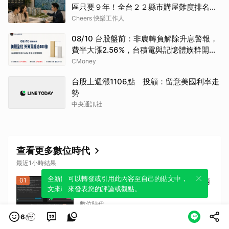
區只要９年！全台２２縣市購屋難度排名一
次看
Cheers 快樂工作人
08/10 台股盤前：非農轉負解除升息警報，
費半大漲2.56%，台積電與記憶體族群開高
能守住嗎
CMoney
台股上週漲1106點 投顧：留意美國利率走
勢
中央通訊社
查看更多數位時代
最近1小時結果
全新體驗！一鍵引用此內容，透過發布貼
可以轉發或引用此內容至自己的貼文中，
01
Claude Code推出跨Session傳訊！兩
文來輕鬆表達個人立場。
來發表您的評論或觀點。
個AI終端機可「自己溝通」，工程師不
用再當傳話筒
數位時代
6
02
2026下半年8張信用卡停卡！MUJI、