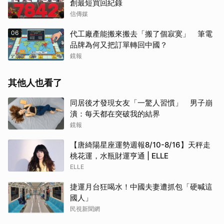
創最短買回紀錄
信傳媒
06
代工廠產能搬來搬去「搬了個寂寞」 筆電
品牌為何又把訂單轉回中國？
鏡報
其他人也看了
同居後才發現女友「一驚人習慣」 男子崩
潰：每天都在突破我的結界
鏡報
【唐綺陽星座運勢週報8/10-8/16】天秤走
桃花運，水瓶財運亨通 | ELLE
ELLE
捷運月台狂喝水！中國夫妻遭抓包「硬喊這
國人」
民視新聞網