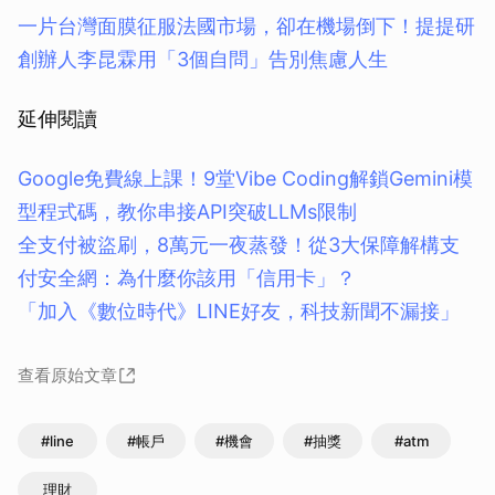
一片台灣面膜征服法國市場，卻在機場倒下！提提研
創辦人李昆霖用「3個自問」告別焦慮人生
延伸閱讀
Google免費線上課！9堂Vibe Coding解鎖Gemini模
型程式碼，教你串接API突破LLMs限制
全支付被盜刷，8萬元一夜蒸發！從3大保障解構支
付安全網：為什麼你該用「信用卡」？
「加入《數位時代》LINE好友，科技新聞不漏接」
查看原始文章
#line
#帳戶
#機會
#抽獎
#atm
理財