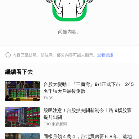
尚無內容。
內容已至結尾。請注意，部分內容可能未顯示。
查看資訊
繼續看下去
台股大變動！「三商壽」9/1正式下市 245
名千張大戶最後倒數
TVBS
股民注意！台股抓去關新制今上路 9檔股票
提前出關
EBC 東森新聞
同樣月領４萬４，台北買房要６８年、這地