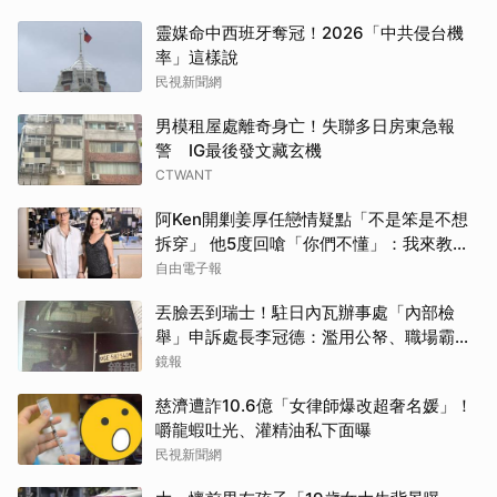
靈媒命中西班牙奪冠！2026「中共侵台機
率」這樣說
民視新聞網
男模租屋處離奇身亡！失聯多日房東急報
警 IG最後發文藏玄機
CTWANT
阿Ken開剿姜厚任戀情疑點「不是笨是不想
拆穿」 他5度回嗆「你們不懂」：我來教育
你們
自由電子報
丟臉丟到瑞士！駐日內瓦辦事處「內部檢
舉」申訴處長李冠德：濫用公帑、職場霸
凌、超速仔拒繳罰單 外交部要查了
鏡報
慈濟遭詐10.6億「女律師爆改超奢名媛」！
嚼龍蝦吐光、灌精油私下面曝
民視新聞網