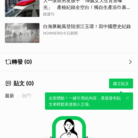
大一懷前男友孩子「19歲女大生背景曝
光」 產檢紀錄全空白！獨自生產浴巾裹嬰
屍藏家5天
鏡週刊
白海豚颱風登陸浙江玉環！寫中國歷史紀錄
NOWNEWS今日新聞
轉發 (0)
貼文 (0)
建立貼文
最新
熱門
全新體驗！一鍵引用此內容，透過發布貼
文來輕鬆表達個人立場。