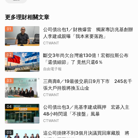
更多理財相關文章
01
公司債出包1／財務爆雷 獨家專訪兆基創辦
人李建成親曝「我本來要落跑」
CTWANT
02
斷交3年尚欠台灣逾130億！宏都拉斯公布
「還債細節」了 竟然只還6％
自由電子報
03
三商壽8／19最後交易日9月下市 245名千
張大戶持股將換玉山金
CTWANT
04
公司債出包3／兆基李建成羈押 宏碁入主
48小時閃退「不接盤」風暴
CTWANT
05
這公司掛牌不到3個月決議買回庫藏股 將