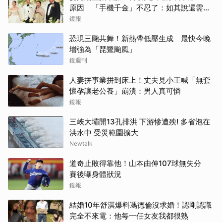
原因 「手機千金」不忍了：如其說還需要
離開嗎？
鏡報
恐現三颱共舞！新熱帶低壓生成 最快今晚
增強為「琵鷺颱風」
鏡週刊
人妻拼事業拼到床上！丈夫見小王喊「無套
懷孕讓老公養」崩潰：男人真可憐
鏡報
三峽大壩開13孔排洪 下游慘遭殃! 多省泡在
洪水中 受災範圍擴大
Newtalk
道奇止敗得靠他！山本由伸107球無失分
賽後曝身體狀況
鏡報
結婚10年舒淇爆料馮德倫沒求婚！認剛認識
完全不來電：他每一任女友我都很熟