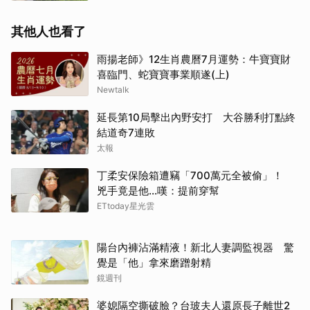
其他人也看了
雨揚老師》12生肖農曆7月運勢：牛寶寶財
喜臨門、蛇寶寶事業順遂(上)
Newtalk
延長第10局擊出內野安打 大谷勝利打點終
結道奇7連敗
太報
丁柔安保險箱遭竊「700萬元全被偷」！
兇手竟是他...嘆：提前穿幫
ETtoday星光雲
陽台內褲沾滿精液！新北人妻調監視器 驚
覺是「他」拿來磨蹭射精
鏡週刊
婆媳隔空撕破臉？台玻夫人還原長子離世2