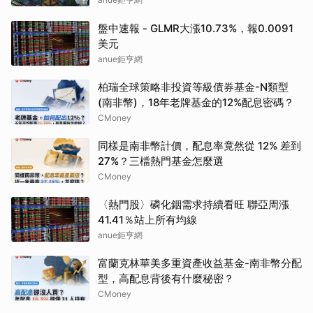
盤中速報 - GLMR大漲10.73%，報0.0091
美元
anue鉅亨網
柏瑞全球策略非投資等級債券基金-N類型
(南非幣)，18年老牌基金的12%配息密碼？
CMoney
同樣是南非幣計價，配息率竟然從 12% 差到
27%？三檔熱門基金怎麼選
CMoney
〈熱門股〉磷化銦需求持續看旺 聯亞周漲
41.41％站上所有均線
anue鉅亨網
富蘭克林華美多重資產收益基金-南非幣分配
型，高配息背後有什麼秘密？
CMoney