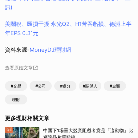
訊)
美關稅、匯損干擾 永光Q2、H1苦吞虧損、德淵上半
年EPS 0.31元
資料來源-
MoneyDJ理財網
查看原始文章
#交易
#公司
#處分
#關係人
#金額
理財
更多理財相關文章
01
中國下1場重大競賽阻礙者竟是「這動物」比
輝達晶片還難搞