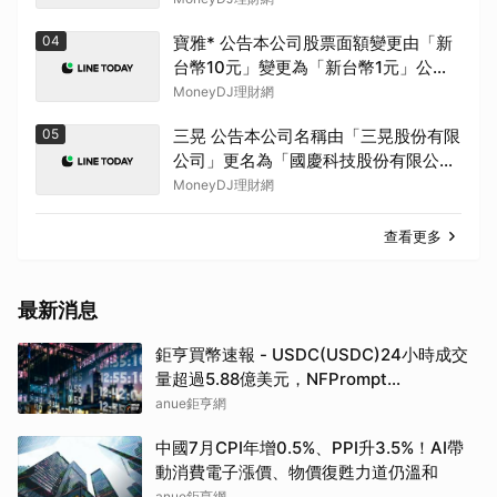
04
寶雅* 公告本公司股票面額變更由「新
台幣10元」變更為「新台幣1元」公告
期間：115年7月2日至115年10月1日
MoneyDJ理財網
05
三晃 公告本公司名稱由「三晃股份有限
公司」更名為「國慶科技股份有限公
司」，公告期間：115年07月01日至
MoneyDJ理財網
115年9月30日。
查看更多
最新消息
鉅亨買幣速報 - USDC(USDC)24小時成交
量超過5.88億美元，NFPrompt
Token(NFP)24小時漲幅達66.2%
anue鉅亨網
中國7月CPI年增0.5%、PPI升3.5%！AI帶
動消費電子漲價、物價復甦力道仍溫和
anue鉅亨網