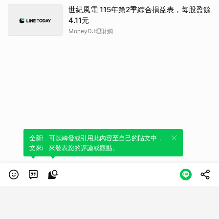
世紀風電 115年第2季綜合損益表，每股盈餘
4.11元
MoneyDJ理財網
全新體驗！一鍵引用此內容，透過發布貼
可以轉發或引用此內容至自己的貼文中，
文來輕鬆表達個人立場。
來發表您的評論或觀點。
類別
服務條款
隱私權政策
服務聲明