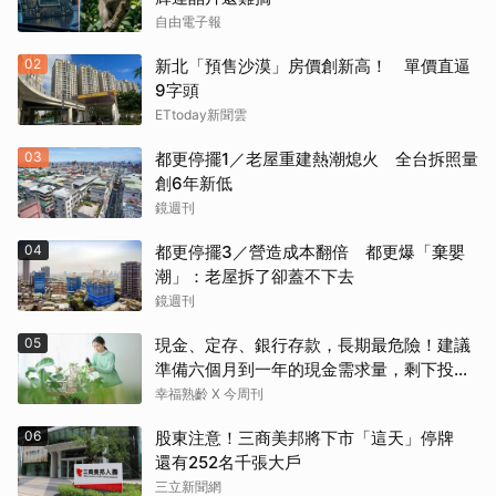
自由電子報
02
新北「預售沙漠」房價創新高！ 單價直逼
9字頭
ETtoday新聞雲
03
都更停擺1／老屋重建熱潮熄火 全台拆照量
創6年新低
鏡週刊
04
都更停擺3／營造成本翻倍 都更爆「棄嬰
潮」：老屋拆了卻蓋不下去
鏡週刊
05
現金、定存、銀行存款，長期最危險！建議
準備六個月到一年的現金需求量，剩下投資
這2個
幸福熟齡 X 今周刊
06
股東注意！三商美邦將下市「這天」停牌
還有252名千張大戶
三立新聞網