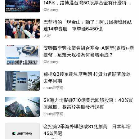
148%，路博邁台灣5G股票基金有什麼特
別？
CMoney
巴菲特的「現金山」動了！阿貝爾接班終結
連14季賣股 單季砸6450億
太報
安聯四季豐收債券組合基金-A類型(累積)-新
臺幣，這幾天規模為何暴增兩成？
CMoney
飛捷Q3接單能見度明朗 拉貨力道顯著優於
去年同期
anue鉅亨網
SK海力士擬砸710億美元回饋股東！40%買
庫藏股、相當於美股發行規模
anue鉅亨網
金控第2季海外曝險破31兆創高 日本年增
45%居冠