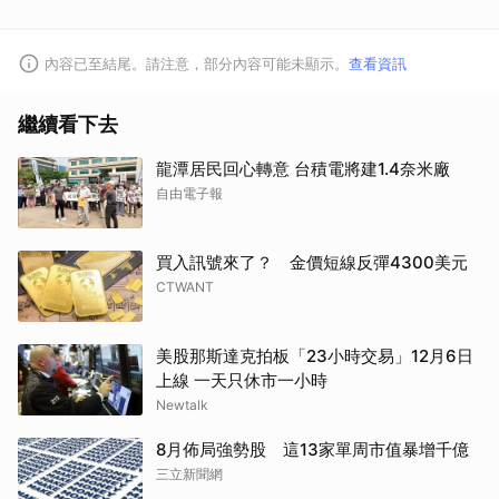
內容已至結尾。請注意，部分內容可能未顯示。
查看資訊
繼續看下去
龍潭居民回心轉意 台積電將建1.4奈米廠
自由電子報
買入訊號來了？ 金價短線反彈4300美元
CTWANT
美股那斯達克拍板「23小時交易」12月6日
上線 一天只休市一小時
Newtalk
8月佈局強勢股 這13家單周市值暴增千億
三立新聞網