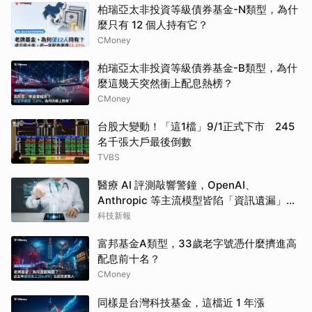
柏瑞亞太非投資等級債券基金-N類型，為什
麼只有 12 個人持有它？
CMoney
柏瑞亞太非投資等級債券基金-B類型，為什
麼這幾天突然衝上配息熱榜？
CMoney
台股大變動！「這1檔」9/1正式下市 245
名千張大戶最後倒數
TVBS
醫療 AI 評測敲響警鐘，OpenAI、
Anthropic 等主流模型皆陷「資訊遺漏」盲
點
科技新報
富邦基金A類型，33歲老字號憑什麼擠進高
配息前十名？
CMoney
同樣是台灣科技基金，這檔近 1 年漲