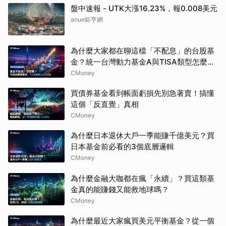
盤中速報 - UTK大漲16.23%，報0.008美元
anue鉅亨網
為什麼大家都在聊這檔「不配息」的台股基
金？統一台灣動力基金A與TISA類型怎麼
選？
CMoney
買債券基金看到帳面虧損先別急著賣！搞懂
這個「反直覺」真相
CMoney
為什麼日本退休大戶一季能賺千億美元？買
日本基金前必看的3個底層邏輯
CMoney
為什麼金融大咖都在瘋「永續」？買這類基
金真的能賺錢又能救地球嗎？
CMoney
為什麼最近大家瘋買美元平衡基金？從一個