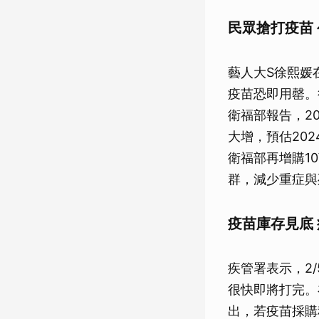
民眾搶打疫苗
藝人大S徐熙媛
疫苗恐即用罄。
衛福部報告，2
大增，預估20
衛福部再增購1
群，減少重症與
疫苗庫存見底 
疾管署表示，2
很快即將打完。
出，若疫苗採購