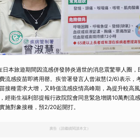
在日本旅遊期間因流感併發肺炎過世的消息震驚華人圈，
費流感疫苗即將用罄。疾管署發言人曾淑慧(2/6)表示，
苗接種需求大增，又時值流感疫情高峰期，為提升較高風
，經衛生福利部提報行政院院會同意緊急增購10萬劑流感
實施對象接種，預2/20起開打。
廣告（請繼續閱讀本文）