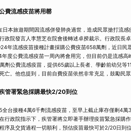
 公費流感疫苗將用罄
在日本旅遊期間因流感併發肺炎過世，造成民眾搶打流感
行政院發言人李慧芝在院會後轉述卓揆裁示。行政院長卓
024年流感疫苗接種計畫採購公費疫苗658萬劑，近日民
24年度公費流感疫苗一周內將會用完，但目前仍是流感高
0萬劑公費流感疫苗，提供65歲以上長者、學齡前幼兒等1
死亡。他也提到，目前自費疫苗依然非常充足，鼓勵民眾
疾管署緊急採購最快2/20到位
/5全台接種4萬6千劑流感疫苗，至早上截止庫存僅剩4萬
在行政院指示下，疾管署將立即著手辦理疫苗緊急採購作
程序及交貨過程一切順利，預估疫苗最快可於2/20日到