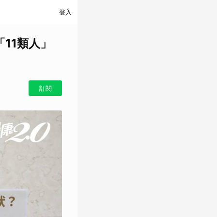
登入
「11類人」
訂閱