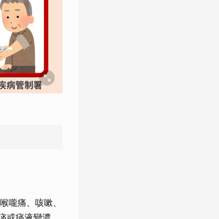
喉嚨痛、咳嗽、
痰或痰液變濃、