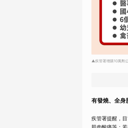
▲疾管署增購10萬劑
有發燒、全身
疾管署提醒，目
肌肉酸痛等；若