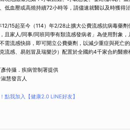
、低血壓或高燒持續72小時等，請儘速就醫以及時獲得
年12/15起至今（114）年2/28止擴大公費流感抗病毒藥
，且家人/同事/同班同學有類流感發病者」為使用對象，
不需流感快篩，即可開立公費藥劑，以減少重症與死亡的
克流感、易剋冒及瑞樂沙）配置於全國約4千家合約醫療
丁彥伶攝．疾病管制署提供
曾淑慧發言人
點我加入【健康2.0 LINE好友】