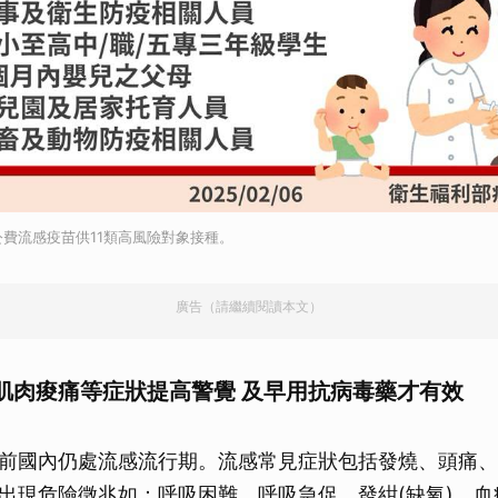
公費流感疫苗供11類高風險對象接種。
廣告（請繼續閱讀本文）
肌肉痠痛等症狀提高警覺 及早用抗病毒藥才有效
前國內仍處流感流行期。流感常見症狀包括發燒、頭痛、
出現危險徵兆如：呼吸困難、呼吸急促、發紺(缺氧)、血