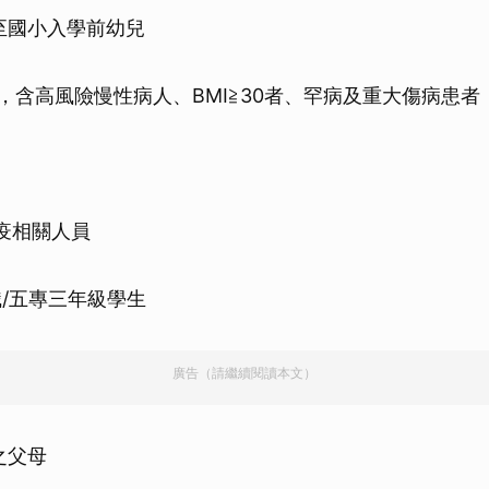
上至國小入學前幼兒
者，含高風險慢性病人、BMI≧30者、罕病及重大傷病患者
防疫相關人員
職/五專三年級學生
廣告（請繼續閱讀本文）
之父母