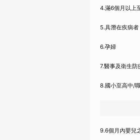
4.滿6個月以
5.具潛在疾病
6.孕婦
7.醫事及衛生
8.國小至高中/
9.6個月內嬰兒