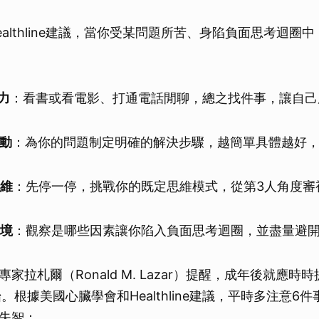
althline建議，當你受某問題所苦、身陷負面思考迴圈
力
：看書或看電影、打通電話閒聊，總之找件事，讓自己
行動
：為你的問題制定明確的解決步驟，越簡單具體越好
思維
：先停一停，挑戰你的既定思維模式，從第3人角度審
情境
：觀察是哪些因素讓你陷入負面思考迴圈，並盡量避
家拉札爾（Ronald M. Lazar）提醒，成年後就應時
。根據美國心臟學會和Healthline建議，平時多注意6
失智：