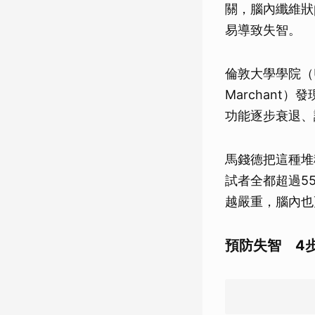
關，腦內纖維狀β─
易導致失智。
倫敦大學學院（Uni
Marchan
功能逐步衰退、
馬錢德把這種堆積
試者全都超過5
越嚴重，腦內也
預防失智 4