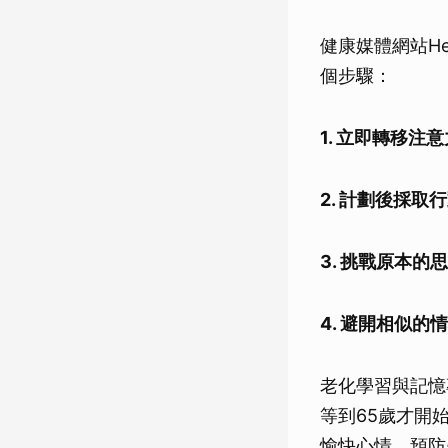
健康媒體網站He
個步驟：
1. 立即轉移注意
2. 計劃後採取
3. 挑戰原本的
4. 避開相似的
老化學習與記憶專
等到65歲才開始
愉快心情、預防