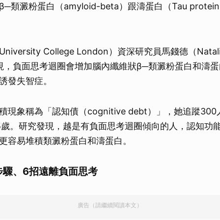
類澱粉蛋白（amyloid-beta）跟濤蛋白（Tau prot
取消
versity College London）資深研究員馬錢德（Natalie
t）發現，負面思考迴圈會增加腦內纖維狀β─類澱粉蛋白和濤
誘發失智症。
現象稱為「認知債（cognitive debt）」，她追蹤30
5歲。研究發現，越是有負面思考迴圈傾向的人，認知功
更容易堆積類澱粉蛋白和濤蛋白。
步驟、6招遠離負面思考
廣告（請繼續閱讀本文）