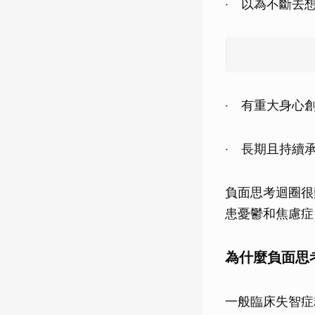
‧ 以為不斷去
‧ 有重大身心
‧ 長期且持續
負面思考迴圈很
患憂鬱和焦慮症
為什麼負面思
一般臨床失智症