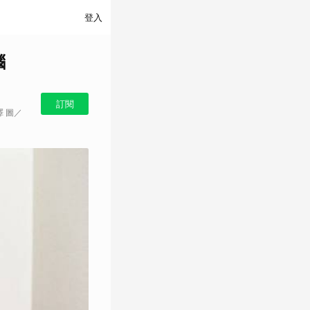
登入
腦
訂閱
譯 圖／