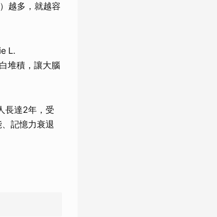
ein）越多，就越容
 L.
蛋白堆積，讓大腦
0人長達2年，受
能、記憶力衰退