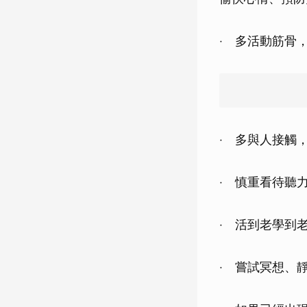
‧ 多活動筋骨
‧ 多與人接觸
‧ 慎重看待聽
‧ 活到老學到
‧ 嘗試冥想、