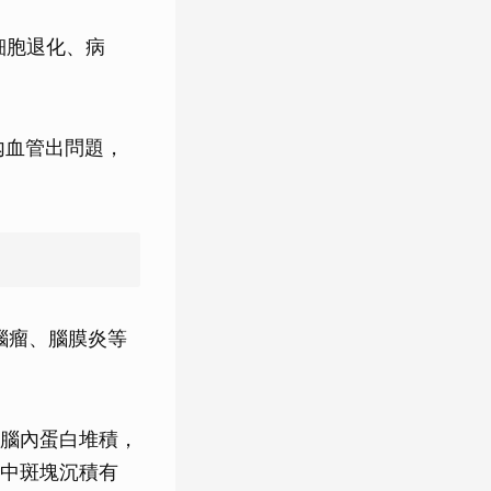
細胞退化、病
內血管出問題，
腦瘤、腦膜炎等
腦內蛋白堆積，
中斑塊沉積有