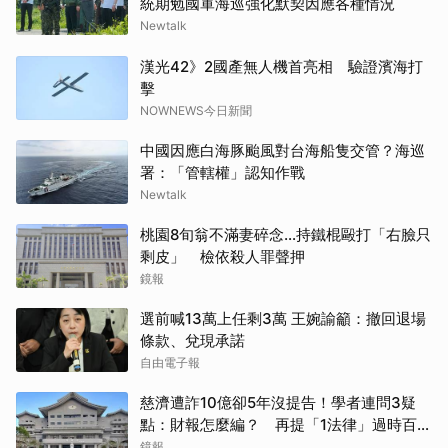
統期勉國軍海巡強化默契因應各種情況
Newtalk
漢光42》2國產無人機首亮相 驗證濱海打
擊
NOWNEWS今日新聞
中國因應白海豚颱風對台海船隻交管？海巡
署：「管轄權」認知作戰
Newtalk
桃園8旬翁不滿妻碎念…持鐵棍毆打「右臉只
剩皮」 檢依殺人罪聲押
鏡報
選前喊13萬上任剩3萬 王婉諭籲：撤回退場
條款、兌現承諾
自由電子報
慈濟遭詐10億卻5年沒提告！學者連問3疑
點：財報怎麼編？ 再提「1法律」過時百年
管不了
鏡報