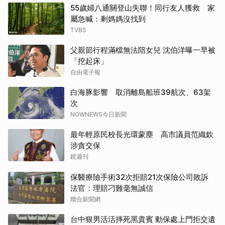
55歲婦八通關登山失聯！同行友人獲救 家
屬急喊：剩媽媽沒找到
TVBS
父親節行程滿檔無法陪女兒 沈伯洋曝一早被
「挖起床」
自由電子報
白海豚影響 取消離島船班39航次、63架
次
NOWNEWS今日新聞
最年輕原民校長光環蒙塵 高市議員范織欽
涉貪交保
鏡週刊
保醫療險手術32次拒賠21次保險公司敗訴
法官：理賠刁難毫無誠信
聯合新聞網
台中狠男活活摔死黑貴賓 動保處上門拒交遺