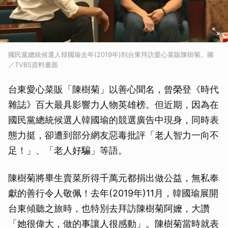
國民黨總統候選人韓國瑜去年(2019年)到台東拜訪愛心菜販陳樹菊。圖
／TVBS資料畫面
台東愛心菜販「陳樹菊」以善心聞名，曾榮登《時代
雜誌》百大最具影響力人物英雄榜。但近期，因為在
國民黨總統候選人韓國瑜的競選廣告中現身，同時表
態力挺，卻遭到部分網友惡毒批評「老人智力一向不
足！」、「老人好騙」等語。
陳樹菊將畢生賣菜所得千萬元都捐出做公益，無私奉
獻的善行令人敬佩！去年(2019年)11月，韓國瑜展開
台東傾聽之旅時，也特別去拜訪陳樹菊阿嬤，大讚
「她很偉大，做的事讓人很感動」。陳樹菊當時就表