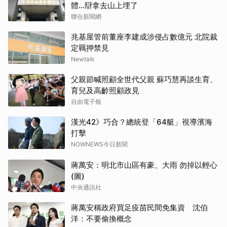
體…辯拿去山上埋了
聯合新聞網
兆基屋管前董座李建成涉侵占數億元 北院裁
定羈押禁見
Newtalk
父親節喊照顧全世代父親 蘇巧慧再談生育、
育兒及高齡照顧政見
自由電子報
漢光42》巧合？總統登「64艇」視導濱海
打擊
NOWNEWS今日新聞
蔣萬安：明北市山區有豪、大雨 勿掉以輕心
(圖)
中央通訊社
蔣萬安稱政府買足疫苗民間免集資 沈伯
洋：不要偷換概念