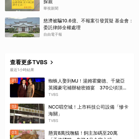
探親
華視新聞
慈濟被騙10.6億、不報案引發質疑 基金會：
委託律師全權處理
自由電子報
查看更多TVBS
取消
最近1小時結果
01
蜘蛛人娶到MJ！湯姆霍蘭德、千黛亞
英國豪宅補辦秘密婚宴 370公頃頂級
莊園派對曝光
TVBS
02
NCC唱空城！上市科技公司設備「慘卡
海關」
TVBS
03
懸賞8萬找嘸貓！飼主加碼至20萬