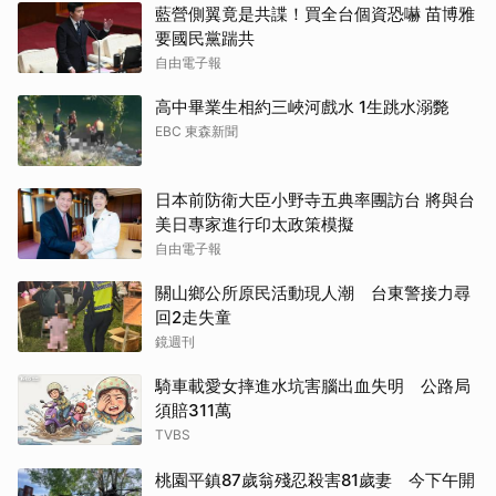
藍營側翼竟是共諜！買全台個資恐嚇 苗博雅
要國民黨踹共
自由電子報
高中畢業生相約三峽河戲水 1生跳水溺斃
EBC 東森新聞
日本前防衛大臣小野寺五典率團訪台 將與台
美日專家進行印太政策模擬
自由電子報
關山鄉公所原民活動現人潮 台東警接力尋
回2走失童
鏡週刊
騎車載愛女摔進水坑害腦出血失明 公路局
須賠311萬
TVBS
桃園平鎮87歲翁殘忍殺害81歲妻 今下午開