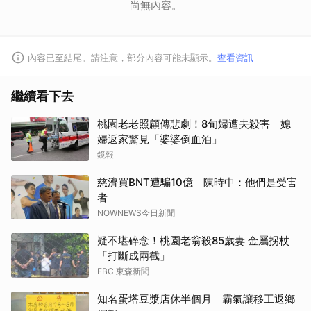
尚無內容。
內容已至結尾。請注意，部分內容可能未顯示。
查看資訊
繼續看下去
桃園老老照顧傳悲劇！8旬婦遭夫殺害 媳
婦返家驚見「婆婆倒血泊」
鏡報
慈濟買BNT遭騙10億 陳時中：他們是受害
者
NOWNEWS今日新聞
疑不堪碎念！桃園老翁殺85歲妻 金屬拐杖
「打斷成兩截」
EBC 東森新聞
知名蛋塔豆漿店休半個月 霸氣讓移工返鄉