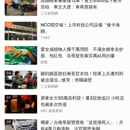
高雄轎車暴衝撞12車！賓士S500擋下夜市
浩劫 車主大度：車再買就有
三立新聞網
02
NCC唱空城！上市科技公司設備「慘卡海
關」
TVBS
03
愛女成植物人獲千萬理賠 不滿女婿拿去炒
股、包紅包 岳母提告索百萬結局出爐
鏡報
04
聽到媽蛋抓狂揪長官衣領！陸軍上兵遭判刑
被迫退伍…慘哭：求職碰壁
三立新聞網
05
屏東女欠50萬高利貸！遭3惡煞追討 小吃店
包廂多次性侵
EBC 東森新聞
06
獨家／台南單親雙寶爸「送貨撞死人」：月
薪4萬只夠溫飽 法官開恩免關