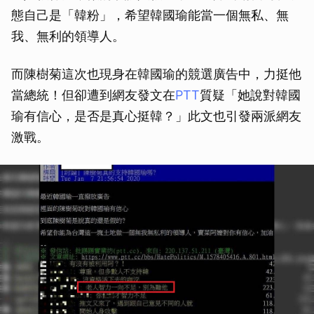
態自己是「韓粉」，希望韓國瑜能當一個無私、無
我、無利的領導人。
而陳樹菊這次也現身在韓國瑜的競選廣告中，力挺他
當總統！但卻遭到網友發文在
PTT
質疑「她說對韓國
瑜有信心，是否是真心挺韓？」此文也引發兩派網友
激戰。