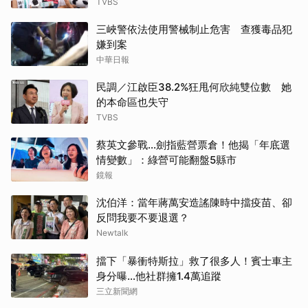
TVBS
三峽警依法使用警械制止危害 查獲毒品犯
嫌到案
中華日報
民調／江啟臣38.2%狂甩何欣純雙位數 她
的本命區也失守
TVBS
蔡英文參戰…劍指藍營票倉！他揭「年底選
情變數」：綠營可能翻盤5縣市
鏡報
沈伯洋：當年蔣萬安造謠陳時中擋疫苗、卻
反問我要不要退選？
Newtalk
擋下「暴衝特斯拉」救了很多人！賓士車主
身分曝…他社群擁1.4萬追蹤
三立新聞網