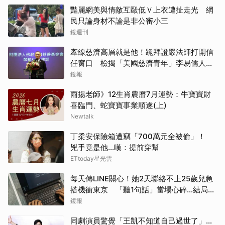
豔麗網美與情敵互毆低Ｖ上衣遭扯走光 網
民只論身材不論是非公審小三
鏡週刊
牽線慈濟高層就是他！跪拜證嚴法師打開信
任窗口 檢揭「美國慈濟青年」李易儒人脈
網絡
鏡報
雨揚老師》12生肖農曆7月運勢：牛寶寶財
喜臨門、蛇寶寶事業順遂(上)
Newtalk
丁柔安保險箱遭竊「700萬元全被偷」！
兇手竟是他...嘆：提前穿幫
ETtoday星光雲
每天傳LINE關心！她2天聯絡不上25歲兒急
搭機衝東京 「聽1句話」當場心碎...結局看
哭網
鏡報
同劇演員驚覺「王凱不知道自己過世了」...