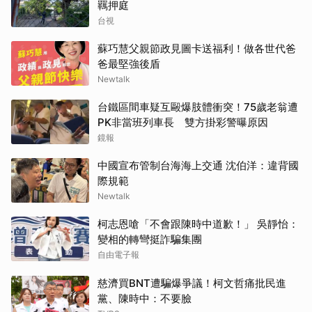
羈押庭
台視
蘇巧慧父親節政見圖卡送福利！做各世代爸
爸最堅強後盾
Newtalk
台鐵區間車疑互毆爆肢體衝突！75歲老翁遭
PK非當班列車長 雙方掛彩警曝原因
鏡報
中國宣布管制台海海上交通 沈伯洋：違背國
際規範
Newtalk
柯志恩嗆「不會跟陳時中道歉！」 吳靜怡：
變相的轉彎挺詐騙集團
自由電子報
慈濟買BNT遭騙爆爭議！柯文哲痛批民進
黨、陳時中：不要臉