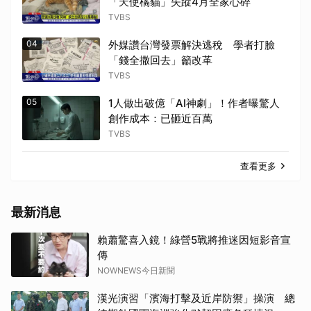
「天使橘貓」失蹤4月全家心碎
TVBS
04
外媒讚台灣發票解決逃稅 學者打臉
「錢全撒回去」籲改革
TVBS
05
1人做出破億「AI神劇」！作者曝驚人
創作成本：已砸近百萬
TVBS
查看更多
最新消息
賴蕭驚喜入鏡！綠營5戰將推迷因短影音宣
傳
NOWNEWS今日新聞
漢光演習「濱海打擊及近岸防禦」操演 總