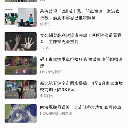
幕僚曾喝「2罐威士忌」開車遭逮 游淑貞
致歉：酒駕零容忍已批准辭呈
鏡週刊
女公關欠高利貸慘遭凌虐！酒瓶性侵還逼吞
Ｘ 主嫌幫兇全重判
TVBS
砰！毒駕撞兩車拒檢狂逃 警破窗連開四槍逮
嫌
EBC 東森新聞
新北第五波全市同步掃蕩 4至6月毒駕事故
較前期下降38.5%
中華日報
白海豚颱風逼近！北市這些地方紅線可停車
NOWNEWS今日新聞