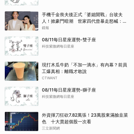
手機千金喪夫後正式「婆媳開戰」台玻夫
人！掀豪門暗潮 世家四代曾暴走怒喊：我
只是一個年輕人
鏡報
08/11每日星座運勢-雙子座
科技紫微網每日星座
現打木瓜牛奶「不加一滴水」有內幕？前員
工爆真相：離職才敢說
CTWANT
08/11每日星座運勢-獅子座
科技紫微網每日星座
外資揮刀狂砍7.82萬張！23萬股東滿臉韭菜
色 十大賣超個股一次看
三立新聞網