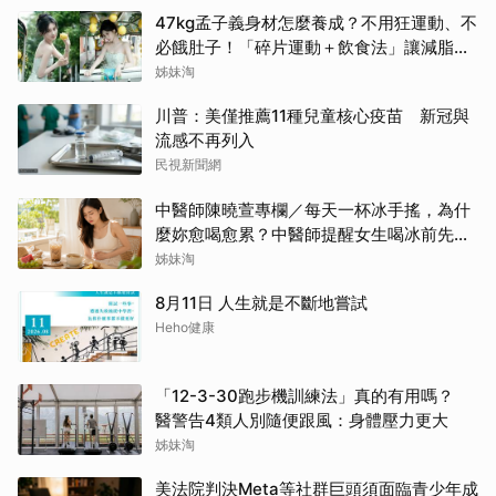
47kg孟子義身材怎麼養成？不用狂運動、不
必餓肚子！「碎片運動＋飲食法」讓減脂變
簡單
姊妹淘
川普：美僅推薦11種兒童核心疫苗 新冠與
流感不再列入
民視新聞網
中醫師陳曉萱專欄／每天一杯冰手搖，為什
麼妳愈喝愈累？中醫師提醒女生喝冰前先看
體質
姊妹淘
8月11日 人生就是不斷地嘗試
Heho健康
「12-3-30跑步機訓練法」真的有用嗎？
醫警告4類人別隨便跟風：身體壓力更大
姊妹淘
美法院判決Meta等社群巨頭須面臨青少年成