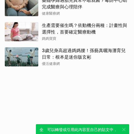
藥癮孕婦遇胎兒異常不敢就醫？毒防中心助
完成醫療與心理陪伴
健康醫療網
生產需要催生嗎？依動機分兩種：計畫性與
選擇性，首要確定醫療動機
媽媽寶寶
3歲兒身高超過媽媽腰！孫藝真曬海灘育兒
日常：根本是迷你版玄彬
優活健康網
全新體驗！一鍵引用此內容，透過發布貼
可以轉發或引用此內容至自己的貼文中，