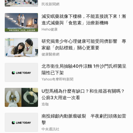
民視新聞網
減安眠藥就像下樓梯，不能直接跳下來！漸
進式減藥與「食慾素」治療新機轉
Heho健康
研究揭青少年心理健康可能受同儕影響 專
家籲「勿貼標籤」關心更重要
健康醫療網
北市衛生局抽驗40件涼麵 1件沙門氏桿菌呈
陽性已下架
Yahoo奇摩即時新聞
U型馬桶為什麼有缺口？和生殖器有關嗎？
公廁3大用途一次看
造咖
南投婦顱內動脈瘤破裂 半夜劇烈頭痛如雷
擊
中央通訊社