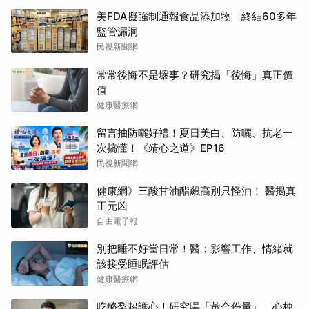
美FDA擬強制通報食品添加物 終結60多年
監管漏洞
民視新聞網
常常後悔不是壞事？研究揭「後悔」真正價
值
健康醫療網
留言抽防曬好禮！夏日美白、防曬、抗老一
次搞懂！《靖心之道》EP16
民視新聞網
健康網》三酸甘油酯飆高別只怪油！ 醫揭真
正元凶
自由電子報
別把睡不好當日常！醫：影響工作、情緒就
該接受睡眠評估
健康醫療網
吃酪梨超護心！研究曝「黃金份量」 心梗