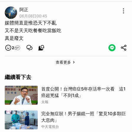
阿正
06月08日00:45
媒體簡直是惟恐天下不亂
又不是天天吃餐餐吃當飯吃
真是廢文
2
查看更多
繼續看下去
取消
首度公開！台灣癌症5年存活率一次看 這1
癌超兇猛「不到1成」
太報
完全無症狀！男子腸鏡一照「驚見10多顆巨
大息肉」
中天電視台