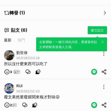
轉發 (1)
貼文 (6)
建立貼文
最新
熱門
全新體驗！一鍵引用此內容，透過發布貼
文來輕鬆表達個人立場。
劉世偉
06月08日03:28
所以沒什麼東西可以吃了
3
RUI
06月08日02:43
廢文果然要廢腥聞來報才對味😜
2