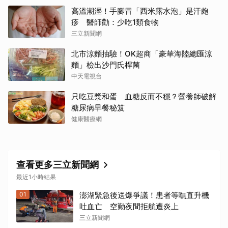
高溫潮溼！手腳冒「西米露水泡」是汗皰
疹 醫師勸：少吃1類食物
三立新聞網
北市涼麵抽驗！OK超商「豪華海陸總匯涼
麵」檢出沙門氏桿菌
中天電視台
只吃豆漿和蛋 血糖反而不穩？營養師破解
糖尿病早餐秘笈
健康醫療網
查看更多三立新聞網
最近1小時結果
01
澎湖緊急後送爆爭議！患者等嘸直升機
吐血亡 空勤夜間拒航遭炎上
三立新聞網