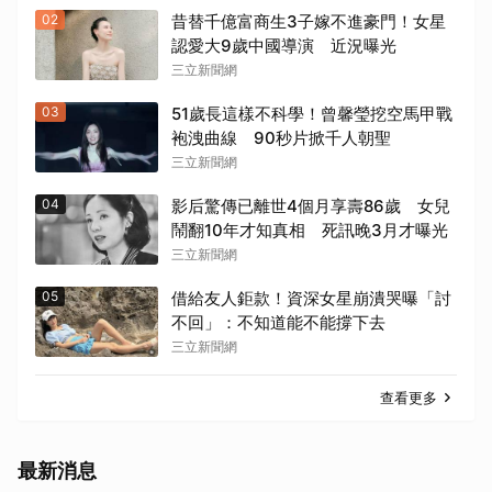
02
昔替千億富商生3子嫁不進豪門！女星
認愛大9歲中國導演 近況曝光
三立新聞網
03
51歲長這樣不科學！曾馨瑩挖空馬甲戰
袍洩曲線 90秒片掀千人朝聖
三立新聞網
04
影后驚傳已離世4個月享壽86歲 女兒
鬧翻10年才知真相 死訊晚3月才曝光
三立新聞網
05
借給友人鉅款！資深女星崩潰哭曝「討
不回」：不知道能不能撐下去
三立新聞網
查看更多
最新消息