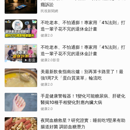
癮訴訟
民視新聞網
不吃老本、不怕通膨！專家用「4%法則」打
造一輩子花不完的退休金計畫
健康2.0
不吃老本、不怕通膨！專家用「4%法則」打
造一輩子花不完的退休金計畫
影音
健康2.0影音
美最新飲食指南出爐：別再算卡路里了！最
強1周7天「蛋白質菜單」輪流吃
健康2.0
手是健康警報器！1變化可能糖尿病、肝硬化
醫揭10種手相變化對應內臟大病
健康2.0
夜間血糖救星？研究證實：睡前吃1堅果有助
腸道好菌 調節血糖潛力