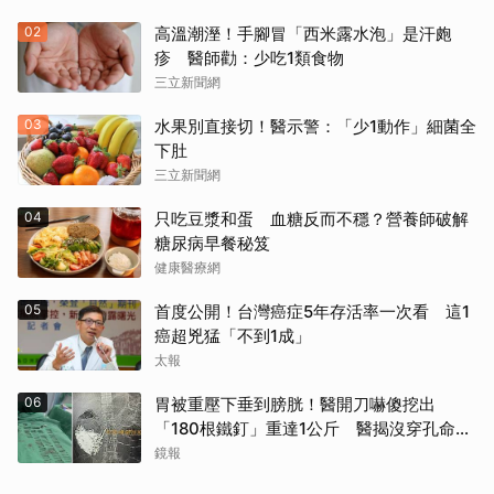
02
高溫潮溼！手腳冒「西米露水泡」是汗皰
疹 醫師勸：少吃1類食物
三立新聞網
03
水果別直接切！醫示警：「少1動作」細菌全
下肚
三立新聞網
04
只吃豆漿和蛋 血糖反而不穩？營養師破解
糖尿病早餐秘笈
健康醫療網
05
首度公開！台灣癌症5年存活率一次看 這1
癌超兇猛「不到1成」
太報
06
胃被重壓下垂到膀胱！醫開刀嚇傻挖出
「180根鐵釘」重達1公斤 醫揭沒穿孔命大
全靠它
鏡報