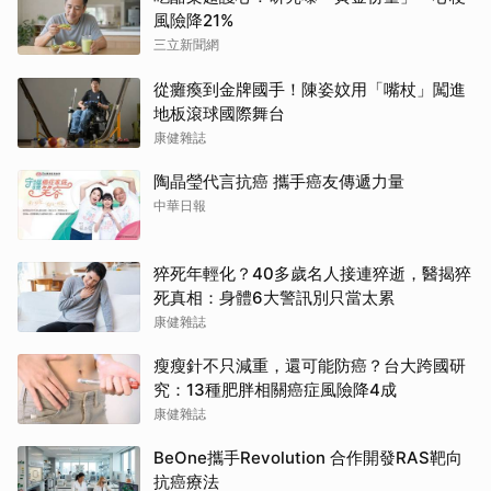
風險降21%
三立新聞網
從癱瘓到金牌國手！陳姿妏用「嘴杖」闖進
地板滾球國際舞台
康健雜誌
陶晶瑩代言抗癌 攜手癌友傳遞力量
中華日報
猝死年輕化？40多歲名人接連猝逝，醫揭猝
死真相：身體6大警訊別只當太累
康健雜誌
瘦瘦針不只減重，還可能防癌？台大跨國研
究：13種肥胖相關癌症風險降4成
康健雜誌
BeOne攜手Revolution 合作開發RAS靶向
抗癌療法