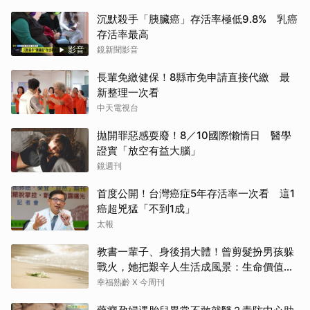
沉默殺手「胰臟癌」存活率極低9.8% 乳癌
存活率最高
影音
鏡新聞影音
長輩免繳健保！8縣市免申請直接代繳 最
新整理一次看
中天電視台
拋開罪惡感耍廢！8／10國際懶惰日 醫學
證實「放空有益大腦」
鏡週刊
首度公開！台灣癌症5年存活率一次看 這1
癌超兇猛「不到1成」
太報
教書一輩子、身後捐大體！曾剪髮扮男孩躲
戰火，她把艱辛人生活成風景：生命價值在
於成為祝福
幸福熟齡 X 今周刊