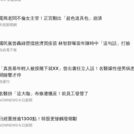
電商老闆不倫女主管！正宮翻出「超色道具包」崩潰
民視新聞網
國民黨曾轟綠營擋慈濟買疫苗 林智群曝當年陳時中「這句話」打臉
自由電子報
「真羨慕年輕人被摸幾下就XX」曾出書狂立人設！名醫爆性侵男病
鬧鐘響才停
鏡週刊
名醫掛「這大咖」布條遭獵巫！前員工發聲了
NOWNEWS今日新聞
日經重挫逾1300點！韓股更慘觸發熔斷
NOWNEWS今日新聞