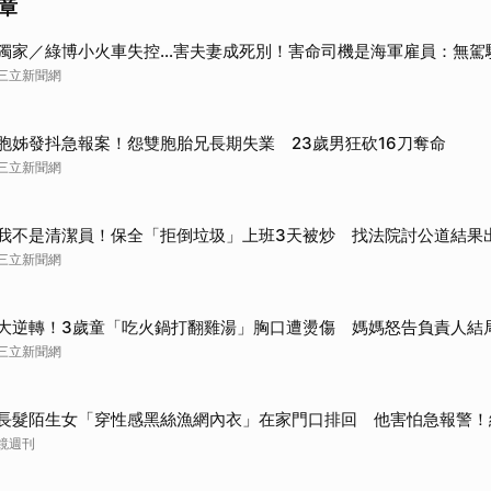
章
取消
獨家／綠博小火車失控…害夫妻成死別！害命司機是海軍雇員：無駕
三立新聞網
胞姊發抖急報案！怨雙胞胎兄長期失業 23歲男狂砍16刀奪命
三立新聞網
我不是清潔員！保全「拒倒垃圾」上班3天被炒 找法院討公道結果
三立新聞網
大逆轉！3歲童「吃火鍋打翻雞湯」胸口遭燙傷 媽媽怒告負責人結
三立新聞網
長髮陌生女「穿性感黑絲漁網內衣」在家門口排回 他害怕急報警！
鏡週刊