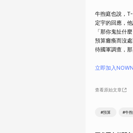
牛煦庭也說，T
定宇的回應，他
「那你鬼扯什麼
預算癱瘓而沒處
待國軍調查，那
立即加入NOW
查看原始文章
#預算
#牛