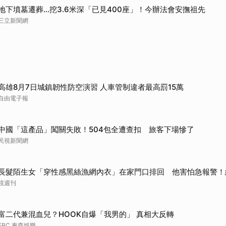
地下墳墓遷葬…挖3.6米深「已見400座」！今辦法會安撫祖先
三立新聞網
高雄8月7日城鎮韌性防空演習 人車管制違者最高罰15萬
自由電子報
中國「這產品」闖關失敗！504包全遭查扣 旅客下場慘了
民視新聞網
長髮陌生女「穿性感黑絲漁網內衣」在家門口排回 他害怕急報警！
鏡週刊
富二代兼混血兒？HOOK自爆「我男的」 真相大反轉
EBC 東森娛樂