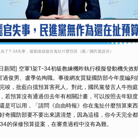
為了T-34失事，爆氣嗆綠媒在鬼扯什麼預算（圖／國民黨提供）
今日新聞] 空軍1架T-34初級教練機昨執行模擬發動機失
官過俊男、盧季佑殉職。事後網友質疑國防部今年度編列的1
完竣，批藍白擋預算害死人。對此，國民黨發言人牛煦庭
，若預算沒有通過但去年有相關計畫，可以按照去年額度
還是可以用，「請問《自由時報》你在鬼扯什麼預算東西
好奇國防部要不要出來講清楚，因為這樣，你今天完全都
-34的保修預算提案，在審查過程中沒有為難。