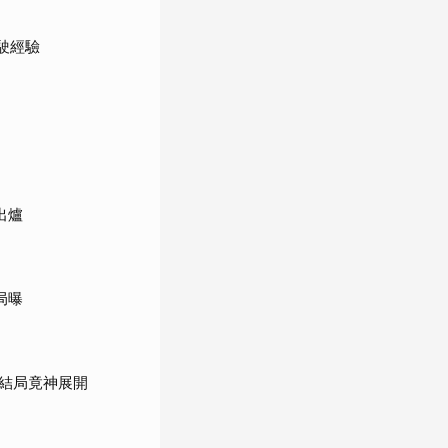
駛經驗
出爐
局曝
結局竟神展開