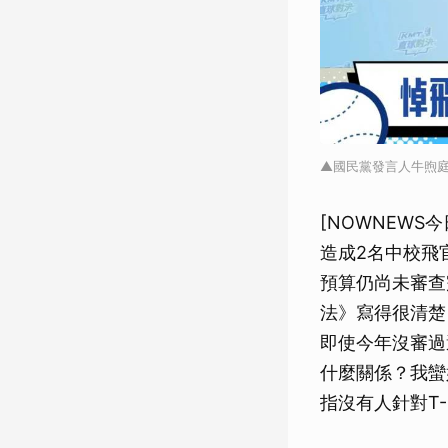
▲國民黨發言人牛煦庭
[NOWNEWS
造成2名中校飛
預算仍尚未審查
法》寫得很清楚
即使今年沒審過
什麼關係？我蠻
指沒有人針對T