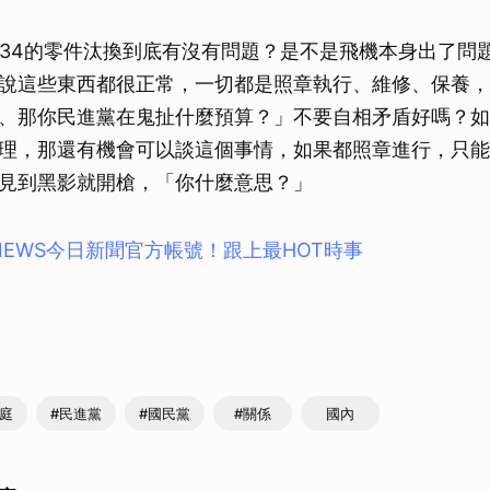
-34的零件汰換到底有沒有問題？是不是飛機本身出了問
說這些東西都很正常，一切都是照章執行、維修、保養，
、那你民進黨在鬼扯什麼預算？」不要自相矛盾好嗎？如
理，那還有機會可以談這個事情，如果都照章進行，只能
見到黑影就開槍，「你什麼意思？」
NEWS今⽇新聞官⽅帳號！跟上最HOT時事
煦庭
#民進黨
#國民黨
#關係
國內