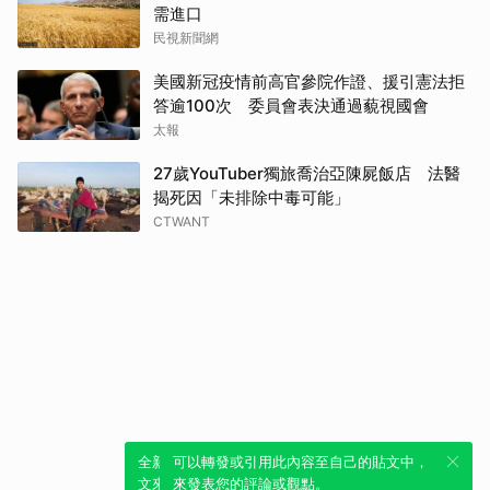
需進口
民視新聞網
美國新冠疫情前高官參院作證、援引憲法拒
答逾100次 委員會表決通過藐視國會
太報
27歲YouTuber獨旅喬治亞陳屍飯店 法醫
揭死因「未排除中毒可能」
CTWANT
全新體驗！一鍵引用此內容，透過發布貼
可以轉發或引用此內容至自己的貼文中，
文來輕鬆表達個人立場。
來發表您的評論或觀點。