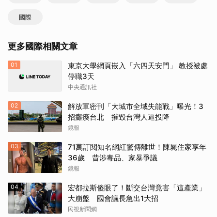
國際
更多國際相關文章
01
東京大學網頁嵌入「六四天安門」 教授被處
停職3天
中央通訊社
02
解放軍密刊「大城市全域失能戰」曝光！3
招癱瘓台北 摧毀台灣人逼投降
鏡報
03
71萬訂閱知名網紅驚傳離世！陳屍住家享年
36歲 昔涉毒品、家暴爭議
鏡報
04
宏都拉斯傻眼了！斷交台灣竟害「這產業」
大崩盤 國會議長急出1大招
民視新聞網