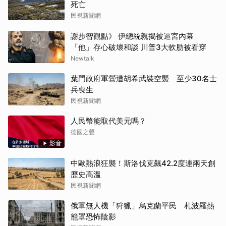
死亡
民視新聞網
謝步智觀點》 伊總統親揭被逼宮內幕
「他」存心破壞和談 川普3大軟肋被看穿
Newtalk
葉門政府軍營遭胡希武裝空襲 至少30名士
兵喪生
民視新聞網
人民幣能取代美元嗎？
德國之聲
影音
中歐熱浪狂襲！斯洛伐克飆42.2度連兩天創
歷史高溫
民視新聞網
俄軍無人機「狩獵」烏克蘭平民 札波羅熱
籠罩恐怖陰影