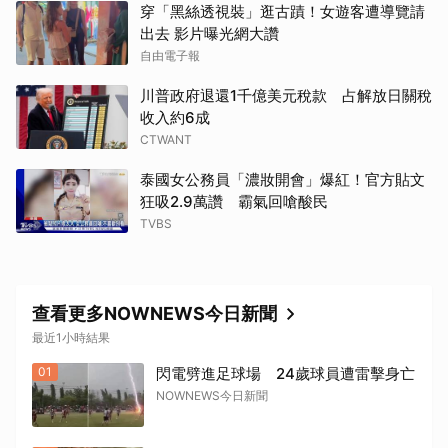
穿「黑絲透視裝」逛古蹟！女遊客遭導覽請
出去 影片曝光網大讚
自由電子報
川普政府退還1千億美元稅款 占解放日關稅
收入約6成
CTWANT
泰國女公務員「濃妝開會」爆紅！官方貼文
狂吸2.9萬讚 霸氣回嗆酸民
TVBS
查看更多NOWNEWS今日新聞
最近1小時結果
01
閃電劈進足球場 24歲球員遭雷擊身亡
NOWNEWS今日新聞