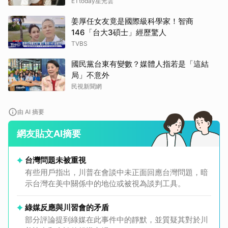
ETtoday星光雲
姜厚任女友竟是國際級科學家！智商
146「台大3碩士」經歷驚人
TVBS
國民黨台東有變數？媒體人指若是「這結
局」不意外
民視新聞網
由 AI 摘要
網友貼文AI摘要
台灣問題未被重視
有些用戶指出，川普在會談中未正面回應台灣問題，暗
示台灣在美中關係中的地位或被視為談判工具。
綠媒反應與川習會的矛盾
部分評論提到綠媒在此事件中的靜默，並質疑其對於川