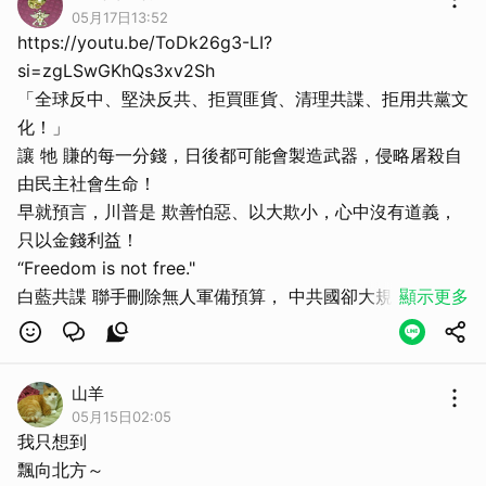
05月17日13:52
https://youtu.be/ToDk26g3-LI?
si=zgLSwGKhQs3xv2Sh
「全球反中、堅決反共、拒買匪貨、清理共諜、拒用共黨文
化！」
讓 牠 賺的每一分錢，日後都可能會製造武器，侵略屠殺自
由民主社會生命！
早就預言，川普是 欺善怕惡、以大欺小，心中沒有道義，
只以金錢利益！
“Freedom is not free."
白藍共諜 聯手刪除無人軍備預算， 中共國卻大規模在台海
顯示更多
部署攻擊型無人機，針對刪減國防預算的“擺、爛共諜”，絕
對要清理！
~「票投擺爛黨、家人上戰場」！
山羊
115年歷史的正統 自由民主 中華民國 與77年的獨裁專制 共
05月15日02:05
匪 互不隸屬。
我只想到
飄向北方～