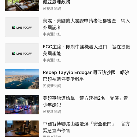
健並處理政務
民視新聞網
美媒：美國擴大簽證申請者社群審查 納入
外國記者
中央通訊社
FCC主席：限制中國機器人進口 旨在提振
美國產能
中央通訊社
Recep Tayyip Erdogan週五訪沙國 晤沙
巴領袖調停美伊戰爭
民視新聞網
美領事館遭槍擊 警方逮捕2名「受僱」青
少年嫌犯
民視新聞網
中國智博聯路由器驚爆「安全後門」 官方
緊急宣布停售