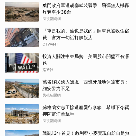
葉門政府軍遭胡塞武裝襲擊 飛彈無人機轟
炸奪至少38命
民視新聞網
「車是我的、油也是我的」睡車竟被收住宿
費 官方一句話打臉飯店
CTWANT
投資人關注中東局勢 美國股市開盤互有漲
跌
路透社
萬名移民湧入邊境 西班牙飛地休達市長：
維安警力不足
民視新聞網
蘇格蘭女志工慘遭塞屍行李箱 希臘下令羈
押阿富汗拳擊手
民視新聞網
戰亂13年首見！敘利亞小麥實現自給自足無