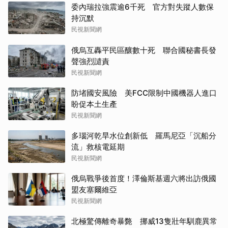
委內瑞拉強震逾6千死 官方對失蹤人數保
持沉默
民視新聞網
俄烏互轟平民區釀數十死 聯合國秘書長發
聲強烈譴責
民視新聞網
防堵國安風險 美FCC限制中國機器人進口
盼促本土生產
民視新聞網
多瑙河乾旱水位創新低 羅馬尼亞「沉船分
流」救核電延期
民視新聞網
俄烏戰爭後首度！澤倫斯基週六將出訪俄國
盟友塞爾維亞
民視新聞網
北極驚傳離奇暴斃 挪威13隻壯年馴鹿異常