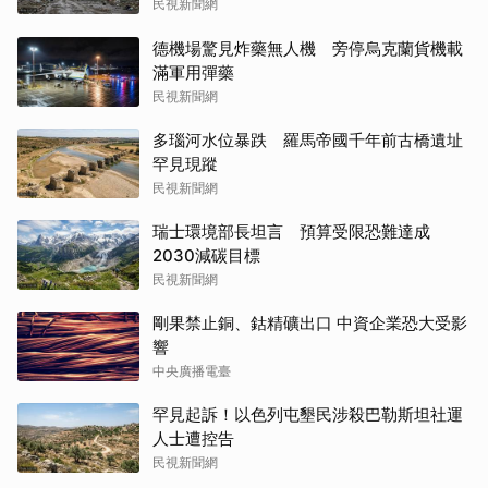
民視新聞網
德機場驚見炸藥無人機 旁停烏克蘭貨機載
滿軍用彈藥
民視新聞網
多瑙河水位暴跌 羅馬帝國千年前古橋遺址
罕見現蹤
民視新聞網
瑞士環境部長坦言 預算受限恐難達成
2030減碳目標
民視新聞網
剛果禁止銅、鈷精礦出口 中資企業恐大受影
響
中央廣播電臺
罕見起訴！以色列屯墾民涉殺巴勒斯坦社運
人士遭控告
民視新聞網