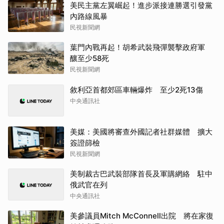
美民主黨左翼崛起！進步派接連勝選引發黨
內路線風暴
民視新聞網
葉門內戰再起！胡希武裝飛彈襲擊政府軍
釀至少58死
民視新聞網
敘利亞首都郊區車輛爆炸 至少2死13傷
中央通訊社
美媒：美國將審查外國記者社群媒體 擴大
簽證篩檢
民視新聞網
美制裁古巴武裝部隊首長及軍購網絡 駐中
俄武官在列
中央通訊社
美參議員Mitch McConnell出院 將在家復