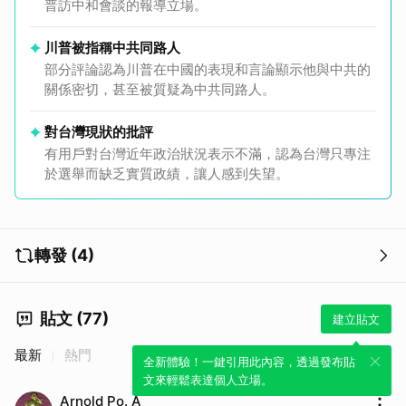
普訪中和會談的報導立場。
川普被指稱中共同路人
部分評論認為川普在中國的表現和言論顯示他與中共的
關係密切，甚至被質疑為中共同路人。
對台灣現狀的批評
有用戶對台灣近年政治狀況表示不滿，認為台灣只專注
於選舉而缺乏實質政績，讓人感到失望。
轉發 (4)
貼文 (77)
建立貼文
最新
熱門
全新體驗！一鍵引用此內容，透過發布貼
文來輕鬆表達個人立場。
Arnold Po. A