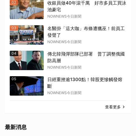
02
收銀員做40年滾千萬 好市多員工買泳
池豪宅
NOWNEWS今日新聞
03
名醫掛「這大咖」布條遭獵巫！前員工
發聲了
NOWNEWS今日新聞
04
傳北韓飛彈部隊已部署 普丁調整俄國
防高層
NOWNEWS今日新聞
05
日經重挫逾1300點！韓股更慘觸發熔
斷
NOWNEWS今日新聞
查看更多
最新消息