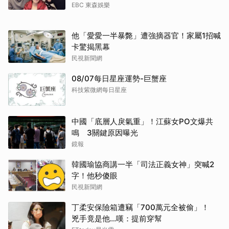
EBC 東森娛樂
他「愛愛一半暴斃」遭強摘器官！家屬1招喊
卡驚揭黑幕
民視新聞網
08/07每日星座運勢-巨蟹座
科技紫微網每日星座
中國「底層人戾氣重」！江蘇女PO文爆共
鳴 3關鍵原因曝光
鏡報
韓國瑜協商講一半「司法正義女神」突喊2
字！他秒傻眼
民視新聞網
丁柔安保險箱遭竊「700萬元全被偷」！
兇手竟是他...嘆：提前穿幫