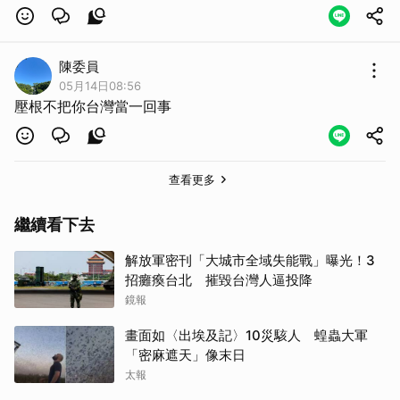
陳委員
05月14日08:56
壓根不把你台灣當一回事
查看更多
繼續看下去
取消
解放軍密刊「大城市全域失能戰」曝光！3
招癱瘓台北 摧毀台灣人逼投降
鏡報
畫面如〈出埃及記〉10災駭人 蝗蟲大軍
「密麻遮天」像末日
太報