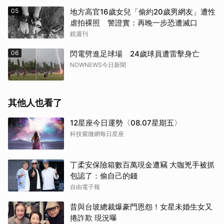
05
地方高官16歲女兒「偷約20歲男網友」遭性
虐拍裸照 警證實：再晚一步恐遭滅口
鏡週刊
06
閃電劈進足球場 24歲球員遭雷擊身亡
NOWNEWS今日新聞
其他人也看了
12星座今日運勢〈08.07星期五〉
科技紫微網每日星座
丁柔安保險箱數百萬現金遭竊 大咖兇手被抓
包認了：偷自己的錢
自由電子報
昔與台玻總裁爆豪門恩怨！女星未婚生女又
捲詐欺 現況曝