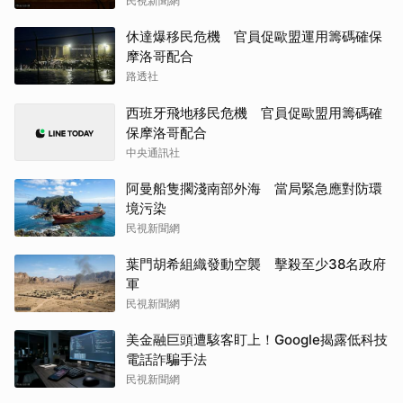
民視新聞網
休達爆移民危機 官員促歐盟運用籌碼確保
摩洛哥配合
路透社
西班牙飛地移民危機 官員促歐盟用籌碼確
保摩洛哥配合
中央通訊社
阿曼船隻擱淺南部外海 當局緊急應對防環
境污染
民視新聞網
葉門胡希組織發動空襲 擊殺至少38名政府
軍
民視新聞網
美金融巨頭遭駭客盯上！Google揭露低科技
電話詐騙手法
民視新聞網