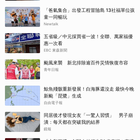
「爸氣集合」出發工程冒險島 13社福單位孩
童一同暢玩
Newtalk
五省級／中元採買省一波！全聯、萬家福優
惠一次看
EBC 東森新聞
颱風來襲 新北排除逾百件災情恢復市容
青年日報
鯨魚殘骸重新發展！白海豚還沒走 最快今晚
新颱「琵鷺」生成
自由電子報
同居後才發現女友「一驚人習慣」 男子崩
潰：每天都在突破我的結界
鏡報