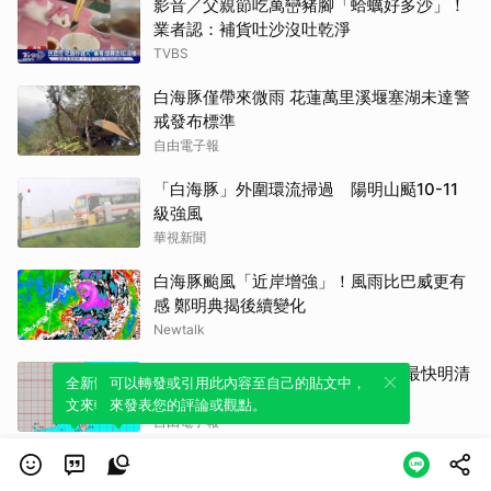
影音／父親節吃萬巒豬腳「蛤蠣好多沙」！
業者認：補貨吐沙沒吐乾淨
TVBS
白海豚僅帶來微雨 花蓮萬里溪堰塞湖未達警
戒發布標準
自由電子報
「白海豚」外圍環流掃過 陽明山颳10-11
級強風
華視新聞
白海豚颱風「近岸增強」！風雨比巴威更有
感 鄭明典揭後續變化
Newtalk
白海豚持續減弱！估下半天成輕颱 最快明清
全新體驗！一鍵引用此內容，透過發布貼
可以轉發或引用此內容至自己的貼文中，
晨解除海警
文來輕鬆表達個人立場。
來發表您的評論或觀點。
自由電子報
高雄親子遊樂園區首日爆滿 知名粉專「高雄
好過日」實測好評