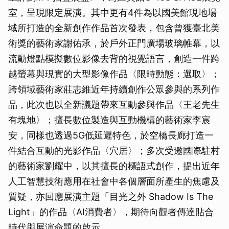
室，呈現限定展演。其中更有4件為以國美館現地場
域所打造的全新創作作品首次發表，包含曾獲臺北美
術獎的藝術家謝佑承，於戶外正門廣場玻璃帷幕，以
流動燈點模擬數位影像去背的視覺語言，創造一件跨
越螢幕與現實的大型影像作品〈限時動態：選取〉；
跨領域藝術家莊志維近年持續創作公眾參與的系列作
品，此次也以全新議題帶來互動參與作品〈王老先生
有塊地〉；擅長數位製造與互動機構的藝術家李宸
安，同樣也透過5G低延遲特色，於空橋長廊打造一
件結合互動的光影作品〈穴居〉；多次受邀國際駐村
的藝術家劉耀中，以其擅長的標語式創作，提出近年
人工智慧技術應用在社會中各個層面所產生的焦慮及
質疑，亦回應展演主題「目光之外 Shadow Is The
Light」的作品〈AI消費者〉，期待向觀者傳達貼合
時代與展演命題的啟示。