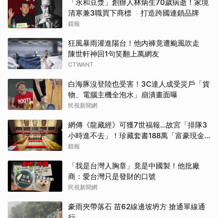
「永和豆漿」創辦人林炳生70歲病逝！家境
清寒兼3職買下商標 打造跨國連鎖品牌
鏡報
狂風暴雨灌進陽台！他內褲竟遭颱風吹走
陳世軒神回1句笑翻上萬網友
CTWANT
白海豚沒登陸也受害！3C達人成受災戶「貨
物、電腦主機全泡水」崩潰畫面曝
民視新聞網
網傳《龍藏經》可獲7世福報…故宮「排隊3
小時進不去」！珍藏套書188萬「富豪現金
買走」
鏡報
「我是台灣人胸章」竟是中國製！他批廠
商：愛台灣只是發財的口號
民視新聞網
豪雨夾帶落石 苗62線邊坡坍方 搶通單線通
行