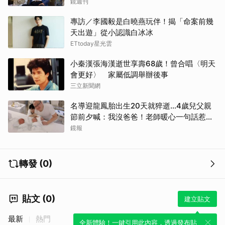
事
鏡週刊
專訪／李國毅是白曉燕玩伴！揭「命案前幾
天出遊」從小認識白冰冰
ETtoday星光雲
小秦漢張海漢逝世享壽68歲！曾合唱〈明天
會更好〉 家屬低調舉辦後事
三立新聞網
名導迎龍鳳胎出生20天就猝逝...4歲兒父親
節前夕喊：我沒爸爸！老師暖心一句話惹哭
遺孀
鏡報
轉發 (0)
貼文 (0)
建立貼文
最新
熱門
全新體驗！一鍵引用此內容，透過發布貼