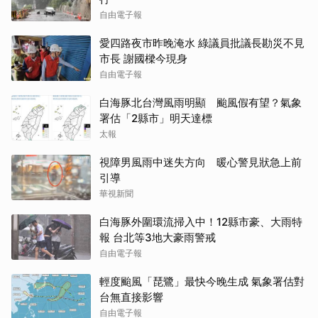
自由電子報
愛四路夜市昨晚淹水 綠議員批議長勘災不見
市長 謝國樑今現身
自由電子報
白海豚北台灣風雨明顯 颱風假有望？氣象
署估「2縣市」明天達標
太報
視障男風雨中迷失方向 暖心警見狀急上前
引導
華視新聞
白海豚外圍環流掃入中！12縣市豪、大雨特
報 台北等3地大豪雨警戒
自由電子報
輕度颱風「琵鷺」最快今晚生成 氣象署估對
台無直接影響
自由電子報