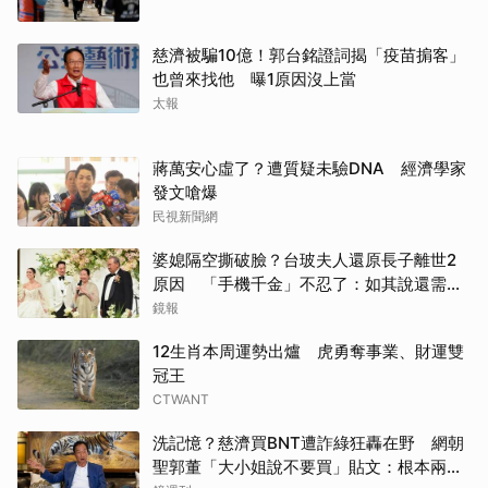
慈濟被騙10億！郭台銘證詞揭「疫苗掮客」
也曾來找他 曝1原因沒上當
太報
蔣萬安心虛了？遭質疑未驗DNA 經濟學家
發文嗆爆
民視新聞網
婆媳隔空撕破臉？台玻夫人還原長子離世2
原因 「手機千金」不忍了：如其說還需要
離開嗎？
鏡報
12生肖本周運勢出爐 虎勇奪事業、財運雙
冠王
CTWANT
洗記憶？慈濟買BNT遭詐綠狂轟在野 網朝
聖郭董「大小姐說不要買」貼文：根本兩碼