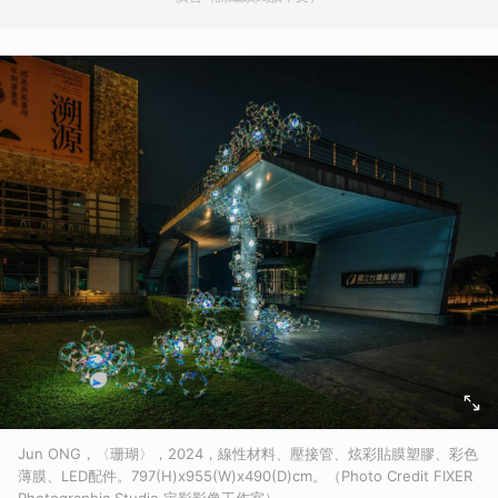
Jun ONG，〈珊瑚〉，2024，線性材料、壓接管、炫彩貼膜塑膠、彩色
薄膜、LED配件。797(H)x955(W)x490(D)cm。（Photo Credit FIXER