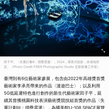
田子平。〈失重計畫III：摺疊震盪〉，2024，環景式投影，依場地而
定。（Photo Credit FIXER Photographic Studio 定影影像工作室）
臺灣則有6位藝術家參展，包含由2022年高雄獎首獎
藝術家李承亮帶來的作品〈漫遊巴士〉；以及利用
5G低延遲特色進行創作的新生代藝術家田子平，延
續其曾獲桃園科技表演藝術獎競技組首獎的作品〈失
重計劃III：摺疊震盪〉，為國美館U-108 SPACE展覽