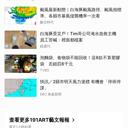
颱風最新動態｜白海豚颱風路徑、颱風假標
準、各縣市暴風侵襲機率一次看
數位時代
白海豚受災戶！Tim哥公司淹水急救主機
員工苦喊：裡面都檔案
鏡週刊
泡麵袋、食物袋不能回收！這9款不算塑膠
袋 丟錯罰6千元
TVBS
快訊／2縣市明天風力達標 有機會「停班停
課」
EBC 東森新聞
查看更多191ART藝文報報
最近1小時結果