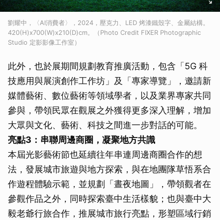
取消
劉耀中，〈AI消費者〉，2024，壓克力、LED 烤漆鐵殼字、金屬結構。
420(H)x700(W)x210(D)cm。（Photo Credit FIXER Photographic
Studio 定影影像工作室）
此外，也於展期間規劃教育推廣活動，包含「5G 科
技應用與展演創作工作坊」及「專家導覽」，邀請新
媒體藝術、數位藝術等領域學者，以及業界專家共同
參與，帶領民眾在觀展之外獲得更多深入理解，增加
大眾與文化、藝術、科技之間進一步對話的可能。
亮點
3
：串聯周邊商圈，凝聚地方共識
本屆光影藝術節也延續往年串連周邊商圈合作的想
法，發展城市旅遊與地方探索，與在地團隊草悟系合
作遊程體驗示範，並規劃「晝夜地圖」，帶領觀者在
參觀作品之外，同時探索臺中生活樣貌；也與臺中大
毅老爺行旅合作，推展城市旅行亮點，形塑區域行銷