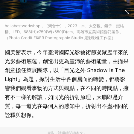
hellobastworkshop，〈聚合十〉，2023，木、太空毯、鏡子、鐵結
構、LED。688(H)x750(W)x650(D)cm。高雄市立美術館委託製作。
（Photo Credit FIXER Photographic Studio 定影影像工作室）
國美館表示，今年臺灣國際光影藝術節凝聚歷年來的
光影藝術底蘊，創造出更為豐沛的藝術能量，由擷果
創意擔任策展團隊，以「目光之外 Shadow Is The
Light」為題，探討生活中各個層面的轉變，都將影
響我們觀看事物的方式與觀點，在不同的時間點，擁
有不一樣的解讀，如同光的折射原理，大腦即是介
質，每一道光在每個人的感知中，折射出不盡相同的
詮釋與想像。
廣告（請繼續閱讀本文）