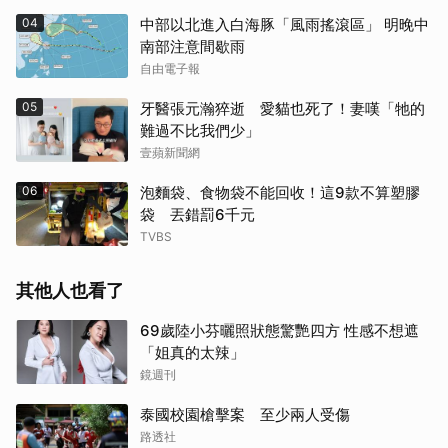
04
中部以北進入白海豚「風雨搖滾區」 明晚中
南部注意間歇雨
自由電子報
05
牙醫張元瀚猝逝 愛貓也死了！妻嘆「牠的
難過不比我們少」
壹蘋新聞網
06
泡麵袋、食物袋不能回收！這9款不算塑膠
袋 丟錯罰6千元
TVBS
其他人也看了
69歲陸小芬曬照狀態驚艷四方 性感不想遮
「姐真的太辣」
鏡週刊
泰國校園槍擊案 至少兩人受傷
路透社