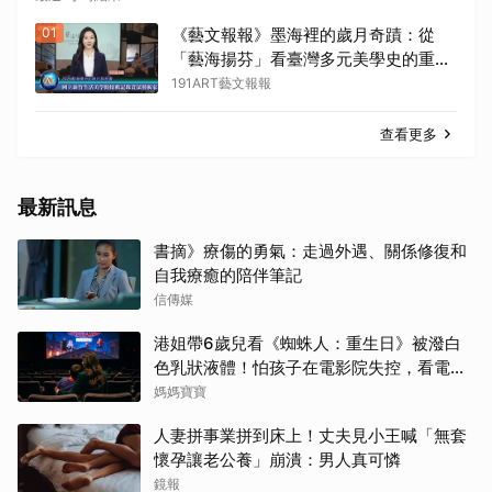
01
《藝文報報》墨海裡的歲月奇蹟：從
「藝海揚芬」看臺灣多元美學史的重建
與薪傳
191ART藝文報報
查看更多
最新訊息
書摘》療傷的勇氣：走過外遇、關係修復和
自我療癒的陪伴筆記
信傳媒
港姐帶6歲兒看《蜘蛛人：重生日》被潑白
色乳狀液體！怕孩子在電影院失控，看電影
前爸媽「必做3件事與3評估」
媽媽寶寶
人妻拼事業拼到床上！丈夫見小王喊「無套
懷孕讓老公養」崩潰：男人真可憐
鏡報