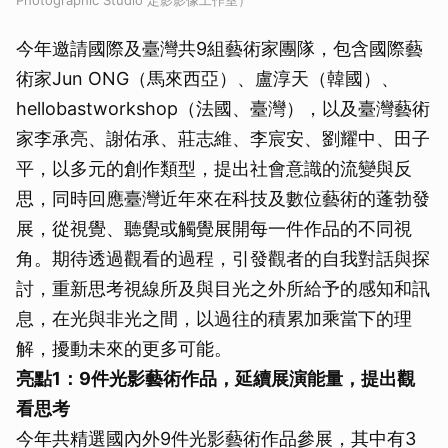
Photographic Studio 定影影像工作室）
今年邀請國際及臺灣共9組藝術家團隊，包含國際藝
術家Jun ONG（馬來西亞）、盧淳天（韓國）、
hellobastworkshop（法國、臺灣），以及臺灣藝術
家李承亮、謝佑承、莊志維、李宸安、劉耀中、田子
平，以多元的創作類型，提出社會意識的流變與反
思，同時回應臺灣近年來在科技及數位藝術的蓬勃發
展，從視覺、聽覺或觸覺展開每一件作品的不同視
角。期待透過觀看的過程，引發觀者的自我對話與探
討，重新思考視線所及與目光之外所給予的感知和訊
息，在光與非光之間，以過往的積累加乘當下的理
解，擾動未來的更多可能。
亮點
1
：
9
件光影藝術作品，延續展演能量，提出觀
看思考
今年共精選國內外9件光影藝術作品參展，其中有3