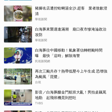
豬腳名店遭控蛤蜊湯全沙.趕客 業者致歉澄
清
華視新聞
白海豚來襲適逢滿潮 廟口夜市慘淹淪政治
攻防
華視新聞
白海豚往中國移動！氣象署估轉輕颱時間
曝 最快「這時」解除海警
民視新聞網
再次三颱共存？熱帶低壓今上午生成 恐增強
為颱風「琵鷺」
台視
影音／白海豚釀金門航班大亂！男拍桌飆罵
地勤 起飛班機晃到想吐
TVBS