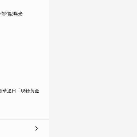
鍵時間點曝光
奢華過日「現鈔黃金