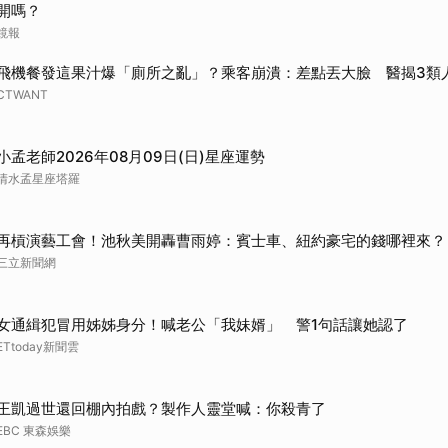
開嗎？
鏡報
飛機餐發這果汁爆「廁所之亂」？乘客崩潰：差點丟大臉 醫揭3類
CTWANT
小孟老師2026年08月09日(日)星座運勢
清水孟星座塔羅
再槓演藝工會！池秋美開轟曹雨婷：賓士車、紐約豪宅的錢哪裡來？
三立新聞網
女通緝犯冒用姊姊身分！喊老公「我妹婿」 警1句話讓她認了
ETtoday新聞雲
王凱過世還回棚內拍戲？製作人靈堂喊：你殺青了
EBC 東森娛樂