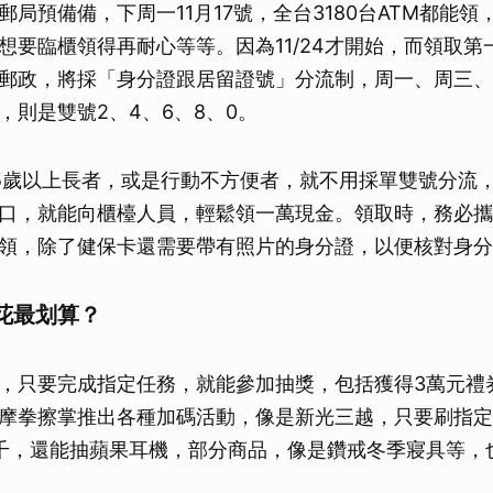
郵局預備備，下周一11月17號，全台3180台ATM都能
想要臨櫃領得再耐心等等。因為11/24才開始，而領取第
郵政，將採「身分證跟居留證號」分流制，周一、周三、
，則是雙號2、4、6、8、0。
5歲以上長者，或是行動不方便者，就不用採單雙號分流
口，就能向櫃檯人員，輕鬆領一萬現金。領取時，務必攜
領，除了健保卡還需要帶有照片的身分證，以便核對身分
花最划算？
，只要完成指定任務，就能參加抽獎，包括獲得3萬元禮
摩拳擦掌推出各種加碼活動，像是新光三越，只要刷指定
千，還能抽蘋果耳機，部分商品，像是鑽戒冬季寢具等，