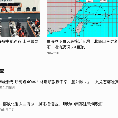
提醒中颱逼近 山區嚴防
白海豚明白天最接近台灣！北部山區防豪
雨 沿海恐現6米巨浪
Newtalk
章
奉獻醫學研究逾40年！林慶順教授不幸「意外離世」 女兒悲痛證
三立新聞網
中部以北進入白海豚「風雨搖滾區」 明晚中南部注意間歇雨
自由電子報