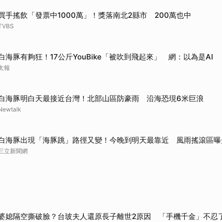
取消
買手搖飲「發票中1000萬」！獎落南北2縣市 200萬也中
TVBS
白海豚有夠狂！17公斤YouBike「被吹到飛起來」 網：以為是AI
太報
白海豚明白天最接近台灣！北部山區防豪雨 沿海恐現6米巨浪
Newtalk
白海豚出現「海豚跳」路徑又變！今晚到明天最靠近 風雨搖滾區曝
三立新聞網
婆媳隔空撕破臉？台玻夫人還原長子離世2原因 「手機千金」不忍