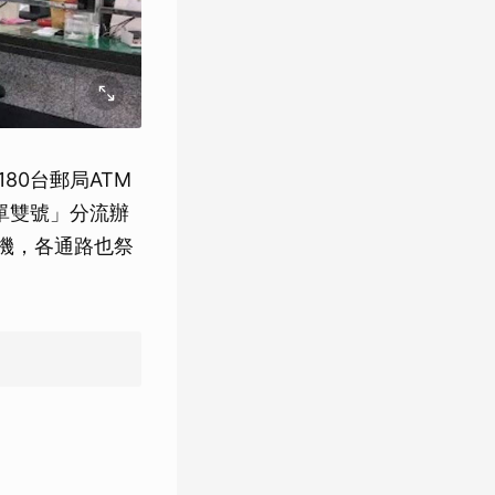
80台郵局ATM
單雙號」分流辦
機，各通路也祭