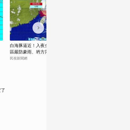
白海豚逼近！入夜全台各地風雨漸增 山
畫面曝光！白海
區嚴防豪雨、坍方落石
署證實：存在約
民視新聞網
太報
實了