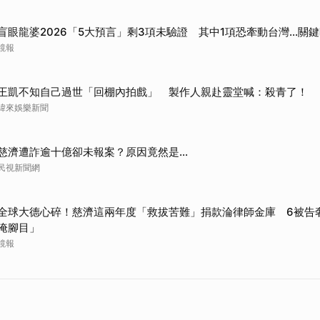
盲眼龍婆2026「5大預言」剩3項未驗證 其中1項恐牽動台灣...關
鏡報
王凱不知自己過世「回棚內拍戲」 製作人親赴靈堂喊：殺青了！
緯來娛樂新聞
慈濟遭詐逾十億卻未報案？原因竟然是...
民視新聞網
全球大德心碎！慈濟這兩年度「救拔苦難」捐款淪律師金庫 6被告
淹腳目」
鏡報