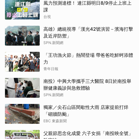
風力預測達標！ 連江縣明日8/9停止上班上
課
台視
高雄》總統視導「漢光42號演習－濱海打擊
及近岸防禦」
SPN.新聞網
「王功漁火節」熱鬧登場 帶爸爸吃鮮蚵添體
力
青年日報
南投》中興大學攜手三大醫院 8日於南投舉
辦健康義診與急救體驗
SPN.新聞網
獨家／尖石山區間歇性大雨 店家提前打烊
「砌牆防颱」
EBC 東森新聞
父親節思念化成愛 六子女捐「南投映全號」