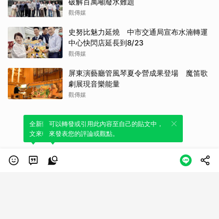
破解百萬噸廢水難題
觀傳媒
史努比魅力延燒 中市交通局宣布水湳轉運
中心快閃店延長到8/23
觀傳媒
屏東演藝廳管風琴夏令營成果登場 魔笛歌
劇展現音樂能量
觀傳媒
全新體驗！一鍵引用此內容，透過發布貼
可以轉發或引用此內容至自己的貼文中，
文來輕鬆表達個人立場。
來發表您的評論或觀點。
類別
服務條款
隱私權政策
服務聲明
© LINE Plus Corporation