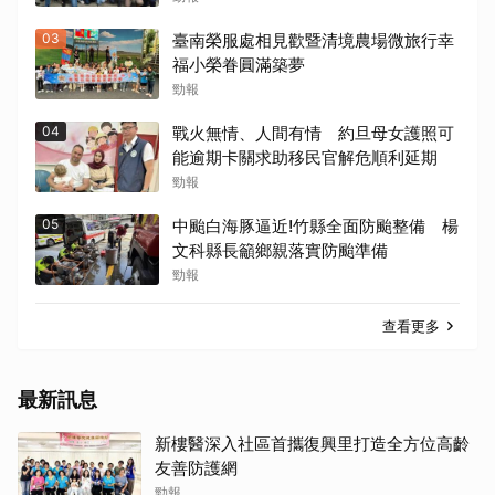
03
臺南榮服處相見歡暨清境農場微旅行幸
福小榮眷圓滿築夢
勁報
04
戰火無情、人間有情 約旦母女護照可
能逾期卡關求助移民官解危順利延期
勁報
05
中颱白海豚逼近!竹縣全面防颱整備 楊
文科縣長籲鄉親落實防颱準備
勁報
查看更多
最新訊息
新樓醫深入社區首攜復興里打造全方位高齡
友善防護網
勁報