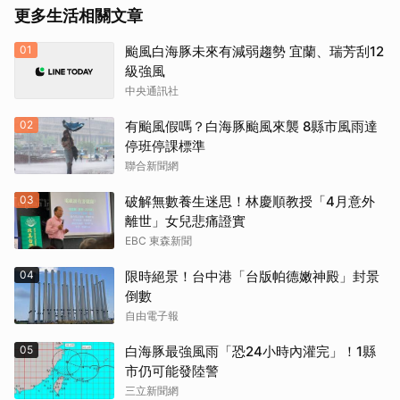
更多生活相關文章
01
颱風白海豚未來有減弱趨勢 宜蘭、瑞芳刮12
級強風
中央通訊社
02
有颱風假嗎？白海豚颱風來襲 8縣市風雨達
停班停課標準
聯合新聞網
03
破解無數養生迷思！林慶順教授「4月意外
離世」女兒悲痛證實
EBC 東森新聞
04
限時絕景！台中港「台版帕德嫩神殿」封景
倒數
自由電子報
05
白海豚最強風雨「恐24小時內灌完」！1縣
市仍可能發陸警
三立新聞網