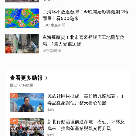
白海豚不放過台灣！今晚開始影響最劇 2地
雨量上看500毫米
EBC 東森新聞
白海豚釀災！北市喜來登飯店工地鷹架倒
塌 1路人受傷送醫
民視新聞網
查看更多勁報
最近1小時結果
01
民族社區挨批成「高雄版九龍城寨」！
毒品亂象讓住戶整天提心吊膽
勁報
02
新北行動治理前進深坑、石碇、坪林及
烏來 推動茶產業與觀光再升級
勁報