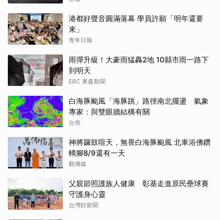
港都好聲音圓滿落幕 學員許願「明年還要
來」
青年日報
雨彈升級！大豪雨猛轟2地 10縣市雨一路下
到明天
EBC 東森新聞
白海豚颱風「海豚跳」路徑南北擺盪 氣象
專家：與雙眼牆結構有關
台視
神將鑼鼓喧天，無畏白海豚颱風 北車浴佛鑽
轎腳8/9還有一天
觀傳媒
父親節照護族人健康 彰基走進原民壘球賽
守護身心靈
台灣好新聞