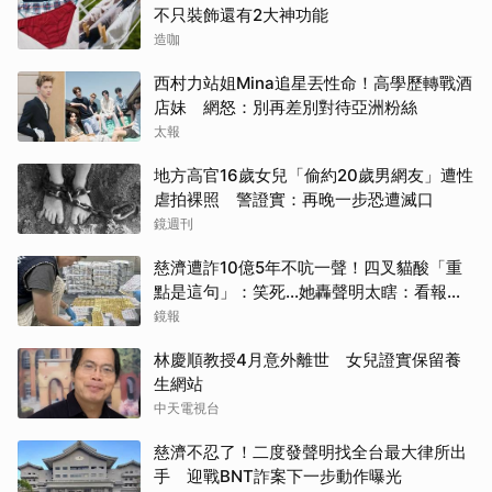
不只裝飾還有2大神功能
造咖
西村力站姐Mina追星丟性命！高學歷轉戰酒
店妹 網怒：別再差別對待亞洲粉絲
太報
地方高官16歲女兒「偷約20歲男網友」遭性
虐拍裸照 警證實：再晚一步恐遭滅口
取消
鏡週刊
慈濟遭詐10億5年不吭一聲！四叉貓酸「重
點是這句」：笑死...她轟聲明太瞎：看報紙
才知被騙
鏡報
林慶順教授4月意外離世 女兒證實保留養
生網站
中天電視台
慈濟不忍了！二度發聲明找全台最大律所出
手 迎戰BNT詐案下一步動作曝光