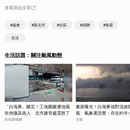
查看原始文章
#協會
#新北市
#社區
#捐贈
#衛星
生活
生活話題：關注颱風動態
「白海豚」釀災！工地圍籬遭強風
畫面曝光！白海豚強對流掀
吹倒傷及路人 北市建管處震怒了
風 氣象署證實：存在約半
民視新聞網
太報