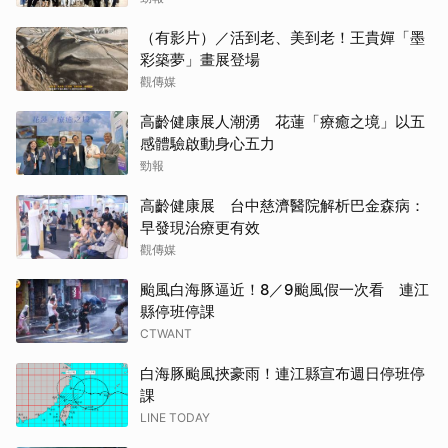
（有影片）／活到老、美到老！王貴嬋「墨
彩築夢」畫展登場
觀傳媒
高齡健康展人潮湧 花蓮「療癒之境」以五
感體驗啟動身心五力
勁報
高齡健康展 台中慈濟醫院解析巴金森病：
早發現治療更有效
觀傳媒
颱風白海豚逼近！8／9颱風假一次看 連江
縣停班停課
CTWANT
白海豚颱風挾豪雨！連江縣宣布週日停班停
課
LINE TODAY