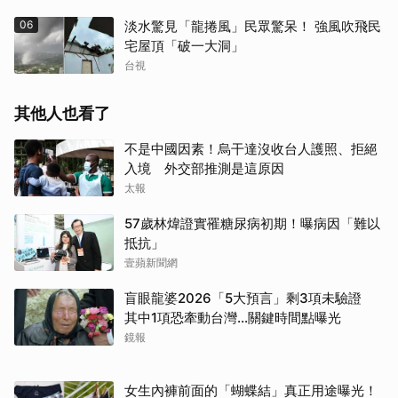
06
淡水驚見「龍捲風」民眾驚呆！ 強風吹飛民
宅屋頂「破一大洞」
台視
其他人也看了
不是中國因素！烏干達沒收台人護照、拒絕
入境 外交部推測是這原因
太報
57歲林煒證實罹糖尿病初期！曝病因「難以
抵抗」
壹蘋新聞網
盲眼龍婆2026「5大預言」剩3項未驗證
其中1項恐牽動台灣...關鍵時間點曝光
鏡報
女生內褲前面的「蝴蝶結」真正用途曝光！