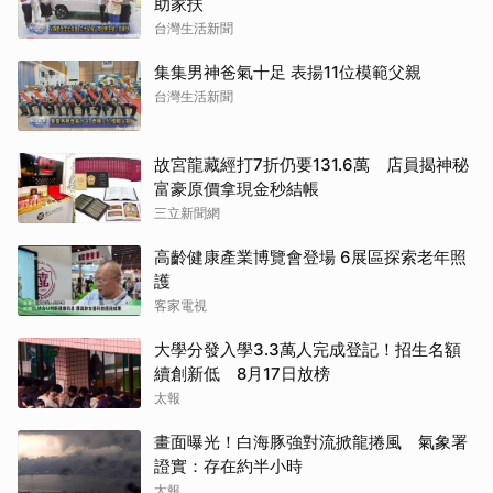
助家扶
台灣生活新聞
集集男神爸氣十足 表揚11位模範父親
台灣生活新聞
故宮龍藏經打7折仍要131.6萬 店員揭神秘
富豪原價拿現金秒結帳
三立新聞網
高齡健康產業博覽會登場 6展區探索老年照
護
客家電視
大學分發入學3.3萬人完成登記！招生名額
續創新低 8月17日放榜
太報
畫面曝光！白海豚強對流掀龍捲風 氣象署
證實：存在約半小時
太報