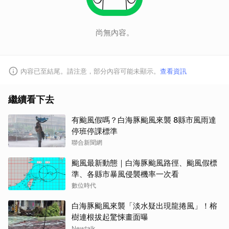
尚無內容。
內容已至結尾。請注意，部分內容可能未顯示。
查看資訊
繼續看下去
有颱風假嗎？白海豚颱風來襲 8縣市風雨達
停班停課標準
聯合新聞網
颱風最新動態｜白海豚颱風路徑、颱風假標
準、各縣市暴風侵襲機率一次看
數位時代
白海豚颱風來襲「淡水疑出現龍捲風」！榕
樹連根拔起驚悚畫面曝
Newtalk