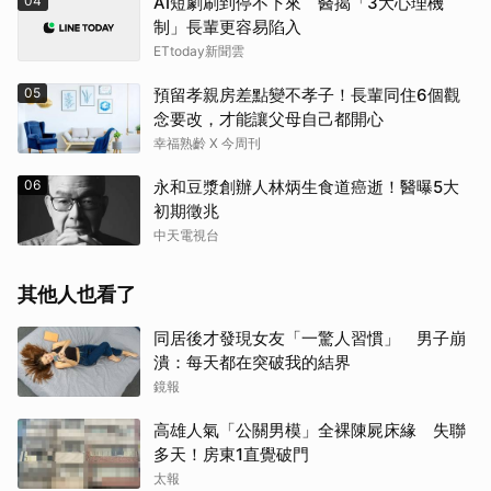
04
AI短劇刷到停不下來 醫揭「3大心理機
制」長輩更容易陷入
ETtoday新聞雲
05
預留孝親房差點變不孝子！長輩同住6個觀
念要改，才能讓父母自己都開心
幸福熟齡 X 今周刊
06
永和豆漿創辦人林炳生食道癌逝！醫曝5大
初期徵兆
中天電視台
其他人也看了
同居後才發現女友「一驚人習慣」 男子崩
潰：每天都在突破我的結界
鏡報
高雄人氣「公關男模」全裸陳屍床緣 失聯
多天！房東1直覺破門
太報