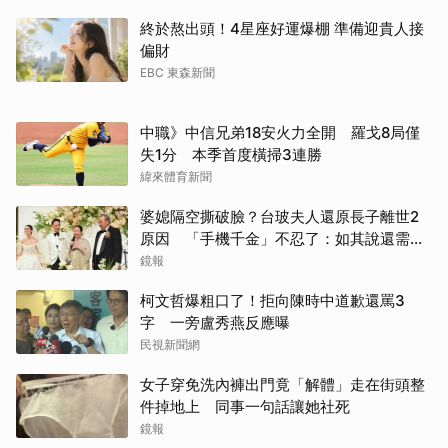
終於熬出頭！4星座好運爆棚 準備迎貴人接
偏財
EBC 東森新聞
中職》中信兄弟18安火力全開 羅戈8局僅
失1分 本季首度橫掃3連勝
緯來體育新聞
婆媳隔空撕破臉？台玻夫人還原長子離世2
原因 「手機千金」不忍了：如其說還需要
離開嗎？
鏡報
柯文哲爆粗口了！拒向陳時中道歉還罵3
字 一旁盧秀燕反應曝
民視新聞網
女子穿免洗內褲出門竟「解體」走在街頭整
件掉地上 同事一句話讓她社死
鏡報