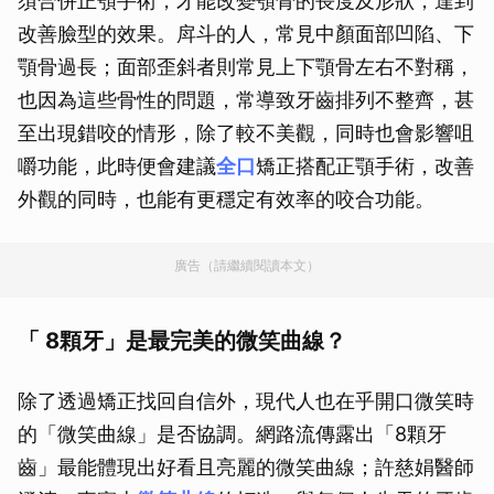
須合併正顎手術，才能改變顎骨的長度及形狀，達到
改善臉型的效果。戽斗的人，常見中顏面部凹陷、下
顎骨過長；面部歪斜者則常見上下顎骨左右不對稱，
也因為這些骨性的問題，常導致牙齒排列不整齊，甚
至出現錯咬的情形，除了較不美觀，同時也會影響咀
嚼功能，此時便會建議
全口
矯正搭配正顎手術，改善
外觀的同時，也能有更穩定有效率的咬合功能。
廣告（請繼續閱讀本文）
「 8顆牙」是最完美的微笑曲線？
除了透過矯正找回自信外，現代人也在乎開口微笑時
的「微笑曲線」是否協調。網路流傳露出「8顆牙
齒」最能體現出好看且亮麗的微笑曲線；許慈娟醫師