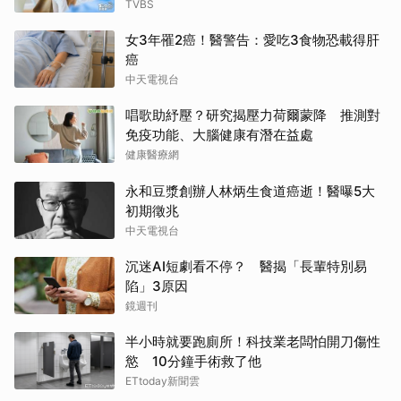
TVBS
女3年罹2癌！醫警告：愛吃3食物恐載得肝
癌
中天電視台
唱歌助紓壓？研究揭壓力荷爾蒙降 推測對
免疫功能、大腦健康有潛在益處
健康醫療網
永和豆漿創辦人林炳生食道癌逝！醫曝5大
初期徵兆
中天電視台
沉迷AI短劇看不停？ 醫揭「長輩特別易
陷」3原因
鏡週刊
半小時就要跑廁所！科技業老闆怕開刀傷性
慾 10分鐘手術救了他
ETtoday新聞雲