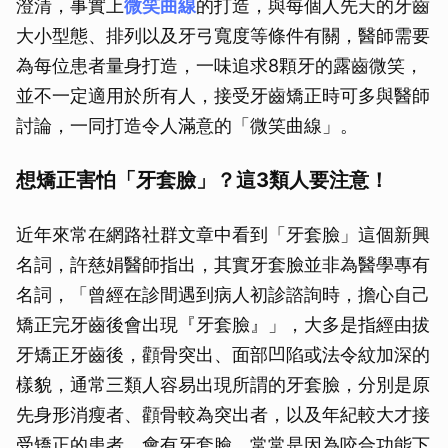
澄清，事實上
微笑曲線
的打造，與每個人先天的牙齒
大小型態、排列以及牙弓寬度等條件有關，醫師需要
為每位患者量身打造，一味追求8顆牙的露齒微笑，
並不一定適用於所有人，接受牙齒矯正時可多與醫師
討論，一同打造令人滿意的「微笑曲線」。
想矯正害怕「牙套臉」？這3類人要注意！
近年來常在網路社群文章中看到「牙套臉」這個新興
名詞，許慈娟醫師指出，其實牙套臉並非為醫學專有
名詞，「曾經在診間遇到病人初診諮詢時，擔心自己
矯正完牙齒後會出現『牙套臉』」，大多是指經由拔
牙矯正牙齒後，顴骨突出、面部凹陷或法令紋加深的
樣貌，通常三類人容易出現所謂的牙套臉，分別是原
先身形消瘦者、顴骨較為突出者，以及年紀較大才接
受矯正的患者。會有牙套臉，常常是因為咬合功能下