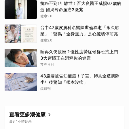
抗癌不到1年離世！百大良醫王威揚67歲病
逝 醫揭奪命血癌3徵兆
健康2.0
台中47歲皮膚科名醫陳世倫猝逝「永久歇
業」！醫揭「全身無力」是心臟驟停前兆
健康2.0
睡再久仍疲憊？慢性疲勞症候群恐找上門
3大習慣正在消耗你的健康
常春月刊
43歲婦被告知罹癌！子宮、卵巢全遭摘除
半年後驚知「根本沒病」
鏡週刊
查看更多潮健康
最近1小時結果