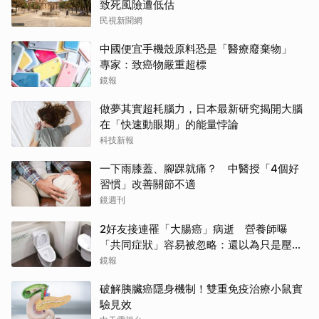
致死風險遭低估
民視新聞網
中國便宜手機殼原料恐是「醫療廢棄物」
專家：致癌物嚴重超標
鏡報
做夢其實超耗腦力，日本最新研究揭開大腦
在「快速動眼期」的能量悖論
科技新報
一下雨膝蓋、腳踝就痛？ 中醫授「4個好
習慣」改善關節不適
鏡週刊
2好友接連罹「大腸癌」病逝 營養師曝
「共同症狀」容易被忽略：還以為只是壓力
大
鏡報
破解胰臟癌隱身機制！雙重免疫治療小鼠實
驗見效