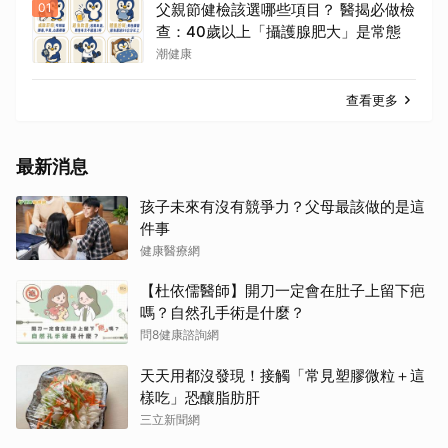
01
父親節健檢該選哪些項目？ 醫揭必做檢
查：40歲以上「攝護腺肥大」是常態
潮健康
查看更多
最新消息
孩子未來有沒有競爭力？父母最該做的是這
件事
健康醫療網
【杜依儒醫師】開刀一定會在肚子上留下疤
嗎？自然孔手術是什麼？
問8健康諮詢網
天天用都沒發現！接觸「常見塑膠微粒＋這
樣吃」恐釀脂肪肝
三立新聞網