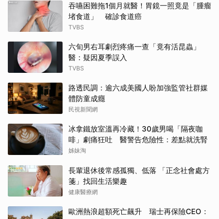
吞嚥困難拖1個月就醫！胃鏡一照竟是「腫瘤
堵食道」 確診食道癌
TVBS
六旬男右耳劇烈疼痛一查「竟有活昆蟲」
醫：疑因夏季誤入
TVBS
路透民調：逾六成美國人盼加強監管社群媒
體防童成癮
民視新聞網
冰拿鐵放室溫再冷藏！30歲男喝「隔夜咖
啡」劇痛狂吐 醫警告危險性：差點就洗腎
姊妹淘
長輩退休後常感孤獨、低落 「正念社會處方
箋」找回生活樂趣
健康醫療網
歐洲熱浪超額死亡飆升 瑞士再保險CEO：