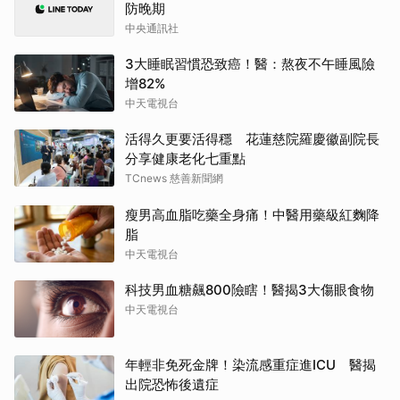
防晚期
中央通訊社
3大睡眠習慣恐致癌！醫：熬夜不午睡風險
增82%
中天電視台
活得久更要活得穩 花蓮慈院羅慶徽副院長
分享健康老化七重點
TCnews 慈善新聞網
瘦男高血脂吃藥全身痛！中醫用藥級紅麴降
脂
中天電視台
科技男血糖飆800險瞎！醫揭3大傷眼食物
中天電視台
年輕非免死金牌！染流感重症進ICU 醫揭
出院恐怖後遺症