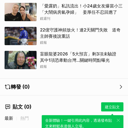
「愛露奶」私訊流出！小24歲女友爆當小三
「大鬧病房氣孕婦」 姜厚任不忍回應了
鏡週刊
22億守護神頻放火！連2天關門失敗 道奇
主帥賽後說重話
鏡報
取消
盲眼龍婆2026「5大預言」剩3項未驗證
其中1項恐牽動台灣...關鍵時間點曝光
鏡報
轉發 (0)
貼文 (0)
建立貼文
最新
熱門
全新體驗！一鍵引用此內容，透過發布貼
文來輕鬆表達個人立場。