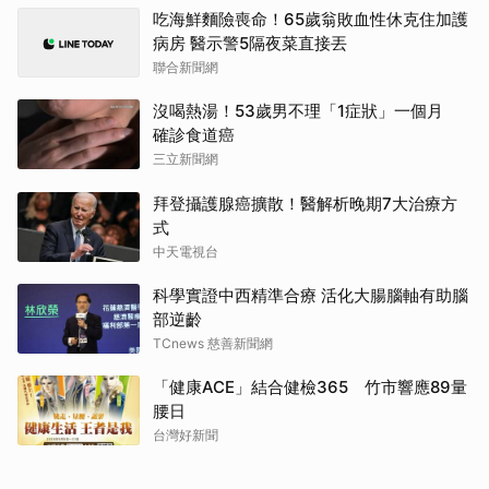
吃海鮮麵險喪命！65歲翁敗血性休克住加護
病房 醫示警5隔夜菜直接丟
聯合新聞網
沒喝熱湯！53歲男不理「1症狀」一個月
確診食道癌
三立新聞網
拜登攝護腺癌擴散！醫解析晚期7大治療方
式
中天電視台
科學實證中西精準合療 活化大腸腦軸有助腦
部逆齡
TCnews 慈善新聞網
「健康ACE」結合健檢365 竹市響應89量
腰日
台灣好新聞