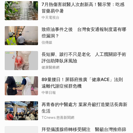
7月熱傷害就醫人次創新高！醫示警：吃感
冒藥易中暑
中天電視台
致癌油事件之後 台灣食安通報制度還有哪
些漏洞？
信傳媒
長短腳、跛行不只是老化 人工髖關節手術
評估助降臥床風險
健康醫療網
89量腰日！屏縣府推廣「健康ACE」法則
遠離代謝症候群危機
中華日報
再青春的中醫處方 葉家舟籲打造樂活長壽新
生活
TCnews 慈善新聞網
拜登攝護腺癌轉移受關注 醫籲台灣推癌篩