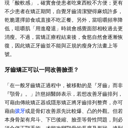
現「酸軟感」，確實會使患者吃東西較不方便；更有
不少患者在矯正期間，自覺牙齒清潔變得麻煩許多，
乾脆選擇節食或直接不吃正餐。另外，當咀嚼頻率降
低，咀嚼肌「用進廢退」時就會感覺面部相較過去更
消瘦。不過，當矯正療程結束後，食慾自然會逐漸恢
復，因此矯正牙齒並不能與正規的瘦身方法畫上等
號。
牙齒矯正可以一同改善臉歪？
「在一般牙齒矯正過程中，被移動的是『牙齒』而非
『顎骨』。」許慈娟醫師表示，若想改善牙齒排列，
可藉由傳統矯正器或隱形矯正將牙齒排列整齊，亦可
藉由
拔牙
或是骨釘改善原先比較爆、凸的外觀。但若
本身骨架有戽斗、下巴後縮、臉歪等骨性問題，則必