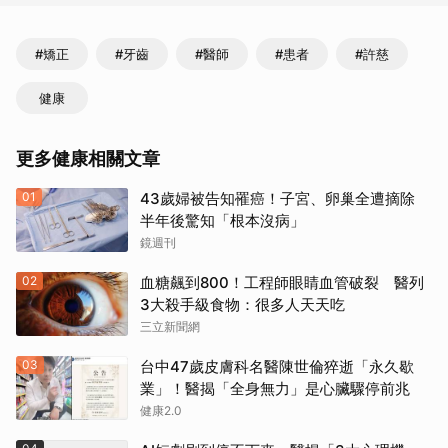
#矯正
#牙齒
#醫師
#患者
#許慈
健康
更多健康相關文章
01
43歲婦被告知罹癌！子宮、卵巢全遭摘除
半年後驚知「根本沒病」
鏡週刊
02
血糖飆到800！工程師眼睛血管破裂 醫列
3大殺手級食物：很多人天天吃
三立新聞網
03
台中47歲皮膚科名醫陳世倫猝逝「永久歇
業」！醫揭「全身無力」是心臟驟停前兆
健康2.0