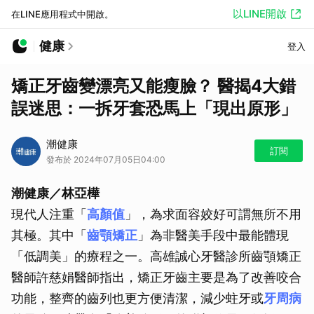
以LINE開啟
在LINE應用程式中開啟。
健康
登入
矯正牙齒變漂亮又能瘦臉？ 醫揭4大錯
誤迷思：一拆牙套恐馬上「現出原形」
潮健康
訂閱
發布於 2024年07月05日04:00
潮健康／林亞樺
現代人注重「
高顏值
」，為求面容姣好可謂無所不用
其極。其中「
齒顎矯正
」為非醫美手段中最能體現
「低調美」的療程之一。高雄誠心牙醫診所齒顎矯正
醫師許慈娟醫師指出，矯正牙齒主要是為了改善咬合
功能，整齊的齒列也更方便清潔，減少蛀牙或
牙周病