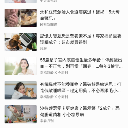
中天電視台
永和豆漿創始人食道癌病逝！醫揭「5大奪
命警訊」
民視新聞網
記憶力變差恐是營養素不足！專家揭超重要
護腦成分：超市就買得到
鏡報
55歲是子宮內膜癌發生最多年齡！停經後出
血＝不正常，別再當「回春」…每年3檢查保
命：早期治癒率達9成5
幸福熟齡 X 今周刊
有氣喘就不能養寵物？醫破解過敏迷思：打
造低敏睡眠區＋穩定用藥，不必再跟毛小孩
分離
幸福熟齡 X 今周刊
沙拉醬選零卡更健康？醫示警「2成分」恐
傷腸道菌相 小心糖尿病
常春月刊