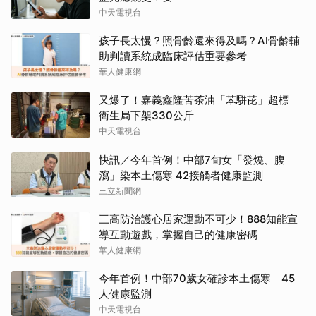
中天電視台
孩子長太慢？照骨齡還來得及嗎？AI骨齡輔
助判讀系統成臨床評估重要參考
華人健康網
又爆了！嘉義鑫隆苦茶油「苯駢芘」超標
衛生局下架330公斤
中天電視台
快訊／今年首例！中部7旬女「發燒、腹
瀉」染本土傷寒 42接觸者健康監測
三立新聞網
三高防治護心居家運動不可少！888知能宣
導互動遊戲，掌握自己的健康密碼
華人健康網
今年首例！中部70歲女確診本土傷寒 45
人健康監測
中天電視台