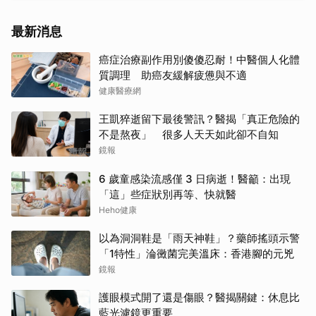
最新消息
癌症治療副作用別傻傻忍耐！中醫個人化體
質調理 助癌友緩解疲憊與不適
健康醫療網
王凱猝逝留下最後警訊？醫揭「真正危險的
不是熬夜」 很多人天天如此卻不自知
鏡報
6 歲童感染流感僅 3 日病逝！醫籲：出現
「這」些症狀別再等、快就醫
Heho健康
以為洞洞鞋是「雨天神鞋」？藥師搖頭示警
「1特性」淪黴菌完美溫床：香港腳的元兇
鏡報
護眼模式開了還是傷眼？醫揭關鍵：休息比
藍光濾鏡更重要