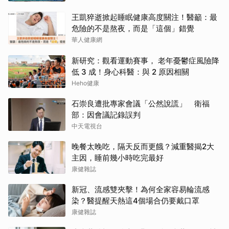
王凱猝逝掀起睡眠健康高度關注！醫籲：最
危險的不是熬夜，而是「這個」錯覺
華人健康網
新研究：觀看運動賽事， 老年憂鬱症風險降
低 3 成！身心科醫：與 2 原因相關
Heho健康
石崇良遭批專家會議「公然說謊」 衛福
部：因會議記錄誤判
中天電視台
晚餐太晚吃，隔天反而更餓？減重醫揭2大
主因，睡前幾小時吃完最好
康健雜誌
新冠、流感雙夾擊！為何全家容易輪流感
染？醫提醒天熱這4個場合仍要戴口罩
康健雜誌