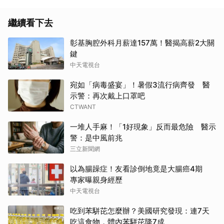
繼續看下去
彰基胸腔外科月薪達157萬！醫揭高薪2大關
鍵
中天電視台
宛如「病毒盛宴」！暑假3流行病齊發 醫
示警：再次戴上口罩吧
CTWANT
一堆人手麻！「1好現象」反而最危險 醫示
警：是中風前兆
三立新聞網
以為腸躁症！友看診倒地竟是大腸癌4期
專家曝親身經歷
中天電視台
吃到苯駢芘怎麼辦？美國研究發現：連7天
吃這食物，體內苯駢芘降7成