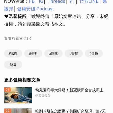
NOW健康：
FB
│
IG
│
Threads
│
YT
│
官方LINE
│
醫
級邦
│
健康安妞 Podcast
❤溫馨提醒：歡迎轉傳「原始文章連結」分享，未經
授權，請勿複製圖文轉貼本文。
查看原始文章
#出院
#長照
#團隊
#醫院
#健康
健康
更多健康相關文章
01
幼兒園病毒大爆發！新冠橫掃全台成霸主
中天電視台
02
吃到苯駢芘怎麼辦？美國研究發現：連7天