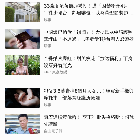
33歲女流落街頭被拐！遭「囚禁輪暴4月」
半裸掛陽台 鄰居嚇傻：以為萬聖節裝飾...
主謀竟與妻小同住
鏡報
中國爆已偷偷「鎖國」！大批民眾申請護照
無理由「不通過」...學者憂1類台灣人恐遭殃
鏡報
全裸拍片爆紅！甜美校花「放送福利」下身
沒穿好看光光
EBC 東森娛樂
狠父3.6萬賣掉8個月大女兒！爽買新手機與
摩托車 部落闖庇護所搶娃
鏡報
陳宏達槓黃偉哲！ 李正皓批失格怒嗆：想戰
先請辭
自由電子報