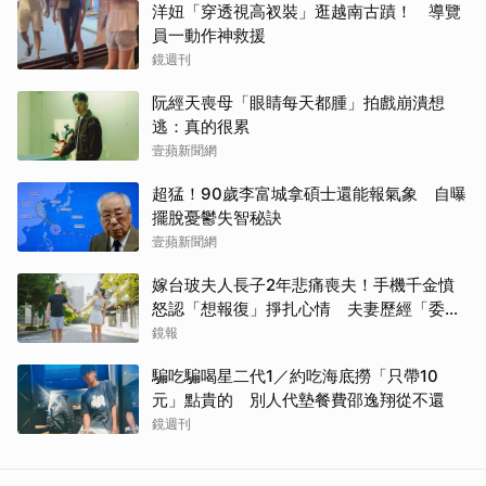
洋妞「穿透視高衩裝」逛越南古蹟！ 導覽
員一動作神救援
鏡週刊
阮經天喪母「眼睛每天都腫」拍戲崩潰想
逃：真的很累
壹蘋新聞網
超猛！90歲李富城拿碩士還能報氣象 自曝
擺脫憂鬱失智秘訣
壹蘋新聞網
嫁台玻夫人長子2年悲痛喪夫！手機千金憤
怒認「想報復」掙扎心情 夫妻歷經「委屈
與不平」只能安靜
鏡報
騙吃騙喝星二代1／約吃海底撈「只帶10
元」點貴的 別人代墊餐費邵逸翔從不還
鏡週刊