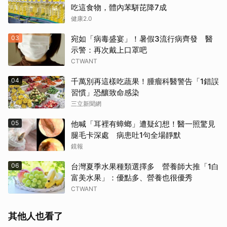
吃這食物，體內苯駢芘降7成
健康2.0
03
宛如「病毒盛宴」！暑假3流行病齊發 醫
示警：再次戴上口罩吧
CTWANT
04
千萬別再這樣吃蔬果！腫瘤科醫警告「1錯誤
習慣」恐釀致命感染
三立新聞網
05
他喊「耳裡有蟑螂」遭疑幻想！醫一照驚見
腿毛卡深處 病患吐1句全場靜默
鏡報
06
台灣夏季水果種類選擇多 營養師大推「1白
富美水果」：優點多、營養也很優秀
CTWANT
其他人也看了