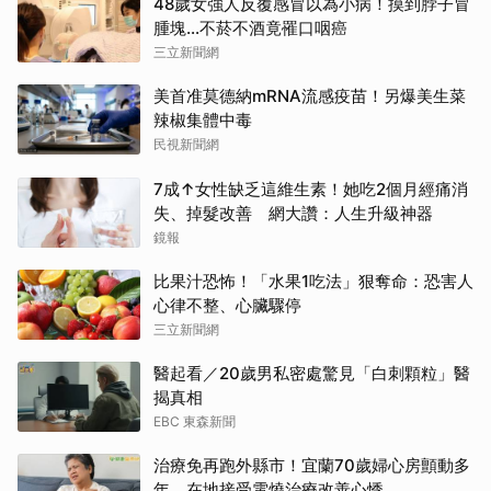
48歲女強人反覆感冒以為小病！摸到脖子冒
腫塊...不菸不酒竟罹口咽癌
三立新聞網
美首准莫德納mRNA流感疫苗！另爆美生菜
辣椒集體中毒
民視新聞網
7成↑女性缺乏這維生素！她吃2個月經痛消
失、掉髮改善 網大讚：人生升級神器
鏡報
比果汁恐怖！「水果1吃法」狠奪命：恐害人
心律不整、心臟驟停
三立新聞網
醫起看／20歲男私密處驚見「白刺顆粒」醫
揭真相
EBC 東森新聞
治療免再跑外縣市！宜蘭70歲婦心房顫動多
年 在地接受電燒治療改善心悸