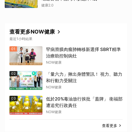
健康2.0
查看更多NOW健康
最近1小時結果
01
罕病滑膜肉瘤肺轉移新選擇 SBRT精準
治療助控制病灶
NOW健康
02
「量六力」揪出身體警訊！ 視力、聽力
和行動力受關注
NOW健康
03
低於20%毒油放行挨批「蓋牌」 衛福部
遭追究行政責任
NOW健康
查看更多