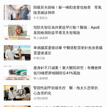
陪吸菸夫篩檢！蘇一峰勸老婆也檢查 零風
險竟確診肺癌
中天電視台
預防失智症為何要提早行動？醫揭：ApoE
基因檢測助提早看見失智風險
華人健康網
車禍腦震盪後頭暈 中醫搭配雷射針灸改善腦
震盪後遺症
中華日報
瘦身針不只減重！臺大醫院研究：有機會降
低13種肥胖相關癌症41%風險
華人健康網
腎因性副甲狀腺失控 醫：拖太久恐骨折、
心血管鈣化
台灣好新聞