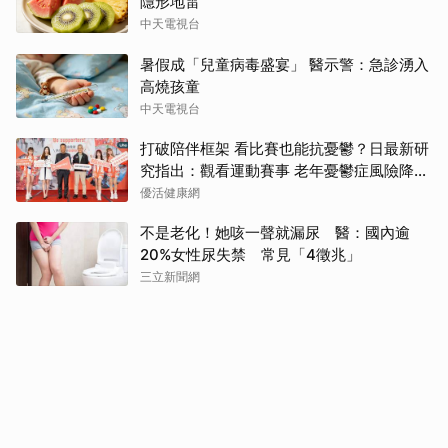
隱形地雷
中天電視台
暑假成「兒童病毒盛宴」 醫示警：急診湧入
高燒孩童
中天電視台
打破陪伴框架 看比賽也能抗憂鬱？日最新研
究指出：觀看運動賽事 老年憂鬱症風險降低
3成
優活健康網
不是老化！她咳一聲就漏尿 醫：國內逾
20%女性尿失禁 常見「4徵兆」
三立新聞網