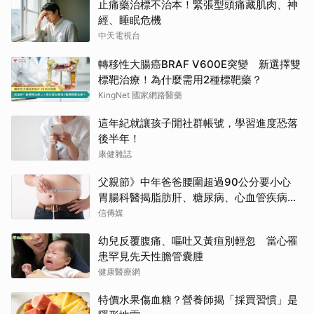
止痛藥治標不治本！緊張型頭痛藏肌肉、神
經、睡眠危機
中天電視台
轉移性大腸癌BRAF V600E突變 新選擇雙
標靶治療！為什麼需用2種標靶藥？
KingNet 國家網路醫藥
這年紀就讓孩子開社群帳號，學習進度恐落
後半年！
康健雜誌
父親節》中年爸爸腰圍超過90公分要小心
胃腸科醫揭脂肪肝、糖尿病、心血管疾病
「連鎖危機」
信傳媒
幼兒反覆腹痛、嘔吐又黃疸別輕忽 當心罹
患罕見先天性膽管囊腫
健康醫療網
特價水果傷血糖？營養師揭「採買習慣」是