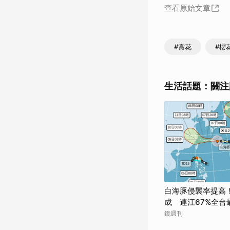
查看原始文章
#賞花
#櫻
生活話題：關注
白海豚侵襲率提高
成 連江67%全台
鏡週刊