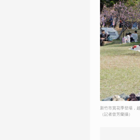
新竹市賞花季登場，
（記者曾芳蘭攝）