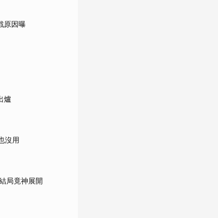
戲原因曝
出爐
也沒用
結局竟神展開