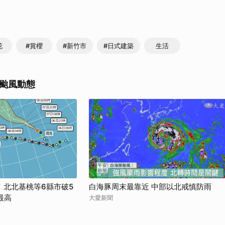
取消
花
#賞櫻
#新竹市
#日式建築
生活
颱風動態
！北北基桃等6縣市破5
白海豚周末最靠近 中部以北戒慎防雨
最高
大愛新聞