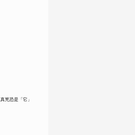
揪真兇恐是「它」