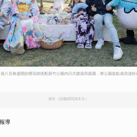
超過八百株盛開的櫻花樹搭配新竹公園內日式建築與庭園，將公園妝點成浪漫粉
廣告（請繼續閱讀本文）
市報導