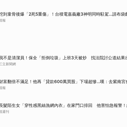
挖到童骨後爆「2死5重傷」！台積電嘉義廠3神明同時駐駕...請布袋
鏡報
我不是清潔員！保全「拒倒垃圾」上班3天被炒 找法院討公道結果
三立新聞網
財富翻倍不滿足！他再「貸款600萬買股」下場超慘...嘆：去紫南宮
鏡報
長髮陌生女「穿性感黑絲漁網內衣」在家門口排回 他害怕急報警！
鏡週刊