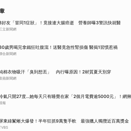
章
3好友「冒同1症狀」！竟接連大腸癌逝 營養師曝3警訊快就醫
三立新聞網
30歲男喝完拿鐵狂吐腹瀉！送醫竟急性腎損傷 醫揭1習慣惹禍
聯合新聞網
純棉衣物吸汗「臭到想丟」 內行曝原因！2材質夏天別穿
壹蘋新聞網
冷氣只開27度…她每天只有睡覺在家「2個月電費逾5000元」！網
鏡報
屏東綠鬣蜥大爆發！半年狂抓9萬隻手軟 最強獵人獨攬近百萬獎金
TVBS