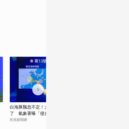
白海豚飄忽不定！太平洋高壓真的減弱
「這些縣市」最
了 氣象署曝「侵台機率」這樣說
襲機率出爐了 
民視新聞網
民視新聞網