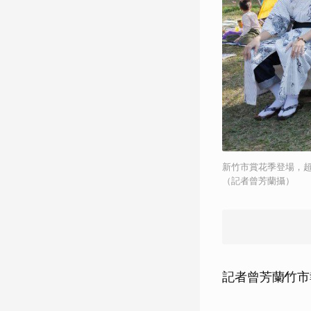
新竹市賞花季登場，
（記者曾芳蘭攝）
記者曾芳蘭∕竹