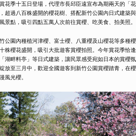
賞花季十五日登場，代理市長邱臣遠宣布為期兩天的「花
，超過八百株盛開的櫻花樹、搭配新竹公園內日式建築與
風景點，吸引四點五萬人次前往賞櫻、吃美食、拍美照。
竹公園內種植河津櫻、富士櫻、八重櫻及山櫻花等多種櫻
十株櫻花盛開，吸引大批遊客賞櫻拍照。今年賞花季恰逢
「湖畔料亭」等日式建築，讓民眾感受宛如日本的賞櫻氛
綻放至三月中，歡迎全國遊客到新竹公園賞櫻踏青，在櫻
漫風光櫻。