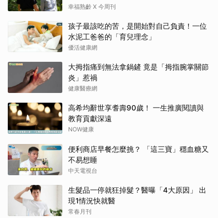
樣」就好了
幸福熟齡 X 今周刊
孩子最該吃的苦，是開始對自己負責！一位
水泥工爸爸的「育兒理念」
優活健康網
大拇指痛到無法拿鍋鏟 竟是「拇指腕掌關節
炎」惹禍
健康醫療網
高希均辭世享耆壽90歲！ 一生推廣閱讀與
教育貢獻深遠
NOW健康
便利商店早餐怎麼挑？ 「這三寶」穩血糖又
不易想睡
中天電視台
生髮品一停就狂掉髮？醫曝「4大原因」 出
現1情況快就醫
常春月刊