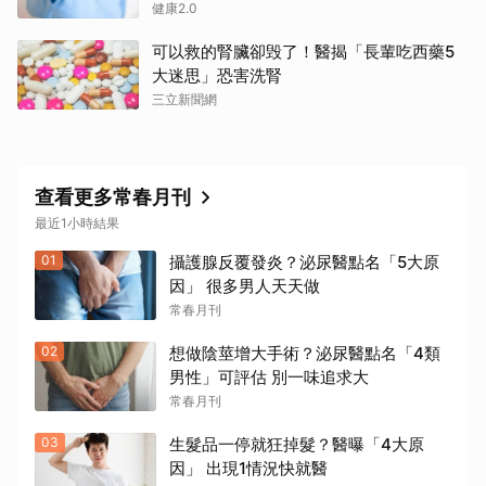
健康2.0
可以救的腎臟卻毁了！醫揭「長輩吃西藥5
大迷思」恐害洗腎
三立新聞網
查看更多常春月刊
最近1小時結果
01
攝護腺反覆發炎？泌尿醫點名「5大原
因」 很多男人天天做
常春月刊
02
想做陰莖增大手術？泌尿醫點名「4類
男性」可評估 別一味追求大
常春月刊
03
生髮品一停就狂掉髮？醫曝「4大原
因」 出現1情況快就醫