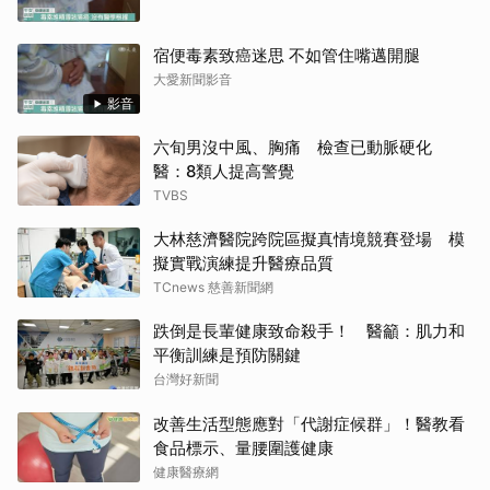
宿便毒素致癌迷思 不如管住嘴邁開腿
大愛新聞影音
影音
六旬男沒中風、胸痛 檢查已動脈硬化
醫：8類人提高警覺
TVBS
大林慈濟醫院跨院區擬真情境競賽登場 模
擬實戰演練提升醫療品質
TCnews 慈善新聞網
跌倒是長輩健康致命殺手！ 醫籲：肌力和
平衡訓練是預防關鍵
台灣好新聞
改善生活型態應對「代謝症候群」！醫教看
食品標示、量腰圍護健康
健康醫療網