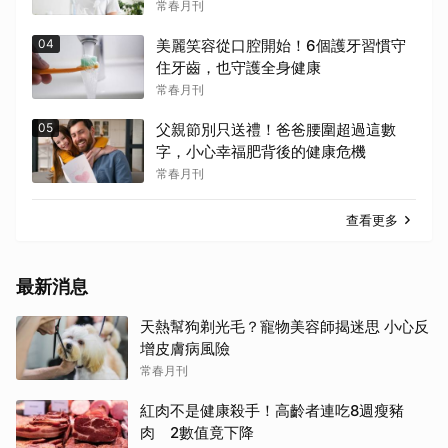
常春月刊
04
美麗笑容從口腔開始！6個護牙習慣守
住牙齒，也守護全身健康
常春月刊
05
父親節別只送禮！爸爸腰圍超過這數
字，小心幸福肥背後的健康危機
常春月刊
查看更多
最新消息
天熱幫狗剃光毛？寵物美容師揭迷思 小心反
增皮膚病風險
常春月刊
紅肉不是健康殺手！高齡者連吃8週瘦豬
肉 2數值竟下降