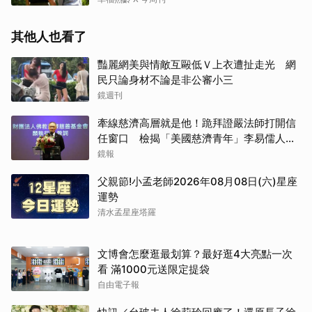
其他人也看了
豔麗網美與情敵互毆低Ｖ上衣遭扯走光 網
民只論身材不論是非公審小三
鏡週刊
牽線慈濟高層就是他！跪拜證嚴法師打開信
任窗口 檢揭「美國慈濟青年」李易儒人脈
網絡
鏡報
父親節!小孟老師2026年08月08日(六)星座
運勢
清水孟星座塔羅
文博會怎麼逛最划算？最好逛4大亮點一次
看 滿1000元送限定提袋
自由電子報