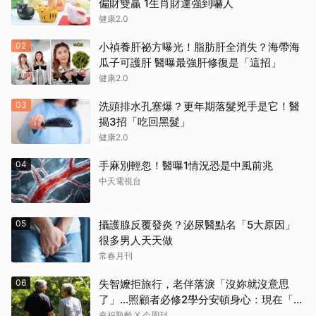
偏財雙贏 1生肖財運強到嚇人
健康2.0
02
小禎養肝祕方曝光！脂肪肝全消失？海帶海
瓜子可護肝 醫曝最強肝修復是「這招」
健康2.0
03
洗頭排水孔塞爆？更年期落髮兇手是它！醫
揭3招「吃回黑髮」
健康2.0
04
手麻別輕忽！醫曝1情況恐是中風前兆
中天電視台
05
攝護腺反覆發炎？泌尿醫點名「5大原因」
很多男人天天做
常春月刊
06
失智嬤拒旅行，老伴落淚「沒妳就沒意思
了」…照顧者必修2學分安頓身心：現在「這
樣」就好了
幸福熟齡 X 今周刊