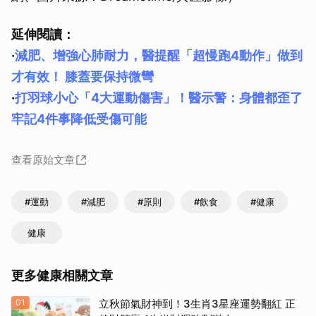
延伸閱讀：
·
減肥、增強心肺耐力，醫提醒「超慢跑4動作」做到
才有效！ 膝蓋要保持微彎
·
打羽球小心「4大運動傷害」！醫示警：身體都歪了
牢記4件事降低受傷可能
查看原始文章
#運動
#減肥
#原則
#飲食
#健康
健康
更多健康相關文章
01
立秋節氣財神到！3生肖3星座運勢翻紅 正