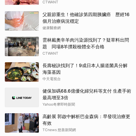
CTWANT
父親節重生！他確診第四期胰臟癌 歷經16
個月治療病況穩定
健康醫療網
雲林戴奧辛羊肉污染源找到了？疑草料出問
題 同場8羊撲殺檢體全不合格
CTWANT
長壽秘訣找到了！9成日本人腸道菌具分解
海藻基因
中天電視台
健保加碼68.6億優化婦兒科等支付 生產手術
最高增至3倍
Yahoo奇摩即時新聞
高齡展 郭啟中解析巴金森病：早發現治療更
有效
TCnews 慈善新聞網