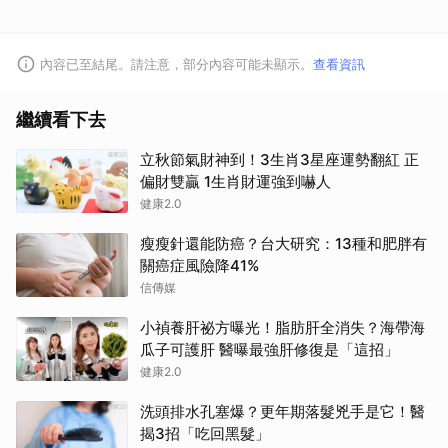
內容已至結尾。請注意，部分內容可能未顯示。
查看資訊
繼續看下去
立秋節氣財神到！3生肖3星座運勢翻紅 正
偏財雙贏 1生肖財運強到嚇人
健康2.0
瘦瘦針還能防癌？台大研究：13種和肥胖有
關癌症風險降41%
信傳媒
小禎養肝祕方曝光！脂肪肝全消失？海帶海
瓜子可護肝 醫曝最強肝修復是「這招」
健康2.0
洗頭排水孔塞爆？更年期落髮兇手是它！醫
揭3招「吃回黑髮」