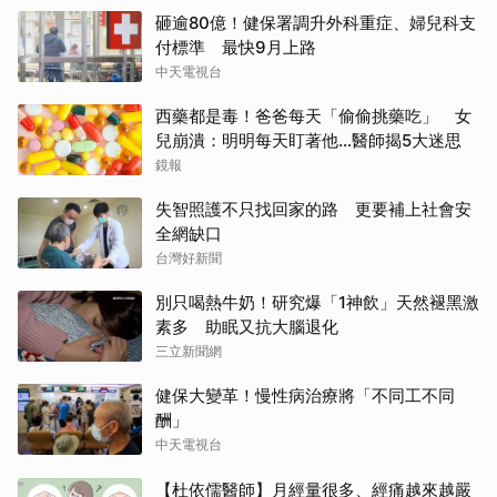
砸逾80億！健保署調升外科重症、婦兒科支
付標準 最快9月上路
中天電視台
西藥都是毒！爸爸每天「偷偷挑藥吃」 女
兒崩潰：明明每天盯著他…醫師揭5大迷思
鏡報
失智照護不只找回家的路 更要補上社會安
全網缺口
台灣好新聞
別只喝熱牛奶！研究爆「1神飲」天然褪黑激
素多 助眠又抗大腦退化
三立新聞網
健保大變革！慢性病治療將「不同工不同
酬」
中天電視台
【杜依儒醫師】月經量很多、經痛越來越嚴