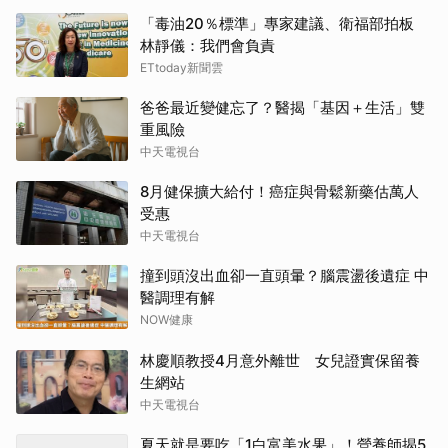
「毒油20％標準」專家建議、衛福部拍板
林靜儀：我們會負責
ETtoday新聞雲
爸爸最近變健忘了？醫揭「基因＋生活」雙
重風險
中天電視台
8月健保擴大給付！癌症與骨鬆新藥估萬人
受惠
中天電視台
撞到頭沒出血卻一直頭暈？腦震盪後遺症 中
醫調理有解
NOW健康
林慶順教授4月意外離世 女兒證實保留養
生網站
中天電視台
夏天就是要吃「1白富美水果」！營養師揭5