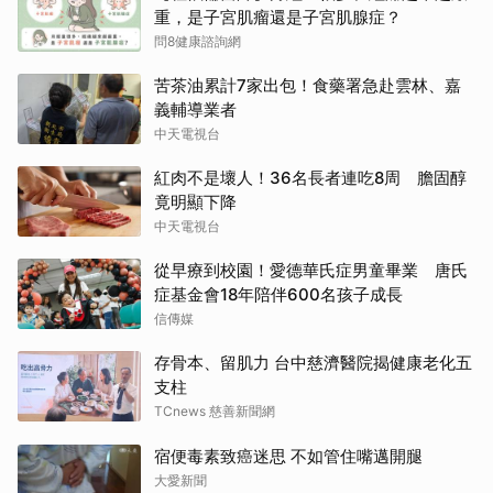
重，是子宮肌瘤還是子宮肌腺症？
問8健康諮詢網
苦茶油累計7家出包！食藥署急赴雲林、嘉
義輔導業者
中天電視台
紅肉不是壞人！36名長者連吃8周 膽固醇
竟明顯下降
中天電視台
從早療到校園！愛德華氏症男童畢業 唐氏
症基金會18年陪伴600名孩子成長
信傳媒
存骨本、留肌力 台中慈濟醫院揭健康老化五
支柱
TCnews 慈善新聞網
宿便毒素致癌迷思 不如管住嘴邁開腿
大愛新聞