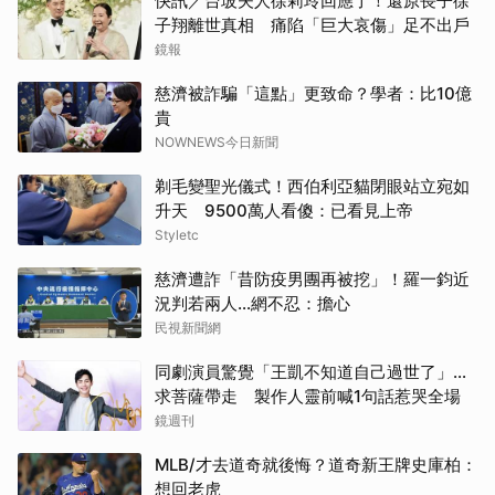
快訊／台玻夫人徐莉玲回應了！還原長子徐
子翔離世真相 痛陷「巨大哀傷」足不出戶
鏡報
慈濟被詐騙「這點」更致命？學者：比10億
貴
NOWNEWS今日新聞
剃毛變聖光儀式！西伯利亞貓閉眼站立宛如
升天 9500萬人看傻：已看見上帝
Styletc
慈濟遭詐「昔防疫男團再被挖」！羅一鈞近
況判若兩人…網不忍：擔心
民視新聞網
同劇演員驚覺「王凱不知道自己過世了」...
求菩薩帶走 製作人靈前喊1句話惹哭全場
鏡週刊
MLB/才去道奇就後悔？道奇新王牌史庫柏：
想回老虎