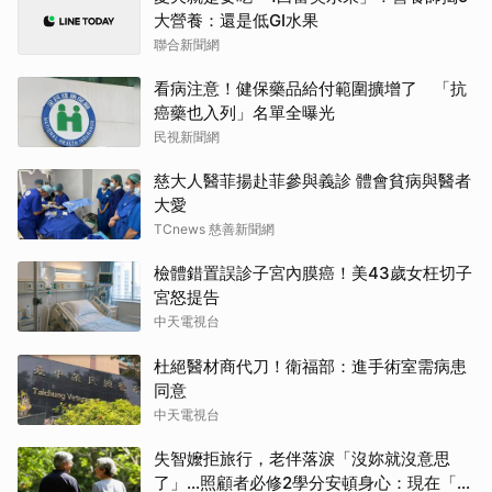
大營養：還是低GI水果
聯合新聞網
看病注意！健保藥品給付範圍擴增了 「抗
癌藥也入列」名單全曝光
民視新聞網
慈大人醫菲揚赴菲參與義診 體會貧病與醫者
大愛
TCnews 慈善新聞網
檢體錯置誤診子宮內膜癌！美43歲女枉切子
宮怒提告
中天電視台
杜絕醫材商代刀！衛福部：進手術室需病患
同意
中天電視台
失智嬤拒旅行，老伴落淚「沒妳就沒意思
了」…照顧者必修2學分安頓身心：現在「這