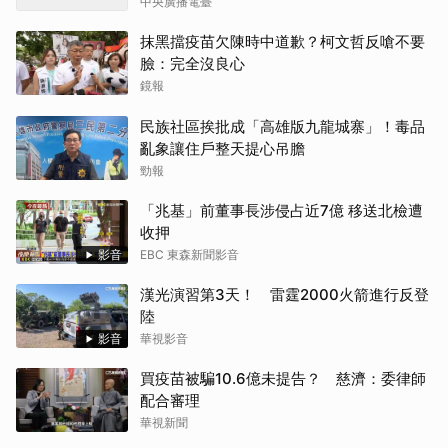
中央廣播電臺
抹黑擋疫苗欠陳時中道歉？柯文哲反嗆不要
臉：完全沒良心
鏡報
民族社區挨批成「高雄版九龍城寨」！毒品
亂象讓住戶整天提心吊膽
勁報
「兆基」前董事長涉侵占近7億 移送北檢遭
收押
影音
EBC 東森新聞影音
漢光演習第3天！ 雷霆2000火箭進行反登
陸
影音
華視影音
買疫苗被騙10.6億未提告？ 慈濟：委律師
配合審理
華視新聞