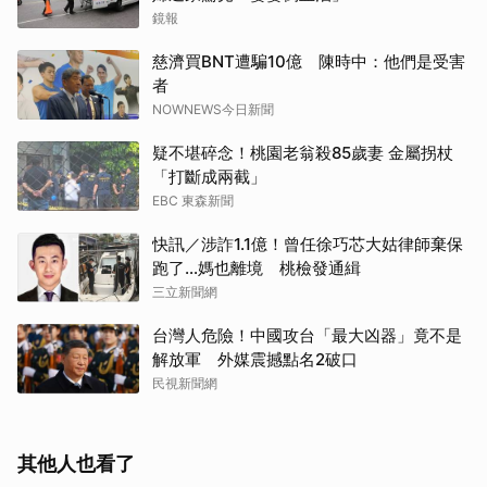
鏡報
慈濟買BNT遭騙10億 陳時中：他們是受害
者
NOWNEWS今日新聞
疑不堪碎念！桃園老翁殺85歲妻 金屬拐杖
「打斷成兩截」
EBC 東森新聞
快訊／涉詐1.1億！曾任徐巧芯大姑律師棄保
跑了…媽也離境 桃檢發通緝
三立新聞網
台灣人危險！中國攻台「最大凶器」竟不是
解放軍 外媒震撼點名2破口
民視新聞網
其他人也看了