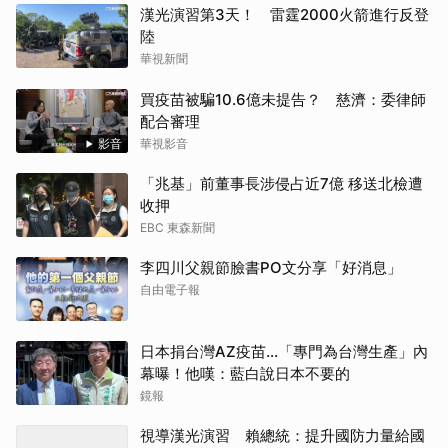
漢光演習第3天！ 雷霆2000火箭進行反登
陸
華視新聞
買疫苗被騙10.6億未提告？ 慈濟：委律師
配合審理
影音
華視影音
「兆基」前董事長涉侵占近7億 移送北檢遭
收押
EBC 東森新聞
李四川父親節臉書PO文分享「好消息」
自由電子報
日本捐台灣AZ疫苗…「專門為台灣生產」內
幕曝！他嘆：藍白說日本不要的
鏡報
視導漢光演習 賴總統：提升國防力量給國