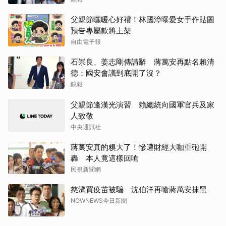
父親節曬暖心好禮！林國漳曝愛女手作貼圖
預告專屬款將上架
自由電子報
石崇良、姜志剛傳請辭 蔣萬安再點名賴清
德：國安會議到底開了沒？
鏡報
父親節逢漢光演習 賴總統向國軍官兵及家
人致敬
中央通訊社
蔣萬安真的糗大了！慘遭財經大咖重砲開
轟 本人竟這樣回嗆
民視新聞網
慈濟買疫苗被騙 沈伯洋再嗆蔣萬安抹黑
NOWNEWS今日新聞