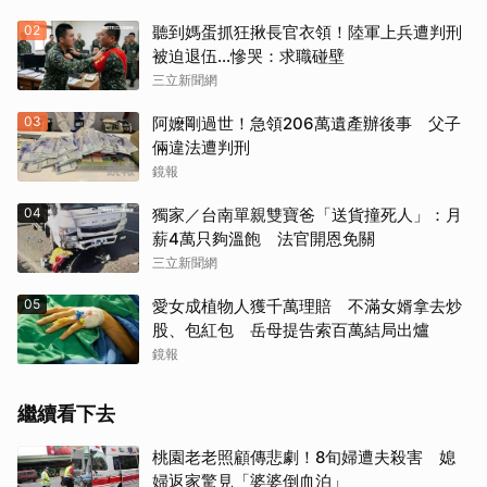
02
聽到媽蛋抓狂揪長官衣領！陸軍上兵遭判刑
被迫退伍…慘哭：求職碰壁
三立新聞網
03
阿嬤剛過世！急領206萬遺產辦後事 父子
倆違法遭判刑
鏡報
04
獨家／台南單親雙寶爸「送貨撞死人」：月
薪4萬只夠溫飽 法官開恩免關
三立新聞網
05
愛女成植物人獲千萬理賠 不滿女婿拿去炒
股、包紅包 岳母提告索百萬結局出爐
鏡報
繼續看下去
桃園老老照顧傳悲劇！8旬婦遭夫殺害 媳
婦返家驚見「婆婆倒血泊」