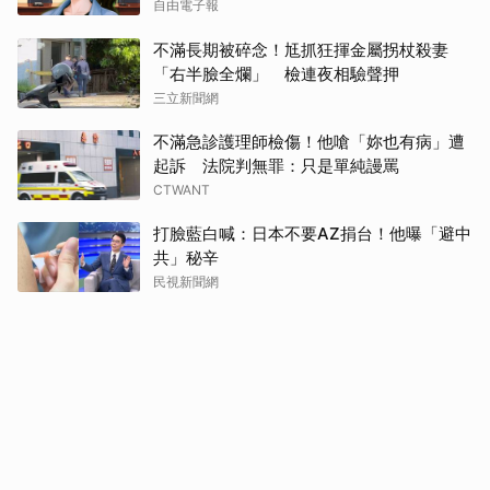
自由電子報
不滿長期被碎念！尪抓狂揮金屬拐杖殺妻
「右半臉全爛」 檢連夜相驗聲押
三立新聞網
不滿急診護理師檢傷！他嗆「妳也有病」遭
起訴 法院判無罪：只是單純謾罵
CTWANT
打臉藍白喊：日本不要AZ捐台！他曝「避中
共」秘辛
民視新聞網