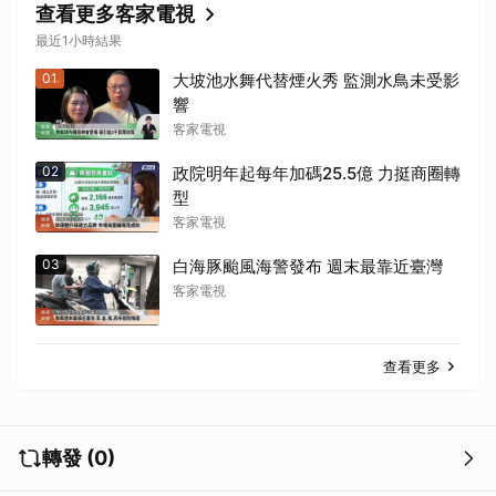
查看更多客家電視
最近1小時結果
01
大坡池水舞代替煙火秀 監測水鳥未受影
取消
響
客家電視
02
政院明年起每年加碼25.5億 力挺商圈轉
型
客家電視
03
白海豚颱風海警發布 週末最靠近臺灣
客家電視
查看更多
轉發 (0)