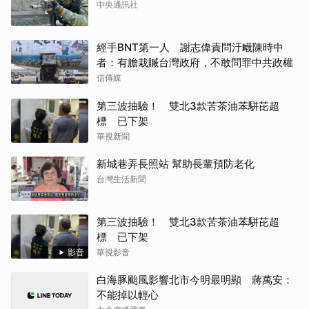
中央通訊社
經手BNT第一人 謝志偉責問汙衊陳時中
者：有膽栽贓台灣政府，不敢問罪中共政權
信傳媒
第三波抽驗！ 雙北3款苦茶油苯駢芘超
標 已下架
華視新聞
新城巷弄長照站 幫助長輩預防老化
台灣生活新聞
第三波抽驗！ 雙北3款苦茶油苯駢芘超
標 已下架
影音
華視影音
白海豚颱風影響北市今明最明顯 蔣萬安：
不能掉以輕心