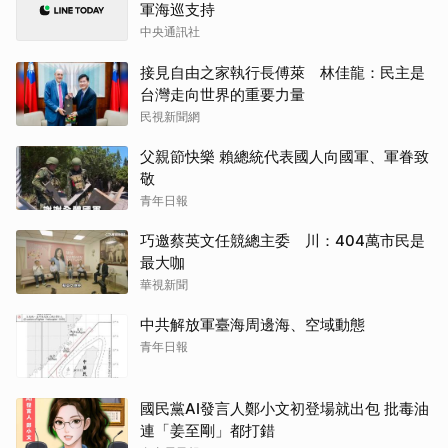
軍海巡支持
中央通訊社
接見自由之家執行長傅萊 林佳龍：民主是
台灣走向世界的重要力量
民視新聞網
父親節快樂 賴總統代表國人向國軍、軍眷致
敬
青年日報
巧邀蔡英文任競總主委 川：404萬市民是
最大咖
華視新聞
中共解放軍臺海周邊海、空域動態
青年日報
國民黨AI發言人鄭小文初登場就出包 批毒油
連「姜至剛」都打錯