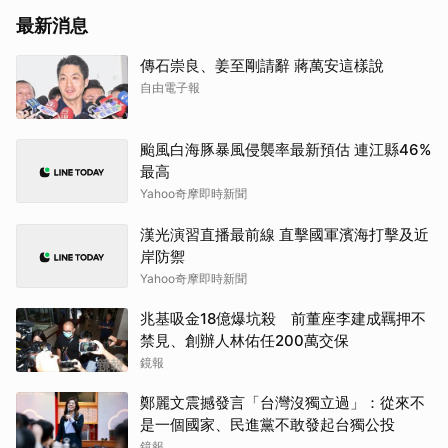
最新消息
傳石崇良、姜至剛請辭 蔣萬安這樣說
自由電子報
颱風白海豚暴風侵襲率最新預估 連江縣46%
最高
Yahoo奇摩即時新聞
漢光演習直播最前線 直擊國軍濱海打擊及近
岸防禦
Yahoo奇摩即時新聞
兆基吸金18億爆坑殺 前董座李建成羈押不
禁見、創辦人林佑任200萬交保
鏡報
鄭麗文震撼發言「台灣沒獨立過」：從來不
是一個國家、民進黨不敢發起台獨公投
鏡報