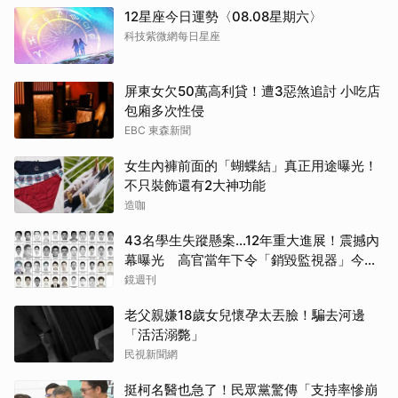
12星座今日運勢〈08.08星期六〉
科技紫微網每日星座
屏東女欠50萬高利貸！遭3惡煞追討 小吃店
包廂多次性侵
EBC 東森新聞
女生內褲前面的「蝴蝶結」真正用途曝光！
不只裝飾還有2大神功能
造咖
43名學生失蹤懸案...12年重大進展！震撼內
幕曝光 高官當年下令「銷毀監視器」今遭
逮
鏡週刊
老父親嫌18歲女兒懷孕太丟臉！騙去河邊
「活活溺斃」
民視新聞網
挺柯名醫也急了！民眾黨驚傳「支持率慘崩