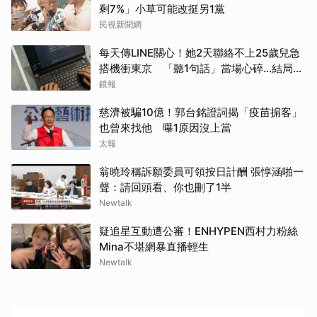
剩7%」小草可能改挺另1黨
民視新聞網
每天傳LINE關心！她2天聯絡不上25歲兒急
搭機衝東京 「聽1句話」當場心碎...結局看
哭網
鏡報
慈濟被騙10億！郭台銘證詞揭「疫苗掮客」
也曾來找他 曝1原因沒上當
太報
翁曉玲稱訴願委員可領按日計酬 張惇涵啪一
聲：請回頭看、你也刪了1半
Newtalk
疑追星互動遭公審！ENHYPEN西村力粉絲
Mina不堪網暴直播輕生
Newtalk