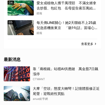
04
愛女成植物人獲千萬理賠 不滿女婿拿
去炒股、包紅包 岳母提告索百萬結局
出爐
鏡報
05
每天傳LINE關心！她2天聯絡不上25歲
兒急搭機衝東京 「聽1句話」當場心
碎...結局看哭網
鏡報
查看更多
最新消息
靠「兩根鐵」站穩AI供應鏈 萬金股7日飆
漲停
CTWANT
大摩「空頭」態度大轉彎！記憶體股修正近
尾聲：迎戰術性買點
anue鉅亨網