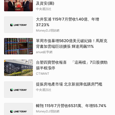
及資安(圖)
中央通訊社
大井泵浦 115年7月營收1.40億、年增
37.23%
MoneyDJ理財網
單周市值暴增5620億美元破紀錄！馬斯克
背書加雲端巨頭擴張 輝達周飆11%
anue鉅亨網
台塑四寶營收報喜 「這兩檔」7日股價勁
揚半根漲停
CTWANT
提振房地產市場 北京新規降低購房門檻
中央通訊社
幃翔 115年7月營收6531萬、年增55.74%
MoneyDJ理財網