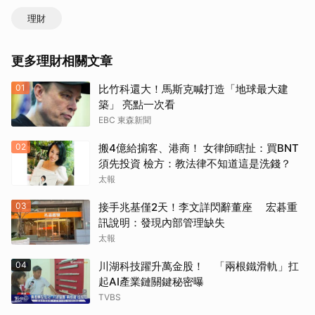
理財
更多理財相關文章
01
比竹科還大！馬斯克喊打造「地球最大建
築」 亮點一次看
EBC 東森新聞
02
搬4億給掮客、港商！ 女律師瞎扯：買BNT
須先投資 檢方：教法律不知道這是洗錢？
太報
03
接手兆基僅2天！李文詳閃辭董座 宏碁重
訊說明：發現內部管理缺失
太報
04
川湖科技躍升萬金股！ 「兩根鐵滑軌」扛
起AI產業鏈關鍵秘密曝
TVBS