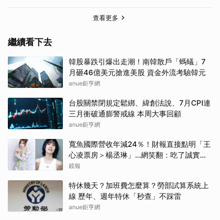
查看更多
繼續看下去
韓股暴跌引爆出走潮！南韓散戶「螞蟻」7
月砸46億美元搶進美股 資金外流考驗韓元
anue鉅亨網
台股關禁閉規定鬆綁、緯創法說、7月CPI連
三月衝破通膨警戒線 本周大事回顧
anue鉅亨網
寬魚國際營收年減24％！財報直接點明「王
心凌票房＞楊丞琳」…網笑翻：吃了誠實果
實？
鏡報
特休幾天？加班費怎麼算？勞部試算系統上
線 歷年、週年特休「秒查」不踩雷
anue鉅亨網