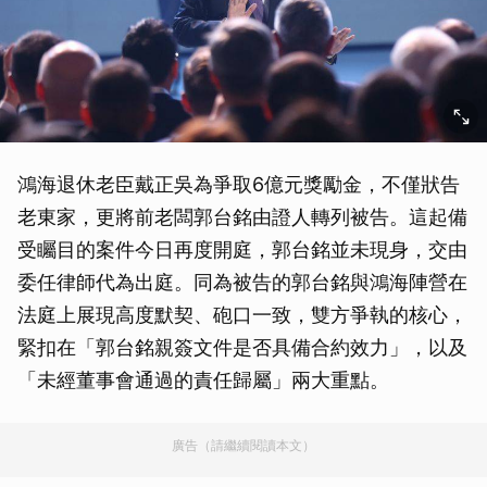
鴻海退休老臣戴正吳為爭取6億元獎勵金，不僅狀告
老東家，更將前老闆郭台銘由證人轉列被告。這起備
受矚目的案件今日再度開庭，郭台銘並未現身，交由
委任律師代為出庭。同為被告的郭台銘與鴻海陣營在
法庭上展現高度默契、砲口一致，雙方爭執的核心，
緊扣在「郭台銘親簽文件是否具備合約效力」，以及
「未經董事會通過的責任歸屬」兩大重點。
廣告（請繼續閱讀本文）