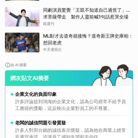
同劇演員驚覺「王凱不知道自己過世了」...
求菩薩帶走 製作人靈前喊1句話惹哭全場
鏡週刊
MLB/才去道奇就後悔？道奇新王牌史庫柏：
想回老虎
中天電視台
由 AI 摘要
網友貼文AI摘要
企業文化的負面印象
許多評論提到鴻海的企業文化，認為公司經常不給予員
工應得的獎勵，這反映出企業對員工的不尊重。
老闆的誠信問題引發質疑
許多人對郭台銘的誠信表示懷疑，認為他在商業上經常
不遵守承諾，這讓員工感到失望和不信任。