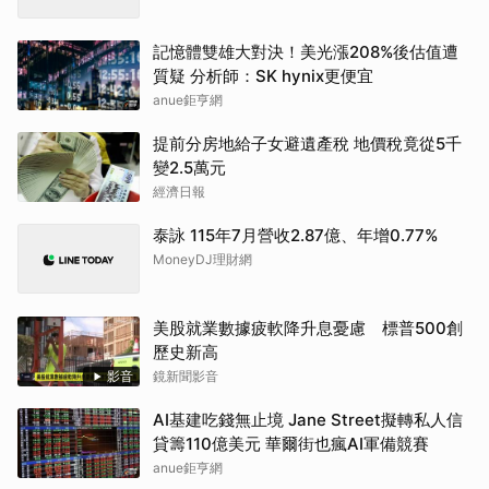
記憶體雙雄大對決！美光漲208%後估值遭
質疑 分析師：SK hynix更便宜
anue鉅亨網
提前分房地給子女避遺產稅 地價稅竟從5千
變2.5萬元
經濟日報
泰詠 115年7月營收2.87億、年增0.77%
MoneyDJ理財網
美股就業數據疲軟降升息憂慮 標普500創
歷史新高
影音
鏡新聞影音
AI基建吃錢無止境 Jane Street擬轉私人信
貸籌110億美元 華爾街也瘋AI軍備競賽
anue鉅亨網