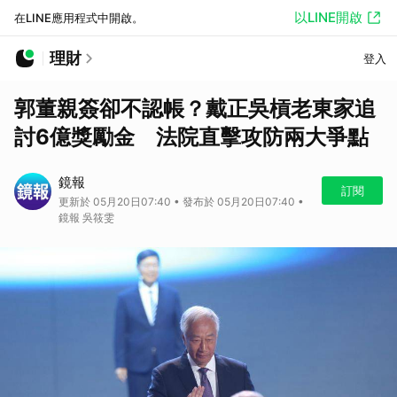
以LINE開啟
在LINE應用程式中開啟。
理財
登入
郭董親簽卻不認帳？戴正吳槓老東家追
討6億獎勵金 法院直擊攻防兩大爭點
鏡報
訂閱
更新於 05月20日07:40 • 發布於 05月20日07:40 •
鏡報 吳筱雯