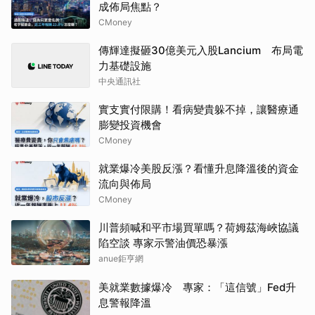
成佈局焦點？
CMoney
傳輝達擬砸30億美元入股Lancium 布局電
力基礎設施
中央通訊社
實支實付限購！看病變貴躲不掉，讓醫療通
膨變投資機會
CMoney
就業爆冷美股反漲？看懂升息降溫後的資金
流向與佈局
CMoney
川普頻喊和平市場買單嗎？荷姆茲海峽協議
陷空談 專家示警油價恐暴漲
anue鉅亨網
美就業數據爆冷 專家：「這信號」Fed升
息警報降溫