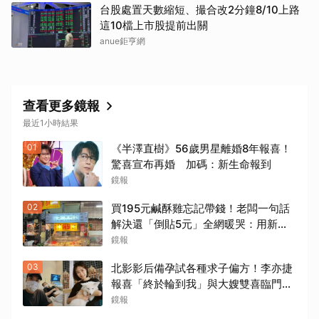
台股處置天數縮短、撮合改2分鐘8/10上路
這10檔上市股提前出關
anue鉅亨網
查看更多鏡報
最近1小時結果
01
《半澤直樹》56歲男星離婚8年報喜！
驚喜宣布再婚 加碼：新生命報到
鏡報
02
買195元鹹酥雞忘記帶錢！老闆一句話
解決還「倒貼5元」全網暖哭：用新台
幣支持
鏡報
03
北影影后備孕試各種求子偏方！李亦捷
報喜「終於輪到我」與大嫂雙喜臨門
父親節喊話亡父：他一定在笑
鏡報