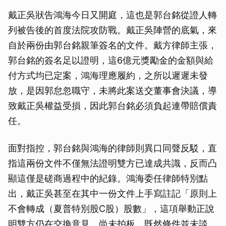
戴正吳狀告鴻海今日又開庭，這也是郭台銘從證人轉
列被告後的首度法院攻防戰。戴正吳陣營的底氣，來
自於兩份由郭台銘親筆簽名的文件。戴方律師主張，
郭台銘的簽名足以證明，這6億元獎勵金的金額與給
付方式均已定案，鴻海理應履約，之所以遲遲未發
放，是因郭怠忽職守，未將此案送交董事會決議，導
致戴正吳權益受損，因此郭台銘必須負起連帶賠償責
任。
面對指控，郭台銘與鴻海的律師則異口同聲反駁，直
指這兩份文件不僅無法證明雙方已達成共識，反而凸
顯這僅是磋商過程中的紀錄。鴻海委任律師特別點
出，戴正吳甚至在其中一份文件上手寫註記「原則上
不會轉成（夏普特別股C股）股數」，這項舉動正說
明雙方仍在交換意見、尚未拍板，既然條件並未談