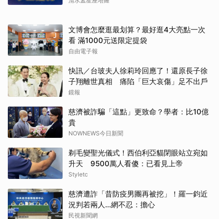
清水孟星座塔羅
文博會怎麼逛最划算？最好逛4大亮點一次
看 滿1000元送限定提袋
自由電子報
快訊／台玻夫人徐莉玲回應了！還原長子徐
子翔離世真相 痛陷「巨大哀傷」足不出戶
鏡報
慈濟被詐騙「這點」更致命？學者：比10億
貴
NOWNEWS今日新聞
剃毛變聖光儀式！西伯利亞貓閉眼站立宛如
升天 9500萬人看傻：已看見上帝
Styletc
慈濟遭詐「昔防疫男團再被挖」！羅一鈞近
況判若兩人…網不忍：擔心
民視新聞網