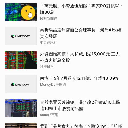
「萬元股」小資族也能碰？專家PO對帳單：
賺30萬
民視新聞網
吳昕陽當選無店面公會理事長 聚焦AI永續
資安發展
中央通訊社
外資圈最高價！大和喊川湖15,000元 三大
外資力挺萬金股
經濟日報
南港 115年7月營收12.11億、年增43.09%
MoneyDJ理財網
台股處置天數縮短、撮合改2分鐘8/10上路
這10檔上市股提前出關
anue鉅亨網
看到「晶片實力」後悔了？斷交19年「前邦