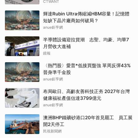
CTWANT
輝達Rubin Ultra傳縮減HBM容量！記憶體
短缺下晶片廠商如何破局？
anue鉅亨網
半導體設備迎拉貨潮 志聖、均豪、均華7
月營收大進補
鏡報
〈熱門股〉愛普*低接買盤強 單周反彈43%
晉身準千金股
anue鉅亨網
布局歐日、高齡友善科技正夯 2027年台灣
健康福祉產值估達3799億元
anue鉅亨網
澳洲BHP鐵礦砂港口20年首見罷工 員工展
開2天停工
民視新聞網