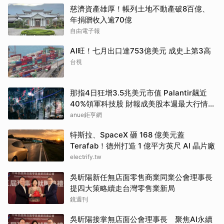
慈濟資產雄厚！帳列土地不動產破8百億、
年捐贈收入逾70億
自由電子報
AI旺！七月出口達753億美元 成史上第3高
台視
那指4日狂增3.5兆美元市值 Palantir飆近
40%領軍科技股 財報成美股本週最大行情推
手
anue鉅亨網
特斯拉、SpaceX 砸 168 億美元蓋
Terafab！德州打造 1 億平方英尺 AI 晶片廠
electrify.tw
吳昕陽新任無店面零售商業同業公會理事長
提四大策略續走台灣零售業新局
鏡週刊
吳昕陽接掌無店面公會理事長 聚焦AI永續