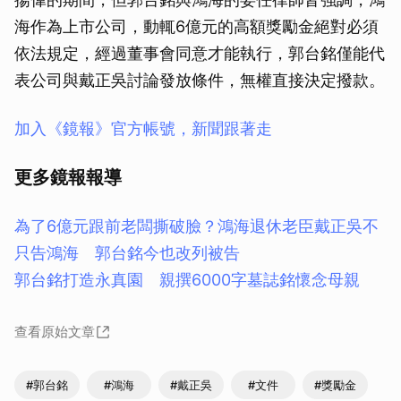
海作為上市公司，動輒6億元的高額獎勵金絕對必須
依法規定，經過董事會同意才能執行，郭台銘僅能代
表公司與戴正吳討論發放條件，無權直接決定撥款。
加入《鏡報》官方帳號，新聞跟著走
更多鏡報報導
為了6億元跟前老闆撕破臉？鴻海退休老臣戴正吳不
只告鴻海 郭台銘今也改列被告
郭台銘打造永真園 親撰6000字墓誌銘懷念母親
查看原始文章
#郭台銘
#鴻海
#戴正吳
#文件
#獎勵金