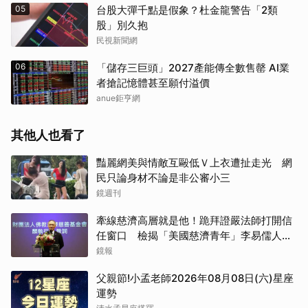
05
台股大彈千點是假象？杜金龍警告「2類
股」別久抱
民視新聞網
06
「儲存三巨頭」2027產能傳全數售罄 AI業
者搶記憶體甚至願付溢價
anue鉅亨網
其他人也看了
豔麗網美與情敵互毆低Ｖ上衣遭扯走光 網
民只論身材不論是非公審小三
鏡週刊
牽線慈濟高層就是他！跪拜證嚴法師打開信
任窗口 檢揭「美國慈濟青年」李易儒人脈
網絡
鏡報
父親節!小孟老師2026年08月08日(六)星座
運勢