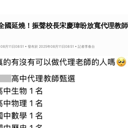
全國延燒！振聲校長宋慶瑋盼放寬代理教師
08月11日08:51 • 發布於 2025年08月11日08:51 • 記者李春台