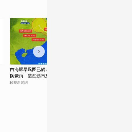
白海豚暴風圈已觸北部海面！中部以北嚴
中國藉口白海豚
防豪雨 這些縣市恐吹9級強風
舶」陸委會轟無
民視新聞網
Newtalk