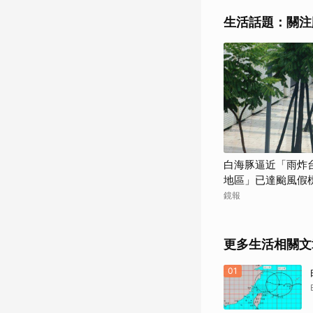
生活話題：關注
白海豚逼近「雨炸
地區」已達颱風假標
溫
鏡報
更多生活相關文
01