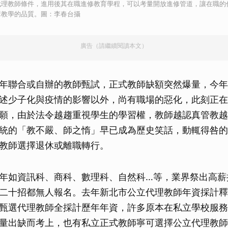
代理教師條件，進用後其在職進修教育學程，可以考量開放進修管道，讓在職的
障教學的品質。圖：李春台攝
廣告（請繼續閱讀本文）
年聯合或自辦的教師甄試，正式教師缺額突然爆量，今年
述少子化與疫情的影響以外，尚有職場的惡化，此刻正在
願，由於法令越趨重視學生的學習權，教師越認真管教越
統的「教不嚴、師之惰」早已成為歷史笑話，動輒得咎的
教師選擇退休或離職轉行。
年如資訊科、商科、數理科、自然科…等，業界祭出高薪
二十招都無人報名。去年新北市公立代理教師年資採計釋
甄選代理教師全採計歷年年資，許多原本在私立學校服務
量出缺而考上，也有私立正式教師寧可選擇公立代理教師