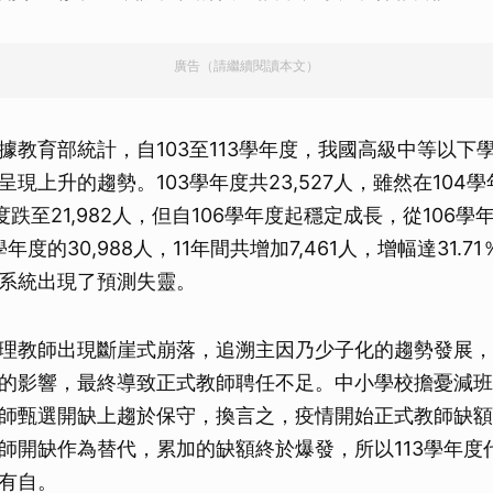
廣告（請繼續閱讀本文）
據教育部統計，自103至113學年度，我國高級中等以下
現上升的趨勢。103學年度共23,527人，雖然在104
度跌至21,982人，但自106學年度起穩定成長，從106學年度
年度的30,988人，11年間共增加7,461人，增幅達31.
系統出現了預測失靈。
理教師出現斷崖式崩落，追溯主因乃少子化的趨勢發展，再
的影響，最終導致正式教師聘任不足。中小學校擔憂減班
師甄選開缺上趨於保守，換言之，疫情開始正式教師缺額
師開缺作為替代，累加的缺額終於爆發，所以113學年度
有自。