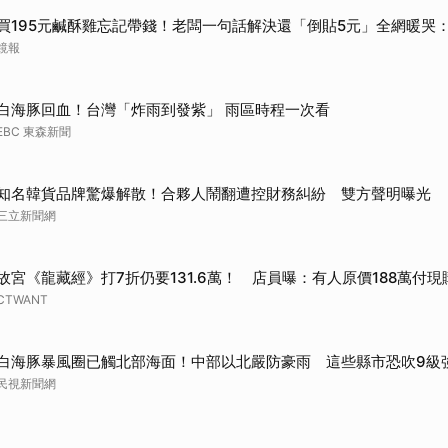
買195元鹹酥雞忘記帶錢！老闆一句話解決還「倒貼5元」全網暖哭
鏡報
白海豚回血！台灣「炸雨到發紫」 雨區時程一次看
EBC 東森新聞
知名韓貨品牌驚爆解散！合夥人鬧翻遭控財務糾紛 雙方聲明曝光
三立新聞網
故宮《龍藏經》打7折仍要131.6萬！ 店員曝：有人原價188萬付現
CTWANT
白海豚暴風圈已觸北部海面！中部以北嚴防豪雨 這些縣市恐吹9級
民視新聞網