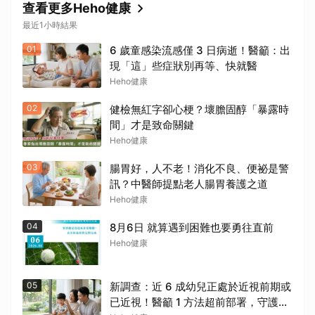
查看更多Heho健康
最近1小時結果
01
6 歲童感染流感僅 3 日病逝！醫籲：出
現「這」些症狀別再等、快就醫
Heho健康
02
健檢無紅字卻心梗？壞膽固醇「暴露時
間」才是致命關鍵
Heho健康
03
腸胃好，人不老！消化不良、便祕是警
訊？中醫師提點老人腸胃養護之道
Heho健康
04
8月6日 就算遇到困難也要勇往直前
Heho健康
05
新調查：近 6 成幼兒正處於近視前期或
已近視！醫籲 1 方法超前部署，守護孩