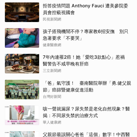
拒答疫情問題 Anthony Fauci 遭美參院委
員會控藐視國會
民視新聞網
孩子搭飛機鬧不停？專家教6招安撫 別只
急著要求「不要哭」
健康醫療網
7年內連罹2癌！她「愛吃3款點心」惹禍
醫警告不戒早晚有肝癌
三立新聞網
「爸」氣守護！ 臺南醫院舉辦「勇.健父親
節」癌篩暨健康促進活動
台灣好新聞
咳一聲就漏尿？尿失禁是老化自然現象？醫
揭：不同尿失禁的治療方式
華人健康網
父親節最該關心爸爸「這個」數字！中西醫