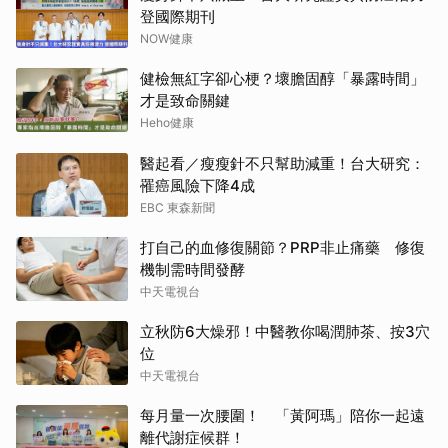
登國際期刊
NOW健康
健檢無紅字卻心梗？壞膽固醇「暴露時間」
才是致命關鍵
Heho健康
醫起看／瘦瘦針不只幫助減重！台大研究：
罹癌風險下降4成
EBC 東森新聞
打自己的血修復關節？PRP非止痛藥 修復
機制需時間發酵
中天電視台
立秋防6大燥邪！中醫教你喝潤肺茶、按3穴
位
中天電視台
每月量一次腰圍！ 「黃阿瑪」陪你一起遠
離代謝症候群！