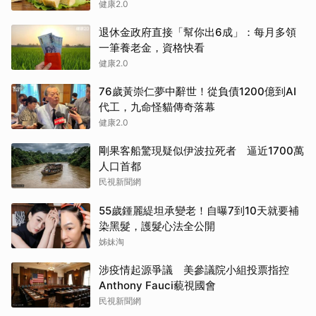
健康2.0
退休金政府直接「幫你出6成」：每月多領
一筆養老金，資格快看
健康2.0
76歲黃崇仁夢中辭世！從負債1200億到AI
代工，九命怪貓傳奇落幕
健康2.0
剛果客船驚現疑似伊波拉死者 逼近1700萬
人口首都
民視新聞網
55歲鍾麗緹坦承變老！自曝7到10天就要補
染黑髮，護髮心法全公開
姊妹淘
涉疫情起源爭議 美參議院小組投票指控
Anthony Fauci藐視國會
民視新聞網