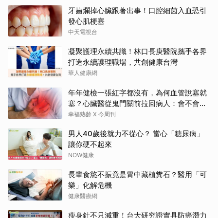
牙齒爛掉心臟跟著出事！口腔細菌入血恐引
發心肌梗塞
中天電視台
凝聚護理永續共識！林口長庚醫院攜手各界
打造永續護理職場，共創健康台灣
華人健康網
年年健檢一張紅字都沒有，為何血管說塞就
塞？心臟醫從鬼門關前拉回病人：會不會心
梗要看對數字
幸福熟齡 X 今周刊
男人40歲後就力不從心？ 當心「糖尿病」
讓你硬不起來
NOW健康
長輩食慾不振竟是胃中藏植糞石？醫用「可
樂」化解危機
健康醫療網
瘦身針不只減重！台大研究證實具防癌潛力