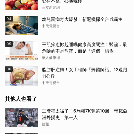
心律不整、心臟驟停
三立新聞網
04
幼兒園病毒大爆發！新冠橫掃全台成霸主
中天電視台
05
王凱猝逝掀起睡眠健康高度關注！醫籲：最
危險的不是熬夜，而是「這個」錯覺
華人健康網
06
脂肪肝逆轉！女工程師「聽醫師話」12週甩
11公斤
中天電視台
其他人也看了
王彥程太猛了！6局飆7K奪第10勝 韓職亞
洲外援史上第一人
鏡報