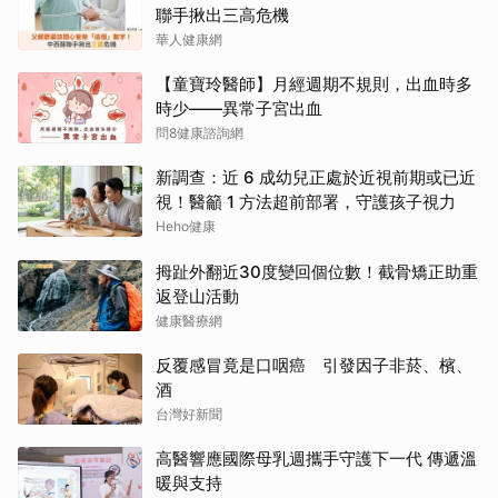
聯手揪出三高危機
華人健康網
【童寶玲醫師】月經週期不規則，出血時多
時少——異常子宮出血
問8健康諮詢網
新調查：近 6 成幼兒正處於近視前期或已近
視！醫籲 1 方法超前部署，守護孩子視力
Heho健康
拇趾外翻近30度變回個位數！截骨矯正助重
返登山活動
健康醫療網
反覆感冒竟是口咽癌 引發因子非菸、檳、
酒
台灣好新聞
高醫響應國際母乳週攜手守護下一代 傳遞溫
暖與支持