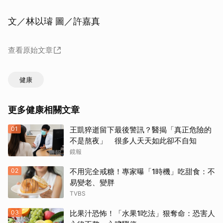
文／林以璿 圖／許嘉真
查看原始文章
健康
更多健康相關文章
01
王凱猝逝留下最後警訊？醫揭「真正危險的
不是熬夜」 很多人天天如此卻不自知
鏡報
02
不用完全戒糖！專家曝「1時機」吃甜食：不
易變老、變胖
TVBS
03
比果汁恐怖！「水果1吃法」狠奪命：恐害人