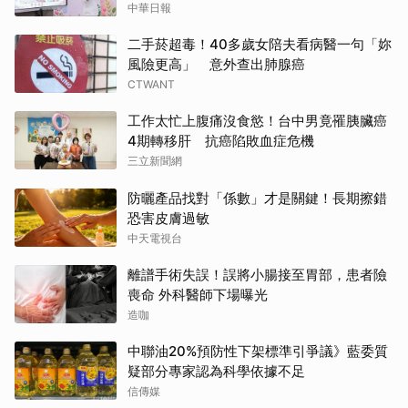
中華日報
二手菸超毒！40多歲女陪夫看病醫一句「妳
風險更高」 意外查出肺腺癌
CTWANT
工作太忙上腹痛沒食慾！台中男竟罹胰臟癌
4期轉移肝 抗癌陷敗血症危機
三立新聞網
防曬產品找對「係數」才是關鍵！長期擦錯
恐害皮膚過敏
中天電視台
離譜手術失誤！誤將小腸接至胃部，患者險
喪命 外科醫師下場曝光
造咖
中聯油20%預防性下架標準引爭議》藍委質
疑部分專家認為科學依據不足
信傳媒