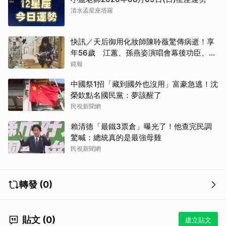
清水孟星座塔羅
快訊／天后御用化妝師陳聆薇驚傳病逝！享
年56歲 江蕙、孫燕姿演唱會幕後功臣、蔡
健雅崩潰難接受
鏡報
中國祭1招「藏到國外也沒用」富豪急逃！沈
榮欽點名國民黨：夢該醒了
民視新聞網
賴清德「最鐵3票倉」曝光了！他查完民調
驚喊：總統真的是最強母雞
民視新聞網
轉發 (0)
貼文 (0)
建立貼文