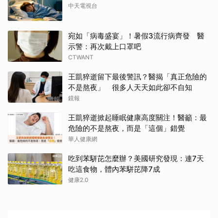
中天電視台
宛如「病毒盛宴」！暑假3流行病齊發 醫
示警：再次戴上口罩吧
CTWANT
王凱猝逝留下最後警訊？醫揭「真正危險的
不是熬夜」 很多人天天如此卻不自知
鏡報
王凱猝逝掀起睡眠健康高度關注！醫籲：最
危險的不是熬夜，而是「這個」錯覺
華人健康網
吃到苯駢芘怎麼辦？美國研究發現：連7天
吃這食物，體內苯駢芘降7成
健康2.0