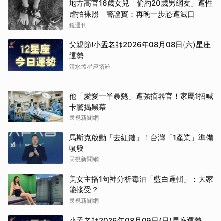
地方高官16歲女兒「偷約20歲男網友」遭性
虐拍裸照 警證實：再晚一步恐遭滅口
鏡週刊
父親節!小孟老師2026年08月08日(六)星座
運勢
清水孟星座塔羅
他「愛愛一半暴斃」遭強摘器官！家屬1招喊
卡驚揭黑幕
民視新聞網
馬斯克啟動「去紅鏈」！台灣「1產業」準備
噴發
民視新聞網
美女主播1句神分析毒油「藍白邏輯」：大家
能接受？
民視新聞網
小孟老師2026年08月09日(日)星座運勢