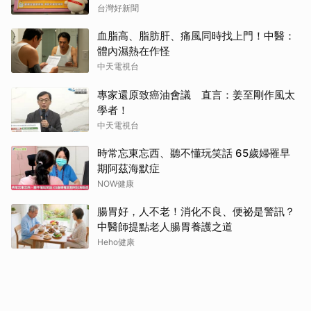
台灣好新聞
血脂高、脂肪肝、痛風同時找上門！中醫：
體內濕熱在作怪
中天電視台
專家還原致癌油會議 直言：姜至剛作風太
學者！
中天電視台
時常忘東忘西、聽不懂玩笑話 65歲婦罹早
期阿茲海默症
NOW健康
腸胃好，人不老！消化不良、便祕是警訊？
中醫師提點老人腸胃養護之道
Heho健康