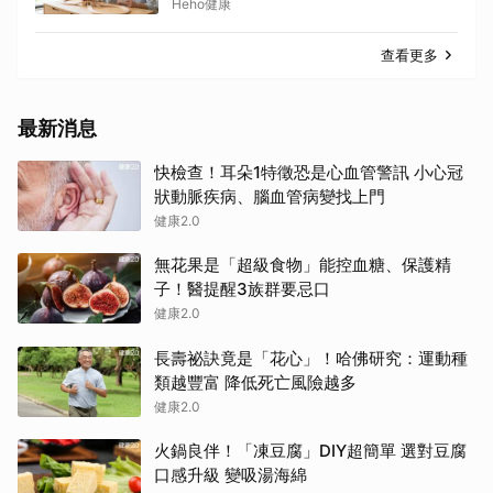
子視力
Heho健康
查看更多
最新消息
快檢查！耳朵1特徵恐是心血管警訊 小心冠
狀動脈疾病、腦血管病變找上門
健康2.0
無花果是「超級食物」能控血糖、保護精
子！醫提醒3族群要忌口
健康2.0
長壽祕訣竟是「花心」！哈佛研究：運動種
類越豐富 降低死亡風險越多
健康2.0
火鍋良伴！「凍豆腐」DIY超簡單 選對豆腐
口感升級 變吸湯海綿