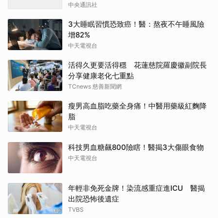
中央通訊社
3大睡眠習慣恐致癌！醫：熬夜不午睡風險
增82%
中天電視台
活得久更要活得穩 花蓮慈院羅慶徽副院長
分享健康老化七重點
TCnews 慈善新聞網
瘦男高血脂吃藥全身痛！中醫用藥級紅麴降
脂
中天電視台
科技男血糖飆800險瞎！醫揭3大傷眼食物
中天電視台
年輕非免死金牌！染流感重症進ICU 醫揭
出院恐怖後遺症
TVBS