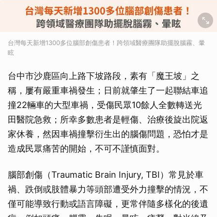
台灣每天新增1300多位腦部創傷患者！跨領域醫療團隊助擺脫腦霧、暈
眩
台中市沙鹿區向上路下坡路段，素有「魔王坡」之
稱，屢有嚴重車禍發生；日前就肇生了一起聯結車追
撞22輛車的大型車禍，受傷民眾10餘人全數轉送光
田醫院急救；所幸多數患者是輕傷、治療後旋出院返
家休養，然因車禍撞擊衍生出的腦傷問題，恐怕才是
造成民眾痛苦的開始，不可不謹慎面對。
腦部創傷（Traumatic Brain Injury, TBI）常見於車
禍、跌倒或肢體暴力等頭部遭受外力撞擊的情況，不
僅可能導致行動或語言障礙，更常伴隨多樣化的後遺