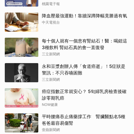
桃園電子報
降血壓最強運動！靠牆深蹲降幅竟勝過有氧
中天電視台
每十個人就有一個患有腎結石！醫：喝錯這
3種飲料 腎結石真的會一直復發
三立新聞網
永和豆漿創辦人傳「食道癌逝」！5症狀是
警訊：不只吞嚥困難
三立新聞網
癌症指數正常就安心？ 5旬婦乳房檢查後確
診零期乳癌
NOW健康
平時腰痛吞止痛藥撐工作 腎臟醫點名5種
爸爸最容易傷腎
壹蘋新聞網