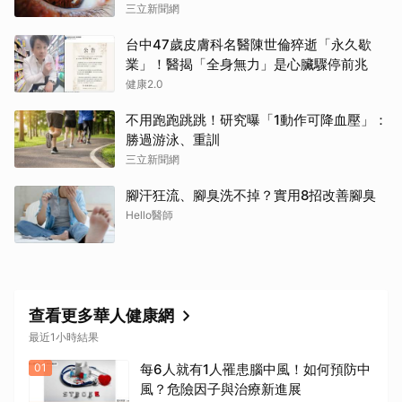
三立新聞網
台中47歲皮膚科名醫陳世倫猝逝「永久歇
業」！醫揭「全身無力」是心臟驟停前兆
健康2.0
不用跑跑跳跳！研究曝「1動作可降血壓」：
勝過游泳、重訓
三立新聞網
腳汗狂流、腳臭洗不掉？實用8招改善腳臭
Hello醫師
查看更多華人健康網
最近1小時結果
01
每6人就有1人罹患腦中風！如何預防中
風？危險因子與治療新進展