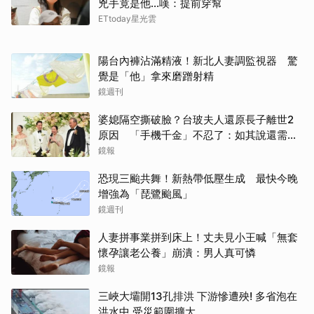
兇手竟是他...嘆：提前穿幫
ETtoday星光雲
陽台內褲沾滿精液！新北人妻調監視器 驚
覺是「他」拿來磨蹭射精
鏡週刊
婆媳隔空撕破臉？台玻夫人還原長子離世2
原因 「手機千金」不忍了：如其說還需要
離開嗎？
鏡報
恐現三颱共舞！新熱帶低壓生成 最快今晚
增強為「琵鷺颱風」
鏡週刊
人妻拼事業拼到床上！丈夫見小王喊「無套
懷孕讓老公養」崩潰：男人真可憐
鏡報
三峽大壩開13孔排洪 下游慘遭殃! 多省泡在
洪水中 受災範圍擴大