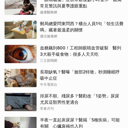
常見警訊與夏季護眼重點
健康醫療網
郵局總愛問東問西？櫃台人員1句「領生活費
嗎」藏著最溫柔的關懷
優活健康網
血糖飆到800！工程師眼睛血管破裂 醫列
3大殺手級食物：很多人天天吃
三立新聞網
長期缺氧？醫曝「臉部2特徵」秒測睡眠呼
吸中止症
中天電視台
排尿不順、殘尿多？醫勸改「1姿勢」尿尿
尤其這類男性更適合
常春月刊
半夜一直起床尿尿？醫揭「5種疾病」可能
有關 心臟衰竭也入列