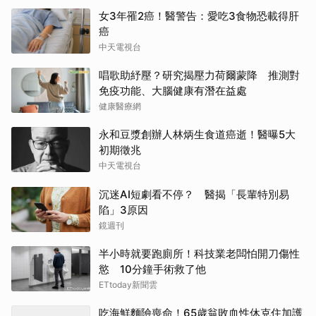
女3年罹2癌！醫警告：愛吃3食物恐載得肝
癌
中天電視台
唱歌助紓壓？研究揭壓力荷爾蒙降 推測對
免疫功能、大腦健康有潛在益處
健康醫療網
永和豆漿創辦人林炳生食道癌逝！醫曝5大
初期徵兆
中天電視台
沉迷AI短劇看不停？ 醫揭「長輩特別易
陷」3原因
鏡週刊
半小時就要跑廁所！科技業老闆怕開刀傷性
慾 10分鐘手術救了他
ETtoday新聞雲
吃海鮮麵險喪命！65歲翁敗血性休克住加護