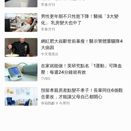
常春月刊
男性更年期不只性慾下降！醫揭「3大變
化」 乳房變大也中了
常春月刊
網紅肥大叔辭世前暴瘦！醫示警體重驟降4
大病因
中天電視台
在家就能做！英研究點名「1運動」可降血
壓：每週24分鐘就有效
TVBS
預留孝親房差點變不孝子！長輩同住6個觀
念要改，才能讓父母自己都開心
幸福熟齡 X 今周刊