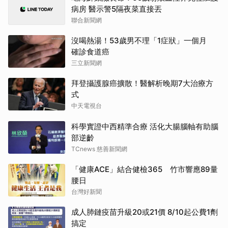
病房 醫示警5隔夜菜直接丟
聯合新聞網
沒喝熱湯！53歲男不理「1症狀」一個月
確診食道癌
三立新聞網
拜登攝護腺癌擴散！醫解析晚期7大治療方
式
中天電視台
科學實證中西精準合療 活化大腸腦軸有助腦
部逆齡
TCnews 慈善新聞網
「健康ACE」結合健檢365 竹市響應89量
腰日
台灣好新聞
成人肺鏈疫苗升級20或21價 8/10起公費1劑
搞定