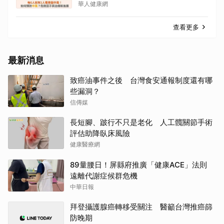
華人健康網
查看更多
最新消息
致癌油事件之後 台灣食安通報制度還有哪
些漏洞？
信傳媒
長短腳、跛行不只是老化 人工髖關節手術
評估助降臥床風險
健康醫療網
89量腰日！屏縣府推廣「健康ACE」法則
遠離代謝症候群危機
中華日報
拜登攝護腺癌轉移受關注 醫籲台灣推癌篩
防晚期