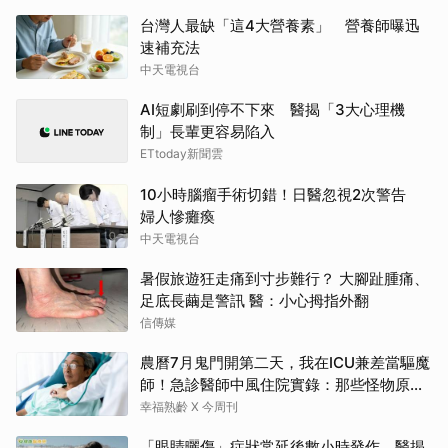
台灣人最缺「這4大營養素」 營養師曝迅
速補充法
中天電視台
AI短劇刷到停不下來 醫揭「3大心理機
制」長輩更容易陷入
ETtoday新聞雲
10小時腦瘤手術切錯！日醫忽視2次警告
婦人慘癱瘓
中天電視台
暑假旅遊狂走痛到寸步難行？ 大腳趾腫痛、
足底長繭是警訊 醫：小心拇指外翻
信傳媒
農曆7月鬼門開第二天，我在ICU兼差當驅魔
師！急診醫師中風住院實錄：那些怪物原來
叫譫妄
幸福熟齡 X 今周刊
「眼睛曬傷」症狀常延後數小時發作 醫揭