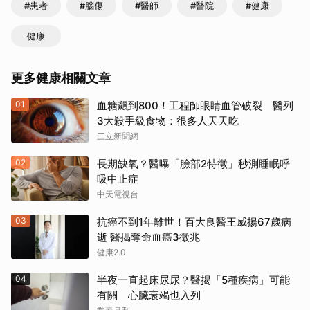
#患者
#腦傷
#醫師
#醫院
#健康
健康
更多健康相關文章
01
血糖飆到800！工程師眼睛血管破裂 醫列
3大殺手級食物：很多人天天吃
三立新聞網
02
長期缺氧？醫曝「臉部2特徵」秒測睡眠呼
吸中止症
中天電視台
03
抗癌不到1年離世！百大良醫王威揚67歲病
逝 醫揭奪命血癌3徵兆
健康2.0
04
半夜一直起床尿尿？醫揭「5種疾病」可能
有關 心臟衰竭也入列