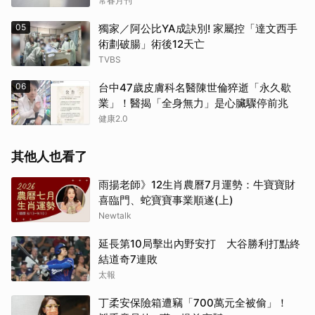
常春月刊
05
獨家／阿公比YA成訣別! 家屬控「達文西手
術劃破腸」術後12天亡
TVBS
06
台中47歲皮膚科名醫陳世倫猝逝「永久歇
業」！醫揭「全身無力」是心臟驟停前兆
健康2.0
其他人也看了
雨揚老師》12生肖農曆7月運勢：牛寶寶財
喜臨門、蛇寶寶事業順遂(上)
Newtalk
延長第10局擊出內野安打 大谷勝利打點終
結道奇7連敗
太報
丁柔安保險箱遭竊「700萬元全被偷」！