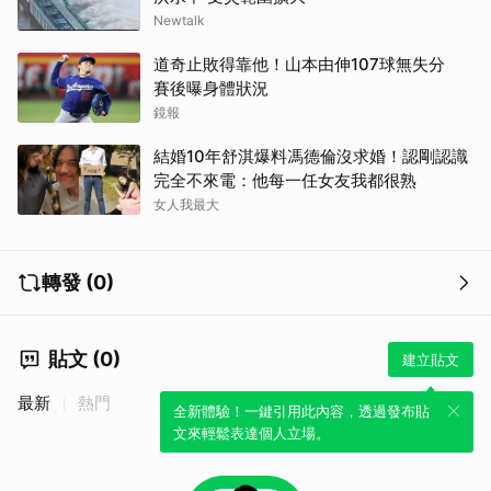
Newtalk
道奇止敗得靠他！山本由伸107球無失分
賽後曝身體狀況
鏡報
結婚10年舒淇爆料馮德倫沒求婚！認剛認識
完全不來電：他每一任女友我都很熟
女人我最大
轉發 (0)
貼文 (0)
建立貼文
最新
熱門
全新體驗！一鍵引用此內容，透過發布貼
文來輕鬆表達個人立場。