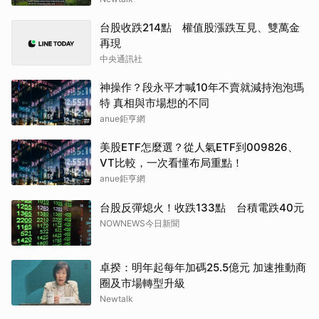
台股收跌214點 權值股漲跌互見、雙萬金
再現
中央通訊社
神操作？段永平才喊10年不賣就減持泡泡瑪
特 真相與市場想的不同
anue鉅亨網
美股ETF怎麼選？從人氣ETF到009826、
VT比較，一次看懂布局重點！
anue鉅亨網
台股反彈熄火！收跌133點 台積電跌40元
NOWNEWS今日新聞
卓揆：明年起每年加碼25.5億元 加速推動商
圈及市場轉型升級
Newtalk