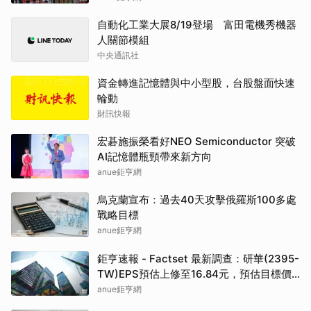
自動化工業大展8/19登場 富田電機秀機器
人關節模組
中央通訊社
資金轉進記憶體與中小型股，台股盤面快速
輪動
財訊快報
宏碁施振榮看好NEO Semiconductor 突破
AI記憶體瓶頸帶來新方向
anue鉅亨網
烏克蘭宣布：過去40天攻擊俄羅斯100多處
戰略目標
anue鉅亨網
鉅亨速報 - Factset 最新調查：研華(2395-
TW)EPS預估上修至16.84元，預估目標價
為550元
anue鉅亨網