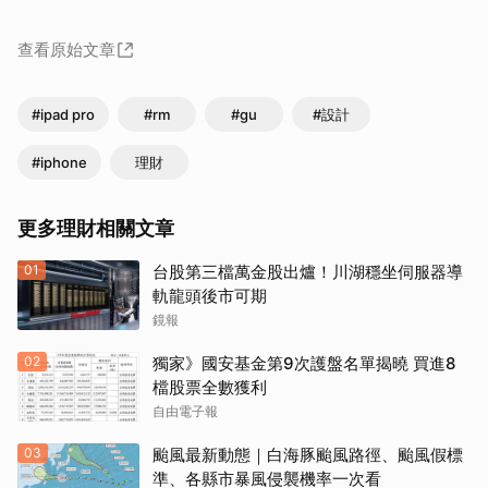
查看原始文章
#ipad pro
#rm
#gu
#設計
#iphone
理財
更多理財相關文章
01
台股第三檔萬金股出爐！川湖穩坐伺服器導
軌龍頭後市可期
鏡報
02
獨家》國安基金第9次護盤名單揭曉 買進8
檔股票全數獲利
自由電子報
03
颱風最新動態｜白海豚颱風路徑、颱風假標
準、各縣市暴風侵襲機率一次看