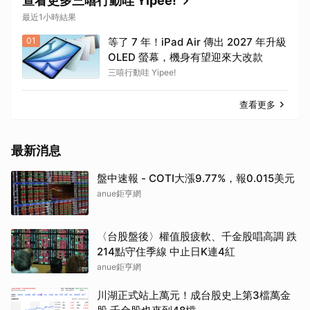
查看更多三嘻行動哇 Yipee!
最近1小時結果
01
等了 7 年！iPad Air 傳出 2027 年升級
OLED 螢幕，機身有望迎來大改款
三嘻行動哇 Yipee!
查看更多
最新消息
盤中速報 - COTI大漲9.77%，報0.015美元
anue鉅亨網
〈台股盤後〉權值股疲軟、千金股唱高調 跌
214點守住季線 中止日K連4紅
anue鉅亨網
川湖正式站上萬元！成台股史上第3檔萬金