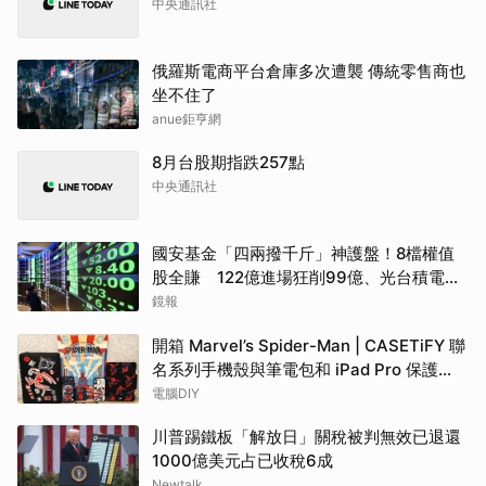
中央通訊社
俄羅斯電商平台倉庫多次遭襲 傳統零售商也
坐不住了
anue鉅亨網
8月台股期指跌257點
中央通訊社
國安基金「四兩撥千斤」神護盤！8檔權值
股全賺 122億進場狂削99億、光台積電就
賺77億
鏡報
開箱 Marvel’s Spider-Man | CASETiFY 聯
名系列手機殼與筆電包和 iPad Pro 保護
殼：多款樣式任蜘蛛人粉絲挑選更能完美呵
電腦DIY
護心愛產品
川普踢鐵板「解放日」關稅被判無效已退還
1000億美元占已收稅6成
Newtalk