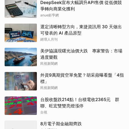
DeepSeek宣布大幅調升API售價 從低價競
爭轉向商業化獲利
anue鉅亨網
選定清晰轉型方向，東捷資訊用 30 天做出
可發表的 AI 產品原型
經理人月刊
美伊協議現曙光油價大跌 專家警告：市場
過度樂觀
民視新聞網
外資9萬期貨空單免驚？胡采蘋曝看盤「4指
標」
民視新聞網
台股收盤跌214點！台積電收2365元 群
聯、旺宏雙雙亮燈漲停
台視
8月電子期金融期齊跌