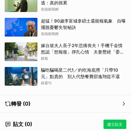
逃：真的很累
壹蘋新聞網
超猛！90歲李富城拿碩士還能報氣象 自曝
擺脫憂鬱失智秘訣
壹蘋新聞網
嫁台玻夫人長子2年悲痛喪夫！手機千金憤
怒認「想報復」掙扎心情 夫妻歷經「委屈
與不平」只能安靜
鏡報
騙吃騙喝星二代1／約吃海底撈「只帶10
元」點貴的 別人代墊餐費邵逸翔從不還
鏡週刊
轉發 (0)
貼文 (0)
建立貼文