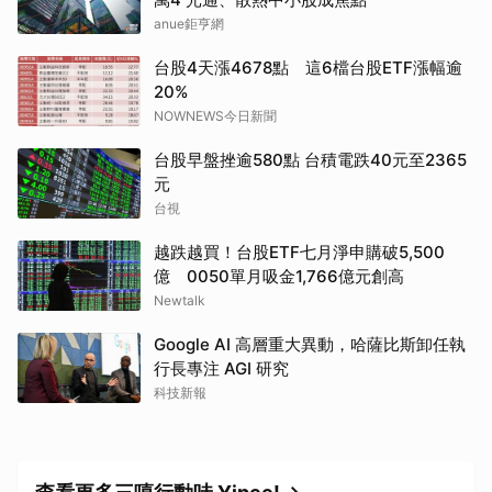
anue鉅亨網
台股4天漲4678點 這6檔台股ETF漲幅逾
20%
NOWNEWS今日新聞
台股早盤挫逾580點 台積電跌40元至2365
元
台視
越跌越買！台股ETF七月淨申購破5,500
億 0050單月吸金1,766億元創高
Newtalk
Google AI 高層重大異動，哈薩比斯卸任執
行長專注 AGI 研究
科技新報