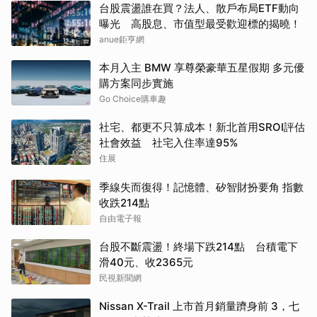
台股震盪誰在買？法人、散戶布局ETF動向
曝光 高股息、市值型最受歡迎標的揭曉！
anue鉅亨網
本月入主 BMW 享尊榮豪華五星假期 多元優
購方案同步實施
Go Choice購車趣
社宅、都更不只算成本！新北首用SROI評估
社會效益 社宅入住率達95%
住展
季線失而復得！記憶體、矽智財扮要角 指數
收跌214點
自由電子報
台股不斷震盪！終場下跌214點 台積電下
滑40元、收2365元
民視新聞網
Nissan X-Trail 上市首月銷量躋身前 3，七