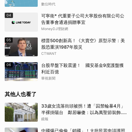
數位時代
04
可寧衛* 代重要子公司大寧股份有限公司公
告董事會通過捐贈事宜
MoneyDJ理財網
05
標普500創新高！《大賣空》原型示警：美
股恐重演1987年股災
CTWANT
06
台股早盤下殺震盪！ 國安基金9度護盤獲
利近百億
華視新聞
其他人也看了
33歲女流落街頭被拐！遭「囚禁輪暴4月」
半裸掛陽台 鄰居嚇傻：以為萬聖節裝飾...
主謀竟與妻小同住
鏡報
中國爆已偷偷「鎖國」！大批民眾申請護照