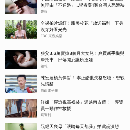
無理由「不通過」...學者憂1類台灣人恐遭殃
鏡報
全裸拍片爆紅！甜美校花「放送福利」下身
沒穿好看光光
EBC 東森娛樂
狠父3.6萬賣掉8個月大女兒！爽買新手機與
摩托車 部落闖庇護所搶娃
鏡報
陳宏達槓黃偉哲！ 李正皓批失格怒嗆：想戰
先請辭
自由電子報
洋妞「穿透視高衩裝」逛越南古蹟！ 導覽
員一動作神救援
鏡週刊
阮經天喪母「眼睛每天都腫」拍戲崩潰想