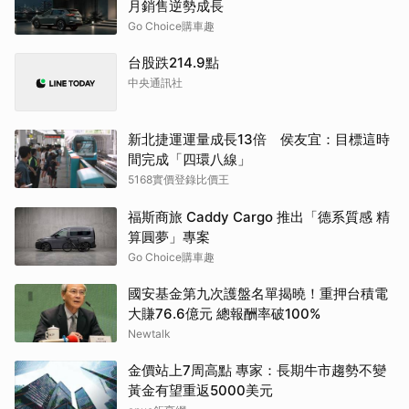
月銷售逆勢成長
Go Choice購車趣
台股跌214.9點
中央通訊社
新北捷運運量成長13倍 侯友宜：目標這時
間完成「四環八線」
5168實價登錄比價王
福斯商旅 Caddy Cargo 推出「德系質感 精
算圓夢」專案
Go Choice購車趣
國安基金第九次護盤名單揭曉！重押台積電
大賺76.6億元 總報酬率破100%
Newtalk
金價站上7周高點 專家：長期牛市趨勢不變
黃金有望重返5000美元