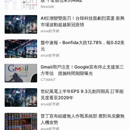
股 千金股也來到48檔
Newtalk
AI狂潮變雙面刃！台韓科技股劇烈震盪 新興
市場波動超越新冠疫情
anue鉅亨網
盤中速報 - Bonfida大跌12.78%，報0.02美
元
anue鉅亨網
Gmail用戶注意！Google宣布停止支援第三
方寄信 措施時間期限曝光
CTWANT
世紀風電上半年EPS 9.3元創同期高 訂單能
見度看至2029年
anue鉅亨網
普丁宣布組建無人作戰系統部 應對烏克蘭無
人機攻勢
anue鉅亨網