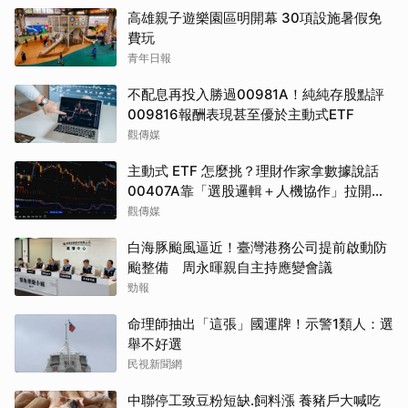
高雄親子遊樂園區明開幕 30項設施暑假免
費玩
青年日報
不配息再投入勝過00981A！純純存股點評
009816報酬表現甚至優於主動式ETF
觀傳媒
主動式 ETF 怎麼挑？理財作家拿數據說話
00407A靠「選股邏輯＋人機協作」拉開與
同類的差距
觀傳媒
白海豚颱風逼近！臺灣港務公司提前啟動防
颱整備 周永暉親自主持應變會議
勁報
命理師抽出「這張」國運牌！示警1類人：選
舉不好選
民視新聞網
中聯停工致豆粉短缺.飼料漲 養豬戶大喊吃