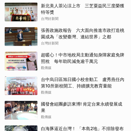
新北美人茶沁涼上市 三芝粟益民三度榮獲
特等獎
台灣好新聞
張善政施政報告 六大面向推進市政打造桃
園成為「改變臺灣、連結世界」之都
台灣好新聞
超暖心！中市地稅局主動通知身障家庭免牌
照稅 每年助民減免逾千萬元
觀傳媒
台中烏日區旭日國小校舍動工 盧秀燕任內
第10所新校開工、持續擴充教育量能
觀傳媒
國發會組團參訪東博! 肯定台東永續發展成
果
觀傳媒
白海豚逼近台灣！ 「本島2地」不排除發布