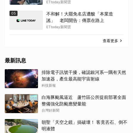
ETtoday新聞雲
05
不和解！大罷免名店遭酸「本業造
謠」 老闆開告：傳票在路上
ETtoday新聞雲
查看更多
最新訊息
排除電子訊號干擾，確認銀河系一隅有天然
加速器，產生最高能宇宙射線
科技新報
白海豚颱風逼近 蘆竹區公所提前部署全面
整備強化防颱應變量能
台灣好新聞
朝聖「天空之鏡」搞破壞！ 客竟丟石、倒不
明液體