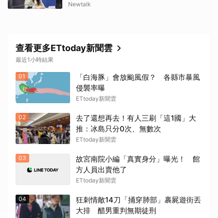
Newtalk
查看更多ETtoday新聞雲
最近1小時結果
01
「白海豚」會放颱風假？ 各縣市暴風
侵襲率曝
ETtoday新聞雲
02
去了還想再去！有人三刷「這1國」大
推：冰島只分0次、無數次
ETtoday新聞雲
03
故宮南院小編「真實身分」曝光！ 館
方人員出賣他了
ETtoday新聞雲
04
狂刺情敵14刀「捅穿肺部」裹屍遊街丟
大排 醋男重判無期徒刑