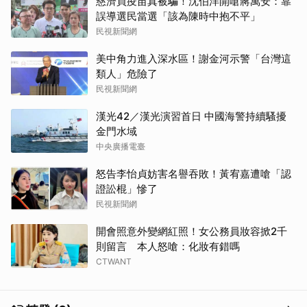
慈濟買疫苗真被騙！沈伯洋開嗆蔣萬安：靠
誤導選民當選「該為陳時中抱不平」
民視新聞網
美中角力進入深水區！謝金河示警「台灣這
類人」危險了
民視新聞網
漢光42／漢光演習首日 中國海警持續騷擾
金門水域
中央廣播電臺
怒告李怡貞妨害名譽吞敗！黃宥嘉遭嗆「認
證訟棍」慘了
民視新聞網
開會照意外變網紅照！女公務員妝容掀2千
則留言 本人怒嗆：化妝有錯嗎
CTWANT