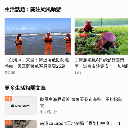
生活話題：關注颱風動態
「白海豚」來襲！海巡署啟動防颱
白海豚颱風8日起影響臺灣
整備 民眾闖警戒區最高罰25萬
署：請農友注意安全、加強
施
鏡新聞
勁報
更多生活相關文章
01
颱風白海豚逼近 氣象署發布海警、不排除陸
警
中央通訊社
02
南港LaLaport工地倒塌「鷹架掛中庭」！1