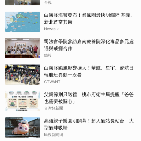
台視
白海豚海警發布！暴風圈最快明觸陸 基隆、
新北首當其衝
Newtalk
司法官學院參訪嘉南療養院深化毒品多元處
遇與戒癮合作
勁報
白海豚颱風影響擴大！華航、星宇、虎航日
韓航班異動一次看
CTWANT
父親節別只送禮 桃市府衛生局提醒「爸爸
也需要被關心」
台灣好新聞
高雄親子樂園明開幕！超人氣站長站台 大
型氣球吸睛
民視新聞網