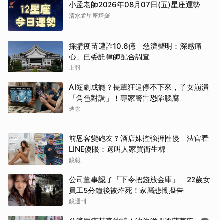
小孟老師2026年08月07日(五)星座運勢
清水孟星座塔羅
採購疫苗遭詐10.6億 慈濟聲明：深感痛
心、已委託律師配合調查
上報
AI短劇成癮？長輩狂追停不下來，子女崩潰
「角色對調」！專家警告恐陷腦腐
造咖
前恩客變砲友？酒店妹控強押性侵 法官看
LINE傻眼：還叫人家買衛生棉
鏡報
公司董事認了「下令把錢放金庫」 22歲女
員工5分鐘後被炸死！家屬悲慟擬告
鏡週刊