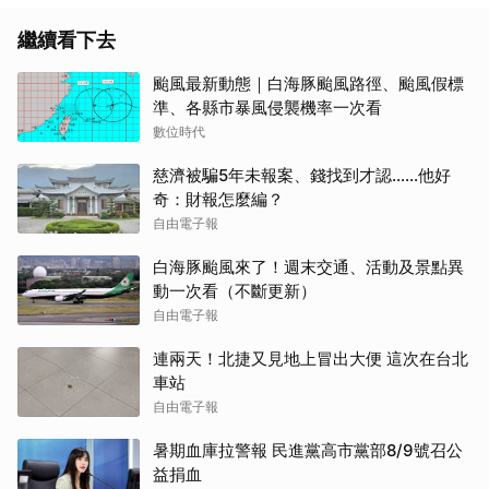
繼續看下去
颱風最新動態｜白海豚颱風路徑、颱風假標
準、各縣市暴風侵襲機率一次看
數位時代
慈濟被騙5年未報案、錢找到才認......他好
奇：財報怎麼編？
自由電子報
白海豚颱風來了！週末交通、活動及景點異
動一次看（不斷更新）
自由電子報
連兩天！北捷又見地上冒出大便 這次在台北
車站
自由電子報
暑期血庫拉警報 民進黨高市黨部8/9號召公
益捐血