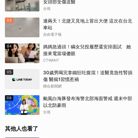
女頭部受傷送醫
台視
03
連兩天！北捷又見地上冒出大便 這次在台北
車站
自由電子報
04
媽媽急過頭！瞞女兒投履歷還安排面試 她
接來電當場傻眼
CTWANT
05
30歲男喝完拿鐵狂吐腹瀉！送醫竟急性腎損
傷 醫揭1習慣惹禍
聯合新聞網
06
颱風白海豚發布海警北部海面警戒 週末中部
以北防豪雨
台視
其他人也看了