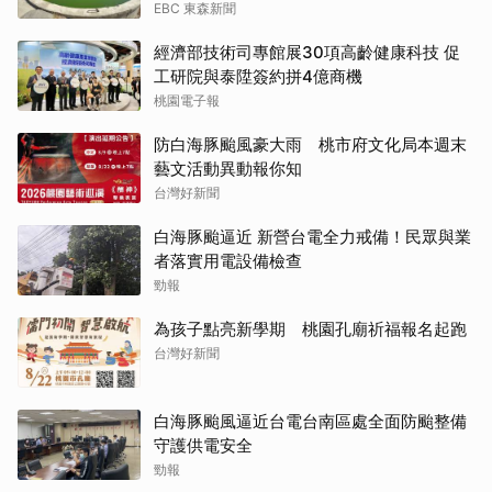
EBC 東森新聞
經濟部技術司專館展30項高齡健康科技 促
工研院與泰陞簽約拼4億商機
桃園電子報
防白海豚颱風豪大雨 桃市府文化局本週末
藝文活動異動報你知
台灣好新聞
白海豚颱逼近 新營台電全力戒備！民眾與業
者落實用電設備檢查
勁報
為孩子點亮新學期 桃園孔廟祈福報名起跑
台灣好新聞
白海豚颱風逼近台電台南區處全面防颱整備
守護供電安全
勁報