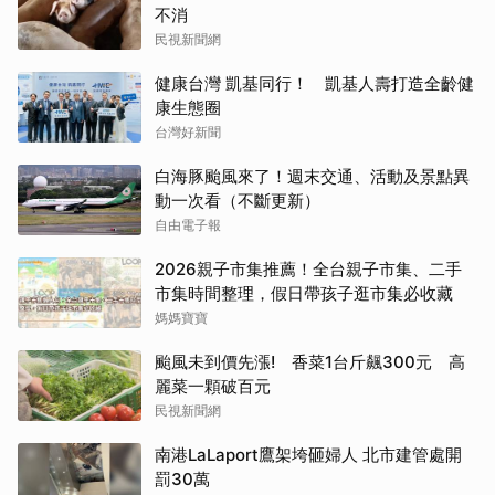
不消
民視新聞網
健康台灣 凱基同行！ 凱基人壽打造全齡健
康生態圈
台灣好新聞
白海豚颱風來了！週末交通、活動及景點異
動一次看（不斷更新）
自由電子報
2026親子市集推薦！全台親子市集、二手
市集時間整理，假日帶孩子逛市集必收藏
媽媽寶寶
颱風未到價先漲! 香菜1台斤飆300元 高
麗菜一顆破百元
民視新聞網
南港LaLaport鷹架垮砸婦人 北市建管處開
罰30萬