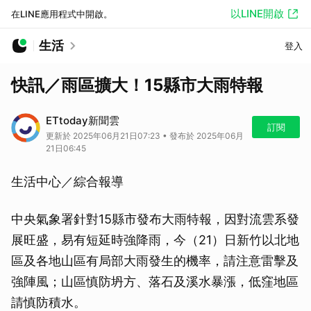
以LINE開啟
在LINE應用程式中開啟。
生活
登入
快訊／雨區擴大！15縣市大雨特報
ETtoday新聞雲
訂閱
更新於 2025年06月21日07:23 • 發布於 2025年06月
21日06:45
生活中心／綜合報導
中央氣象署針對15縣市發布大雨特報，因對流雲系發
展旺盛，易有短延時強降雨，今（21）日新竹以北地
區及各地山區有局部大雨發生的機率，請注意雷擊及
強陣風；山區慎防坍方、落石及溪水暴漲，低窪地區
請慎防積水。