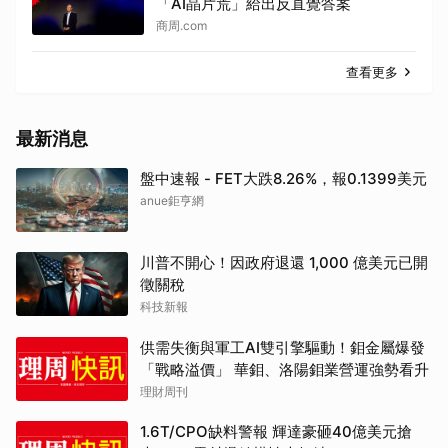
「AI晶片荒」給出反直覺答案
商周.com
查看更多
最新消息
盤中速報 - FET大跌8.26%，報0.1399美元
anue鉅亨網
川普不開心！因政府退還 1,000 億美元已開
徵關稅
科技新報
供需失衡與軍工AI雙引擎驅動！鉬金屬爆發
「戰略溢價」 華鉬、洛陽鉬業營運強勢看升
理財周刊
1.6T/CPO缺料警報 輝達豪砸40億美元搶