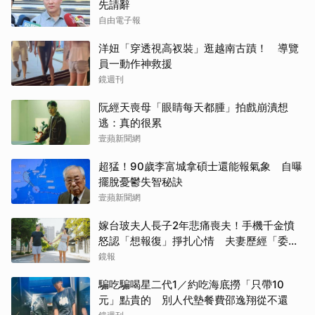
先請辭
自由電子報
洋妞「穿透視高衩裝」逛越南古蹟！ 導覽
員一動作神救援
鏡週刊
阮經天喪母「眼睛每天都腫」拍戲崩潰想
逃：真的很累
壹蘋新聞網
超猛！90歲李富城拿碩士還能報氣象 自曝
擺脫憂鬱失智秘訣
壹蘋新聞網
嫁台玻夫人長子2年悲痛喪夫！手機千金憤
怒認「想報復」掙扎心情 夫妻歷經「委屈
取消
與不平」只能安靜
鏡報
騙吃騙喝星二代1／約吃海底撈「只帶10
元」點貴的 別人代墊餐費邵逸翔從不還