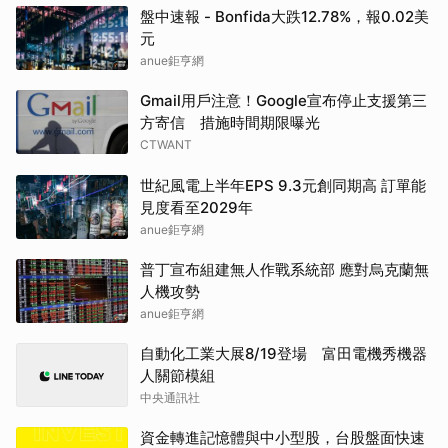
盤中速報 - Bonfida大跌12.78%，報0.02美
元
anue鉅亨網
Gmail用戶注意！Google宣布停止支援第三
方寄信 措施時間期限曝光
CTWANT
世紀風電上半年EPS 9.3元創同期高 訂單能
見度看至2029年
anue鉅亨網
普丁宣布組建無人作戰系統部 應對烏克蘭無
人機攻勢
anue鉅亨網
自動化工業大展8/19登場 富田電機秀機器
人關節模組
中央通訊社
資金轉進記憶體與中小型股，台股盤面快速