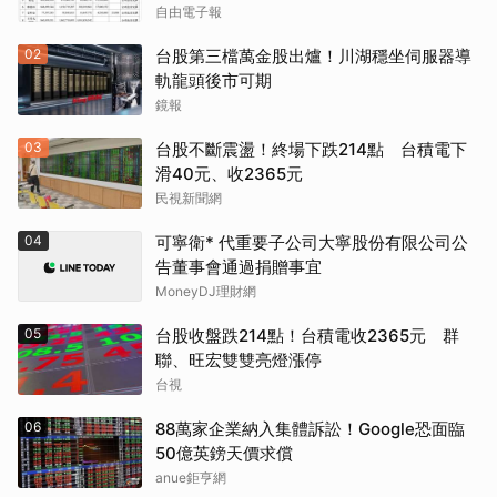
自由電子報
02
台股第三檔萬金股出爐！川湖穩坐伺服器導
軌龍頭後市可期
鏡報
03
台股不斷震盪！終場下跌214點 台積電下
滑40元、收2365元
民視新聞網
04
可寧衛* 代重要子公司大寧股份有限公司公
告董事會通過捐贈事宜
MoneyDJ理財網
05
台股收盤跌214點！台積電收2365元 群
聯、旺宏雙雙亮燈漲停
台視
06
88萬家企業納入集體訴訟！Google恐面臨
50億英鎊天價求償
anue鉅亨網