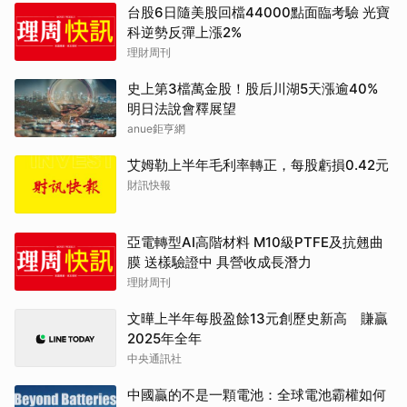
台股6日隨美股回檔44000點面臨考驗 光寶
科逆勢反彈上漲2%
理財周刊
史上第3檔萬金股！股后川湖5天漲逾40%
明日法說會釋展望
anue鉅亨網
艾姆勒上半年毛利率轉正，每股虧損0.42元
財訊快報
亞電轉型AI高階材料 M10級PTFE及抗翹曲
膜 送樣驗證中 具營收成長潛力
理財周刊
文曄上半年每股盈餘13元創歷史新高 賺贏
2025年全年
中央通訊社
中國贏的不是一顆電池：全球電池霸權如何