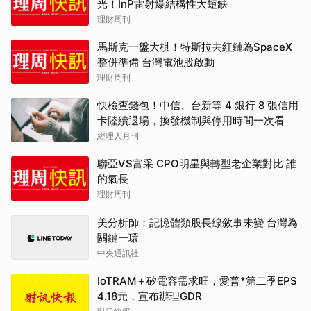
光！InP雷射爆結構性大短缺
理財周刊
馬斯克一盤大棋！特斯拉去紅鏈為SpaceX
整併準備 台灣電池股啟動
理財周刊
快檢查錢包！中信、台新等 4 銀行 8 張信用
卡陸續退場，換發機制與停用時間一次看
經理人月刊
聯亞VS富采 CPO明星與轉型老企業對比 誰
的氣長
理財周刊
美分析師：記憶體類股長線敘事未變 台灣為
關鍵一環
中央通訊社
IoTRAM＋矽電容需求旺，愛普*第二季EPS
4.18元，宣布辦理GDR