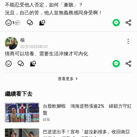
不能忍受他人否定，如何「兼聽」？
況且，自己的苦，他人並無義務感同身受啊！
1
楊
02月10日08:01
情商可以培養、需要生活淬煉才可內化
查看更多
繼續看下去
台股軟腳蝦 鴻海逆勢漲逾2% 緯穎力守紅
盤
鏡報
巴逆逆出手！宣布「趁沒虧很多」收回南亞