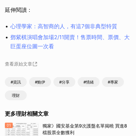
延伸閱讀：
心理學家：高智商的人，有這7個非典型特質
鄧紫棋演唱會加場2/11開賣！售票時間、票價、大
巨蛋座位圖一次看
查看原始文章
#資訊
#鮑伊
#分享
#情緒
#專家
理財
更多理財相關文章
01
獨家》國安基金第9次護盤名單揭曉 買進8
檔股票全數獲利