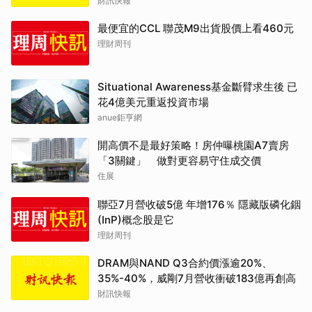
財訊快報
最便宜的CCL 聯茂M9出貨股價上看460元
理財周刊
Situational Awareness基金斷臂求生後 已
花4億美元重返投資市場
anue鉅亨網
開高價不是最好策略！房仲曝桃園A7賣房
「3關鍵」 做對更容易守住成交價
住展
聯亞7月營收破5億 年增176％ 隱藏版磷化銦
(InP)概念股是它
理財周刊
DRAM與NAND Q3合約價漲逾20%、
35%-40%，威剛7月營收衝破183億再創高
財訊快報