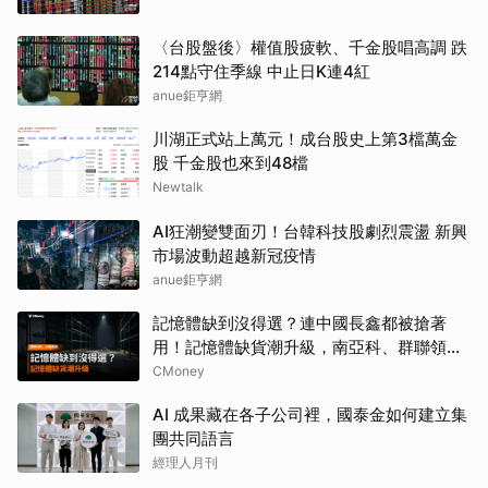
〈台股盤後〉權值股疲軟、千金股唱高調 跌
214點守住季線 中止日K連4紅
anue鉅亨網
川湖正式站上萬元！成台股史上第3檔萬金
股 千金股也來到48檔
Newtalk
AI狂潮變雙面刃！台韓科技股劇烈震盪 新興
市場波動超越新冠疫情
anue鉅亨網
記憶體缺到沒得選？連中國長鑫都被搶著
用！記憶體缺貨潮升級，南亞科、群聯領軍
噴發
CMoney
AI 成果藏在各子公司裡，國泰金如何建立集
團共同語言
經理人月刊