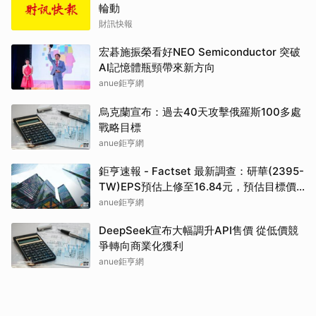
輪動
財訊快報
宏碁施振榮看好NEO Semiconductor 突破
AI記憶體瓶頸帶來新方向
anue鉅亨網
烏克蘭宣布：過去40天攻擊俄羅斯100多處
戰略目標
anue鉅亨網
鉅亨速報 - Factset 最新調查：研華(2395-
TW)EPS預估上修至16.84元，預估目標價
為550元
anue鉅亨網
DeepSeek宣布大幅調升API售價 從低價競
爭轉向商業化獲利
anue鉅亨網