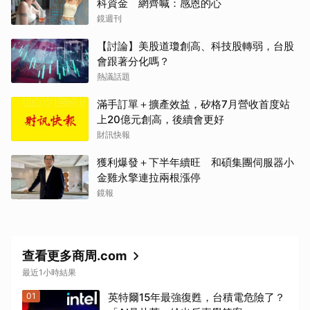
科資金 網齊喊：感恩的心
鏡週刊
【討論】美股道瓊創高、科技股轉弱，台股
會跟著分化嗎？
熱議話題
滿手訂單＋擴產效益，矽格7月營收首度站
上20億元創高，後續會更好
財訊快報
獲利爆發＋下半年續旺 和碩集團伺服器小
金雞永擎連拉兩根漲停
鏡報
查看更多商周.com
最近1小時結果
01
英特爾15年最強復甦，台積電危險了？