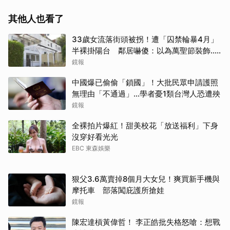
其他人也看了
33歲女流落街頭被拐！遭「囚禁輪暴4月」
半裸掛陽台 鄰居嚇傻：以為萬聖節裝飾...
主謀竟與妻小同住
鏡報
中國爆已偷偷「鎖國」！大批民眾申請護照
無理由「不通過」...學者憂1類台灣人恐遭殃
鏡報
全裸拍片爆紅！甜美校花「放送福利」下身
沒穿好看光光
EBC 東森娛樂
狠父3.6萬賣掉8個月大女兒！爽買新手機與
摩托車 部落闖庇護所搶娃
鏡報
陳宏達槓黃偉哲！ 李正皓批失格怒嗆：想戰