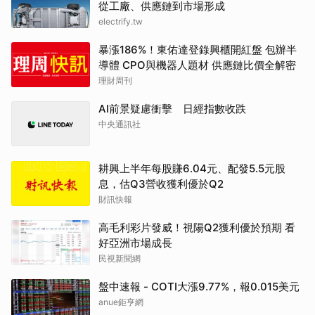
從工廠、供應鏈到市場形成
electrify.tw
暴漲186%！東佑達登錄興櫃開紅盤 包辦半
導體 CPO與機器人題材 供應鏈比價全解密
理財周刊
AI前景疑慮衝擊 日經指數收跌
中央通訊社
耕興上半年每股賺6.04元、配發5.5元股
息，估Q3營收獲利優於Q2
財訊快報
高毛利彩片發威！視陽Q2獲利優於預期 看
好亞洲市場成長
民視新聞網
盤中速報 - COTI大漲9.77%，報0.015美元
anue鉅亨網