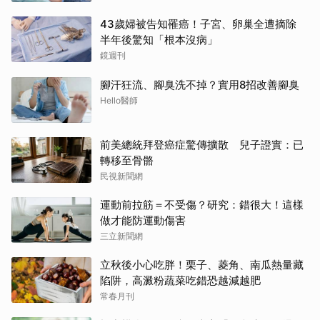
43歲婦被告知罹癌！子宮、卵巢全遭摘除
半年後驚知「根本沒病」
鏡週刊
腳汗狂流、腳臭洗不掉？實用8招改善腳臭
Hello醫師
前美總統拜登癌症驚傳擴散 兒子證實：已
轉移至骨骼
民視新聞網
運動前拉筋＝不受傷？研究：錯很大！這樣
做才能防運動傷害
三立新聞網
立秋後小心吃胖！栗子、菱角、南瓜熱量藏
陷阱，高澱粉蔬菜吃錯恐越減越肥
常春月刊