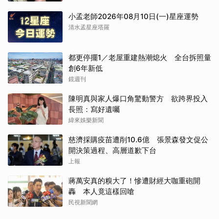
小孟老師2026年08月10日(一)星座運勢
清水孟星座塔羅
都更停擺1／老屋重建熱潮熄火 全台拆照量
創6年新低
鏡週刊
陳明真與家人爆口角驚動警方 欲跨界投入
長照：寫好遺囑
緯來娛樂新聞
慈濟採購疫苗遭削10.6億 張景森發文促公
開決策過程、高層道歉下台
上報
蔣萬安真的糗大了！慘遭財經大咖重砲開
轟 本人竟這樣回嗆
民視新聞網