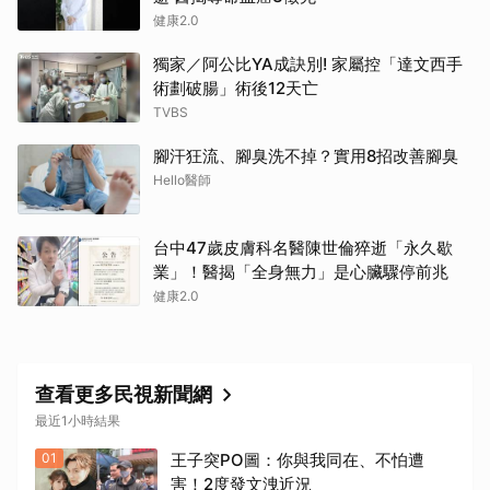
健康2.0
獨家／阿公比YA成訣別! 家屬控「達文西手
術劃破腸」術後12天亡
TVBS
腳汗狂流、腳臭洗不掉？實用8招改善腳臭
Hello醫師
台中47歲皮膚科名醫陳世倫猝逝「永久歇
業」！醫揭「全身無力」是心臟驟停前兆
健康2.0
查看更多民視新聞網
最近1小時結果
01
王子突PO圖：你與我同在、不怕遭
害！2度發文洩近況