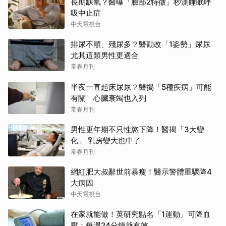
長期缺氧？醫曝「臉部2特徵」秒測睡眠呼
吸中止症
中天電視台
排尿不順、殘尿多？醫勸改「1姿勢」尿尿
尤其這類男性更適合
常春月刊
半夜一直起床尿尿？醫揭「5種疾病」可能
有關 心臟衰竭也入列
常春月刊
男性更年期不只性慾下降！醫揭「3大變
化」 乳房變大也中了
常春月刊
網紅肥大叔辭世前暴瘦！醫示警體重驟降4
大病因
中天電視台
在家就能做！英研究點名「1運動」可降血
壓：每週24分鐘就有效