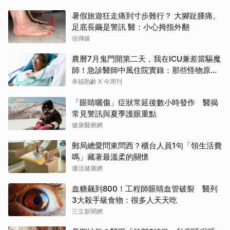
暑假旅遊狂走痛到寸步難行？ 大腳趾腫痛、
足底長繭是警訊 醫：小心拇指外翻
信傳媒
農曆7月鬼門開第二天，我在ICU兼差當驅魔
師！急診醫師中風住院實錄：那些怪物原來
叫譫妄
幸福熟齡 X 今周刊
「眼睛曬傷」症狀常延後數小時發作 醫揭
常見警訊與夏季護眼重點
健康醫療網
郵局總愛問東問西？櫃台人員1句「領生活費
嗎」藏著最溫柔的關懷
優活健康網
血糖飆到800！工程師眼睛血管破裂 醫列
3大殺手級食物：很多人天天吃
三立新聞網