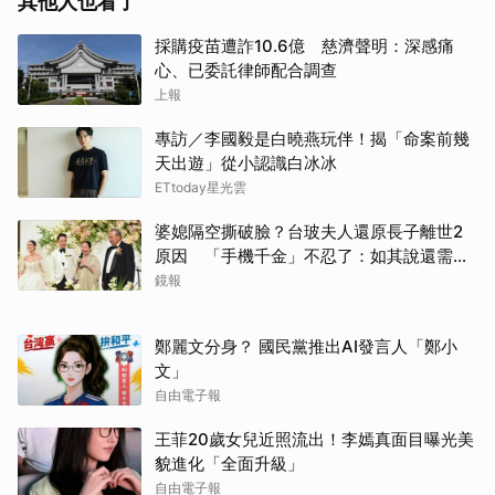
其他人也看了
採購疫苗遭詐10.6億 慈濟聲明：深感痛
心、已委託律師配合調查
上報
專訪／李國毅是白曉燕玩伴！揭「命案前幾
天出遊」從小認識白冰冰
ETtoday星光雲
婆媳隔空撕破臉？台玻夫人還原長子離世2
原因 「手機千金」不忍了：如其說還需要
離開嗎？
鏡報
鄭麗文分身？ 國民黨推出AI發言人「鄭小
文」
自由電子報
王菲20歲女兒近照流出！李嫣真面目曝光美
貌進化「全面升級」
自由電子報