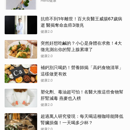
Heho健康
抗癌不到1年離世！百大良醫王威揚67歲病
逝 醫揭奪命血癌3徵兆
健康2.0
突然好想吃鹹的？小心是身體在求救！4大
徵兆測出你的腎上腺累壞了
健康2.0
補鈣別只喝奶！營養師揭「高鈣食物清單」
這樣做更有效
健康2.0
塑化劑、毒油超可怕！名醫大推這些食物幫
肝腎減毒 燕麥也入榜
健康2.0
超過萬人研究發現：每天喝這種咖啡能降低
腎臟損傷！一天喝多少杯？
健康2.0