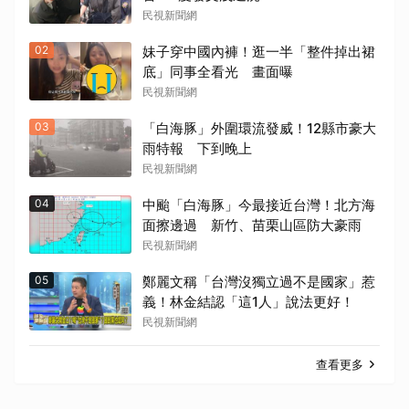
民視新聞網
02
妹子穿中國內褲！逛一半「整件掉出裙
底」同事全看光 畫面曝
民視新聞網
03
「白海豚」外圍環流發威！12縣市豪大
雨特報 下到晚上
民視新聞網
04
中颱「白海豚」今最接近台灣！北方海
面擦邊過 新竹、苗栗山區防大豪雨
民視新聞網
05
鄭麗文稱「台灣沒獨立過不是國家」惹
義！林金結認「這1人」說法更好！
民視新聞網
查看更多