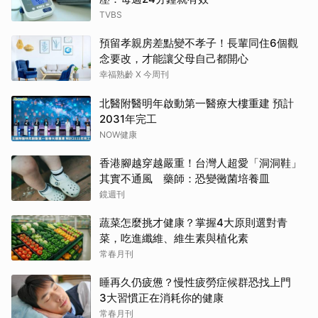
TVBS
預留孝親房差點變不孝子！長輩同住6個觀
念要改，才能讓父母自己都開心
幸福熟齡 X 今周刊
北醫附醫明年啟動第一醫療大樓重建 預計
2031年完工
NOW健康
香港腳越穿越嚴重！台灣人超愛「洞洞鞋」
其實不通風 藥師：恐變黴菌培養皿
鏡週刊
蔬菜怎麼挑才健康？掌握4大原則選對青
菜，吃進纖維、維生素與植化素
常春月刊
睡再久仍疲憊？慢性疲勞症候群恐找上門
3大習慣正在消耗你的健康
常春月刊