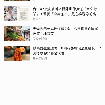
台中47歲皮膚科名醫陳世倫猝逝「永久歇
業」！醫揭「全身無力」是心臟驟停前兆
健康2.0
美爆圓孢子蟲疫情奪2命 萵苣銷量跌民眾
改買在地蔬菜
民視新聞網
以為益生菌護腎 6旬翁餐餐泡菜豆腐乳... 2
週後雙腳水腫險洗腎
三立新聞網