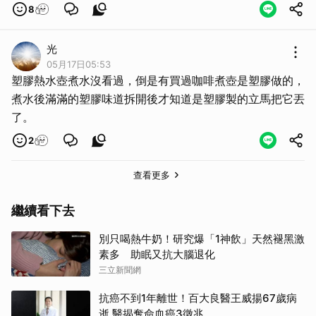
8
光
05月17日05:53
塑膠熱水壺煮水沒看過，倒是有買過咖啡煮壺是塑膠做的，
煮水後滿滿的塑膠味道拆開後才知道是塑膠製的立馬把它丟
了。
2
查看更多
繼續看下去
取消
別只喝熱牛奶！研究爆「1神飲」天然褪黑激
素多 助眠又抗大腦退化
三立新聞網
抗癌不到1年離世！百大良醫王威揚67歲病
逝 醫揭奪命血癌3徵兆