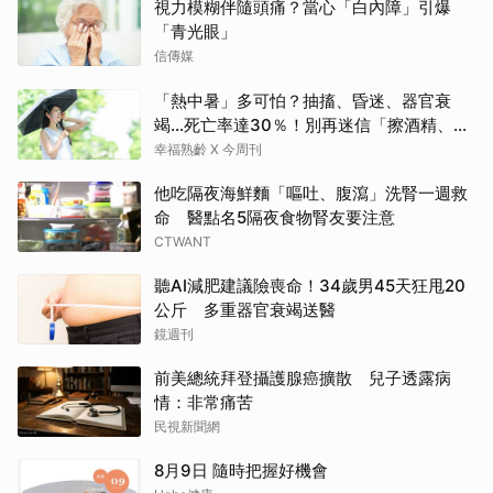
視力模糊伴隨頭痛？當心「白內障」引爆
「青光眼」
信傳媒
「熱中暑」多可怕？抽搐、昏迷、器官衰
竭…死亡率達30％！別再迷信「擦酒精、吃
退燒藥」，5招才能真救命
幸福熟齡 X 今周刊
他吃隔夜海鮮麵「嘔吐、腹瀉」洗腎一週救
命 醫點名5隔夜食物腎友要注意
CTWANT
聽AI減肥建議險喪命！34歲男45天狂甩20
公斤 多重器官衰竭送醫
鏡週刊
前美總統拜登攝護腺癌擴散 兒子透露病
情：非常痛苦
民視新聞網
8月9日 隨時把握好機會