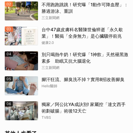
02
不用跑跑跳跳！研究曝「1動作可降血壓」：
勝過游泳、重訓
三立新聞網
03
台中47歲皮膚科名醫陳世倫猝逝「永久歇
業」！醫揭「全身無力」是心臟驟停前兆
健康2.0
04
別只喝熱牛奶！研究爆「1神飲」天然褪黑激
素多 助眠又抗大腦退化
三立新聞網
05
腳汗狂流、腳臭洗不掉？實用8招改善腳臭
Hello醫師
06
獨家／阿公比YA成訣別! 家屬控「達文西手
術劃破腸」術後12天亡
TVBS