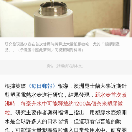
研究發現熱水壺在首次使用時將釋放大量塑膠微粒，尤其「塑膠製產
品」。（示意圖非關此新聞／民視新聞資料照）
廣告（請繼續閱讀本文）
根據英媒
《每日郵報》
報導，澳洲昆士蘭大學近期針
對塑膠電熱水壺進行研究，結果發現，
新水壺首次煮
沸時，每毫升水中可能釋放約1200萬個奈米塑膠微
粒
。研究主要作者奧科福博士指出，用塑膠水壺燒開
水是全球許多人的日常習慣，但這項看似普通的動
作，可能讓大量塑膠微粒進入日常飲用水中。研究團