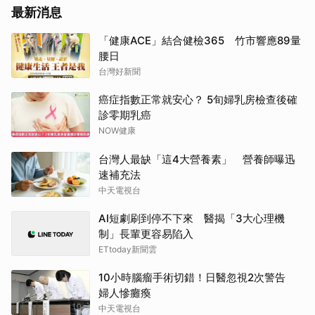
最新消息
「健康ACE」結合健檢365 竹市響應89量
腰日
台灣好新聞
癌症指數正常就安心？ 5旬婦乳房檢查後確
診零期乳癌
NOW健康
台灣人最缺「這4大營養素」 營養師曝迅
速補充法
中天電視台
AI短劇刷到停不下來 醫揭「3大心理機
制」長輩更容易陷入
ETtoday新聞雲
10小時腦瘤手術切錯！日醫忽視2次警告
婦人慘癱瘓
中天電視台