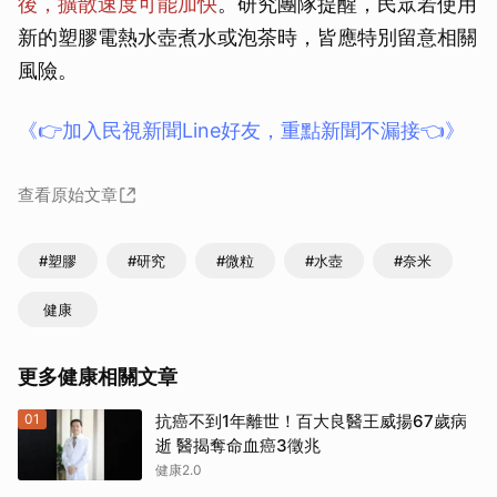
後，擴散速度可能加快
。研究團隊提醒，民眾若使用
新的塑膠電熱水壺煮水或泡茶時，皆應特別留意相關
風險。
《👉加入民視新聞Line好友，重點新聞不漏接👈》
查看原始文章
#塑膠
#研究
#微粒
#水壺
#奈米
健康
更多健康相關文章
01
抗癌不到1年離世！百大良醫王威揚67歲病
逝 醫揭奪命血癌3徵兆
健康2.0