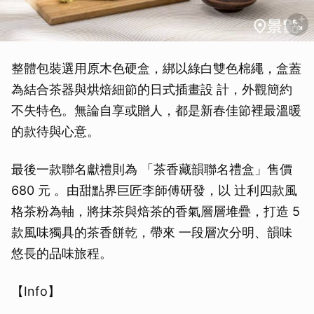
整體包裝選用原木色硬盒，綁以綠白雙色棉繩，盒蓋
為結合茶器與烘焙細節的日式插畫設 計，外觀簡約
不失特色。無論自享或贈人，都是新春佳節裡最溫暖
的款待與心意。
最後一款聯名獻禮則為 「茶香藏韻聯名禮盒」售價
680 元 。由甜點界巨匠李師傅研發，以 辻利四款風
格茶粉為軸，將抹茶與焙茶的香氣層層堆疊，打造 5
款風味獨具的茶香餅乾，帶來 一段層次分明、韻味
悠長的品味旅程。
【Info】