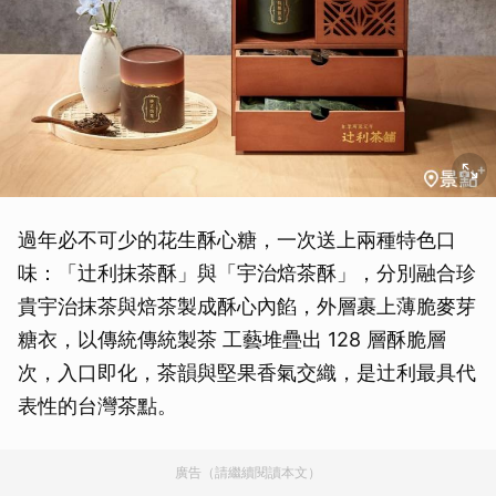
過年必不可少的花生酥心糖，一次送上兩種特色口
味：「辻利抹茶酥」與「宇治焙茶酥」，分別融合珍
貴宇治抹茶與焙茶製成酥心內餡，外層裹上薄脆麥芽
糖衣，以傳統傳統製茶 工藝堆疊出 128 層酥脆層
次，入口即化，茶韻與堅果香氣交織，是辻利最具代
表性的台灣茶點。
廣告（請繼續閱讀本文）