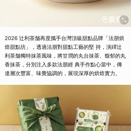
2026 辻利茶舗再度攜手台灣頂級甜點品牌「法朋烘
焙甜點坊」，透過法朋對甜點工藝的堅 持，演繹辻
利茶舗獨特抹茶風味，將甘潤的丸台抹茶、馥郁的丸
香抹茶，分別注入多款法朋經 典手作點心當中，傳
達層次豐富、味覺協調的，展現深厚的烘焙實力。