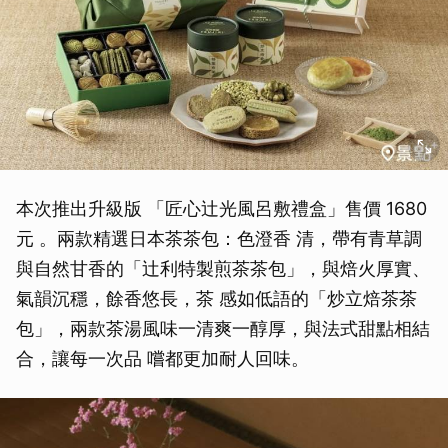
本次推出升級版 「匠心辻光風呂敷禮盒」售價 1680
元 。兩款精選日本茶茶包：色澄香 清，帶有青草調
與自然甘香的「辻利特製煎茶茶包」，與焙火厚實、
氣韻沉穩，餘香悠長，茶 感如低語的「炒立焙茶茶
包」，兩款茶湯風味一清爽一醇厚，與法式甜點相結
合，讓每一次品 嚐都更加耐人回味。