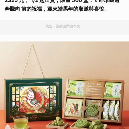
2325 元， 1/2 起出貨，限量 500 盒，立即珍藏這
奔騰向 前的祝福，迎來皓馬年的順遂與喜悅。
廣告（請繼續閱讀本文）