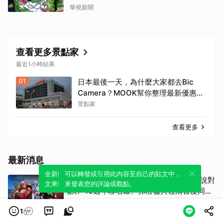
華視新聞
查看更多景點家
最近1小時結果
01
日本最後一天，為什麼大家都去Bic
Camera？MOOK幫你整理最新優惠
券，行前趕快存手機，結帳直接用，最
景點家
高省10%
查看更多
最新消息
全新體驗！一鍵引用此內容，透過發布貼
可以轉發或引用此內容至自己的貼文中，
玩家看過來！Red Bull推出《Garena傳說對
文來輕鬆表達個人立場。
來發表您的評論或觀點。
決》10週年聯名罐、弗洛倫與筱清首度同框
必收藏
Zeek玩家誌
1
肯德基聯名《新世紀福音戰士》！「EVA紅