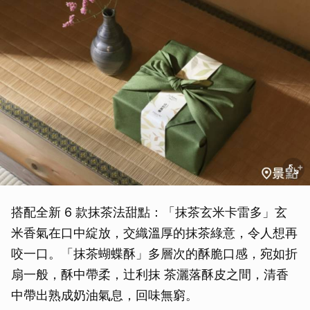
搭配全新 6 款抹茶法甜點：「抹茶玄米卡雷多」玄
米香氣在口中綻放，交織溫厚的抹茶綠意，令人想再
咬一口。「抹茶蝴蝶酥」多層次的酥脆口感，宛如折
扇一般，酥中帶柔，辻利抹 茶灑落酥皮之間，清香
中帶出熟成奶油氣息，回味無窮。