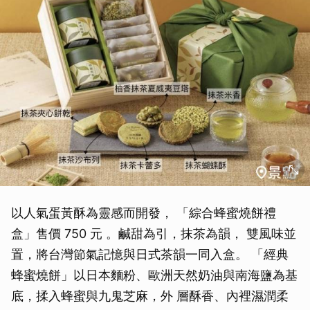
以人氣蛋黃酥為靈感而開發， 「綜合蜂蜜燒餅禮
盒」售價 750 元 。鹹甜為引，抹茶為韻， 雙風味並
置，將台灣節氣記憶與日式茶韻一同入盒。 「經典
蜂蜜燒餅」以日本麵粉、歐洲天然奶油與南海鹽為基
底，揉入蜂蜜與九鬼芝麻，外 層酥香、內裡濕潤柔