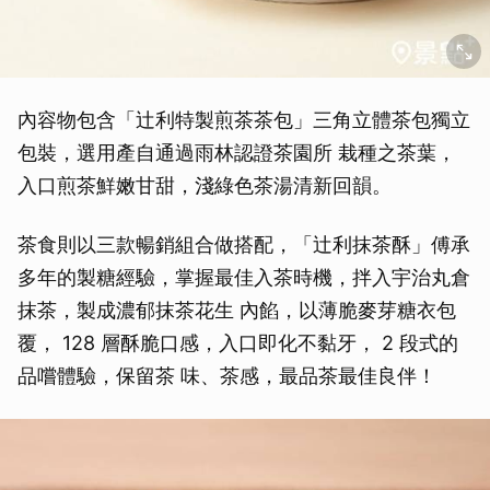
內容物包含「辻利特製煎茶茶包」三角立體茶包獨立
包裝，選用產自通過雨林認證茶園所 栽種之茶葉，
入口煎茶鮮嫩甘甜，淺綠色茶湯清新回韻。
茶食則以三款暢銷組合做搭配，「辻利抹茶酥」傅承
多年的製糖經驗，掌握最佳入茶時機，拌入宇治丸倉
抹茶，製成濃郁抹茶花生 內餡，以薄脆麥芽糖衣包
覆， 128 層酥脆口感，入口即化不黏牙， 2 段式的
品嚐體驗，保留茶 味、茶感，最品茶最佳良伴！