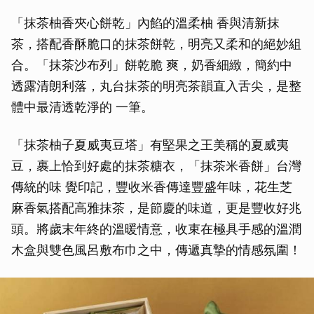
「抹茶柚香夾心餅乾」內餡的溫柔柚 香與清新抹
茶，搭配香酥脆口的抹茶餅乾，明亮又柔和的絕妙組
合。「抹茶沙布列」餅乾脆 爽，奶香細緻，簡約中
透露清朗利落，丸台抹茶的明亮茶韻直入舌尖，是整
體中最清透乾淨的 一筆。
「抹茶柚子夏威夷豆塔」有堅果之王美稱的夏威夷
豆，裹上恰到好處的抹茶糖衣，「抹茶米香餅」台灣
傳統的味 覺印記，豐收米香傳達豐盛年味，花生芝
麻香氣搭配高雅抹茶，是節慶的味道，更是豐收好兆
頭。將歲末年終的溫暖情意，收束在極具手感的溫潤
木盒與雙色風呂敷布巾之中，傳遞真摯的情感氛圍！