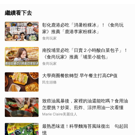
繼續看下去
彰化鹿港必吃「消暑粉粿冰」！《食尚玩
家》推薦「鹿港李家粉粿冰」
食尚玩家
南投埔里必吃「日賣２小時酸白菜包子」！
《食尚玩家》推薦「埔里小籠包」
食尚玩家
大學商圈餐飲轉型 早午餐主打高CP值
民生頭條
致癌油風暴後，家裡的油還能吃嗎？食用油
怎麼挑？炒菜、煎炸、涼拌用油一次看懂
Marie Claire美麗佳人
最熟悉味道！科學麵海苔風味復出 勾起回
憶