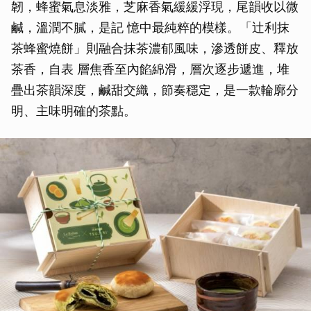
韌，蜂蜜氣息淡雅，芝麻香氣緩緩浮現，尾韻收以微
鹹，溫潤不膩，是記 憶中最純粹的模樣。「辻利抹
茶蜂蜜燒餅」則融合抹茶濃郁風味，滲透餅皮、釋放
茶香，自表 層焦香至內餡綿滑，層次逐步遞進，堆
疊出茶韻深度，鹹甜交織，節奏穩定，是一款輪廓分
明、主味明確的茶點。