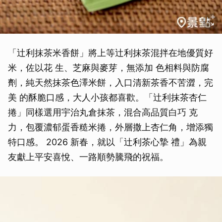
「辻利抹茶米香餅」將上等辻利抹茶混拌在地優質好
米，佐以花 生、芝麻與麥芽，無添加 色相料與防腐
劑，純天然抹茶色澤米餅，入口清新茶香不苦澀，完
美 的酥脆口感，大人小孩都喜歡。「辻利抹茶杏仁
捲」同樣選用宇治丸倉抹茶，混合高品質白巧 克
力，包覆濃郁蛋香糙米捲，外層撒上杏仁角，增添獨
特口感。 2026 新春，就以「辻利茶心摯 禮」為親
友獻上平安喜悅、一路順勢騰飛的祝福。