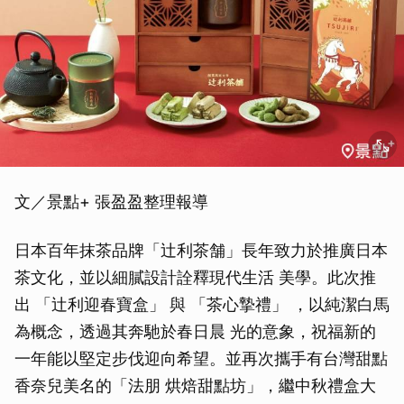
文／景點+ 張盈盈整理報導
日本百年抹茶品牌「辻利茶舗」長年致力於推廣日本
茶文化，並以細膩設計詮釋現代生活 美學。此次推
出 「辻利迎春寶盒」 與 「茶心摯禮」 ，以純潔白馬
為概念，透過其奔馳於春日晨 光的意象，祝福新的
一年能以堅定步伐迎向希望。並再次攜手有台灣甜點
香奈兒美名的「法朋 烘焙甜點坊」，繼中秋禮盒大