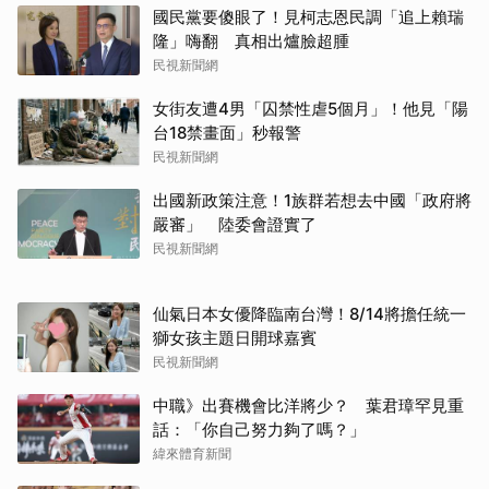
國民黨要傻眼了！見柯志恩民調「追上賴瑞
隆」嗨翻 真相出爐臉超腫
民視新聞網
女街友遭4男「囚禁性虐5個月」！他見「陽
台18禁畫面」秒報警
民視新聞網
出國新政策注意！1族群若想去中國「政府將
嚴審」 陸委會證實了
民視新聞網
仙氣日本女優降臨南台灣！8/14將擔任統一
獅女孩主題日開球嘉賓
民視新聞網
中職》出賽機會比洋將少？ 葉君璋罕見重
話：「你自己努力夠了嗎？」
緯來體育新聞