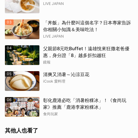
LIVE JAPAN
03
「丼飯」為什麼叫這個名字？日本專家告訴
你相關小知識＆美味吃法！
LIVE JAPAN
04
父親節8元吃Buffet！遠雄悅來狂撒老爸優
惠，身分證「8」越多折扣越狂
鏡報
05
清爽又消暑～沁涼豆花
iCook 愛料理
06
彰化鹿港必吃「消暑粉粿冰」！《食尚玩
家》推薦「鹿港李家粉粿冰」
食尚玩家
其他人也看了