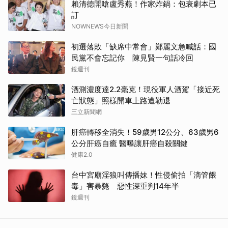
賴清德開嗆盧秀燕！作家炸鍋：包衰劇本已
訂
NOWNEWS今日新聞
初選落敗「缺席中常會」鄭麗文急喊話：國
民黨不會忘記你 陳見賢一句話冷回
鏡週刊
酒測濃度達2.2毫克！現役軍人酒駕「接近死
亡狀態」照樣開車上路遭勒退
三立新聞網
肝癌轉移全消失！59歲男12公分、63歲男6
公分肝癌自癒 醫曝讓肝癌自殺關鍵
健康2.0
台中宮廟淫狼叫傳播妹！性侵偷拍「滴管餵
毒」害暴斃 惡性深重判14年半
鏡週刊