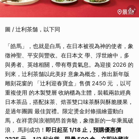
圖 / 辻利茶舗，以下同
「皓馬」，也就是白馬，在日本被視為神的使者，象
徵神聖、平安與豐收。在日本文 學、浮世繪中，多
與勇者、英雄相關，帶有尊貴氣息。為迎接 2026 的
到來，辻利茶舗以此美好 意象為概念，推出新年版
雕刻花窗的 「辻利迎春寶盒」售價 2450 元 ，以可
重複使用 的木製雙層 收納櫃為主體，裝載兩款經典
日本茶品，搭配抹茶、焙茶雙口味茶酥與酥脆腰果，
是過年團圓 最佳賀禮。限定燙金封條描繪靈動白
馬，在祥雲與浪潮間昂首奔馳，象徵新的一年乘風破
浪， 馬到成功！
即日起至 1/18 止，預購優惠價