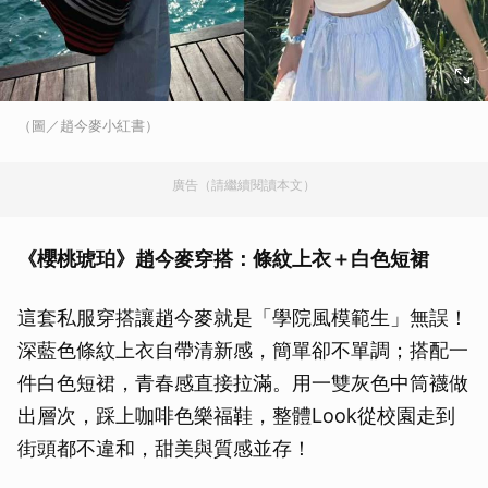
（圖／趙今麥小紅書）
廣告（請繼續閱讀本文）
《櫻桃琥珀》趙今麥穿搭：條紋上衣＋白色短裙
這套私服穿搭讓趙今麥就是「學院風模範生」無誤！
深藍色條紋上衣自帶清新感，簡單卻不單調；搭配一
件白色短裙，青春感直接拉滿。用一雙灰色中筒襪做
出層次，踩上咖啡色樂福鞋，整體Look從校園走到
街頭都不違和，甜美與質感並存！