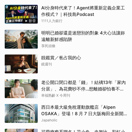
AI分身時代來了！Agent將重新定義企業工
作模式？｜科技島Podcast
影音
1111人力銀行
明明已婚卻還是迷戀別的對象 4大心法讓妳
遠離新鮮感陷阱
享民頭條
靚鑑賞／爸占我的心
鏡週刊
老公開口閉口都是「錢」！結褵13年「家內
分居」、為花費吵不停…想離婚卻怕養不活
自己：還要忍3年？
幸福熟齡 X 今周刊
西日本最大級免稅運動旗艦店「Alpen
OSAKA」登場！8 月 7 日大阪梅田全新開
幕！
Japaholic
可愛療癒系聯名！花小兔、史努比、彩虹小