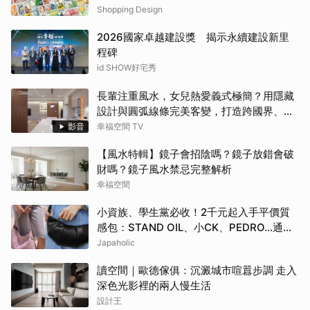
一次看
Shopping Design
2026國家卓越建設獎 揭示永續建設新里
程碑
id SHOW好宅秀
長輩注重風水，女兒熱愛義式極簡？用隱藏
設計與圓弧線條完美客變，打造跨國界、跨
世代都點頭的客變療癒休閒宅！
影音
幸福空間 TV
【風水特輯】鏡子會招陰嗎？鏡子放錯會破
財嗎？鏡子風水禁忌完整解析
幸福空間
小資族、學生黨必收！2千元起入手平價質
感包：STAND OIL、小CK、PEDRO…通勤
約會都超加分
Japaholic
讀空間｜歐德傢俱：沉澱城市喧囂步調 走入
深色光影裡的兩人慢生活
設計王