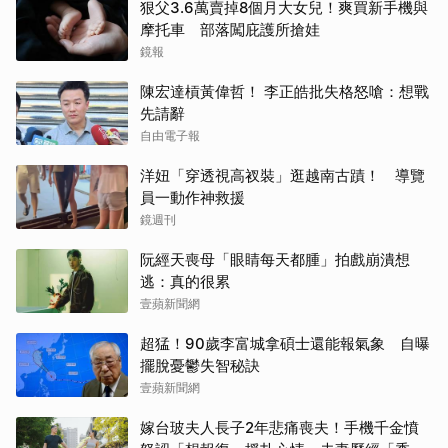
狠父3.6萬賣掉8個月大女兒！爽買新手機與
摩托車 部落闖庇護所搶娃
鏡報
陳宏達槓黃偉哲！ 李正皓批失格怒嗆：想戰
先請辭
自由電子報
洋妞「穿透視高衩裝」逛越南古蹟！ 導覽
員一動作神救援
鏡週刊
阮經天喪母「眼睛每天都腫」拍戲崩潰想
逃：真的很累
壹蘋新聞網
超猛！90歲李富城拿碩士還能報氣象 自曝
擺脫憂鬱失智秘訣
壹蘋新聞網
嫁台玻夫人長子2年悲痛喪夫！手機千金憤