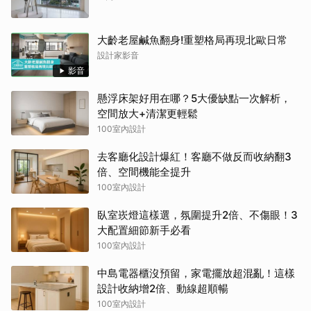
大齡老屋鹹魚翻身!重塑格局再現北歐日常
設計家影音
影音
懸浮床架好用在哪？5大優缺點一次解析，
空間放大+清潔更輕鬆
100室內設計
去客廳化設計爆紅！客廳不做反而收納翻3
倍、空間機能全提升
100室內設計
臥室崁燈這樣選，氛圍提升2倍、不傷眼！3
大配置細節新手必看
100室內設計
中島電器櫃沒預留，家電擺放超混亂！這樣
設計收納增2倍、動線超順暢
100室內設計