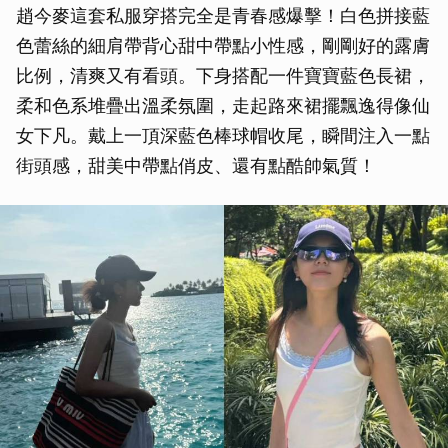
趙今麥這套私服穿搭完全是青春感爆擊！白色拼接藍
色蕾絲的細肩帶背心甜中帶點小性感，剛剛好的露膚
比例，清爽又有看頭。下身搭配一件寶寶藍色長裙，
柔和色系堆疊出溫柔氛圍，走起路來裙擺飄逸得像仙
女下凡。戴上一頂深藍色棒球帽收尾，瞬間注入一點
街頭感，甜美中帶點俏皮、還有點酷帥氣質！