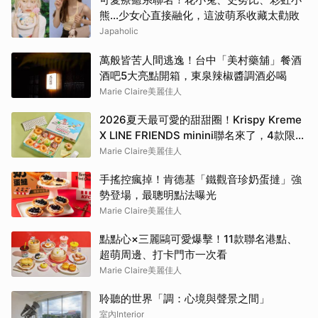
熊…少女心直接融化，這波萌系收藏太勸敗
Japaholic
萬般皆苦人間逃逸！台中「美村藥舖」餐酒
酒吧5大亮點開箱，東泉辣椒醬調酒必喝
Marie Claire美麗佳人
2026夏天最可愛的甜甜圈！Krispy Kreme
X LINE FRIENDS minini聯名來了，4款限定
口味、周邊商品及優惠一次看
Marie Claire美麗佳人
手搖控瘋掉！肯德基「鐵觀音珍奶蛋撻」強
勢登場，最聰明點法曝光
Marie Claire美麗佳人
點點心×三麗鷗可愛爆擊！11款聯名港點、
超萌周邊、打卡門市一次看
Marie Claire美麗佳人
聆聽的世界「調：心境與聲景之間」
室內Interior