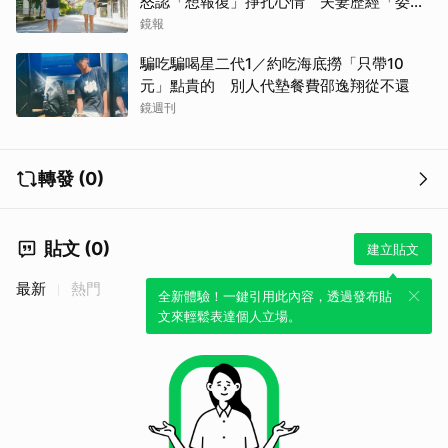
怒認「想報復」掙扎心情 夫妻歷經「委屈
與不平」只能安靜
鏡報
騙吃騙喝星二代1／約吃海底撈「只帶10
元」點貴的 別人代墊餐費邵逸翔從不還
鏡週刊
轉發 (0)
貼文 (0)
建立貼文
最新
熱門
全新體驗！一鍵引用此內容，透過發布貼
文來輕鬆表達個人立場。