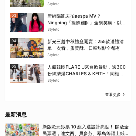
Styletc
03
唐綺陽跑去拍aespa MV？
Ningning「撞臉國師」全網笑瘋：以為
下一秒要講星象
Styletc
04
新光三越中秋禮盒開賣！255款送禮清
單一次看，蛋黃酥、日韓甜點全都有
Styletc
05
人氣韓團FLARE U來台掀暴動，逾300
粉絲擠爆CHARLES & KEITH！同框程
予希、曝後台真實互動
Styletc
查看更多
最新消息
新版歐元鈔票 10 組入選設計亮點！ 開放全
民票選，達文西、貝多芬、翠鳥等躍上紙鈔