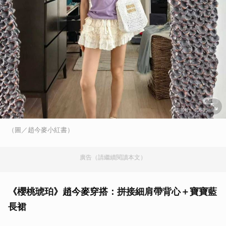
（圖／趙今麥小紅書）
廣告（請繼續閱讀本文）
《櫻桃琥珀》趙今麥穿搭：拼接細肩帶背心＋寶寶藍
長裙