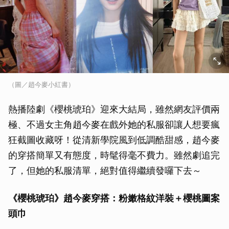
（圖／趙今麥小紅書）
熱播陸劇《櫻桃琥珀》迎來大結局，雖然網友評價兩
極、不過女主角趙今麥在戲外她的私服卻讓人想要瘋
狂截圖收藏呀！從清新學院風到低調酷甜感，趙今麥
的穿搭簡單又有態度，時髦得毫不費力。雖然劇追完
了，但她的私服清單，絕對值得繼續發囉下去～
《櫻桃琥珀》趙今麥穿搭：粉嫩格紋洋裝＋櫻桃圖案
頭巾