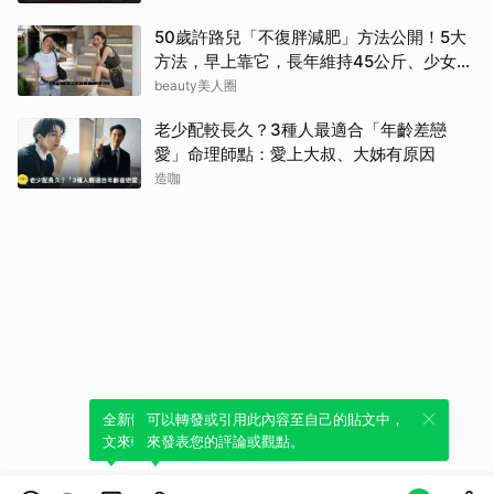
50歲許路兒「不復胖減肥」方法公開！5大
方法，早上靠它，長年維持45公斤、少女感
滿滿
beauty美人圈
老少配較長久？3種人最適合「年齡差戀
愛」命理師點：愛上大叔、大姊有原因
造咖
全新體驗！一鍵引用此內容，透過發布貼
可以轉發或引用此內容至自己的貼文中，
文來輕鬆表達個人立場。
來發表您的評論或觀點。