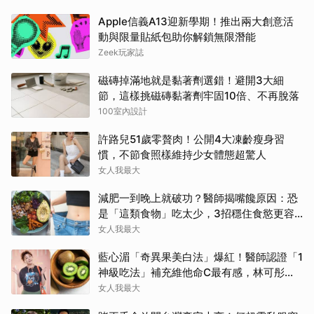
Apple信義A13迎新學期！推出兩大創意活
動與限量貼紙包助你解鎖無限潛能
Zeek玩家誌
磁磚掉滿地就是黏著劑選錯！避開3大細
節，這樣挑磁磚黏著劑牢固10倍、不再脫落
100室內設計
許路兒51歲零贅肉！公開4大凍齡瘦身習
慣，不節食照樣維持少女體態超驚人
女人我最大
減肥一到晚上就破功？醫師揭嘴饞原因：恐
是「這類食物」吃太少，3招穩住食慾更容
易瘦！
女人我最大
藍心湄「奇異果美白法」爆紅！醫師認證「1
神級吃法」補充維他命C最有感，林可彤自
曝從小跟著吃
女人我最大