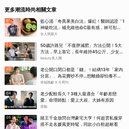
更多潮流時尚相關文章
01
藍心湄「奇異果美白法」爆紅！醫師認證「1
神級吃法」補充維他命C最有感，林可彤自
曝從小跟著吃
女人我最大
02
50歲許路兒「不復胖減肥」方法公開！5大
方法，早上靠它，長年維持45公斤、少女感
滿滿
beauty美人圈
03
老公開口閉口都是「錢」！結褵13年「家內
分居」、為花費吵不停…想離婚卻怕養不活
自己：還要忍3年？
幸福熟齡 X 今周刊
04
老少配較長久？3種人最適合「年齡差戀
愛」命理師點：愛上大叔、大姊有原因
造咖
05
賭王千金放閃台灣豪宅大亨！何超雲私服穿
搭不走名媛風更時髦，同款小白鞋超耐看