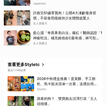
群神鞋
Japaholic
許路兒51歲零贅肉！公開4大凍齡瘦身習
慣，不節食照樣維持少女體態超驚人
女人我最大
藍心湄「奇異果美白法」爆紅！醫師認證「1
神級吃法」補充維他命C最有感，林可彤自
曝從小跟著吃
女人我最大
查看更多Styletc
最近1小時結果
01
2026中秋禮盒推薦！蛋黃酥、手工餅
乾、馬卡龍冰淇淋一次看，送禮自用都
適合！
Styletc
02
誰家的狗？ 雙寶跑去沼澤打滾「主人
頭很痛」