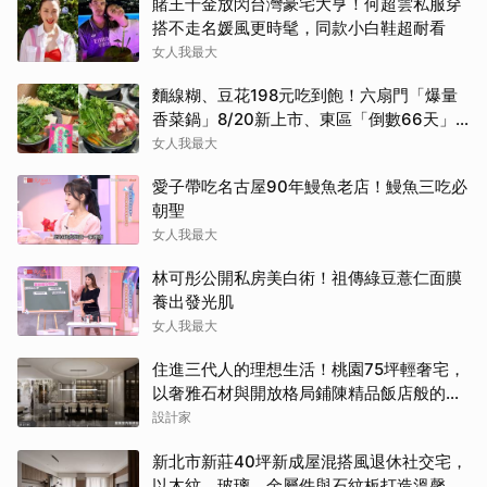
賭王千金放閃台灣豪宅大亨！何超雲私服穿
搭不走名媛風更時髦，同款小白鞋超耐看
女人我最大
麵線糊、豆花198元吃到飽！六扇門「爆量
香菜鍋」8/20新上市、東區「倒數66天」
香菜甜點店爆紅
女人我最大
愛子帶吃名古屋90年鰻魚老店！鰻魚三吃必
朝聖
女人我最大
林可彤公開私房美白術！祖傳綠豆薏仁面膜
養出發光肌
女人我最大
住進三代人的理想生活！桃園75坪輕奢宅，
以奢雅石材與開放格局鋪陳精品飯店般的優
雅日常
設計家
新北市新莊40坪新成屋混搭風退休社交宅，
以木紋、玻璃、金屬件與石紋板打造溫馨日