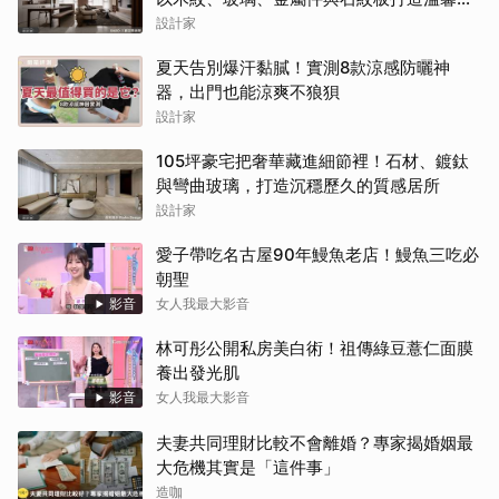
常
設計家
夏天告別爆汗黏膩！實測8款涼感防曬神
器，出門也能涼爽不狼狽
設計家
105坪豪宅把奢華藏進細節裡！石材、鍍鈦
與彎曲玻璃，打造沉穩歷久的質感居所
設計家
愛子帶吃名古屋90年鰻魚老店！鰻魚三吃必
朝聖
影音
女人我最大影音
林可彤公開私房美白術！祖傳綠豆薏仁面膜
養出發光肌
影音
女人我最大影音
夫妻共同理財比較不會離婚？專家揭婚姻最
大危機其實是「這件事」
造咖