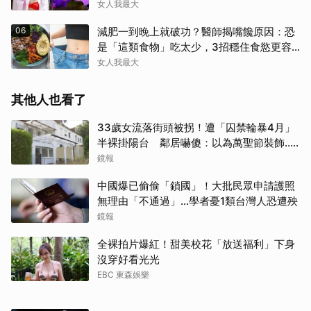
女人我最大
06
減肥一到晚上就破功？醫師揭嘴饞原因：恐
是「這類食物」吃太少，3招穩住食慾更容
易瘦！
女人我最大
其他人也看了
33歲女流落街頭被拐！遭「囚禁輪暴4月」
半裸掛陽台 鄰居嚇傻：以為萬聖節裝飾...
主謀竟與妻小同住
鏡報
取消
中國爆已偷偷「鎖國」！大批民眾申請護照
無理由「不通過」...學者憂1類台灣人恐遭殃
鏡報
全裸拍片爆紅！甜美校花「放送福利」下身
沒穿好看光光
EBC 東森娛樂