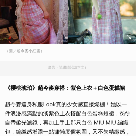
（圖／趙今麥小紅書）
廣告（請繼續閱讀本文）
《櫻桃琥珀》趙今麥穿搭：紫色上衣＋白色蛋糕裙
趙今麥這身私服Look真的少女感直接爆棚！她以一
件浪漫感滿點的淡紫色上衣搭配白色蛋糕短裙，彷彿
自帶柔光濾鏡，再加上手上那只白色 MIU MIU 編織
包，編織感增添一點慵懶度假氛圍，又不失精緻感，