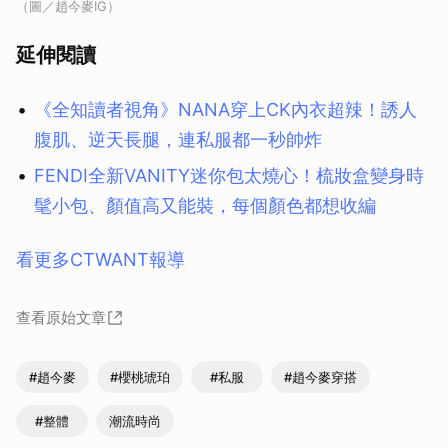
（圖／趙今麥IG）
延伸閱讀
《全知讀者視角》NANA穿上CK內衣超辣！誘人
腹肌、逆天長腿，連私服都一秒帥炸
FENDI全新VANITY迷你包太燒心！梳妝盒變身時
髦小包、顏值高又能裝，每個顏色都想收編
看更多CTWANT報導
查看原始文章
#趙今麥
#櫻桃琥珀
#私服
#趙今麥穿搭
#整體
潮流時尚