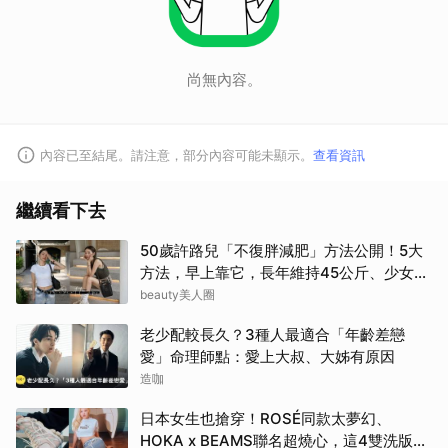
尚無內容。
內容已至結尾。請注意，部分內容可能未顯示。
查看資訊
繼續看下去
50歲許路兒「不復胖減肥」方法公開！5大
方法，早上靠它，長年維持45公斤、少女感
滿滿
beauty美人圈
老少配較長久？3種人最適合「年齡差戀
愛」命理師點：愛上大叔、大姊有原因
造咖
日本女生也搶穿！ROSÉ同款太夢幻、
HOKA x BEAMS聯名超燒心，這4雙洗版社