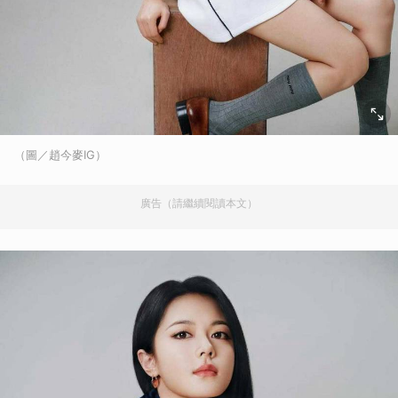
（圖／趙今麥IG）
廣告（請繼續閱讀本文）