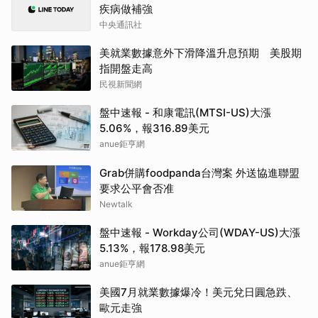
疾病做補強
中央通訊社
美就業數據意外下滑降溫升息預期 美股期
指開盤走高
民視新聞網
盤中速報 - 和康電訊(MTSI-US)大漲
5.06%，報316.89美元
anue鉅亨網
Grab併購foodpanda台灣案 外送協進聯盟
要求公平會否准
Newtalk
盤中速報 - Workday公司(WDAY-US)大漲
5.13%，報178.98美元
anue鉅亨網
美國7月就業數據爆冷！美元兌日圓急跌、
歐元走強