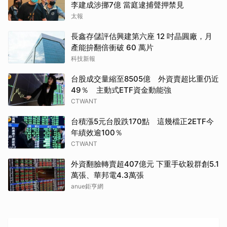
李建成涉挪7億 當庭逮捕聲押禁見
太報
長鑫存儲評估興建第六座 12 吋晶圓廠，月
產能拚翻倍衝破 60 萬片
科技新報
台股成交量縮至8505億 外資賣超比重仍近
49％ 主動式ETF資金動能強
CTWANT
台積漲5元台股跌170點 這幾檔正2ETF今
年績效逾100％
CTWANT
外資翻臉轉賣超407億元 下重手砍殺群創5.1
萬張、華邦電4.3萬張
anue鉅亨網