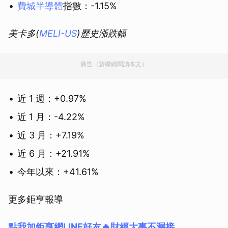
費城半導體
指數：-1.15%
美卡多(
MELI-US
)歷史漲跌幅
廣告（請繼續閱讀本文）
近 1 週：+0.97%
近 1 月：-4.22%
近 3 月：+7.19%
近 6 月：+21.91%
今年以來：+41.61%
更多鉅亨報導
點我加鉅亨網LINE好友🔥財經大事不漏接