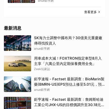
anue鉅亨網
查看更多
最新消息
SK海力士調整中國布局？30億美元重慶廠
傳尋找投資人
anue鉅亨網
用車成本大減！FOXTRON指定車型8月入
主享「六萬公里內定期保養費用全免」
Zeek玩家誌
鉅亨速報 - Factset 最新調查：BioMarin製
藥(BMRN-US)EPS預估上修至5.01元，預
估目標價為86.00元
anue鉅亨網
鉅亨速報 - Factset 最新調查：詹姆斯哈迪
工業公司JHX-US的目標價調升至30.18元，