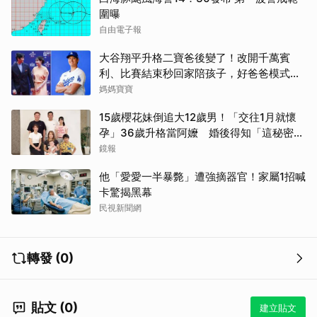
圍曝
自由電子報
大谷翔平升格二寶爸後變了！改開千萬賓
利、比賽結束秒回家陪孩子，好爸爸模式全
開
媽媽寶寶
15歲櫻花妹倒追大12歲男！「交往1月就懷
孕」36歲升格當阿嬤 婚後得知「這秘密」
傻眼了
鏡報
他「愛愛一半暴斃」遭強摘器官！家屬1招喊
卡驚揭黑幕
民視新聞網
轉發 (0)
貼文 (0)
建立貼文