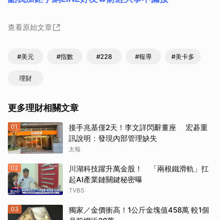
查看原始文章
#美元
#指數
#228
#報導
#美卡多
理財
更多理財相關文章
01
接手兆基僅2天！李文詳閃辭董座 宏碁重
訊說明：發現內部管理缺失
太報
02
川湖科技躍升萬金股！ 「兩根鐵滑軌」扛
起AI產業鏈關鍵秘密曝
TVBS
03
獨家／金價衝高！1公斤金塊值458萬 較1個