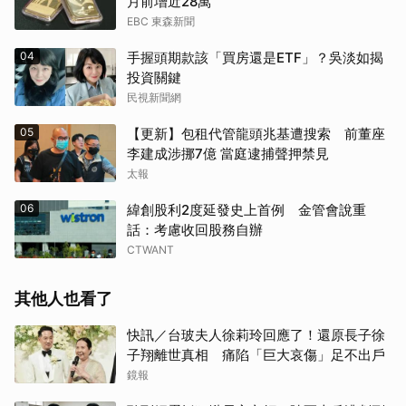
月前增近28萬
EBC 東森新聞
04
手握頭期款該「買房還是ETF」？吳淡如揭
投資關鍵
民視新聞網
05
【更新】包租代管龍頭兆基遭搜索 前董座
李建成涉挪7億 當庭逮捕聲押禁見
太報
06
緯創股利2度延發史上首例 金管會說重
話：考慮收回股務自辦
CTWANT
其他人也看了
快訊／台玻夫人徐莉玲回應了！還原長子徐
子翔離世真相 痛陷「巨大哀傷」足不出戶
鏡報