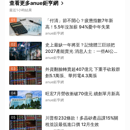
查看更多anue鉅亨網
最近1小時結果
01
「付清」節不開心？疲憊指數7年新
高！5.5年沒加薪 94%憂中年失業
anue鉅亨網
取消
02
史上最缺一年將至？記憶體三巨頭把
2027產能賣光 消息人士：一些AI公司
已在「跪求晶片」
anue鉅亨網
03
外資翻臉轉賣超407億元 下重手砍殺群
創5.1萬張、華邦電4.3萬張
anue鉅亨網
04
旺宏7月營收衝破70億元 續創單月新高
anue鉅亨網
05
川普祭232條款！多晶矽產品課15%關
稅並設最低進口價 12月生效