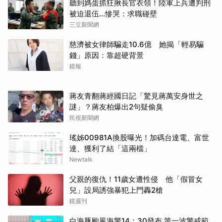
聽到媽蛋抓狂揪長官衣領！陸軍上兵遭判刑
被迫退伍…慘哭：求職碰壁
三立新聞網
慈濟被女律師騙走10.6億 她揭「輕易騙
錢」原因：靠超硬背景
鏡報
蔣友青翻蔣經國日記「驚見蔣萬安身世之
謎」？蔣友柏爆出2句疑偷臭
民視新聞網
瑤姊00981A換股曝光！加碼台達電、富世
達、獲利了結「這兩檔」
Newtalk
父親的復仇！11歲女遭性侵 他「假冒女
兒」設局誘強暴犯上門轟2槍
鏡週刊
白海豚颱風海警14：30發布 第一波警戒範