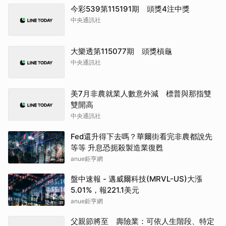
今彩539第115191期 頭獎4注中獎
中央通訊社
大樂透第115077期 頭獎槓龜
中央通訊社
美7月非農就業人數意外減 標普與那指雙
雙開高
中央通訊社
Fed還升得下去嗎？華爾街看完非農都說先
等等 升息恐扼殺製造業復甦
anue鉅亨網
盤中速報 - 邁威爾科技(MRVL-US)大漲
5.01%，報221.1美元
anue鉅亨網
父親節將至 壽險業：可依人生階段、特定