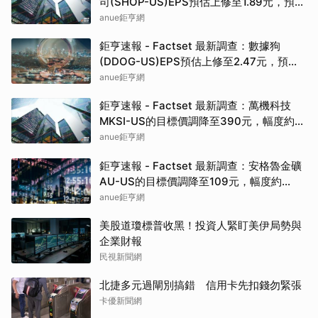
司(SHOP-US)EPS預估上修至1.89元，預估
目標價為175.00元
anue鉅亨網
鉅亨速報 - Factset 最新調查：數據狗
(DDOG-US)EPS預估上修至2.47元，預估
目標價為295.00元
anue鉅亨網
鉅亨速報 - Factset 最新調查：萬機科技
MKSI-US的目標價調降至390元，幅度約
6.02%
anue鉅亨網
鉅亨速報 - Factset 最新調查：安格魯金礦
AU-US的目標價調降至109元，幅度約
3.11%
anue鉅亨網
美股道瓊標普收黑！投資人緊盯美伊局勢與
企業財報
民視新聞網
北捷多元過閘別搞錯 信用卡先扣錢勿緊張
卡優新聞網