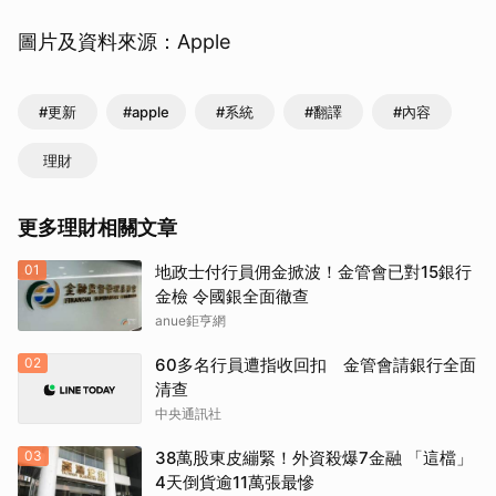
圖片及資料來源：Apple
#更新
#apple
#系統
#翻譯
#內容
理財
更多理財相關文章
01
地政士付行員佣金掀波！金管會已對15銀行
金檢 令國銀全面徹查
anue鉅亨網
02
60多名行員遭指收回扣 金管會請銀行全面
清查
中央通訊社
03
38萬股東皮繃緊！外資殺爆7金融 「這檔」
4天倒貨逾11萬張最慘