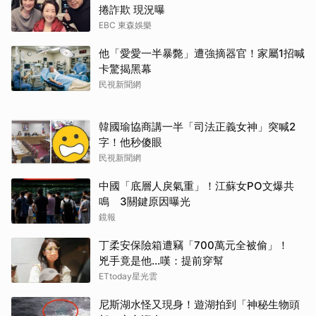
捲詐欺 現況曝
EBC 東森娛樂
他「愛愛一半暴斃」遭強摘器官！家屬1招喊
卡驚揭黑幕
民視新聞網
韓國瑜協商講一半「司法正義女神」突喊2
字！他秒傻眼
民視新聞網
中國「底層人戾氣重」！江蘇女PO文爆共
鳴 3關鍵原因曝光
鏡報
丁柔安保險箱遭竊「700萬元全被偷」！
兇手竟是他...嘆：提前穿幫
ETtoday星光雲
尼斯湖水怪又現身！遊湖拍到「神秘生物頭