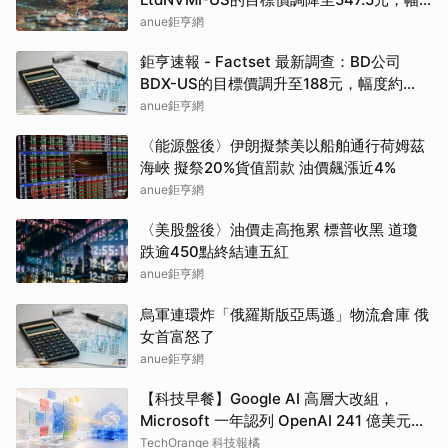
度約8.75%
anue鉅亨網
鉅亨速報 - Factset 最新調查：BD公司
BDX-US的目標價調升至188元，幅度約
5.92%
anue鉅亨網
〈能源盤後〉伊朗擬禁美以船舶通行荷姆茲
海峽 擬祭20%貨值罰款 油價飆漲近4%
anue鉅亨網
〈美股盤後〉油價走高拖累 標普收黑 道瓊
跌逾450點終結連五紅
anue鉅亨網
烏軍連環炸「俄羅斯版亞馬遜」物流倉庫 俄
女首富怒了
anue鉅亨網
【科技早餐】Google AI 高層大改組，
Microsoft 一年認列 OpenAI 241 億美元營
收
TechOrange 科技報橘