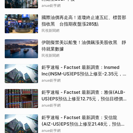
anue鉅亨網
國際油價再走高！道瓊終止連五紅、標普那
指收黑 台指期夜盤漲285點
民視新聞網
伊朗擬禁美以船隻！油價飆漲美股收黑 靜
待就業數據
民視新聞網
鉅亨速報 - Factset 最新調查：Insmed
Inc(INSM-US)EPS預估上修至-2.35元，預
估目標價為197.50元
anue鉅亨網
鉅亨速報 - Factset 最新調查：雅保(ALB-
US)EPS預估上修至12.75元，預估目標價為
184.50元
anue鉅亨網
鉅亨速報 - Factset 最新調查：安信龍
(AIZ-US)EPS預估上修至21.48元，預估目
標價為312.50元
anue鉅亨網