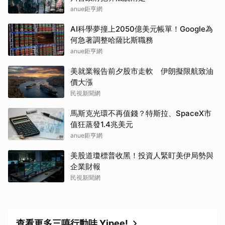
anue鉅亨網
AI科學夢撞上2050億美元帳單！Google為
何急著調整哈薩比斯職務
anue鉅亨網
美就業報告前夕股市走軟 伊朗擬限航致油
價大漲
民視新聞網
馬斯克光環不再值錢？特斯拉、SpaceX市
值狂蒸發1.4兆美元
anue鉅亨網
美股道瓊標普收黑！投資人緊盯美伊局勢與
企業財報
民視新聞網
查看更多三嘻行動哇 Yipee!