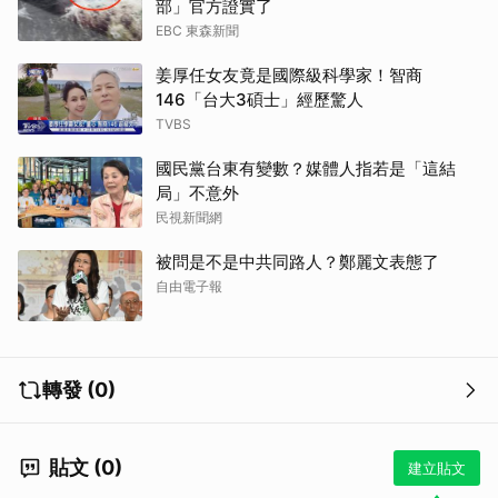
部」官方證實了
EBC 東森新聞
姜厚任女友竟是國際級科學家！智商
146「台大3碩士」經歷驚人
TVBS
國民黨台東有變數？媒體人指若是「這結
局」不意外
民視新聞網
被問是不是中共同路人？鄭麗文表態了
自由電子報
轉發 (0)
貼文 (0)
建立貼文