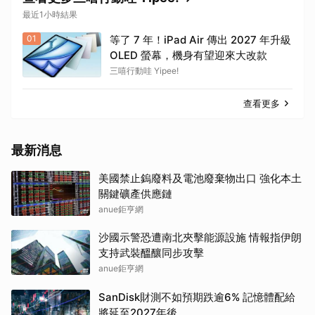
最近1小時結果
01
等了 7 年！iPad Air 傳出 2027 年升級
OLED 螢幕，機身有望迎來大改款
三嘻行動哇 Yipee!
查看更多
最新消息
美國禁止鎢廢料及電池廢棄物出口 強化本土
關鍵礦產供應鏈
anue鉅亨網
沙國示警恐遭南北夾擊能源設施 情報指伊朗
支持武裝醞釀同步攻擊
anue鉅亨網
SanDisk財測不如預期跌逾6% 記憶體配給
將延至2027年後