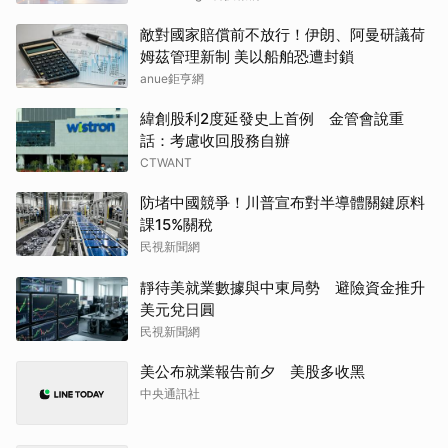
敵對國家賠償前不放行！伊朗、阿曼研議荷
姆茲管理新制 美以船舶恐遭封鎖
anue鉅亨網
緯創股利2度延發史上首例 金管會說重
話：考慮收回股務自辦
CTWANT
防堵中國競爭！川普宣布對半導體關鍵原料
課15%關稅
民視新聞網
靜待美就業數據與中東局勢 避險資金推升
美元兌日圓
民視新聞網
美公布就業報告前夕 美股多收黑
中央通訊社