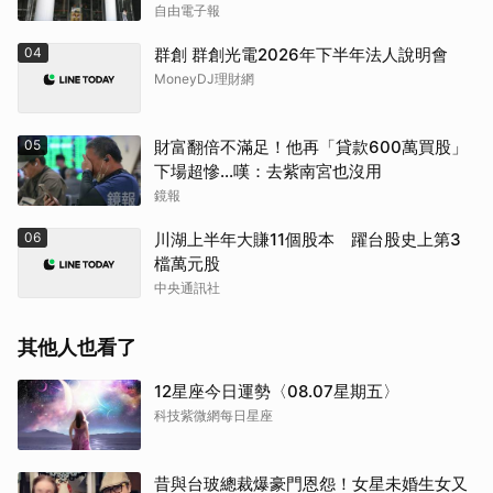
自由電子報
04
群創 群創光電2026年下半年法人說明會
MoneyDJ理財網
05
財富翻倍不滿足！他再「貸款600萬買股」
下場超慘...嘆：去紫南宮也沒用
鏡報
06
川湖上半年大賺11個股本 躍台股史上第3
檔萬元股
中央通訊社
其他人也看了
12星座今日運勢〈08.07星期五〉
科技紫微網每日星座
取消
昔與台玻總裁爆豪門恩怨！女星未婚生女又