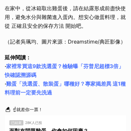
在家中，從冰箱取出雞蛋後，請在結露形成前盡快使
用，避免水分與雜菌進入蛋內。想安心做蛋料理，就
從 正確且安全的保存方法 開始吧。
（記者吳珮均、圖片來源：Dreamstime/典匠影像）
延伸閱讀：
·
家裡常買這9款洗選蛋？檢驗曝「芬普尼超標3倍」
快確認溯源碼
·
雞蛋「洗選蛋、散裝蛋」哪種好？專家揭差異 這1種
料理前一定要先洗過
☝就差你一票！
已結束
28K人已投
面對有問題雞蛋，你會如何因應？