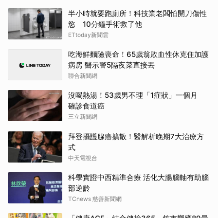
半小時就要跑廁所！科技業老闆怕開刀傷性
慾 10分鐘手術救了他
ETtoday新聞雲
吃海鮮麵險喪命！65歲翁敗血性休克住加護
病房 醫示警5隔夜菜直接丟
聯合新聞網
沒喝熱湯！53歲男不理「1症狀」一個月
確診食道癌
三立新聞網
拜登攝護腺癌擴散！醫解析晚期7大治療方
式
中天電視台
科學實證中西精準合療 活化大腸腦軸有助腦
部逆齡
TCnews 慈善新聞網