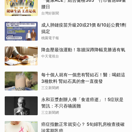
「健康ACE」結合健檢365 竹市響應89量
腰日
台灣好新聞
成人肺鏈疫苗升級20或21價 8/10起公費1劑
搞定
桃園電子報
降血壓最強運動！靠牆深蹲降幅竟勝過有氧
中天電視台
每十個人就有一個患有腎結石！醫：喝錯這
3種飲料 腎結石真的會一直復發
三立新聞網
永和豆漿創辦人傳「食道癌逝」！5症狀是
警訊：不只吞嚥困難
三立新聞網
癌症指數正常就安心？ 5旬婦乳房檢查後確
診零期乳癌