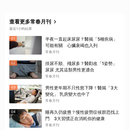
查看更多常春月刊
最近1小時結果
01
半夜一直起床尿尿？醫揭「5種疾病」
可能有關 心臟衰竭也入列
常春月刊
02
排尿不順、殘尿多？醫勸改「1姿勢」
尿尿 尤其這類男性更適合
常春月刊
03
男性更年期不只性慾下降！醫揭「3大
變化」 乳房變大也中了
常春月刊
04
睡再久仍疲憊？慢性疲勞症候群恐找上
門 3大習慣正在消耗你的健康
常春月刊