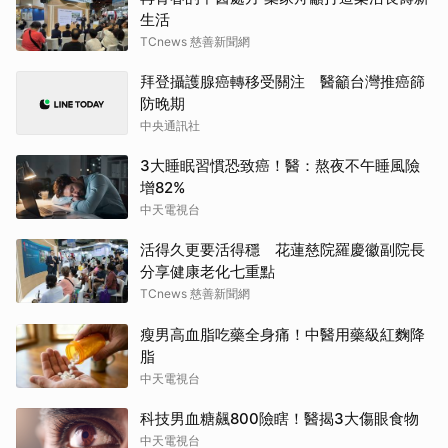
生活
TCnews 慈善新聞網
拜登攝護腺癌轉移受關注 醫籲台灣推癌篩
防晚期
中央通訊社
3大睡眠習慣恐致癌！醫：熬夜不午睡風險
增82%
中天電視台
活得久更要活得穩 花蓮慈院羅慶徽副院長
分享健康老化七重點
TCnews 慈善新聞網
瘦男高血脂吃藥全身痛！中醫用藥級紅麴降
脂
中天電視台
科技男血糖飆800險瞎！醫揭3大傷眼食物
中天電視台