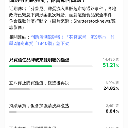
近期傳出「芬普尼」雞蛋流入量販超市等通路事件，各地
政府已緊急下架涉案批次雞蛋。面對這類食品安全事件，
你會採取什麼行動？（圖片來源：Shutterstocknews/達
志影像）
相關連結
：
問題蛋溯源碼曝！「芬普尼蛋」流9縣市 竹
縣2超商進貨「1840顆」急下架
只買信任品牌或來源明確的雞蛋
14,430
票
51.21
%
立即停止購買雞蛋，觀望後再說
6,994
票
24.82
%
持續購買，但會加強清洗與煮熟
2,491
票
8.84
%