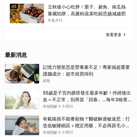
05
立秋後小心吃胖！栗子、菱角、南瓜熱
量藏陷阱，高澱粉蔬菜吃錯恐越減越肥
常春月刊
查看更多
最新消息
記憶力變差恐是營養素不足！專家揭超重要
護腦成分：超市就買得到
鏡報
55歲是子宮內膜癌發生最多年齡！停經後出
血＝不正常，別再當「回春」…每年3檢查保
命：早期治癒率達9成5
幸福熟齡 X 今周刊
有氣喘就不能養寵物？醫破解過敏迷思：打
造低敏睡眠區＋穩定用藥，不必再跟毛小孩
分離
幸福熟齡 X 今周刊