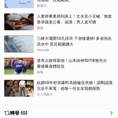
鏡週刊
人妻拼事業拼到床上！丈夫見小王喊「無套
懷孕讓老公養」崩潰：男人真可憐
鏡報
三峽大壩開13孔排洪 下游慘遭殃! 多省泡在
取消
洪水中 受災範圍擴大
Newtalk
道奇止敗得靠他！山本由伸107球無失分
賽後曝身體狀況
鏡報
結婚10年舒淇爆料馮德倫沒求婚！認剛認識
完全不來電：他每一任女友我都很熟
女人我最大
轉發 (0)