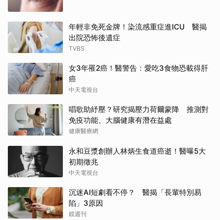
年輕非免死金牌！染流感重症進ICU 醫揭
出院恐怖後遺症
TVBS
女3年罹2癌！醫警告：愛吃3食物恐載得肝
癌
中天電視台
唱歌助紓壓？研究揭壓力荷爾蒙降 推測對
免疫功能、大腦健康有潛在益處
健康醫療網
永和豆漿創辦人林炳生食道癌逝！醫曝5大
初期徵兆
中天電視台
沉迷AI短劇看不停？ 醫揭「長輩特別易
陷」3原因
鏡週刊