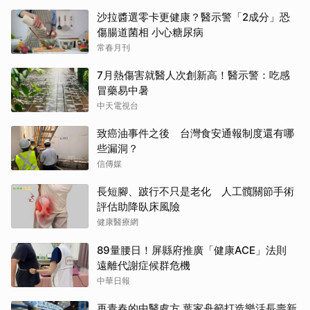
沙拉醬選零卡更健康？醫示警「2成分」恐
傷腸道菌相 小心糖尿病
常春月刊
7月熱傷害就醫人次創新高！醫示警：吃感
冒藥易中暑
中天電視台
致癌油事件之後 台灣食安通報制度還有哪
些漏洞？
信傳媒
長短腳、跛行不只是老化 人工髖關節手術
評估助降臥床風險
健康醫療網
89量腰日！屏縣府推廣「健康ACE」法則
遠離代謝症候群危機
中華日報
再青春的中醫處方 葉家舟籲打造樂活長壽新