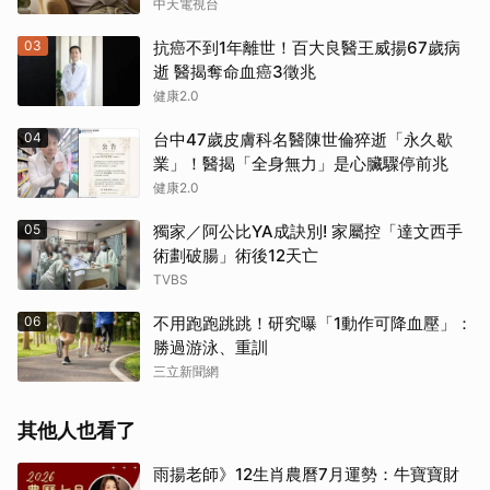
中天電視台
03
抗癌不到1年離世！百大良醫王威揚67歲病
逝 醫揭奪命血癌3徵兆
健康2.0
04
台中47歲皮膚科名醫陳世倫猝逝「永久歇
業」！醫揭「全身無力」是心臟驟停前兆
健康2.0
05
獨家／阿公比YA成訣別! 家屬控「達文西手
術劃破腸」術後12天亡
TVBS
06
不用跑跑跳跳！研究曝「1動作可降血壓」：
勝過游泳、重訓
三立新聞網
其他人也看了
雨揚老師》12生肖農曆7月運勢：牛寶寶財