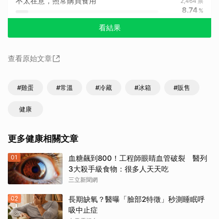
不太在意，照常購買食用
2,464
票
8.74
%
看結果
查看原始文章
#雞蛋
#常溫
#冷藏
#冰箱
#販售
健康
更多健康相關文章
01
血糖飆到800！工程師眼睛血管破裂 醫列
3大殺手級食物：很多人天天吃
三立新聞網
02
長期缺氧？醫曝「臉部2特徵」秒測睡眠呼
吸中止症