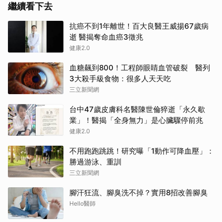
繼續看下去
抗癌不到1年離世！百大良醫王威揚67歲病
逝 醫揭奪命血癌3徵兆
健康2.0
血糖飆到800！工程師眼睛血管破裂 醫列
3大殺手級食物：很多人天天吃
三立新聞網
台中47歲皮膚科名醫陳世倫猝逝「永久歇
業」！醫揭「全身無力」是心臟驟停前兆
健康2.0
不用跑跑跳跳！研究曝「1動作可降血壓」：
勝過游泳、重訓
三立新聞網
腳汗狂流、腳臭洗不掉？實用8招改善腳臭
Hello醫師