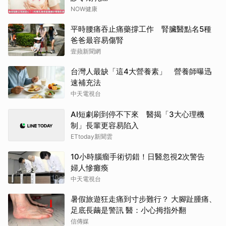
NOW健康
平時腰痛吞止痛藥撐工作 腎臟醫點名5種
爸爸最容易傷腎
壹蘋新聞網
台灣人最缺「這4大營養素」 營養師曝迅
速補充法
中天電視台
AI短劇刷到停不下來 醫揭「3大心理機
制」長輩更容易陷入
ETtoday新聞雲
10小時腦瘤手術切錯！日醫忽視2次警告
婦人慘癱瘓
中天電視台
暑假旅遊狂走痛到寸步難行？ 大腳趾腫痛、
足底長繭是警訊 醫：小心拇指外翻
信傳媒