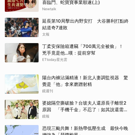
喜臨門、蛇寶寶事業順遂(上)
Newtalk
延長第10局擊出內野安打 大谷勝利打點終
結道奇7連敗
太報
丁柔安保險箱遭竊「700萬元全被偷」！
兇手竟是他...嘆：提前穿幫
ETtoday星光雲
陽台內褲沾滿精液！新北人妻調監視器 驚
覺是「他」拿來磨蹭射精
鏡週刊
婆媳隔空撕破臉？台玻夫人還原長子離世2
原因 「手機千金」不忍了：如其說還需要
離開嗎？
鏡報
恐現三颱共舞！新熱帶低壓生成 最快今晚
增強為「琵鷺颱風」