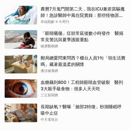
農曆7月鬼門開第二天，我在ICU兼差當驅魔
師！急診醫師中風住院實錄：那些怪物原來
叫譫妄
幸福熟齡 X 今周刊
「眼睛曬傷」症狀常延後數小時發作 醫揭
常見警訊與夏季護眼重點
健康醫療網
郵局總愛問東問西？櫃台人員1句「領生活費
嗎」藏著最溫柔的關懷
優活健康網
血糖飆到800！工程師眼睛血管破裂 醫列
3大殺手級食物：很多人天天吃
三立新聞網
長期缺氧？醫曝「臉部2特徵」秒測睡眠呼
吸中止症
中天電視台