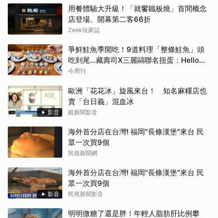
用餐體驗大升級！「就饗鐵板燒」首間概念
店登場、開幕第二客66折
Zeek玩家誌
爭鮮鮭魚季開吃！9道料理「整條鮭魚」頭
吃到尾…藏壽司X三麗鷗聯名扭蛋：Hello
Kitty、酷洛米18款全搜集
今周刊
歐洲「花花冰」旋風來台！ 知名麻糬店也
賣「台日義」混血冰
影音
鏡新聞影音
海外首分店在台灣! 福岡"長條漢堡"來台 民
眾一次買9個
民視新聞網
海外首分店在台灣! 福岡"長條漢堡"來台 民
眾一次買9個
影音
民視新聞影音
明明微糖了還是胖！年輕人脂肪肝比例攀