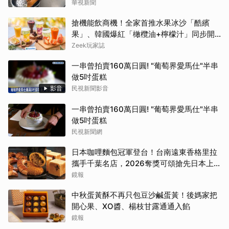
華視新聞
搶機能飲商機！全家首推水果冰沙「酷繽
果」、韓國爆紅「橄欖油+檸檬汁」同步開
賣
Zeek玩家誌
一串曾拍賣160萬日圓! "葡萄界愛馬仕"半串
做5吋蛋糕
影音
民視新聞影音
一串曾拍賣160萬日圓! "葡萄界愛馬仕"半串
做5吋蛋糕
民視新聞網
日本咖哩麵包冠軍登台！台南遠東香格里拉
攜手千葉名店，2026奪獎可頌搶先日本上
市
鏡報
中秋蛋黃酥不再只包豆沙鹹蛋黃！後媽家把
開心果、XO醬、楊枝甘露通通入餡
鏡報