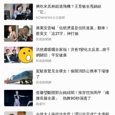
爽吃米其林錯過飛機？王育敏全甩鍋給
「它」
NOWNEWS今日新聞
蔣萬安昔喊「信慈濟還是信民進黨」翻車！
蔡英文「這21字」神打臉
取消
民視新聞網
洪慈庸暖曬全家福！洪爸1變化太反差…掀千
網關切：平安健康
民視新聞網
駕駛座驚見全裸女！偷開消防公務車下場慘
了
民視新聞網
曾馨瑩斷開郭台銘緋聞！辣穿挖洞馬甲「纖
腰長腿全露」 熱舞90秒濕透了
鏡週刊
台玻夫人挨控冷血母！譚以欣完成亡夫遺願