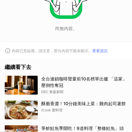
尚無內容。
內容已至結尾。請注意，部分內容可能未顯示。
查看資訊
繼續看下去
全台連鎖咖啡聲量前10名榜單出爐 「這家」
壓倒性奪冠
EBC 東森新聞
酥脆香濃！10分鐘美味上菜：雞肉起司薯餅
iCook 愛料理
爭鮮鮭魚季開吃！9道料理「整條鮭魚」頭