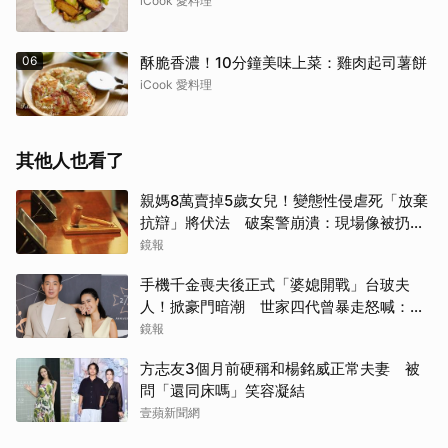
iCook 愛料理
06
酥脆香濃！10分鐘美味上菜：雞肉起司薯餅
iCook 愛料理
其他人也看了
親媽8萬賣掉5歲女兒！變態性侵虐死「放棄
抗辯」將伏法 破案警崩潰：現場像被扔掉
的洋娃娃
鏡報
手機千金喪夫後正式「婆媳開戰」台玻夫
人！掀豪門暗潮 世家四代曾暴走怒喊：我
只是一個年輕人
鏡報
方志友3個月前硬稱和楊銘威正常夫妻 被
問「還同床嗎」笑容凝結
壹蘋新聞網