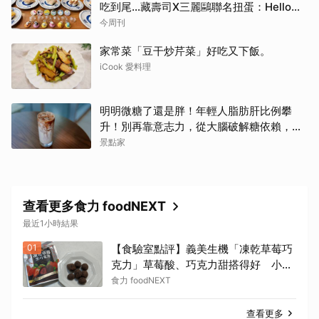
吃到尾…藏壽司X三麗鷗聯名扭蛋：Hello
Kitty、酷洛米18款全搜集
今周刊
家常菜「豆干炒芹菜」好吃又下飯。
iCook 愛料理
明明微糖了還是胖！年輕人脂肪肝比例攀
升！別再靠意志力，從大腦破解糖依賴，輕
鬆變美變瘦變年輕！
景點家
查看更多食力 foodNEXT
最近1小時結果
01
【食驗室點評】義美生機「凍乾草莓巧
克力」草莓酸、巧克力甜搭得好 小包
份量能否撐起價格成考驗
食力 foodNEXT
查看更多