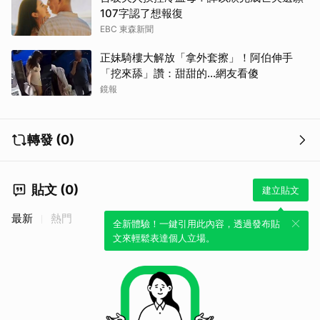
107字認了想報復
EBC 東森新聞
正妹騎樓大解放「拿外套擦」！阿伯伸手
「挖來舔」讚：甜甜的...網友看傻
鏡報
轉發 (0)
貼文 (0)
建立貼文
最新
熱門
全新體驗！一鍵引用此內容，透過發布貼
文來輕鬆表達個人立場。