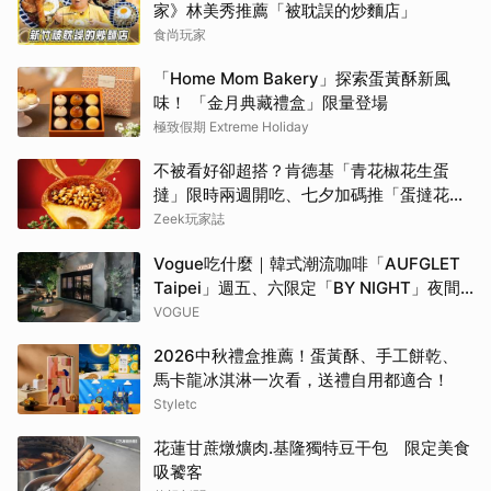
家》林美秀推薦「被耽誤的炒麵店」
食尚玩家
「Home Mom Bakery」探索蛋黃酥新風
味！ 「金月典藏禮盒」限量登場
極致假期 Extreme Holiday
不被看好卻超搭？肯德基「青花椒花生蛋
撻」限時兩週開吃、七夕加碼推「蛋撻花
束」
Zeek玩家誌
Vogue吃什麼｜韓式潮流咖啡「AUFGLET
Taipei」週五、六限定「BY NIGHT」夜間
餐酒，韓籍主廚監修Fusion Dining，韓式海
VOGUE
鮮燉飯、檸檬燒啤、抹茶可朗芙開啟週末序
2026中秋禮盒推薦！蛋黃酥、手工餅乾、
曲
馬卡龍冰淇淋一次看，送禮自用都適合！
Styletc
花蓮甘蔗燉爌肉.基隆獨特豆干包 限定美食
吸饕客