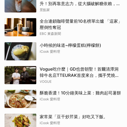
升！別再靠意志力，從大腦破解糖依賴，輕
鬆變美變瘦變年輕！
景點家
全台連鎖咖啡聲量前10名榜單出爐 「這家」
壓倒性奪冠
EBC 東森新聞
小時候的味道~檸檬蛋糕(檸檬餅)
iCook 愛料理
Vogue吃什麼｜GD也曾朝聖！首爾清潭洞
韓牛名店TTEURAK首度來台，攜手梵燒
肉，三天限定客座盛宴8月登場
VOGUE
酥脆香濃！10分鐘美味上菜：雞肉起司薯餅
iCook 愛料理
家常菜「豆干炒芹菜」好吃又下飯。
iCook 愛料理