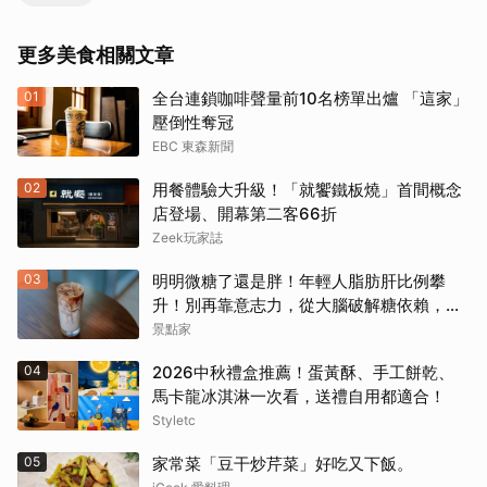
更多美食相關文章
01
全台連鎖咖啡聲量前10名榜單出爐 「這家」
壓倒性奪冠
EBC 東森新聞
02
用餐體驗大升級！「就饗鐵板燒」首間概念
店登場、開幕第二客66折
Zeek玩家誌
03
明明微糖了還是胖！年輕人脂肪肝比例攀
升！別再靠意志力，從大腦破解糖依賴，輕
鬆變美變瘦變年輕！
景點家
04
2026中秋禮盒推薦！蛋黃酥、手工餅乾、
馬卡龍冰淇淋一次看，送禮自用都適合！
Styletc
05
家常菜「豆干炒芹菜」好吃又下飯。