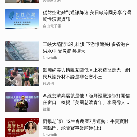
民視新聞網
從防空避難到通訊降速 美日歐等國分享台灣
韌性演習資訊
自由電子報
三峽大壩開13孔排洪 下游慘遭殃! 多省泡在
洪水中 受災範圍擴大
Newtalk
豔麗網美與情敵互毆低Ｖ上衣遭扯走光 網
民只論身材不論是非公審小三
鏡週刊
牽線慈濟高層就是他！跪拜證嚴法師打開信
任窗口 檢揭「美國慈濟青年」李易儒人脈
網絡
鏡報
雨揚老師》12生肖農曆7月運勢：牛寶寶財
喜臨門、蛇寶寶事業順遂(上)
Newtalk