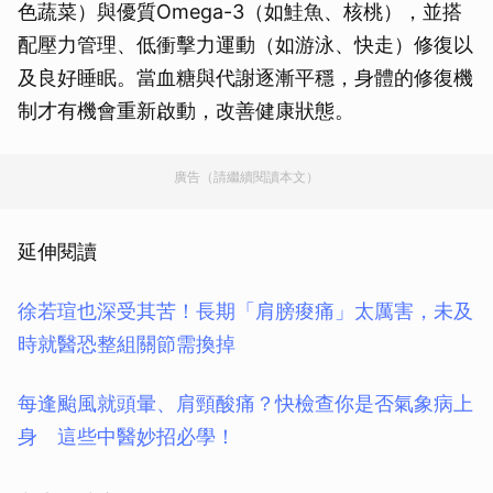
色蔬菜）與優質Omega-3（如鮭魚、核桃），並搭
配壓力管理、低衝擊力運動（如游泳、快走）修復以
及良好睡眠。當血糖與代謝逐漸平穩，身體的修復機
制才有機會重新啟動，改善健康狀態。
廣告（請繼續閱讀本文）
延伸閱讀
徐若瑄也深受其苦！長期「肩膀痠痛」太厲害，未及
時就醫恐整組關節需換掉
每逢颱風就頭暈、肩頸酸痛？快檢查你是否氣象病上
身 這些中醫妙招必學！