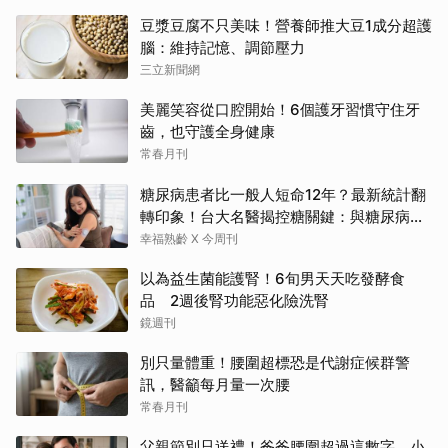
豆漿豆腐不只美味！營養師推大豆1成分超護
腦：維持記憶、調節壓力
三立新聞網
美麗笑容從口腔開始！6個護牙習慣守住牙
齒，也守護全身健康
常春月刊
糖尿病患者比一般人短命12年？最新統計翻
轉印象！台大名醫揭控糖關鍵：與糖尿病為
友、天長地久
幸福熟齡 X 今周刊
以為益生菌能護腎！6旬男天天吃發酵食
品 2週後腎功能惡化險洗腎
鏡週刊
別只量體重！腰圍超標恐是代謝症候群警
訊，醫籲每月量一次腰
常春月刊
父親節別只送禮！爸爸腰圍超過這數字，小