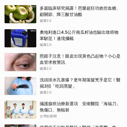
多篇臨床研究揭露！芭樂超狂功效控血糖、
顧關節、降三酸甘油酯
健康2.0
奧地利進口4.5公斤南瓜籽油也驗出致癌物
苯駢芘！邊境攔截
健康2.0
照鏡子注意！眼皮出現黃色凸起物？小心是
血管求救警訊
健康2.0
洗頭排水孔塞爆？更年期落髮兇手是它！醫
揭3招「吃回黑髮」
健康2.0
攝護腺癌治療新選項 安南醫院「海福刀」
無傷口、無輻射
台灣好新聞