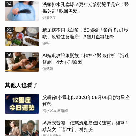
04
洗頭排水孔塞爆？更年期落髮兇手是它！醫
揭3招「吃回黑髮」
健康2.0
05
糖尿病不用戒白飯！60歲婦「飯前多加1步
驟」改變進食順序 3個月血糖狂降
鏡報
06
AI短劇攻陷銀髮族！精神科醫師解析「沉迷
短劇」4大心理原因
信傳媒
其他人也看了
父親節!小孟老師2026年08月08日(六)星座
運勢
清水孟星座塔羅
蔣萬安昔喊「信慈濟還是信民進黨」翻車！
蔡英文「這21字」神打臉