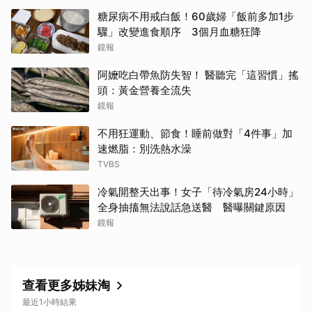
糖尿病不用戒白飯！60歲婦「飯前多加1步
驟」改變進食順序 3個月血糖狂降
鏡報
阿嬤吃白帶魚防失智！ 醫聽完「這習慣」搖
頭：黃金營養全流失
鏡報
不用狂運動、節食！睡前做對「4件事」加
速燃脂：別洗熱水澡
TVBS
冷氣開整天出事！女子「待冷氣房24小時」
全身抽搐無法說話急送醫 醫曝關鍵原因
鏡報
查看更多姊妹淘
最近1小時結果