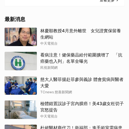
查看更多
最新消息
林慶順教授4月意外離世 女兒證實保留養
生網站
中天電視台
看病注意！健保藥品給付範圍擴增了 「抗
癌藥也入列」名單全曝光
民視新聞網
慈大人醫菲揚赴菲參與義診 體會貧病與醫者
大愛
TCnews 慈善新聞網
檢體錯置誤診子宮內膜癌！美43歲女枉切子
宮怒提告
中天電視台
杜絕醫材商代刀！衛福部：進手術室需病患