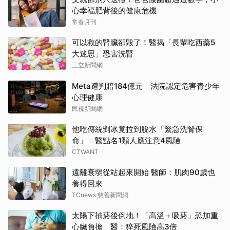
心幸福肥背後的健康危機
常春月刊
可以救的腎臟卻毁了！醫揭「長輩吃西藥5
大迷思」恐害洗腎
三立新聞網
Meta遭判賠184億元 法院認定危害青少年
心理健康
民視新聞網
他吃傳統剉冰竟拉到脫水「緊急洗腎保
命」 醫點名1類人應注意4風險
CTWANT
遠離衰弱從站起來開始 醫師：肌肉90歲也
養得回來
TCnews 慈善新聞網
太陽下抽菸後倒地！「高溫＋吸菸」恐加重
心臟負擔 醫：猝死風險高3倍