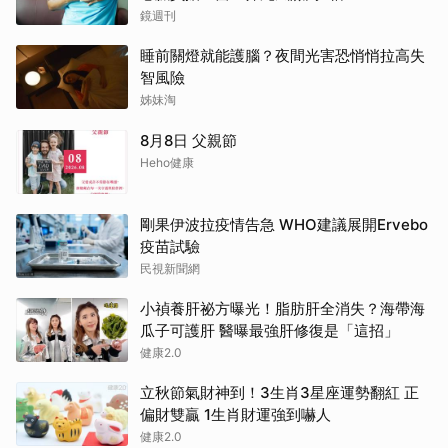
鏡週刊
睡前關燈就能護腦？夜間光害恐悄悄拉高失
智風險
姊妹淘
8月8日 父親節
Heho健康
剛果伊波拉疫情告急 WHO建議展開Ervebo
疫苗試驗
民視新聞網
小禎養肝祕方曝光！脂肪肝全消失？海帶海
瓜子可護肝 醫曝最強肝修復是「這招」
健康2.0
立秋節氣財神到！3生肖3星座運勢翻紅 正
偏財雙贏 1生肖財運強到嚇人
健康2.0