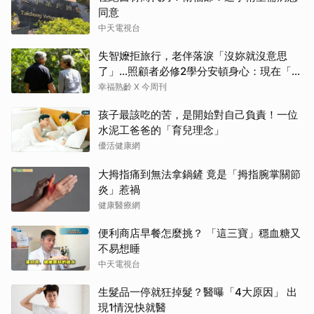
同意
中天電視台
失智嬤拒旅行，老伴落淚「沒妳就沒意思
了」…照顧者必修2學分安頓身心：現在「這
樣」就好了
幸福熟齡 X 今周刊
孩子最該吃的苦，是開始對自己負責！一位
水泥工爸爸的「育兒理念」
優活健康網
大拇指痛到無法拿鍋鏟 竟是「拇指腕掌關節
炎」惹禍
健康醫療網
便利商店早餐怎麼挑？ 「這三寶」穩血糖又
不易想睡
中天電視台
生髮品一停就狂掉髮？醫曝「4大原因」 出
現1情況快就醫