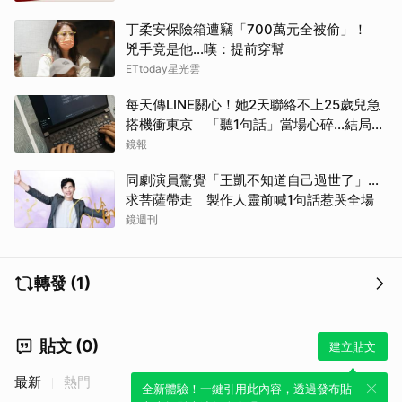
丁柔安保險箱遭竊「700萬元全被偷」！
兇手竟是他...嘆：提前穿幫
ETtoday星光雲
每天傳LINE關心！她2天聯絡不上25歲兒急
搭機衝東京 「聽1句話」當場心碎...結局看
哭網
鏡報
同劇演員驚覺「王凱不知道自己過世了」...
求菩薩帶走 製作人靈前喊1句話惹哭全場
鏡週刊
轉發 (1)
貼文 (0)
建立貼文
最新
熱門
全新體驗！一鍵引用此內容，透過發布貼