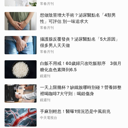
常春月刊
想做陰莖增大手術？泌尿醫點名「4類男
性」可評估 別一味追求大
常春月刊
攝護腺反覆發炎？泌尿醫點名「5大原因」
很多男人天天做
常春月刊
白飯不用戒！60歲婦只改吃飯順序 3個月
糖化血色素降到6.5
鏡週刊
一天上限幾杯？缺鐵族哪時別碰？營養師整
裡喝咖啡7大守則：喝錯傷身
鏡週刊
手麻別輕忽！醫曝1情況恐是中風前兆
中天電視台