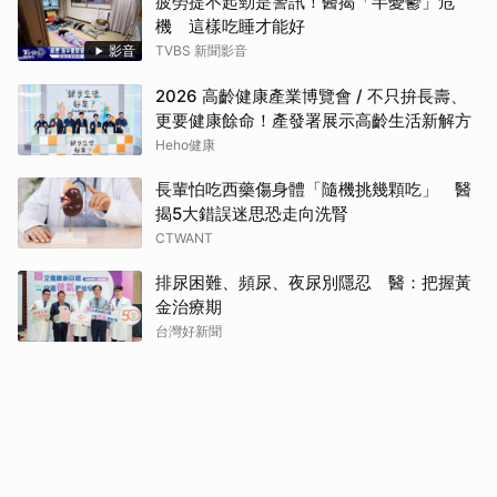
疲勞提不起勁是警訊！醫揭「半憂鬱」危
機 這樣吃睡才能好
影音
TVBS 新聞影音
2026 高齡健康產業博覽會 / 不只拚長壽、
更要健康餘命！產發署展示高齡生活新解方
Heho健康
長輩怕吃西藥傷身體「隨機挑幾顆吃」 醫
揭5大錯誤迷思恐走向洗腎
CTWANT
排尿困難、頻尿、夜尿別隱忍 醫：把握黃
金治療期
台灣好新聞