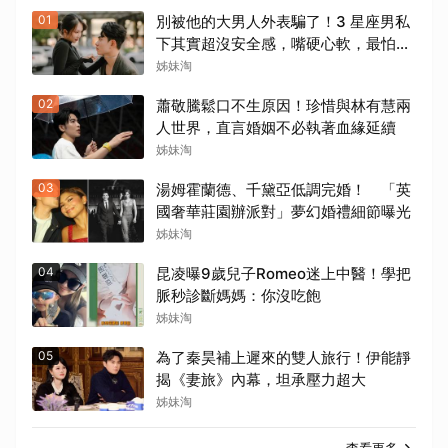
01
別被他的大男人外表騙了！3 星座男私
下其實超沒安全感，嘴硬心軟，最怕失
去你
姊妹淘
02
蕭敬騰鬆口不生原因！珍惜與林有慧兩
人世界，直言婚姻不必執著血緣延續
姊妹淘
03
湯姆霍蘭德、千黛亞低調完婚！ 「英
國奢華莊園辦派對」夢幻婚禮細節曝光
姊妹淘
04
昆凌曝9歲兒子Romeo迷上中醫！學把
脈秒診斷媽媽：你沒吃飽
姊妹淘
05
為了秦昊補上遲來的雙人旅行！伊能靜
揭《妻旅》內幕，坦承壓力超大
姊妹淘