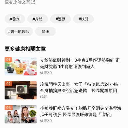
查看原始文章
#發炎
#身體
#運動
#狀態
#魏士航醫師
健康
更多健康相關文章
01
立秋節氣財神到！3生肖3星座運勢翻紅 正
偏財雙贏 1生肖財運強到嚇人
健康2.0
02
冷氣開整天出事！女子「待冷氣房24小時」
全身抽搐無法說話急送醫 醫曝關鍵原因
鏡報
03
小禎養肝祕方曝光！脂肪肝全消失？海帶海
瓜子可護肝 醫曝最強肝修復是「這招」
健康2.0