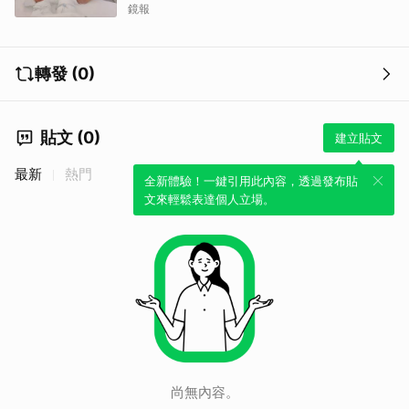
遺孀
鏡報
轉發 (0)
貼文 (0)
建立貼文
最新
熱門
全新體驗！一鍵引用此內容，透過發布貼
取消
文來輕鬆表達個人立場。
尚無內容。