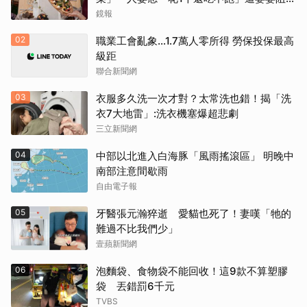
菜
鏡報
02
職業工會亂象…1.7萬人零所得 勞保投保最高
級距
聯合新聞網
03
衣服多久洗一次才對？太常洗也錯！揭「洗
衣7大地雷」:洗衣機塞爆超悲劇
三立新聞網
04
中部以北進入白海豚「風雨搖滾區」 明晚中
南部注意間歇雨
自由電子報
05
牙醫張元瀚猝逝 愛貓也死了！妻嘆「牠的
難過不比我們少」
壹蘋新聞網
06
泡麵袋、食物袋不能回收！這9款不算塑膠
袋 丟錯罰6千元
TVBS