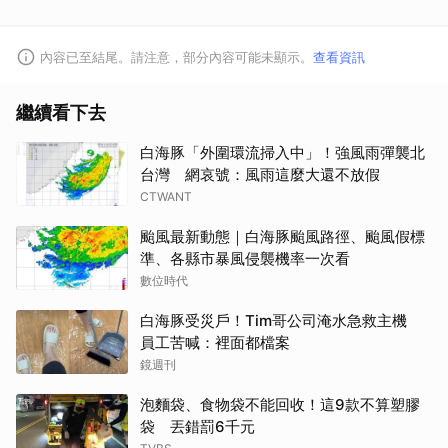
內容已至結尾。請注意，部分內容可能未顯示。
查看資訊
繼續看下去
白海豚「外圍環流掃入中」！強風雨彈襲北
台灣 網哀號：風雨這麼大還不放假
CTWANT
颱風最新動態｜白海豚颱風路徑、颱風假標
準、各縣市暴風侵襲機率一次看
數位時代
白海豚受災戶！Tim哥公司淹水急救主機
員工苦喊：裡面都檔案
鏡週刊
泡麵袋、食物袋不能回收！這9款不算塑膠
袋 丟錯罰6千元