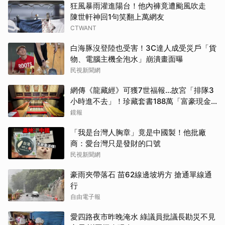
狂風暴雨灌進陽台！他內褲竟遭颱風吹走
陳世軒神回1句笑翻上萬網友
CTWANT
白海豚沒登陸也受害！3C達人成受災戶「貨
物、電腦主機全泡水」崩潰畫面曝
民視新聞網
網傳《龍藏經》可獲7世福報…故宮「排隊3
小時進不去」！珍藏套書188萬「富豪現金
買走」
鏡報
「我是台灣人胸章」竟是中國製！他批廠
商：愛台灣只是發財的口號
民視新聞網
豪雨夾帶落石 苗62線邊坡坍方 搶通單線通
行
自由電子報
愛四路夜市昨晚淹水 綠議員批議長勘災不見