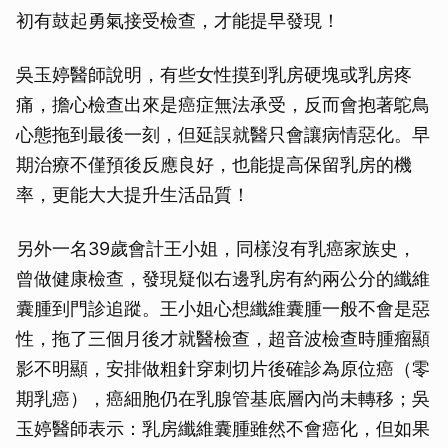
初有鼓起勇氣接受檢查，才能提早發現！
吳玉婷醫師說明，有些女性摸到乳房硬塊或乳房疼
痛，擔心檢查出來是癌症無法承受，反而會抱著鴕鳥
心態拖到最後一刻，但延誤就醫只會讓病情惡化。早
期治療不僅預後反應良好，也能提高保留乳房的機
率，更能大大提升生活品質！
另外一名39歲會計王小姐，同樣沒有乳癌家族史，
曾做健康檢查，發現疑似右邊乳房有約兩公分的纖維
囊腫到門診追蹤。王小姐心想纖維囊腫一般不會是惡
性，拖了三個月後才就醫檢查，超音波檢查時腫瘤顯
影不明顯，安排做粗針穿刺切片後確診為原位癌（零
期乳癌），癌細胞仍在乳腺管基底層內尚未轉移；吳
玉婷醫師表示：乳房纖維囊腫雖然不會癌化，但如果