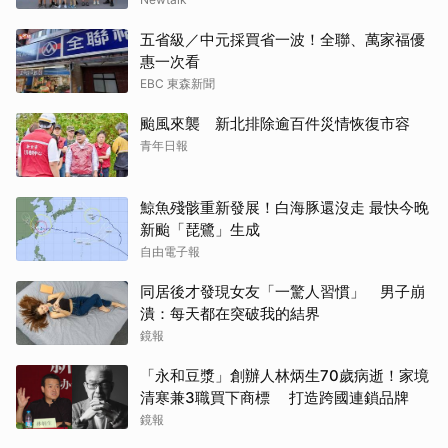
五省級／中元採買省一波！全聯、萬家福優
惠一次看
EBC 東森新聞
颱風來襲 新北排除逾百件災情恢復市容
青年日報
鯨魚殘骸重新發展！白海豚還沒走 最快今晚
新颱「琵鷺」生成
自由電子報
同居後才發現女友「一驚人習慣」 男子崩
潰：每天都在突破我的結界
鏡報
「永和豆漿」創辦人林炳生70歲病逝！家境
清寒兼3職買下商標 打造跨國連鎖品牌
鏡報