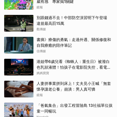
威有感 專家揭1關鍵
鏡報
別跟錢過不去！中部防空演習明下午登場
違規最高罰15萬
觀傳媒
書摘》療傷的勇氣：走過外遇、關係修復和
自我療癒的陪伴筆記
信傳媒
港姐帶6歲兒看《蜘蛛人：重生日》被潑白
色乳狀液體！怕孩子在電影院失控，看電影
前爸媽「必做3件事與3評估」
媽媽寶寶
人妻拼事業拼到床上！丈夫見小王喊「無套
懷孕讓老公養」崩潰：男人真可憐
鏡報
「爸氣集合」出發工程冒險島 13社福單位孩
童一同暢玩
Newtalk