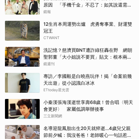
原因 「手機千金」不忍了：如其說還需要
離開嗎？
鏡報
12生肖本周運勢出爐 虎勇奪事業、財運雙
冠王
CTWANT
洗記憶？慈濟買BNT遭詐綠狂轟在野 網朝
聖郭董「大小姐說不要買」貼文：根本兩碼
事
鏡週刊
專訪／李國毅是白曉燕玩伴！揭「命案前幾
天出遊」從小認識白冰冰
ETtoday星光雲
小秦漢張海漢逝世享壽68歲！曾合唱〈明天
會更好〉 家屬低調舉辦後事
三立新聞網
名導迎龍鳳胎出生20天就猝逝...4歲兒父親
節前夕喊：我沒爸爸！老師暖心一句話惹哭