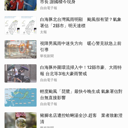
市長 謝國樑今現身
自由電子報
白海豚北台灣風雨明顯 颱風假有望？氣象
署估「2縣市」明天達標
太報
視障男風雨中迷失方向 暖心警見狀急上前
引導
華視新聞
白海豚外圍環流掃入中！12縣市豪、大雨特
報 台北等3地大豪雨警戒
自由電子報
輕度颱風「琵鷺」最快今晚生成 氣象署估對
台無直接影響
自由電子報
豬腳名店遭控蛤蜊湯全沙.趕客 業者致歉澄
清
華視新聞