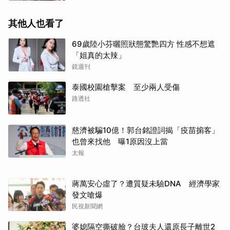
其他人也看了
69歲陸小芬曬照狀態驚艷四方 性感不想遮
「姐真的太辣」
鏡週刊
泰國校園槍擊案 至少兩人受傷
路透社
慈濟被騙10億！郭台銘證詞揭「疫苗掮客」
也曾來找他 曝1原因沒上當
太報
蔣萬安心虛了？遭質疑未驗DNA 經濟學家
發文嗆爆
民視新聞網
婆媳隔空撕破臉？台玻夫人還原長子離世2