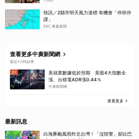
TVBS
快訊／2縣市明天風力達標 有機會「停班停
課」
EBC 東森新聞
查看更多中廣新聞網
最近1小時結果
01
美就業數據低於預期 美股4大指數全
漲、台積電ADR漲0.44％
中廣新聞網
查看更多
最新訊息
白海豚颱風雨炸北台灣！「沒陸警」卻比巴