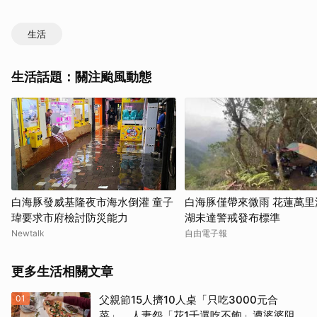
生活
生活話題：關注颱風動態
白海豚發威基隆夜市海水倒灌 童子
白海豚僅帶來微雨 花蓮萬里
瑋要求市府檢討防災能力
湖未達警戒發布標準
Newtalk
自由電子報
更多生活相關文章
01
父親節15人擠10人桌「只吃3000元合
菜」 人妻怨「花1千還吃不飽」遭婆婆阻加