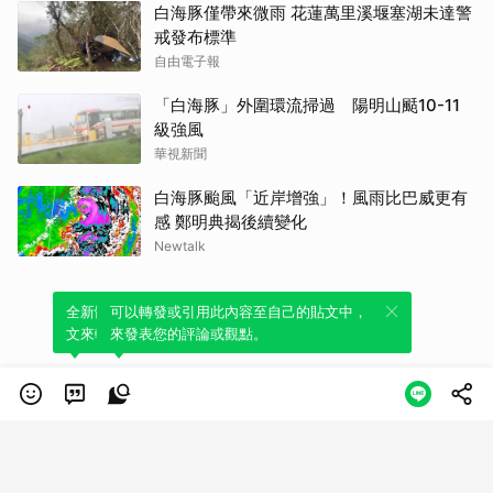
白海豚僅帶來微雨 花蓮萬里溪堰塞湖未達警
戒發布標準
自由電子報
「白海豚」外圍環流掃過 陽明山颳10-11
級強風
華視新聞
白海豚颱風「近岸增強」！風雨比巴威更有
感 鄭明典揭後續變化
Newtalk
全新體驗！一鍵引用此內容，透過發布貼
可以轉發或引用此內容至自己的貼文中，
文來輕鬆表達個人立場。
來發表您的評論或觀點。
類別
服務條款
隱私權政策
服務聲明