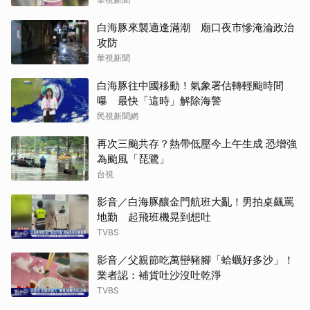
白海豚來襲適逢滿潮 廟口夜市慘淹淪政治
攻防
華視新聞
白海豚往中國移動！氣象署估轉輕颱時間
曝 最快「這時」解除海警
民視新聞網
再次三颱共存？熱帶低壓今上午生成 恐增強
為颱風「琵鷺」
台視
影音／白海豚釀金門航班大亂！男拍桌飆罵
地勤 起飛班機晃到想吐
TVBS
影音／父親節吃萬巒豬腳「蛤蠣好多沙」！
業者認：補貨吐沙沒吐乾淨
TVBS