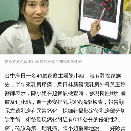
無家族史也會得乳癌 醫師呼籲早期發現免化療
台中烏日一名41歲家庭主婦陳小姐，沒有乳癌家族
史，半年來乳房疼痛，烏日林新醫院乳房外科吳玉婷
醫師表示，陳小姐在超音波檢查時，發現良性纖維囊
腫及鈣化點，進一步安排乳房X光攝影檢查，報告顯
示左邊乳房有異常鈣化，採細針攝影定位乳房部分切
除手術，術後發現鈣化附近有0.15公分的侵犯性乳
癌，確診為第一期乳癌。陳小姐慶幸地說：「好險當