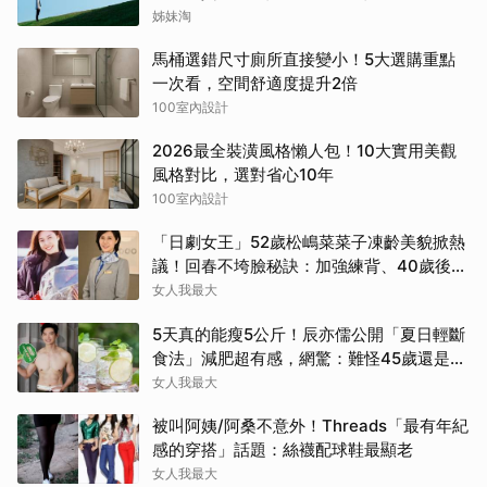
同
姊妹淘
馬桶選錯尺寸廁所直接變小！5大選購重點
一次看，空間舒適度提升2倍
100室內設計
2026最全裝潢風格懶人包！10大實用美觀
風格對比，選對省心10年
100室內設計
「日劇女王」52歲松嶋菜菜子凍齡美貌掀熱
議！回春不垮臉秘訣：加強練背、40歲後飲
食是關鍵！
女人我最大
5天真的能瘦5公斤！辰亦儒公開「夏日輕斷
食法」減肥超有感，網驚：難怪45歲還是男
神
女人我最大
被叫阿姨/阿桑不意外！Threads「最有年紀
感的穿搭」話題：絲襪配球鞋最顯老
女人我最大