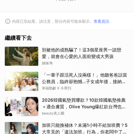
內容已至結尾。請注意，部分內容可能未顯示。
查看資訊
繼續看下去
別被他的成熟騙了！這3個星座男一談戀
愛，就會在心愛的人面前變成大男孩
姊妹淘
「一輩子跟活死人沒兩樣！」他聽爸爸話當
公務員，臨終卻抱憾…子女成年後，接納與
欣賞就夠了
幸福熟齡 X 今周刊
2026韓國氣墊買哪款？10款韓國氣墊推薦
＋適合膚質，Olive Young爆紅款台灣也能
買
beauty美人圈
加班只能換補休？未滿1小時不給加班費？5
大常見的「違法加班」行為，你老闆中了幾