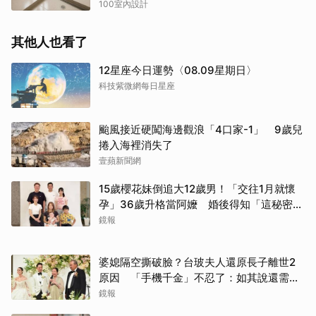
100室內設計
其他人也看了
12星座今日運勢〈08.09星期日〉
科技紫微網每日星座
颱風接近硬闖海邊觀浪「4口家-1」 9歲兒
捲入海裡消失了
壹蘋新聞網
取消
15歲櫻花妹倒追大12歲男！「交往1月就懷
孕」36歲升格當阿嬤 婚後得知「這秘密」
傻眼了
鏡報
婆媳隔空撕破臉？台玻夫人還原長子離世2
原因 「手機千金」不忍了：如其說還需要
離開嗎？
鏡報