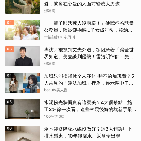
愛，就會在心愛的人面前變成大男孩
姊妹淘
02
「一輩子跟活死人沒兩樣！」他聽爸爸話當
公務員，臨終卻抱憾…子女成年後，接納與
欣賞就夠了
幸福熟齡 X 今周刊
03
專訪／她抓到丈夫外遇，卻因急著「讓全世
界知道」失去談判優勢！雷皓明律師：先守
住證據，才有選擇
姊妹淘
04
加班只能換補休？未滿1小時不給加班費？5
大常見的「違法加班」行為，你老闆中了幾
項？
beauty美人圈
05
水泥粉光牆面真有這麼美？4大優缺點、施
工3細節一次看，這些容易後悔的坑新手最
常踩
100室內設計
06
浴室裝修降板水線沒做好？這3大錯誤埋下
排水隱患，10年後漏水、返臭全出現