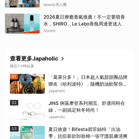
項？
beauty美人圈
2026夏日療癒香氣推薦！不一定要噴香
水，SHIRO、Le Labo香氛周邊更迷人
Styletc
查看更多Japaholic
最近1小時結果
01
「葛萊分多！」日本超人氣甜甜圈品牌
聯名《哈利波特》，隨機奶油餡幫你分
學院！
Japaholic
02
JINS 俐落摩登系列潮流、舒適同時在
線，一副搞定秋冬時尚！
Japaholic
03
夏日旅遊！Bifesta碧菲絲特「出油
季」抗痘新款卸妝棉一張守護肌膚清爽