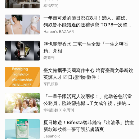
幸福空間
一年最可愛的節日都在8月！戀人、貓奴、
狗奴皆不能錯過的送禮珠寶 TOP8一次整理
給你！ | BAZAAR
Harper's BAZAAR
鹽也能變香水 三宅一生全新「一生之鹽香
精」亮相
鏡週刊
臺文館攜手英國寫作中心 培育臺灣文學新銳
英譯人才 即日起開始徵件！
享民頭條
「一輩子跟活死人沒兩樣！」他聽爸爸話當
公務員，臨終卻抱憾…子女成年後，接納與
欣賞就夠了
幸福熟齡 X 今周刊
夏日旅遊！Bifesta碧菲絲特「出油季」抗痘
新款卸妝棉一張守護肌膚清爽
Japaholic