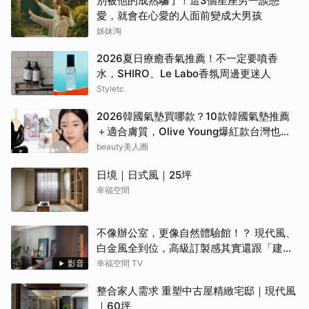
別被他的成熟騙了！這3個星座男一談戀
愛，就會在心愛的人面前變成大男孩
姊妹淘
2026夏日療癒香氣推薦！不一定要噴香
水，SHIRO、Le Labo香氛周邊更迷人
Styletc
2026韓國氣墊買哪款？10款韓國氣墊推薦
＋適合膚質，Olive Young爆紅款台灣也能
買
beauty美人圈
日境｜日式風｜25坪
幸福空間
不像辦公室，更像自然體驗館！？ 現代風、
白金風全到位，高級訂製感其實還跟「建築
腦」有關？！
影音
幸福空間 TV
整合家人需求 重塑中古屋精緻宅邸｜現代風
｜60坪