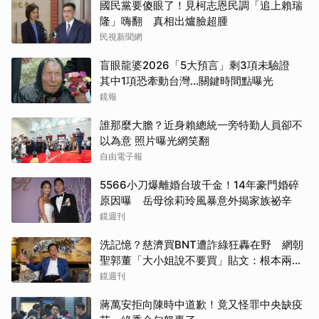
國民黨要傻眼了！見柯志恩民調「追上賴瑞
隆」嗨翻 真相出爐臉超腫
民視新聞網
盲眼龍婆2026「5大預言」剩3項未驗證
其中1項恐牽動台灣...關鍵時間點曝光
鏡報
誰那麼大膽？近身賴總統一旁特勤人員卻不
以為意 照片曝光網笑翻
自由電子報
5566小刀爆離婚台玻千金！14年豪門婚碎
原因曝 岳母徐莉玲風暴意外揭家族祕辛
鏡週刊
洗記憶？慈濟買BNT遭詐綠狂轟在野 網朝
聖郭董「大小姐說不要買」貼文：根本兩碼
事
鏡週刊
蔣萬安拒向陳時中道歉！竟又怪罪中央缺疫