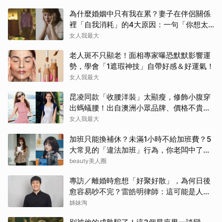
為什麼婚姻中只有我在累？妻子在伴侶關係
裡「自我消耗」的4大原因：一句「你想太
多」讓人無奈
女人我最大
老人斑不只顯老！面相專家曝恐默默影響運
勢，學會「1遮瑕神技」自帶好感＆好運氣！
女人我最大
昆凌同款「收腰洋裝」太顯瘦，修飾小腹穿
出螞蟻腰！出自澳洲小眾品牌、價格不貴還
寄台灣
女人我最大
加班只能換補休？未滿1小時不給加班費？5
大常見的「違法加班」行為，你老闆中了幾
項？
beauty美人圈
專訪／離婚時愈想「好聚好散」，為何日後
愈容易吵不完？雷皓明律師：這可能是人生
最貴的一份協議書
姊妹淘