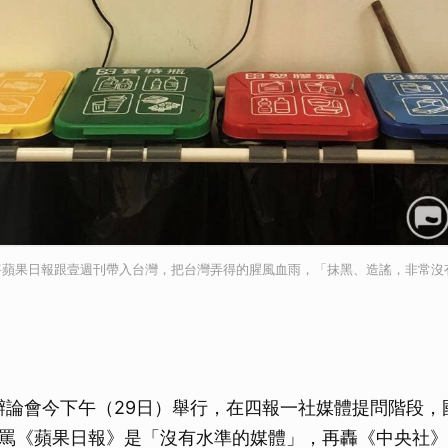
將蘋果日報跟壹週刊帶入台灣，把台灣弄得的腥風血雨，「抹黑、造謠，非常沒
視辯論會今下午（29日）舉行，在四報一社媒體提問階段
罵《蘋果日報》是「沒有水準的媒體」，再轟《中央社》