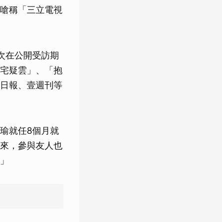
嗆稱「三立電視
次在公開受訪期
宅疑雲」、「抱
日報、壹週刊等
瑜就任8個月就
來，參與友人也
」