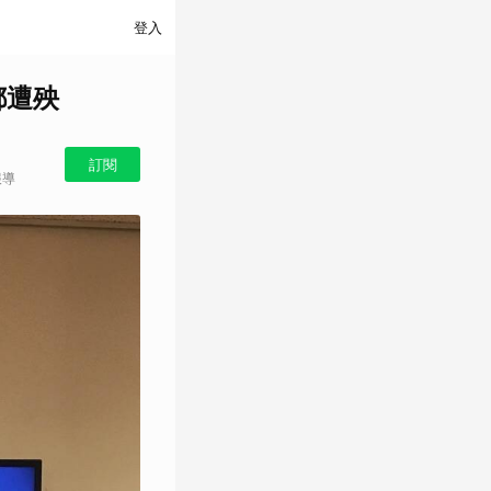
登入
都遭殃
訂閱
報導