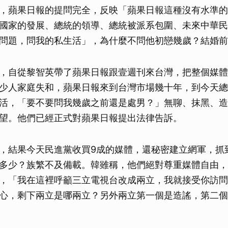
，蘋果日報的提問完全，反映「蘋果日報這種沒有水準的
國家的發展、總統的領導、總統被派系包圍、未來中華民
問題，問我的私生活」，為什麼不問他初戀幾歲？結婚前
，自從黎智英帶了蘋果日報跟壹週刊來台灣，把整個媒體
少人家庭失和，蘋果日報來到台灣市場幾十年，到今天總
活，「要不要問我幾歲之前還是處男？」無聊、抹黑、造
望。他們已經正式對蘋果日報提出法律告訴。
，結果今天民進黨收買9成的媒體，還秘密建立網軍，抓
多少？族繁不及備載。韓雖稱，他們絕對尊重媒體自由，
，「我在這裡呼籲三立電視台改成兩立，我就接受你訪問
心，剩下兩立是哪兩立？另外兩立第一個是造謠，第二個