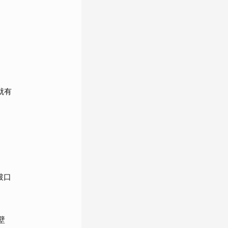
就有
破口
壁