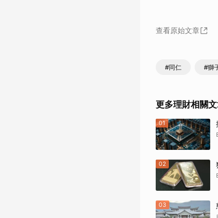
查看原始文章
#同仁
#獅
更多理財相關文
01
02
03