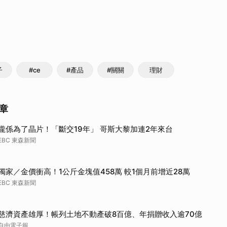
子
#ce
#產品
#關關
理財
章
攏係為了晶片！「斷交19年」 哥斯大黎加連2年來台
EBC 東森新聞
獨家／金價衝高！1公斤金塊值458萬 較1個月前增近28萬
EBC 東森新聞
慈濟資產雄厚！帳列土地不動產破8百億、年捐贈收入逾70億
自由電子報