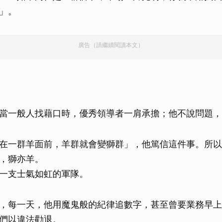
」。
廣告（請繼續閱讀本文）
當一般人找藉口時，優秀領導者一肩承擔；他不說問題，
在一群羊面前，羊群就會變獅群」，他篤信這件事。所以
，獅亦羊。
一支士氣如虹的軍隊。
，每一天，他用魔鬼般的紀律追數字，甚至曾要業務早上
們以違法勸退。