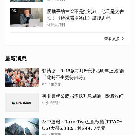
05
愛插手的主管不是控制狂，他只是太害
怕！《透視職場冰山》讀後思考
經理人月刊
查看更多
最新消息
賴清德：0-18歲每月5千津貼明年上路 籲
「此時不生更待何時」
anue鉅亨網
美非農就業疲弱降低升息風險 歐股收紅
中央通訊社
盤中速報 - Take-Two互動軟體(TTWO-
US)大漲5.03%，報244.17美元
anue鉅亨網