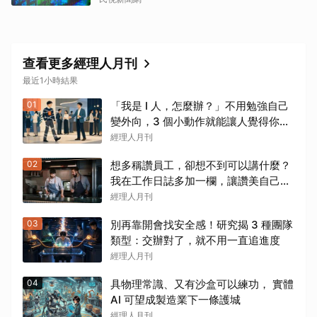
查看更多經理人月刊
最近1小時結果
01
「我是 I 人，怎麼辦？」不用勉強自己
變外向，3 個小動作就能讓人覺得你很
好聊
經理人月刊
02
想多稱讚員工，卻想不到可以講什麼？
我在工作日誌多加一欄，讓讚美自己冒
出來
經理人月刊
03
別再靠開會找安全感！研究揭 3 種團隊
類型：交辦對了，就不用一直追進度
經理人月刊
04
具物理常識、又有沙盒可以練功， 實體
AI 可望成製造業下一條護城
經理人月刊