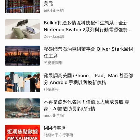
美元
anue鉅亨網
Belkin打造多情境科技配件生態系：全新
Nintendo Switch 2系列與行動電源強勢登
場
Zeek玩家誌
秘魯國營石油重組董事會 Oliver Stark回鍋
任主席
民視新聞網
蘋果調高美國 iPhone、iPad、Mac 甚至部
分 Android 手機以舊換新價格
科技新報
不再是崩盤代名詞！價值股大勝成長股 專
家：AI擴散助長多頭行情
anue鉅亨網
MM行事曆
財經M平方行事曆