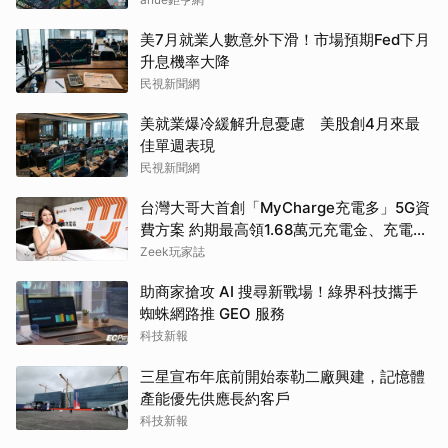
美7月就業人數意外下滑！市場預期Fed下月
升息機率大降
民視新聞網
美就業爆冷緩解升息憂慮 美股創4月來最
佳單週表現
民視新聞網
台灣大哥大首創「MyCharge充電多」5G資
費方案 約期最高領1.68萬元充電金、充電最
高89折
Zeek玩家誌
助商家搶攻 AI 搜尋新戰場！綠界科技攜手
蜘蛛網路推 GEO 服務
科技新報
三星宣布年底前開始泰勒二廠興建，記憶體
產能優先供應長約客戶
科技新報