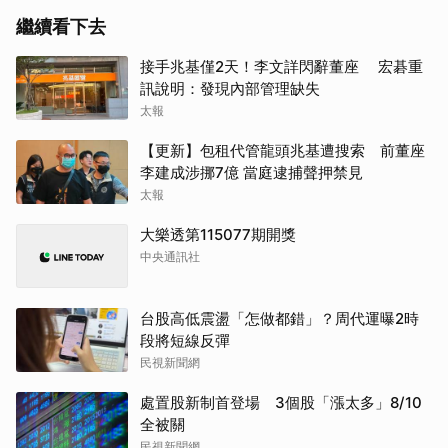
繼續看下去
接手兆基僅2天！李文詳閃辭董座 宏碁重
訊說明：發現內部管理缺失
太報
【更新】包租代管龍頭兆基遭搜索 前董座
李建成涉挪7億 當庭逮捕聲押禁見
太報
大樂透第115077期開獎
中央通訊社
台股高低震盪「怎做都錯」？周代運曝2時
段將短線反彈
民視新聞網
處置股新制首登場 3個股「漲太多」8/10
全被關
民視新聞網