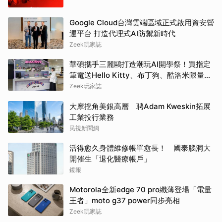
Google Cloud台灣雲端區域正式啟用資安營
運平台 打造代理式AI防禦新時代
Zeek玩家誌
華碩攜手三麗鷗打造潮玩AI開學祭！買指定
筆電送Hello Kitty、布丁狗、酷洛米限量娃
娃吊飾再抽巴黎雙人機票
Zeek玩家誌
大摩挖角美銀高層 聘Adam Kweskin拓展
工業投行業務
民視新聞網
活得愈久身體維修帳單愈長！ 國泰腦洞大
開催生「退化醫療帳戶」
鏡報
Motorola全新edge 70 pro纖薄登場「電量
王者」moto g37 power同步亮相
Zeek玩家誌