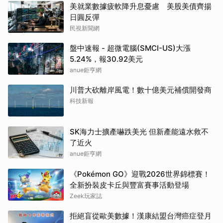
美就業數據疲軟降升息憂慮 美股美債齊揚
日圓反彈
民視新聞網
盤中速報 - 超微電腦(SMCI-US)大漲
5.24%，報30.92美元
anue鉅亨網
川普大砍離岸風電！數十億美元補償開發商
科技新報
SK海力士擴產嚇跌美光 但新產能遠水救不
了近火
anue鉅亨網
《Pokémon GO》迎戰2026世界錦標賽！
全新扮裝皮卡丘與豐富賽事活動登場
Zeek玩家誌
拒絕盲從歐美數據！漢康結盟台灣癌症登月