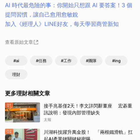
AI 時代最危險的事：你開始只想跟 AI 要答案！3 個
提問習慣，讓自己愈用愈敏銳
加入《經理人》LINE好友，每天學習商管新知
查看原始文章
#ai
#任務
#工作
#團隊
#ing
理財
更多理財相關文章
01
接手兆基僅2天！李文詳閃辭董座 宏碁重
訊說明：發現內部管理缺失
太報
02
川湖科技躍升萬金股！ 「兩根鐵滑軌」扛
起AI產業鏈關鍵秘密曝