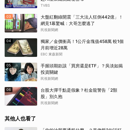
TVBS
03
大盤紅翻綠開震「三大法人狂倒442億」！
網見1幕驚喊：大哥怎麼逃了
民視新聞網
04
獨家／金價衝高！1公斤金塊值458萬 較1個
月前增近28萬
EBC 東森新聞
05
手握頭期款該「買房還是ETF」？吳淡如揭
投資關鍵
民視新聞網
06
台股大彈千點是假象？杜金龍警告「2類
股」別久抱
民視新聞網
其他人也看了