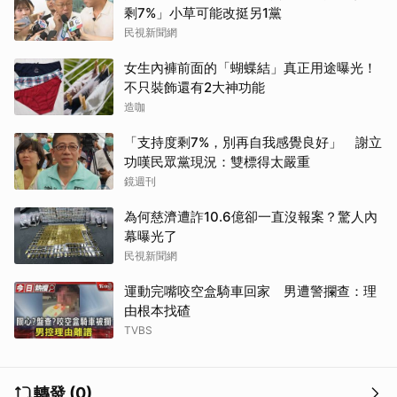
剩7%」小草可能改挺另1黨
民視新聞網
女生內褲前面的「蝴蝶結」真正用途曝光！
不只裝飾還有2大神功能
造咖
「支持度剩7%，別再自我感覺良好」 謝立
功嘆民眾黨現況：雙標得太嚴重
鏡週刊
為何慈濟遭詐10.6億卻一直沒報案？驚人內
幕曝光了
民視新聞網
運動完嘴咬空盒騎車回家 男遭警攔查：理
由根本找碴
TVBS
取消
轉發 (0)