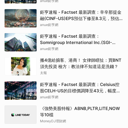
預估上修至0.37元，預估目標價為19.82元
anue鉅亨網
鉅亨速報 - Factset 最新調查：辛辛那提金
融(CINF-US)EPS預估下修至8.3元，預估目
標價為192.50元
anue鉅亨網
鉅亨速報 - Factset 最新調查：
Somnigroup International Inc.(SGI-
US)EPS預估下修至3元，預估目標價為
anue鉅亨網
94.00元
搬4億給掮客、港商！ 女律師瞎扯：買BNT
須先投資 檢方：教法律不知道這是洗錢？
太報
鉅亨速報 - Factset 最新調查：Celsius控
股CELH-US的目標價調降至43元，幅度約
3.37%
anue鉅亨網
《強勢美股特報》ABNB,PLTR,LITE,NOW
等10檔
MoneyDJ理財網