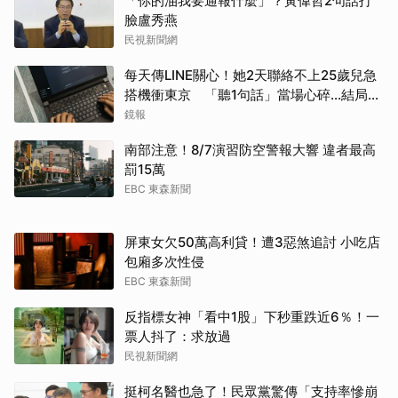
「你的油我要通報什麼」？黃偉哲2句話打
臉盧秀燕
民視新聞網
每天傳LINE關心！她2天聯絡不上25歲兒急
搭機衝東京 「聽1句話」當場心碎...結局看
哭網
鏡報
南部注意！8/7演習防空警報大響 違者最高
罰15萬
EBC 東森新聞
屏東女欠50萬高利貸！遭3惡煞追討 小吃店
包廂多次性侵
EBC 東森新聞
反指標女神「看中1股」下秒重跌近6％！一
票人抖了：求放過
民視新聞網
挺柯名醫也急了！民眾黨驚傳「支持率慘崩