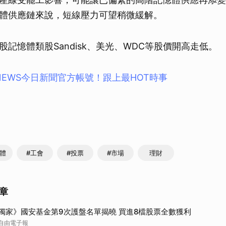
體供應鏈來說，短線壓力可望稍微緩解。
記憶體類股Sandisk、美光、WDC等股價開高走低。
NEWS今⽇新聞官⽅帳號！跟上最HOT時事
憶體
#工會
#投票
#市場
理財
章
獨家》國安基金第9次護盤名單揭曉 買進8檔股票全數獲利
自由電子報