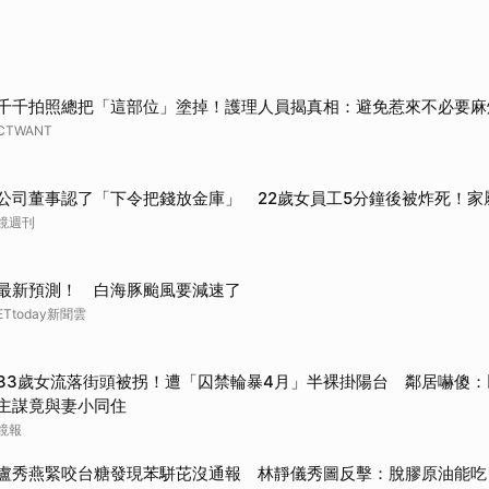
取消
千千拍照總把「這部位」塗掉！護理人員揭真相：避免惹來不必要麻
CTWANT
公司董事認了「下令把錢放金庫」 22歲女員工5分鐘後被炸死！家
鏡週刊
最新預測！ 白海豚颱風要減速了
ETtoday新聞雲
33歲女流落街頭被拐！遭「囚禁輪暴4月」半裸掛陽台 鄰居嚇傻：以
主謀竟與妻小同住
鏡報
盧秀燕緊咬台糖發現苯駢芘沒通報 林靜儀秀圖反擊：脫膠原油能吃