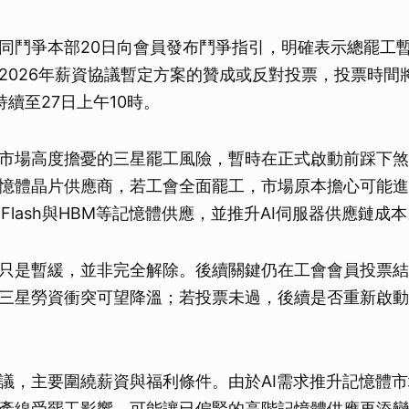
同鬥爭本部20日向會員發布鬥爭指引，明確表示總罷工
2026年薪資協議暫定方案的贊成或反對投票，投票時間
續至27日上午10時。
市場高度擔憂的三星罷工風險，暫時在正式啟動前踩下煞
憶體晶片供應商，若工會全面罷工，市場原本擔心可能進
D Flash與HBM等記憶體供應，並推升AI伺服器供應鏈成
只是暫緩，並非完全解除。後續關鍵仍在工會會員投票結
三星勞資衝突可望降溫；若投票未過，後續是否重新啟動
議，主要圍繞薪資與福利條件。由於AI需求推升記憶體
產線受罷工影響，可能讓已偏緊的高階記憶體供應再添變