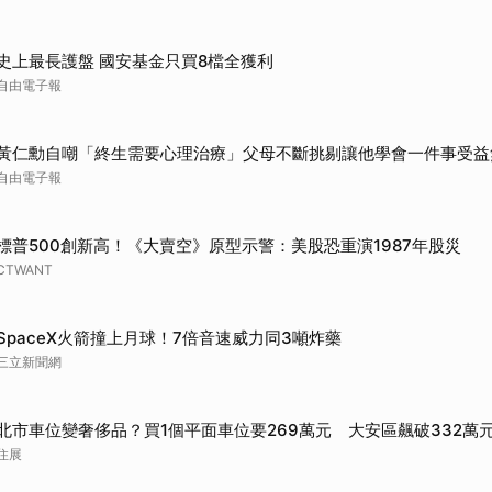
史上最長護盤 國安基金只買8檔全獲利
自由電子報
黃仁勳自嘲「終生需要心理治療」父母不斷挑剔讓他學會一件事受益
自由電子報
標普500創新高！《大賣空》原型示警：美股恐重演1987年股災
CTWANT
SpaceX火箭撞上月球！7倍音速威力同3噸炸藥
三立新聞網
北市車位變奢侈品？買1個平面車位要269萬元 大安區飆破332萬
住展