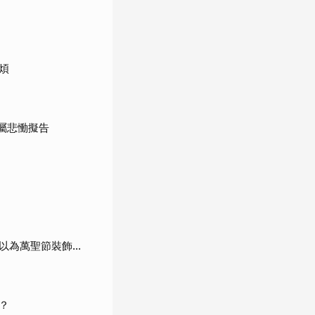
煩
屬悲慟擬告
為萬聖節裝飾...
？