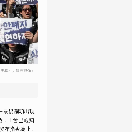
／美聯社／達志影像）
過在最後關頭出現
議，工會已通知
行發布指令為止。