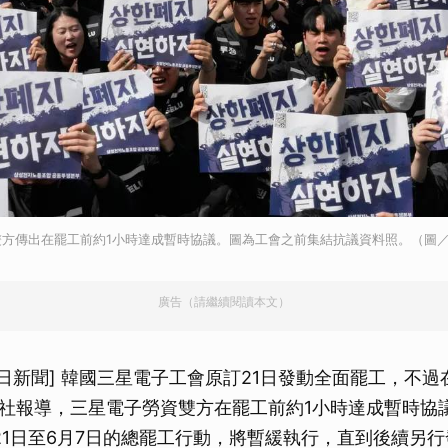
雙方傳出在罷工前約1小時達成暫時協議。圖為工會之前集結抗議資料照。（圖
廣告（請繼續閱讀本文）
S今日新聞] 韓國三星電子工會原訂21日發動全面罷工，不
社報導，三星電子勞資雙方在罷工前約1小時達成暫時協
21日至6月7日的總罷工行動，將暫緩執行，直到後續另