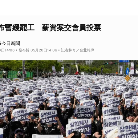
布暫緩罷工 薪資案交會員投票
S今日新聞
日14:06 • 發布於 05月20日14:06 • 記者林奇／台北報導