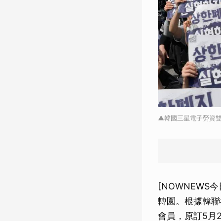
▲韓國三星電子勞資
[NOWNEW
轉圜。根據韓聯
會員，原訂5月