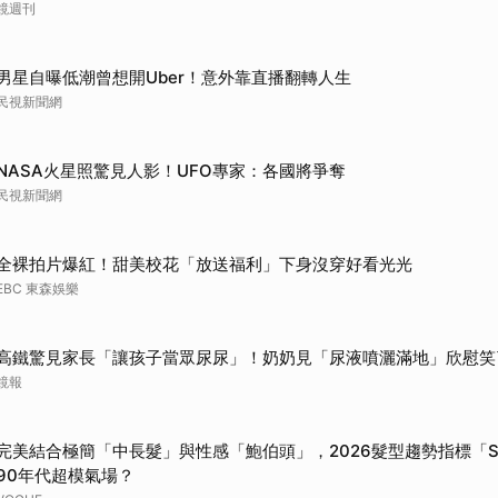
鏡週刊
男星自曝低潮曾想開Uber！意外靠直播翻轉人生
民視新聞網
NASA火星照驚見人影！UFO專家：各國將爭奪
民視新聞網
全裸拍片爆紅！甜美校花「放送福利」下身沒穿好看光光
EBC 東森娛樂
高鐵驚見家長「讓孩子當眾尿尿」！奶奶見「尿液噴灑滿地」欣慰笑
鏡報
完美結合極簡「中長髮」與性感「鮑伯頭」，2026髮型趨勢指標「Sli
90年代超模氣場？