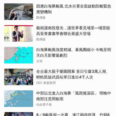
因應白海豚颱風 北水分署全面啟動防颱緊急
應變機制
觀傳媒
藝術讓南投發光，讓世界看見埔里—埔里能
高長青書畫學會聯合展盛大登場
觀傳媒
白海豚颱風強度稍減、暴風圈縮小 今晚至明
天白天影響最劇烈
台視
全台最大親子樂園開幕 首日引爆3萬人潮、
輕軌凱旋武昌站單日進出4千人次
EBC 東森新聞
中部以北進入白海豚「風雨搖滾區」 明晚中
南部注意間歇雨
自由電子報
8／9颱風假一次看 連江縣停班課、竹縣8