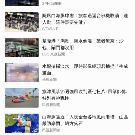
SPN.新聞網
颱風白海豚肆虐！旅客遇返台班機取消 達
人勸「這件事要先做」
CTWANT
基隆港「滿潮」海水倒灌！業者無奈：沙
包、閘門都沒用
EBC 東森新聞
水龍捲掃淡水 即時影像鏡頭君捕捉「生成
畫面」
華視新聞
旗津風箏節遇強風吹到歪七扭八! 風箏師傅:
特別有挑戰性
民視新聞網
白海豚逼近！入夜全台各地風雨漸增 山區
嚴防豪雨、坍方落石
民視新聞網