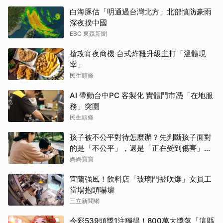
白海豚估「明通過台灣北方」北部慎防豪雨
深夜撲中國
EBC 東森新聞
搶攻宵夜商機 台式炸雞升級主打「溫體現
宰」
民生頭條
AI 帶動台中PC 客製化 實體門市憑「在地服
務」突圍
民生頭條
孩子被不公平對待怎麼辦？先判斷孩子面對
的是「不公平」，還是「正在受到傷害」？
處理方式完全不同
媽媽寶寶
宜蘭強風！飲料店「玻璃門被吹爆」女員工
當場抱頭嚇壞
三立新聞網
今彩539頭獎1注獨得！800萬大獎落「這縣