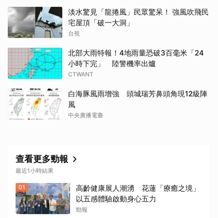
淡水驚見「龍捲風」民眾驚呆！ 強風吹飛民
宅屋頂「破一大洞」
台視
北部大雨特報！4地雨量恐破3百毫米「24
小時下完」 陸警機率出爐
CTWANT
白海豚風雨增強 頭城瑞芳鼻頭角現12級陣
風
中央廣播電臺
查看更多勁報
最近1小時結果
01
高齡健康展人潮湧 花蓮「療癒之境」
以五感體驗啟動身心五力
勁報