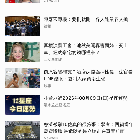
CTWANT
陳嘉宏專欄：要刪就刪 各人造業各人擔
鏡報
再槓演藝工會！池秋美開轟曹雨婷：賓士
車、紐約豪宅的錢哪裡來？
三立新聞網
前恩客變砲友？酒店妹控強押性侵 法官看
取消
LINE傻眼：還叫人家買衛生棉
鏡報
小孟老師2026年08月09日(日)星座運勢
清水孟星座塔羅
慈濟被騙10億真的很誇張！學者：回顧當年
藍營嘴臉 最危險的是立場走在事實前面！
Newtalk