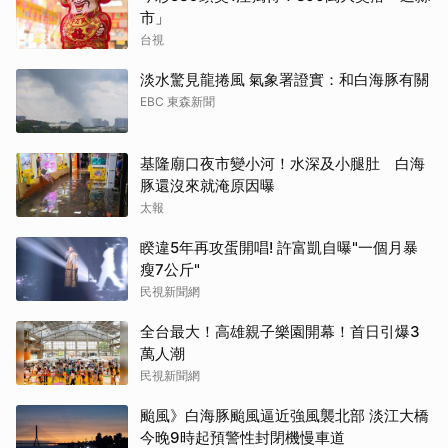
市」
台視
淡水驚見龍捲風 氣象署證實：和白海豚有關
EBC 東森新聞
基隆廟口夜市變小河！水深及小腿肚 白海
豚還沒來就淹原因曝
太報
睽違5年再攻蛋開唱! 許富凱自曝"一個月暴
瘦7公斤"
民視新聞網
全台最大！高雄親子樂園開幕！首日引爆3
萬人潮
民視新聞網
颱風》白海豚颱風逼近強風襲北部 淡江大橋
今晚9時起預警性封閉機慢車道