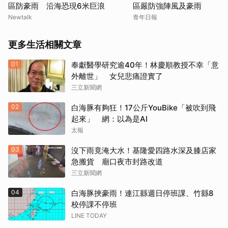
區防豪雨 沿海恐現6米巨浪
區嚴防強陣風及豪雨
Newtalk
青年日報
更多生活相關文章
01
奉獻醫學研究逾40年！林慶順教授不幸「意
外離世」 女兒悲痛證實了
三立新聞網
02
白海豚有夠狂！17公斤YouBike「被吹到飛
起來」 網：以為是AI
太報
03
沒下雨竟淹大水！基隆愛四路水深及膝店家
急搬貨 廟口夜市封路改道
三立新聞網
04
白海豚挾豪雨！連江縣週日停班課、竹縣8
校停課不停班
LINE TODAY