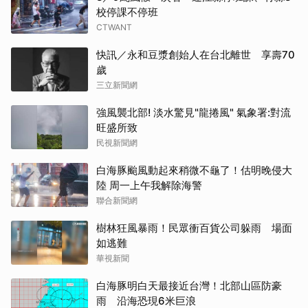
校停課不停班
CTWANT
快訊／永和豆漿創始人在台北離世 享壽70
歲
三立新聞網
強風襲北部! 淡水驚見"龍捲風" 氣象署:對流
旺盛所致
民視新聞網
白海豚颱風動起來稍微不龜了！估明晚侵大
陸 周一上午我解除海警
聯合新聞網
樹林狂風暴雨！民眾衝百貨公司躲雨 場面
如逃難
華視新聞
白海豚明白天最接近台灣！北部山區防豪
雨 沿海恐現6米巨浪