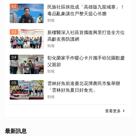
02
民族社區挨批成「高雄版九龍城寨」！
毒品亂象讓住戶整天提心吊膽
勁報
03
新樓醫深入社區首攜復興里打造全方位
高齡友善防護網
勁報
04
彰化榮家手作暖心卡片攜手幼兒園歡慶
父親節
勁報
05
雲林好魚前進臺北花博農民市集舉辦
「雲林好魚夏日好食光」
勁報
查看更多
最新訊息