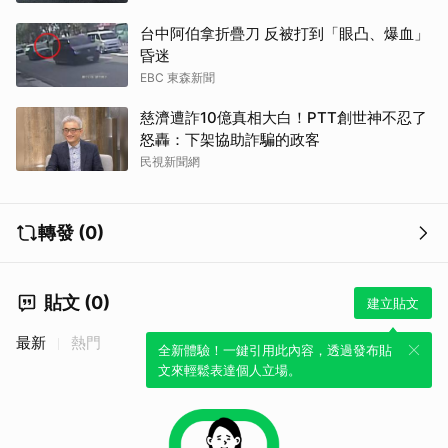
台中阿伯拿折疊刀 反被打到「眼凸、爆血」
昏迷
EBC 東森新聞
慈濟遭詐10億真相大白！PTT創世神不忍了
怒轟：下架協助詐騙的政客
民視新聞網
轉發 (0)
貼文 (0)
建立貼文
最新
熱門
全新體驗！一鍵引用此內容，透過發布貼
文來輕鬆表達個人立場。