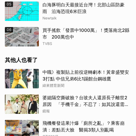
05
白海豚明白天最接近台灣！北部山區防豪
雨 沿海恐現6米巨浪
Newtalk
06
買手搖飲「發票中1000萬」！獎落南北2縣
市 200萬也中
TVBS
其他人也看了
中職》複製貼上前役逆轉劇本！黃韋盛雙安
3打點 中信兄弟6比1踢館台鋼雄鷹
緯來體育新聞
婆媳隔空撕破臉？台玻夫人還原長子離世2
原因 「手機千金」不忍了：如其說還需要
離開嗎？
鏡報
飛機餐發這果汁爆「廁所之亂」？乘客崩
潰：差點丟大臉 醫揭3類人別亂喝