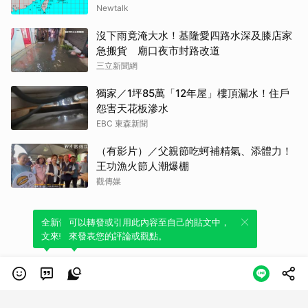
Newtalk
沒下雨竟淹大水！基隆愛四路水深及膝店家
急搬貨 廟口夜市封路改道
三立新聞網
獨家／1坪85萬「12年屋」樓頂漏水！住戶
怨害天花板滲水
EBC 東森新聞
（有影片）／父親節吃蚵補精氣、添體力！
王功漁火節人潮爆棚
觀傳媒
全新體驗！一鍵引用此內容，透過發布貼
可以轉發或引用此內容至自己的貼文中，
文來輕鬆表達個人立場。
來發表您的評論或觀點。
類別