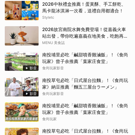
2026中秋禮盒推薦！蛋黃酥、手工餅乾、
馬卡龍冰淇淋一次看，送禮自用都適合！
Styletc
2026故宮南院水舞免費登場！從嘉義火車
站出發，帶你吃遍嘉義在地美食，吃飽再去
看夜間展演，這周末就這樣安排吧！
MENU 美食誌
南投埔里必吃「鹹甜噴香雞滷飯」！《食尚
玩家》曾子余推薦「葉家庄食堂」
影音
食尚玩家影音
南投草屯必吃「日式屋台拉麵」！《食尚玩
家》納豆推薦「麵五三屋台ラーメン」
影音
食尚玩家影音
南投埔里必吃「鹹甜噴香雞滷飯」！《食尚
玩家》曾子余推薦「葉家庄食堂」
食尚玩家
南投草屯必吃「日式屋台拉麵」！《食尚玩