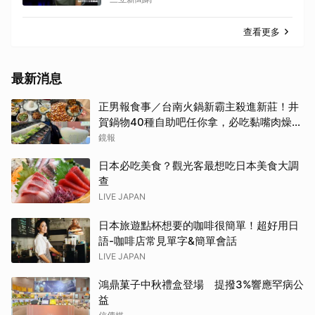
查看更多
最新消息
正男報食事／台南火鍋新霸主殺進新莊！井
賀鍋物40種自助吧任你拿，必吃黏嘴肉燥
飯、現做棉花糖
鏡報
日本必吃美食？觀光客最想吃日本美食大調
查
LIVE JAPAN
日本旅遊點杯想要的咖啡很簡單！超好用日
語-咖啡店常見單字&簡單會話
LIVE JAPAN
鴻鼎菓子中秋禮盒登場 提撥3%響應罕病公
益