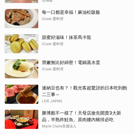
信傳媒
每一口都是幸福！麻油松阪飯
iCook 愛料理
甜蜜好滋味！抹茶馬卡龍
iCook 愛料理
滑嫩無比好綿密！電鍋蒸水蛋
iCook 愛料理
連納豆也有？！觀光客超驚訝的日本吃到飽
二三事～
LIVE JAPAN
勝博殿不一樣了！天母店搶先開賣3大新
品，半熟炸鮭魚、原肉腰內豬排必吃
Marie Claire美麗佳人