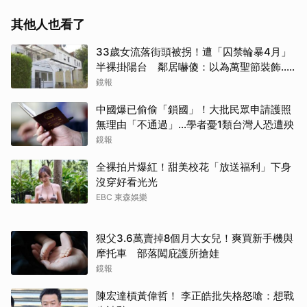
其他人也看了
33歲女流落街頭被拐！遭「囚禁輪暴4月」
半裸掛陽台 鄰居嚇傻：以為萬聖節裝飾...
主謀竟與妻小同住
鏡報
中國爆已偷偷「鎖國」！大批民眾申請護照
無理由「不通過」...學者憂1類台灣人恐遭殃
取消
鏡報
全裸拍片爆紅！甜美校花「放送福利」下身
沒穿好看光光
EBC 東森娛樂
狠父3.6萬賣掉8個月大女兒！爽買新手機與
摩托車 部落闖庇護所搶娃
鏡報
陳宏達槓黃偉哲！ 李正皓批失格怒嗆：想戰