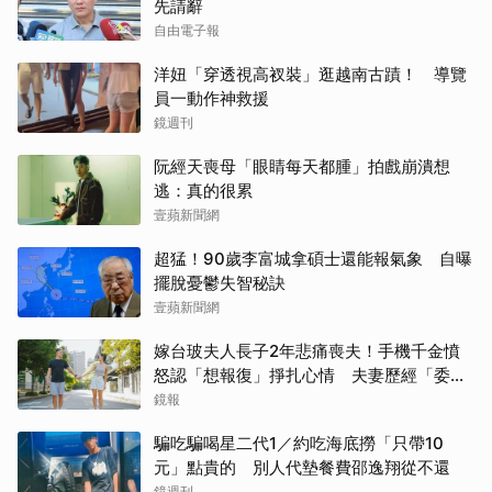
先請辭
自由電子報
洋妞「穿透視高衩裝」逛越南古蹟！ 導覽
員一動作神救援
鏡週刊
阮經天喪母「眼睛每天都腫」拍戲崩潰想
逃：真的很累
壹蘋新聞網
超猛！90歲李富城拿碩士還能報氣象 自曝
擺脫憂鬱失智秘訣
壹蘋新聞網
嫁台玻夫人長子2年悲痛喪夫！手機千金憤
怒認「想報復」掙扎心情 夫妻歷經「委屈
與不平」只能安靜
鏡報
騙吃騙喝星二代1／約吃海底撈「只帶10
元」點貴的 別人代墊餐費邵逸翔從不還
鏡週刊