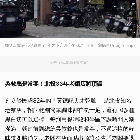
麵店老闆表示他猶豫了1年才下定決心要休息。(圖／翻攝自Google map)
廣告（請繼續閱讀本文）
吳敦義是常客！北投33年老麵店將頂讓
創立於民國82年的「黃德記天才乾麵 」是北投知名
老麵店，招牌乾麵簡單調味卻香氣十足，還有10多種
黑白切可以選擇，每到用餐時段和學區下課時間人潮
滿滿，就連前副總統吳敦義也是常客，不過這樣的好
味道即將消失，老闆在店面貼出頂讓公告「老闆要退