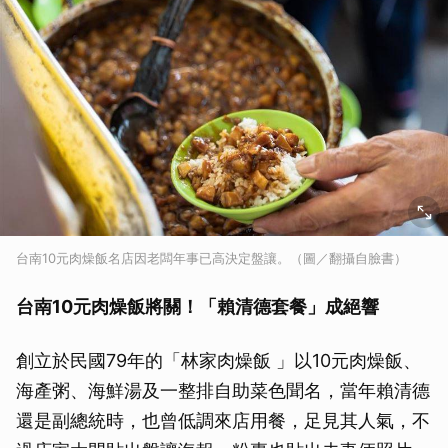
台南10元肉燥飯名店因老闆年事已高決定盤讓。（圖／翻攝自臉書）
台南10元肉燥飯將關！「賴清德套餐」成絕響
創立於民國79年的「林家肉燥飯 」以10元肉燥飯、
海產粥、海鮮湯及一整排自助菜色聞名，當年賴清德
還是副總統時，也曾低調來店用餐，足見其人氣，不