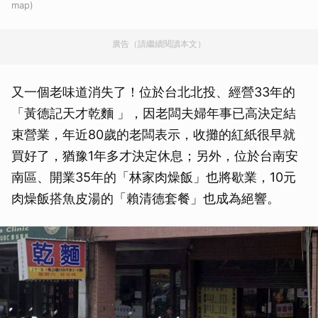
map)
廣告（請繼續閱讀本文）
又一個老味道消失了！位於台北北投、經營33年的
「黃德記天才乾麵 」，因老闆夫婦年事已高決定結
束營業，年近80歲的老闆表示，收攤的紅紙很早就
買好了，猶豫1年多才決定休息；另外，位於台南安
南區、開業35年的「林家肉燥飯」也將歇業，10元
肉燥飯搭魚皮湯的「賴清德套餐」也成為絕響。