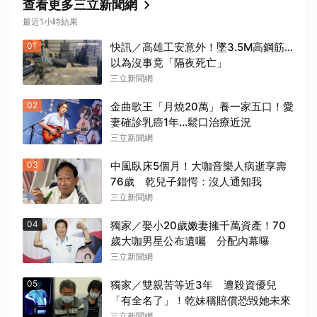
查看更多三立新聞網
最近1小時結果
01
快訊／高雄工安意外！墜3.5M高鋼筋…
以為沒事竟「隔夜死亡」
三立新聞網
02
金曲歌王「月燒20萬」養一家五口！愛
妻確診乳癌1年…鬆口治療近況
三立新聞網
03
中風臥床5個月！大咖音樂人病逝享壽
76歲 乾兒子錯愕：沒人通知我
三立新聞網
04
獨家／娶小20歲嫩妻擁千萬資產！70
歲大咖男星公布遺囑 分配內幕曝
三立新聞網
05
獨家／雙親苦等近3年 遭殺資優兒
「有全名了」！乾妹稱賠償恐毀她未來
三立新聞網