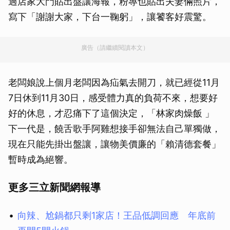
過店家大門貼出盤讓海報，粉專也貼出夫妻倆照片，
寫下「謝謝大家，下台一鞠躬」，讓饕客好震驚。
廣告（請繼續閱讀本文）
老闆娘說上個月老闆因為疝氣去開刀，就已經從11月
7日休到11月30日，感受體力真的負荷不來，想要好
好的休息，才忍痛下了這個決定，「林家肉燥飯 」
下一代是，饒舌歌手阿雞想接手卻無法自己單獨做，
現在只能先掛出盤讓，讓物美價廉的「賴清德套餐」
暫時成為絕響。
更多三立新聞網報導
向辣、尬鍋都只剩1家店！王品低調回應 年底前