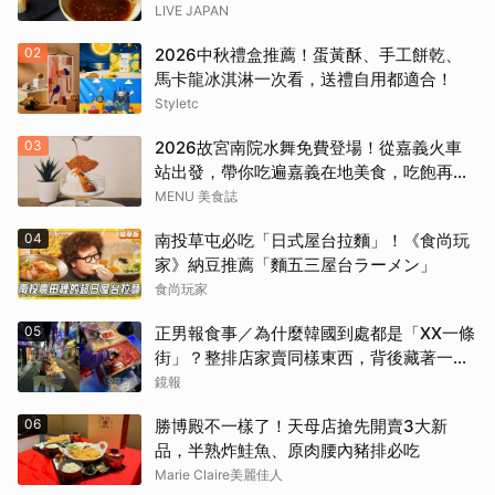
LIVE JAPAN
02
2026中秋禮盒推薦！蛋黃酥、手工餅乾、
馬卡龍冰淇淋一次看，送禮自用都適合！
Styletc
03
2026故宮南院水舞免費登場！從嘉義火車
站出發，帶你吃遍嘉義在地美食，吃飽再去
看夜間展演，這周末就這樣安排吧！
MENU 美食誌
04
南投草屯必吃「日式屋台拉麵」！《食尚玩
家》納豆推薦「麵五三屋台ラーメン」
食尚玩家
05
正男報食事／為什麼韓國到處都是「XX一條
街」？整排店家賣同樣東西，背後藏著一套
生意經
鏡報
06
勝博殿不一樣了！天母店搶先開賣3大新
品，半熟炸鮭魚、原肉腰內豬排必吃
Marie Claire美麗佳人