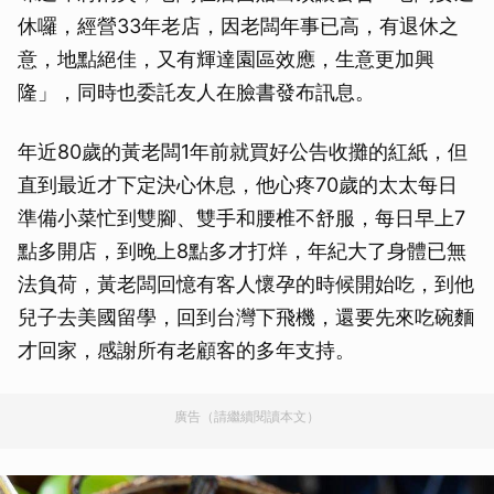
休囉，經營33年老店，因老闆年事已高，有退休之
意，地點絕佳，又有輝達園區效應，生意更加興
隆」，同時也委託友人在臉書發布訊息。
年近80歲的黃老闆1年前就買好公告收攤的紅紙，但
直到最近才下定決心休息，他心疼70歲的太太每日
準備小菜忙到雙腳、雙手和腰椎不舒服，每日早上7
點多開店，到晚上8點多才打烊，年紀大了身體已無
法負荷，黃老闆回憶有客人懷孕的時候開始吃，到他
兒子去美國留學，回到台灣下飛機，還要先來吃碗麵
才回家，感謝所有老顧客的多年支持。
廣告（請繼續閱讀本文）