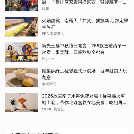
街」？整排店家賣同樣東西，背後藏著一套
生意經
鏡報
火鍋熱戰！南霸天「井賀」插旗新北 鎖定學
生族群
EBC 東森新聞
新光三越中秋禮盒開賣！255款送禮清單一
次看，蛋黃酥、日韓甜點全都有
Styletc
鳳梨酥綠豆椪變義式冰淇淋 百年餅舖大玩
創意
華視新聞
2026故宮南院水舞免費登場！從嘉義火車
站出發，帶你吃遍嘉義在地美食，吃飽再去
看夜間展演，這周末就這樣安排吧！
MENU 美食誌