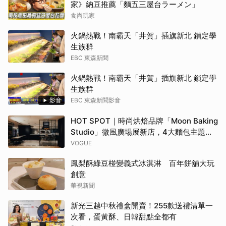
家》納豆推薦「麵五三屋台ラーメン」
食尚玩家
火鍋熱戰！南霸天「井賀」插旗新北 鎖定學
生族群
EBC 東森新聞
火鍋熱戰！南霸天「井賀」插旗新北 鎖定學
生族群
影音
EBC 東森新聞影音
HOT SPOT｜時尚烘焙品牌「Moon Baking
Studio」微風廣場展新店，4大麵包主題早
午餐、時令風味甜點，再定義你的用餐日常
VOGUE
鳳梨酥綠豆椪變義式冰淇淋 百年餅舖大玩
創意
華視新聞
新光三越中秋禮盒開賣！255款送禮清單一
次看，蛋黃酥、日韓甜點全都有