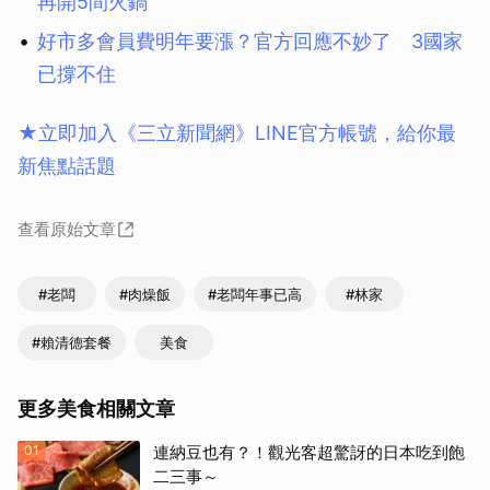
再開5間火鍋
好市多會員費明年要漲？官方回應不妙了 3國家
已撐不住
★立即加入《三立新聞網》LINE官方帳號，給你最
新焦點話題
查看原始文章
#老闆
#肉燥飯
#老闆年事已高
#林家
#賴清德套餐
美食
更多美食相關文章
01
連納豆也有？！觀光客超驚訝的日本吃到飽
二三事～