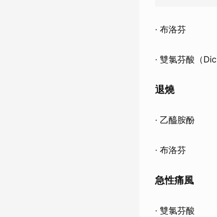
· 布洛芬
· 雙氯芬酸（Di
退燒
· 乙醯胺酚
· 布洛芬
急性痛風
· 雙氯芬酸