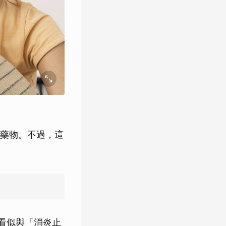
藥物。不過，這
多看似與「消炎止