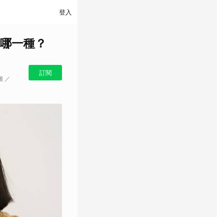
登入
哪一種？
訂閱
圖 ／