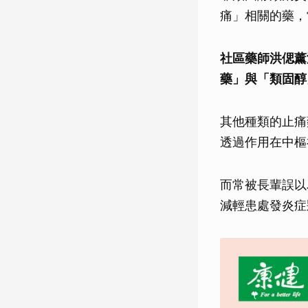
痛」相關的藥，
社區藥師洪偲薰
藥」與「類固醇
其他種類的止痛藥
透過作用在中樞
而常被長輩誤以
減輕患處發炎症