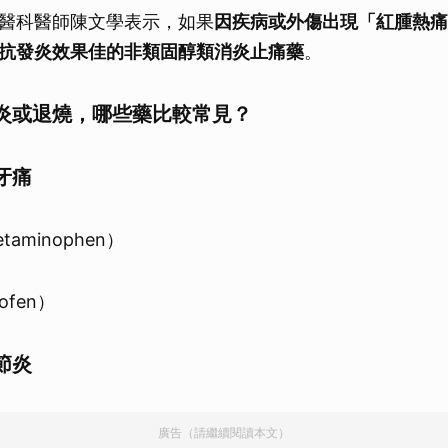
取消
醫科醫師陳文學表示，如果
因疾病或外傷出現「紅腫熱痛
抗發炎效果佳的非類固醇類消炎止痛藥
。
炎或退燒，哪些藥比較常見？
牙痛
taminophen）
ofen）
節炎
廣告（請繼續閱讀本文）