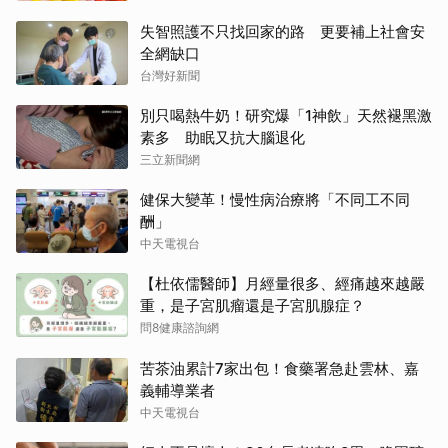
失智照護不只找回家的路 更要補上社會安
全網缺口
台灣好新聞
別只喝熱牛奶！研究爆「1神飲」天然褪黑激
素多 助眠又抗大腦退化
三立新聞網
健保大變革！慢性病治療將「不同工不同
酬」
中天電視台
【杜依儒醫師】月經量很多、經痛越來越嚴
重，是子宮肌瘤還是子宮肌腺症？
問8健康諮詢網
苦茶油累計7家出包！食藥署急赴雲林、嘉
義輔導業者
中天電視台