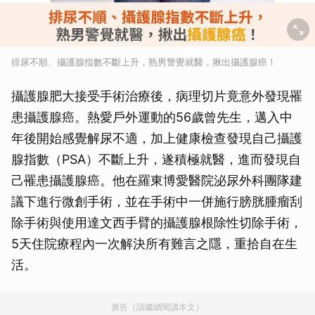
排尿不順、攝護腺指數不斷上升，熟男警覺就醫，揪出攝護腺癌！
攝護腺肥大接受手術治療後，病理切片竟意外發現罹
患攝護腺癌。熱愛戶外運動的56歲曾先生，邁入中
年後開始感覺解尿不適，加上健康檢查發現自己攝護
腺指數（PSA）不斷上升，遂積極就醫，進而發現自
己罹患攝護腺癌。他在羅東博愛醫院泌尿外科團隊建
議下進行微創手術，並在手術中一併施行膀胱腫瘤刮
除手術與使用達文西手臂的攝護腺根除性切除手術，
5天住院療程內一次解決所有難言之隱，重拾自在生
活。
廣告（請繼續閱讀本文）