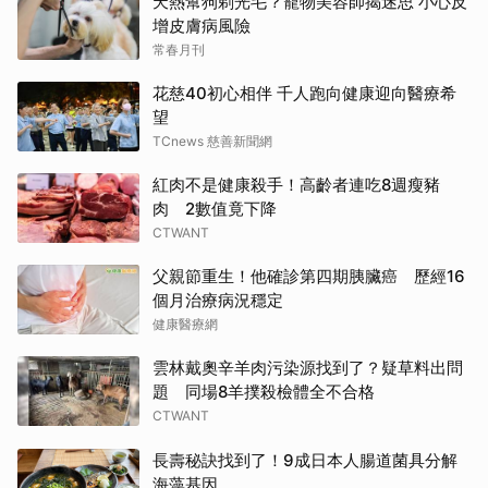
天熱幫狗剃光毛？寵物美容師揭迷思 小心反
增皮膚病風險
常春月刊
花慈40初心相伴 千人跑向健康迎向醫療希
望
TCnews 慈善新聞網
紅肉不是健康殺手！高齡者連吃8週瘦豬
肉 2數值竟下降
CTWANT
父親節重生！他確診第四期胰臟癌 歷經16
個月治療病況穩定
健康醫療網
雲林戴奧辛羊肉污染源找到了？疑草料出問
題 同場8羊撲殺檢體全不合格
CTWANT
長壽秘訣找到了！9成日本人腸道菌具分解
海藻基因