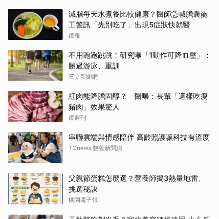
減脂每天水煮餐比較健康？醫師急喊膽囊罷
工警訊「先別吃了」出現5症狀快就醫
鏡報
不用跑跑跳跳！研究曝「1動作可降血壓」：
勝過游泳、重訓
三立新聞網
紅肉能降膽固醇？ 醫曝：長輩「這樣吃瘦
豬肉」效果驚人
鏡週刊
串聯雲端與情感陪伴 高齡照護讓科技有溫度
TCnews 慈善新聞網
父親節蛋糕怎麼選？營養師揭3熱量地雷、
挑選秘訣
桃園電子報