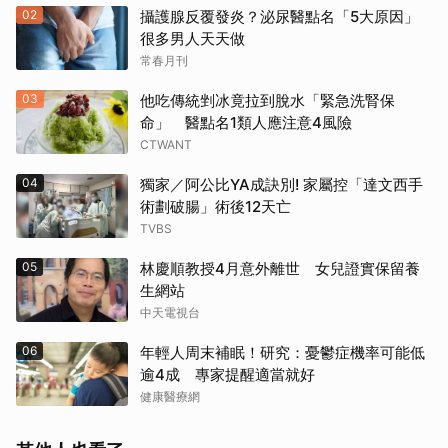
02
攝護腺反覆發炎？泌尿醫點名「5大原因」
很多男人天天做
常春月刊
03
他吃傳統剉冰竟拉到脫水「緊急洗腎保
命」 醫點名1類人應注意4風險
CTWANT
04
獨家／阿公比YA成訣別! 家屬控「達文西手
術劃破腸」術後12天亡
TVBS
05
林慶順教授4月意外離世 女兒證實保留養
生網站
中天電視台
06
年輕人周末補眠！研究：憂鬱症機率可能低
逾4成 專家提醒適當就好
健康醫療網