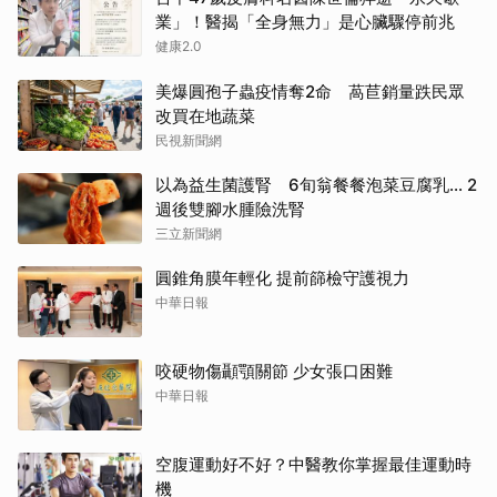
業」！醫揭「全身無力」是心臟驟停前兆
健康2.0
美爆圓孢子蟲疫情奪2命 萵苣銷量跌民眾
改買在地蔬菜
民視新聞網
以為益生菌護腎 6旬翁餐餐泡菜豆腐乳... 2
週後雙腳水腫險洗腎
三立新聞網
圓錐角膜年輕化 提前篩檢守護視力
中華日報
咬硬物傷顳顎關節 少女張口困難
中華日報
空腹運動好不好？中醫教你掌握最佳運動時
機