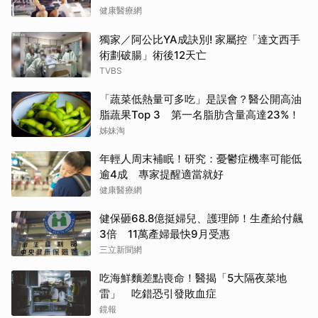
健康醫療網
獨家／阿公比YA成訣別! 家屬控「達文西手
術劃破腸」術後12天亡
TVBS
「蔬菜低熱量可多吃」是誤會？醫公開高油
脂蔬果Top 3 第一名脂肪含量高達23%！
姊妹淘
年輕人周末補眠！研究：憂鬱症機率可能低
逾4成 專家提醒適當就好
健康醫療網
健保砸68.8億挺婦兒、護理師！生產給付飆
3倍 11萬產婦最快9月受惠
三立新聞網
吃海鮮麵差點喪命！醫揭「5大隔夜菜地
雷」 吃錯恐引發敗血症
鏡報