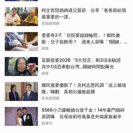
柯文哲陪媽媽過父親節 分享「爸爸留給我
最重要的一課」
壹蘋新聞網
婆婆有2子「住院要媳婦輪照」！鄉民傻
眼：兒子裝飾用？ 過來人卻曝「1關鍵」才
做決定
鏡報
盲眼龍婆2026「5大預言」剩3項未驗證
其中1項恐牽動台灣...關鍵時間點曝光
鏡報
國民黨要傻眼了！見柯志恩民調「追上賴瑞
隆」嗨翻 真相出爐臉超腫
民視新聞網
5566小刀爆離婚台玻千金！14年豪門婚碎
原因曝 岳母徐莉玲風暴意外揭家族祕辛
鏡週刊