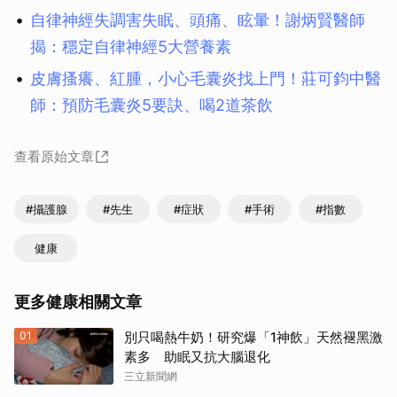
自律神經失調害失眠、頭痛、眩暈！謝炳賢醫師
揭：穩定自律神經5大營養素
皮膚搔癢、紅腫，小心毛囊炎找上門！莊可鈞中醫
師：預防毛囊炎5要訣、喝2道茶飲
查看原始文章
#攝護腺
#先生
#症狀
#手術
#指數
健康
更多健康相關文章
01
別只喝熱牛奶！研究爆「1神飲」天然褪黑激
素多 助眠又抗大腦退化
三立新聞網