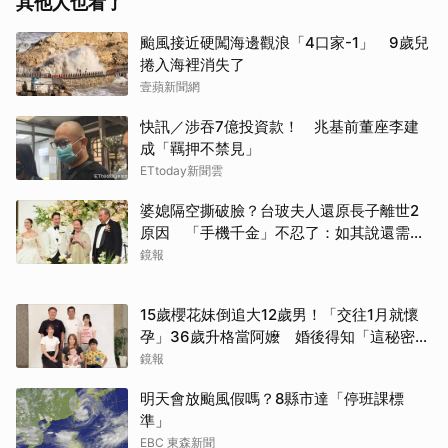
其他人也看了
颱風接近硬闖海邊觀浪「4口家-1」 9歲兒
捲入海裡消失了
壹蘋新聞網
快訊／涉吞7億投資款！ 兆基前董座李建
成「羈押不禁見」
ETtoday新聞雲
婆媳隔空撕破臉？台玻夫人還原長子離世2
原因 「手機千金」不忍了：如其說還需要
離開嗎？
鏡報
15歲櫻花妹倒追大12歲男！「交往1月就懷
孕」36歲升格當阿嬤 婚後得知「這秘密」
傻眼了
鏡報
明天會放颱風假嗎？8縣市達「停班課標
準」
EBC 東森新聞