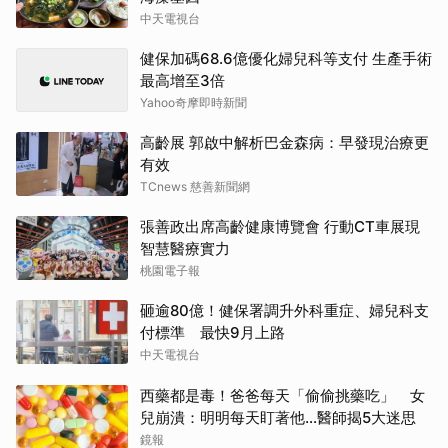
中天電視台
健保加碼68.6億優化婦兒科等支付 生產手術
最高增至3倍
Yahoo奇摩即時新聞
高齡展 郭啟中解析巴金森病：早發現治療更
有效
TCnews 慈善新聞網
張善政出席高齡健康博覽會 行動CT車展現
智慧醫療實力
桃園電子報
砸逾80億！健保署調升外科重症、婦兒科支
付標準 最快9月上路
中天電視台
西藥都是毒！爸爸每天「偷偷挑藥吃」 女
兒崩潰：明明每天盯著他…醫師揭5大迷思
鏡報