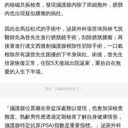
的核磁共振檢查，發現攝護腺內除了癌細胞外，膀胱
內也出現疑似腫瘤的病灶。
因此在馬拉松式的手術中，泌尿外科張世琦與林弋筑
醫師先為曾先生進行膀胱鏡手術，刮除膀胱腫瘤；再
接著進行達文西微創攝護腺根除性切除手術，一口氣
根除所有讓曾先生困擾的下半身病灶。術後，曾先生
排尿恢復正常，住院5天後就出院返家，重拾自在無
憂的人生下半場。
廣告（請繼續閱讀本文）
「攝護腺位置藏在骨盆深處難以發現，也會加深檢查
難度。熟齡男性應透過定期檢查了解自身健康情形，
攝護腺特定抗原(PSA)指數是重要指標。」泌尿外科