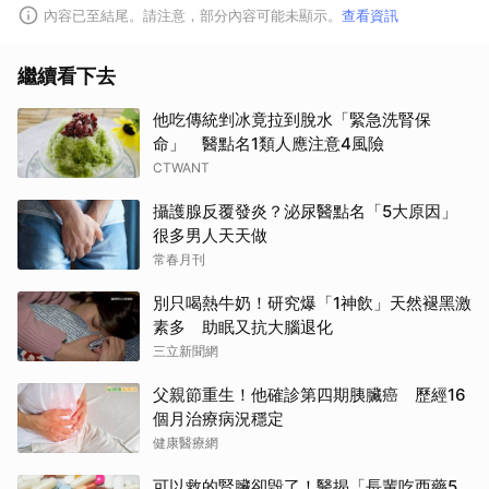
內容已至結尾。請注意，部分內容可能未顯示。
查看資訊
取消
繼續看下去
他吃傳統剉冰竟拉到脫水「緊急洗腎保
命」 醫點名1類人應注意4風險
CTWANT
攝護腺反覆發炎？泌尿醫點名「5大原因」
很多男人天天做
常春月刊
別只喝熱牛奶！研究爆「1神飲」天然褪黑激
素多 助眠又抗大腦退化
三立新聞網
父親節重生！他確診第四期胰臟癌 歷經16
個月治療病況穩定
健康醫療網
可以救的腎臟卻毁了！醫揭「長輩吃西藥5