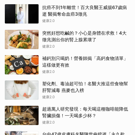
抗癌不到1年離世！百大良醫王威揚67歲病
逝 醫揭奪命血癌3徵兆
健康2.0
突然好想吃鹹的？小心是身體在求救！4大
徵兆測出你的腎上腺累壞了
健康2.0
補鈣別只喝奶！營養師揭「高鈣食物清單」
這樣做更有效
健康2.0
塑化劑、毒油超可怕！名醫大推這些食物幫
肝腎減毒 燕麥也入榜
健康2.0
超過萬人研究發現：每天喝這種咖啡能降低
腎臟損傷！一天喝多少杯？
健康2.0
台中47歲皮膚科名醫陳世倫猝逝「永久歇