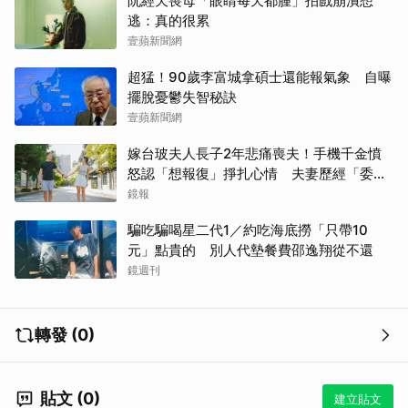
阮經天喪母「眼睛每天都腫」拍戲崩潰想
逃：真的很累
壹蘋新聞網
超猛！90歲李富城拿碩士還能報氣象 自曝
擺脫憂鬱失智秘訣
壹蘋新聞網
嫁台玻夫人長子2年悲痛喪夫！手機千金憤
怒認「想報復」掙扎心情 夫妻歷經「委屈
與不平」只能安靜
鏡報
騙吃騙喝星二代1／約吃海底撈「只帶10
元」點貴的 別人代墊餐費邵逸翔從不還
鏡週刊
轉發 (0)
貼文 (0)
建立貼文