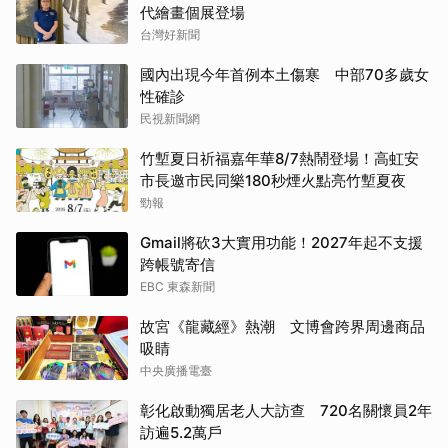
代繪畫個展登場
台灣好新聞
國內出現今年首例本土傷寒 中部70多歲女
性確診
民視新聞網
竹塹夏日祈福嘉年華8/7熱鬧登場！高虹安
市長邀市民同樂180秒煙火點亮竹塹夏夜
勁報
Gmail將砍3大實用功能！2027年起不支援
跨帳號寄信
EBC 東森新聞
故宮《龍藏經》熱潮 文博會跨界周邊商品
吸睛
中央廣播電臺
彰化啟動獨居老人大訪查 720名關懷員2年
訪遍5.2萬戶