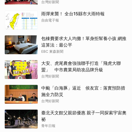
台灣好新聞
雨彈來襲！ 全台15縣市大雨特報
自由電子報
包棟費要求大人均攤！單身拒幫養小孩 網推
這算法：最公平
EBC 東森新聞
大安、虎尾農會強強聯手打造「飛虎大聯
盟」 中市農業局助攻品牌升級
台灣好新聞
中颱「白海豚」逼近 侯友宜：落實預防措
施全力防災
台灣好新聞
臺北天文館父親節優惠 親子一同探索宇宙奧
祕
青年日報