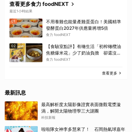
查看更多食力 foodNEXT
最近1小時結果
01
不用養雞也能量產雞蛋蛋白！美國精準
發酵蛋白2027年供應量將增5倍
食力 foodNEXT
02
【食驗室點評】有橄生活「初榨橄欖油
焦糖爆米花」少了奶油負擔 卻還沒建
立足夠差異化
食力 foodNEXT
查看更多
最新訊息
最高解析度太陽影像證實表面微觀電漿漩
渦，解開太陽物理學三大謎團
科技新報
啦啦隊女神李多慧來了！ 石岡熱氣球嘉年