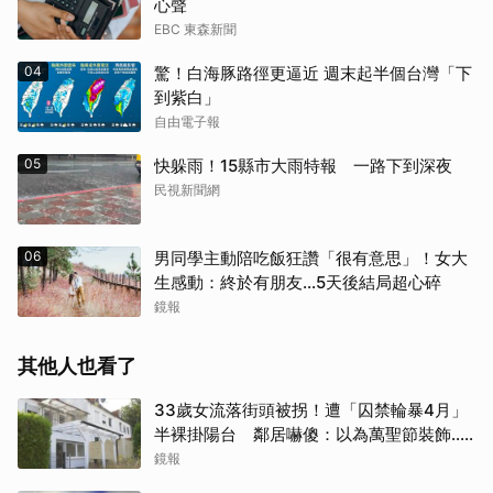
心聲
EBC 東森新聞
04
驚！白海豚路徑更逼近 週末起半個台灣「下
到紫白」
自由電子報
05
快躲雨！15縣市大雨特報 一路下到深夜
民視新聞網
06
男同學主動陪吃飯狂讚「很有意思」！女大
生感動：終於有朋友…5天後結局超心碎
鏡報
其他人也看了
33歲女流落街頭被拐！遭「囚禁輪暴4月」
半裸掛陽台 鄰居嚇傻：以為萬聖節裝飾...
主謀竟與妻小同住
鏡報