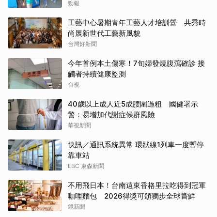
勁報
工藝中心暑期青年工藝人才培訓營 共秀時
尚展新世代工藝新風貌
台灣好新聞
今年首例本土傷寒！7旬婦發燒腹瀉確診 接
觸者持續健康監測
台視
40歲以上成人近5成腰圍過粗 國健署示
警：易增加代謝症候群風險
華視新聞
快訊／通訊系統異常 環狀線1列車一度暫停
靠車站
EBC 東森新聞
不用飛日本！台南遠東香格里拉吃得到冠軍
咖哩麵包 2026得獎可頌獨步全球嘗鮮
鏡新聞