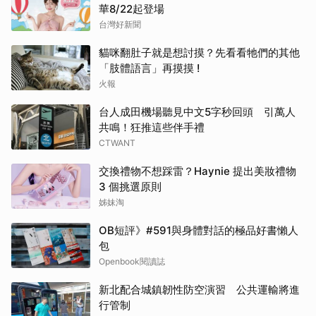
華8/22起登場
台灣好新聞
貓咪翻肚子就是想討摸？先看看牠們的其他
「肢體語言」再摸摸 !
火報
台人成田機場聽見中文5字秒回頭 引萬人
共鳴！狂推這些伴手禮
CTWANT
交換禮物不想踩雷？Haynie 提出美妝禮物
3 個挑選原則
姊妹淘
OB短評》#591與身體對話的極品好書懶人
包
Openbook閱讀誌
新北配合城鎮韌性防空演習 公共運輸將進
行管制