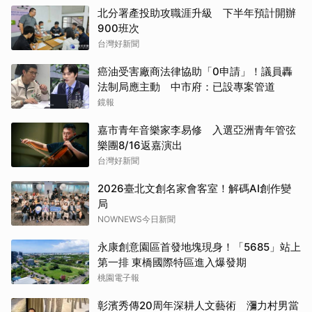
北分署產投助攻職涯升級 下半年預計開辦
900班次
台灣好新聞
癌油受害廠商法律協助「0申請」！議員轟
法制局應主動 中市府：已設專案管道
鏡報
嘉市青年音樂家李易修 入選亞洲青年管弦
樂團8/16返嘉演出
台灣好新聞
2026臺北文創名家會客室！解碼AI創作變
局
NOWNEWS今日新聞
永康創意園區首發地塊現身！「5685」站上
第一排 東橋國際特區進入爆發期
桃園電子報
彰濱秀傳20周年深耕人文藝術 瀰力村男當