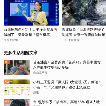
白海豚飄忽不定！太平洋高壓真的
淑麗氣象／白海豚路徑變了
減弱了 氣象署曝「侵台機率」這
明海警 未來一週降雨熱區曝
樣說
民視新聞網
EBC 東森新聞
更多生活相關文章
01
苦茶油案》金獎茶農「苦茶籽」竟是中國貨
永豐餘生技場勘仍受騙
自由電子報
02
小雞上工驚見「徵人陪3女童玩5天」兼職！
小編一句「兄弟冷靜」遭炎上急道歉
鏡報
03
台灣讀1科系「後悔率」高達56% 過來人吐