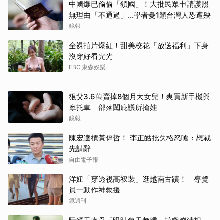
中國爆已偷偷「鎖國」！大批民眾申請護照
無理由「不通過」...學者憂1類台灣人恐遭殃
鏡報
全裸拍片爆紅！甜美校花「放送福利」下身
沒穿好看光光
EBC 東森娛樂
狠父3.6萬賣掉8個月大女兒！爽買新手機與
摩托車 部落闖庇護所搶娃
鏡報
陳宏達槓黃偉哲！ 李正皓批失格怒嗆：想戰
先請辭
自由電子報
洋妞「穿透視高衩裝」逛越南古蹟！ 導覽
員一動作神救援
取消
鏡週刊