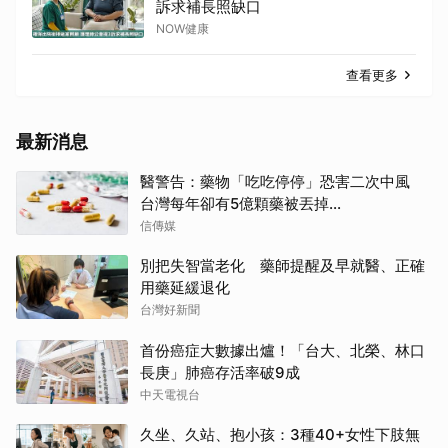
訴求補長照缺口
NOW健康
查看更多
最新消息
醫警告：藥物「吃吃停停」恐害二次中風
台灣每年卻有5億顆藥被丟掉...
信傳媒
別把失智當老化 藥師提醒及早就醫、正確
用藥延緩退化
台灣好新聞
首份癌症大數據出爐！「台大、北榮、林口
長庚」肺癌存活率破9成
中天電視台
久坐、久站、抱小孩：3種40+女性下肢無