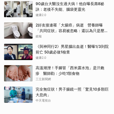
90歲台大醫沒生過大病！他自曝長壽8祕
訣：老後不失能、腦袋更靈光
健康2.0
2好友接連罹「大腸癌」病逝 營養師曝
「共同症狀」容易被忽略：還以為只是壓力
大
鏡報
《與神同行2》男星腦出血逝！醫曝1/3到院
前亡 50歲必做1檢查
健康2.0
高溫潮溼！手腳冒「西米露水泡」是汗皰
疹 醫師勸：少吃1類食物
三立新聞網
完全無症狀！男子腸鏡一照「驚見10多顆巨
大息肉」
中天電視台