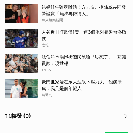
結婚11年確定離婚！方志友、楊銘威共同發
聲證實「無法再做情人」
緯來娛樂新聞
大谷近11打數僅1安 連3個系列賽道奇吞敗
仗
太報
沈伯洋市場掃街遭民眾嗆「吵死了」 藍議
員酸：現世報
TVBS
豪門世家活在眾人注視下壓力大 他崩潰
喊：我只是個年輕人
鏡週刊
轉發 (0)