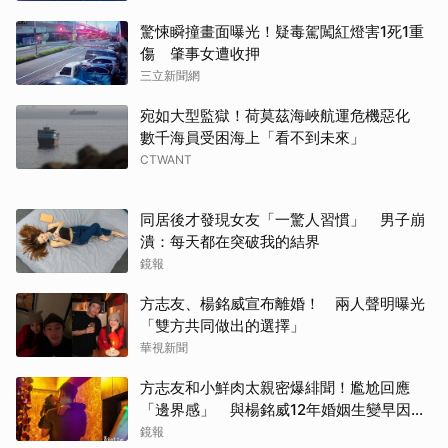
驚悚瞬撞畫面曝光！疑毒駕闖紅燈害1死1重
傷 肇事女遭收押
三立新聞網
宛如大型監獄！荷莫茲海峽航運危機惡化
數千海員受困海上「看不到未來」
CTWANT
同居後才發現女友「一驚人習慣」 男子崩
潰：每天都在突破我的結界
鏡報
方志友、楊銘威宣布離婚！ 兩人聲明曝光
「雙方共同做出的選擇」
華視新聞
方志友和小鮮肉太親密爆緋聞！尷尬回應
「邊界感」 與楊銘威12年婚姻生變早因
「這問題」洩端倪
鏡報