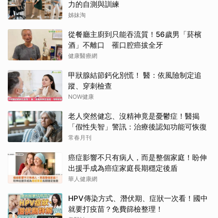
力的自測與訓練
姊妹淘
從餐廳主廚到只能吞流質！56歲男「菸檳
酒」不離口 罹口腔癌拔全牙
健康醫療網
甲狀腺結節鈣化別慌！ 醫：依風險制定追
蹤、穿刺檢查
NOW健康
老人突然健忘、沒精神竟是憂鬱症！醫揭
「假性失智」警訊：治療後認知功能可恢復
常春月刊
癌症影響不只有病人，而是整個家庭！盼伸
出援手成為癌症家庭長期穩定後盾
華人健康網
HPV傳染方式、潛伏期、症狀一次看！國中
就要打疫苗？免費篩檢整理！