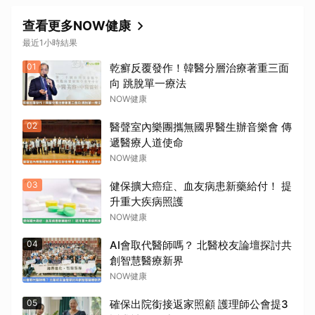
查看更多NOW健康
最近1小時結果
01
乾癬反覆發作！韓醫分層治療著重三面
向 跳脫單一療法
NOW健康
02
醫聲室內樂團攜無國界醫生辦音樂會 傳
遞醫療人道使命
NOW健康
03
健保擴大癌症、血友病患新藥給付！ 提
升重大疾病照護
NOW健康
04
AI會取代醫師嗎？ 北醫校友論壇探討共
創智慧醫療新界
NOW健康
05
確保出院銜接返家照顧 護理師公會提3