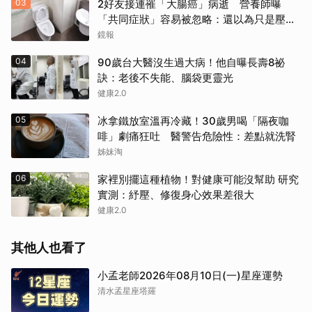
03
2好友接連罹「大腸癌」病逝 營養師曝
「共同症狀」容易被忽略：還以為只是壓力
大
鏡報
04
90歲台大醫沒生過大病！他自曝長壽8祕
訣：老後不失能、腦袋更靈光
健康2.0
05
冰拿鐵放室溫再冷藏！30歲男喝「隔夜咖
啡」劇痛狂吐 醫警告危險性：差點就洗腎
姊妹淘
06
家裡別擺這種植物！對健康可能沒幫助 研究
實測：紓壓、修復身心效果差很大
健康2.0
其他人也看了
小孟老師2026年08月10日(一)星座運勢
清水孟星座塔羅