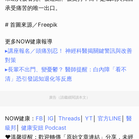
承受痛苦的唯一出口。
# 首圖來源／Freepik
更多NOW健康報導
▸講座報名／頭痛別忍！ 神經科醫揭關鍵警訊與改善
對策
▸長輩不出門、變憂鬱？ 醫師提醒：白內障「看不
清」恐引發認知退化等反應
廣告（請繼續閱讀本文）
NOW健康：
FB
│
IG
│
Threads
│
YT
│
官方LINE
│
醫
級邦
│
健康安妞 Podcast
❤溫馨提醒：歡迎轉傳「原始文章連結」分享，未經