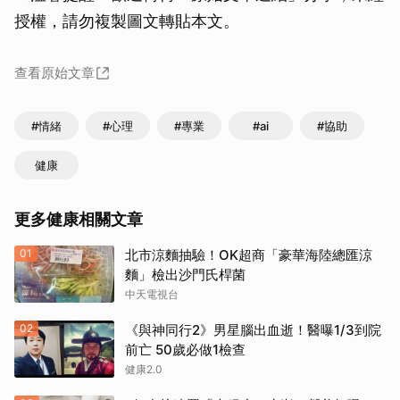
授權，請勿複製圖文轉貼本文。
查看原始文章
#情緒
#心理
#專業
#ai
#協助
健康
更多健康相關文章
01
北市涼麵抽驗！OK超商「豪華海陸總匯涼
麵」檢出沙門氏桿菌
中天電視台
02
《與神同行2》男星腦出血逝！醫曝1/3到院
前亡 50歲必做1檢查
健康2.0