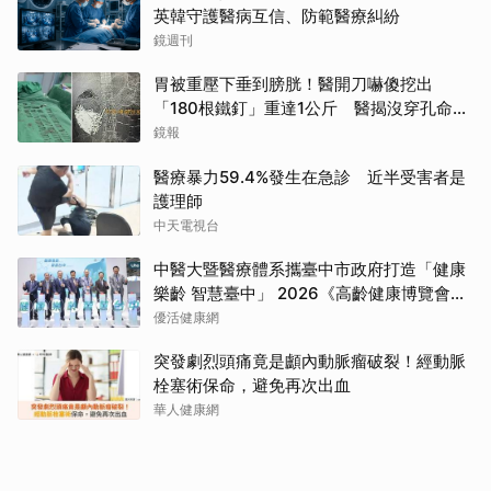
英韓守護醫病互信、防範醫療糾紛
鏡週刊
胃被重壓下垂到膀胱！醫開刀嚇傻挖出
「180根鐵釘」重達1公斤 醫揭沒穿孔命大
全靠它
鏡報
醫療暴力59.4%發生在急診 近半受害者是
護理師
中天電視台
中醫大暨醫療體系攜臺中市政府打造「健康
樂齡 智慧臺中」 2026《高齡健康博覽會》
四大醫療主題展區 首創一站式疾病全人照
優活健康網
護
突發劇烈頭痛竟是顱內動脈瘤破裂！經動脈
栓塞術保命，避免再次出血
華人健康網