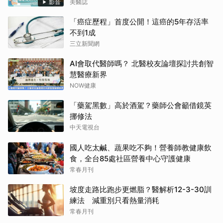
影音
美醫誌
「癌症歷程」首度公開！這癌的5年存活率
不到1成
三立新聞網
AI會取代醫師嗎？ 北醫校友論壇探討共創智
慧醫療新界
NOW健康
「藥駕黑數」高於酒駕？藥師公會籲借鏡英
挪修法
中天電視台
國人吃太鹹、蔬果吃不夠！營養師教健康飲
食，全台85處社區營養中心守護健康
常春月刊
坡度走路比跑步更燃脂？醫解析12-3-30訓
練法 減重別只看熱量消耗
常春月刊