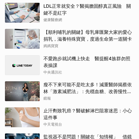
LDL正常就安全？醫揭膽固醇真正風險 關
鍵不是紅字
健康醫療網
【順利哺乳的關鍵】母乳庫匯聚大家的愛心
捐乳，滋養特殊寶寶，度過生命第一道關卡
媽媽寶寶
不愛跑步就試機上快走 醫提醒4族群勿照
表操課
中央通訊社
瘦不下來可能不是吃太多！減重醫師揭蔡依
林「激素減肥法」：先穩血糖、改善慢性發
炎
鏡報
止汗劑致乳癌？醫破解淋巴阻塞迷思：小心
這件事
中天電視台
監視器不是問題！關鍵在「知情權」 借鏡