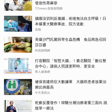
發急性蕁麻疹
TCnews 慈善新聞網
腦瘤沒切到反傷腦，術後無法自主呼吸！日
本爆重大醫療事故、院方道歉
造咖
美爆沙門氏菌與寄生蟲危機 食品商急召回
莎莎醬
民視新聞網
打造醫院「智慧大腦」！臺北醫院「數位整
合中心」讓病人照護更即時、更安全
華人健康網
健保首建癌症大數據庫 大腸癌患者放棄治
療比例最高
中天電視台
乾癬反覆發作！韓醫分層治療著重三面向 跳
脫單一療法