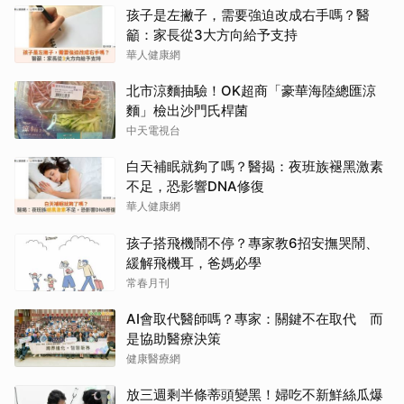
孩子是左撇子，需要強迫改成右手嗎？醫
籲：家長從3大方向給予支持
華人健康網
北市涼麵抽驗！OK超商「豪華海陸總匯涼
麵」檢出沙門氏桿菌
中天電視台
白天補眠就夠了嗎？醫揭：夜班族褪黑激素
不足，恐影響DNA修復
華人健康網
孩子搭飛機鬧不停？專家教6招安撫哭鬧、
緩解飛機耳，爸媽必學
常春月刊
AI會取代醫師嗎？專家：關鍵不在取代 而
是協助醫療決策
健康醫療網
放三週剩半條蒂頭變黑！婦吃不新鮮絲瓜爆