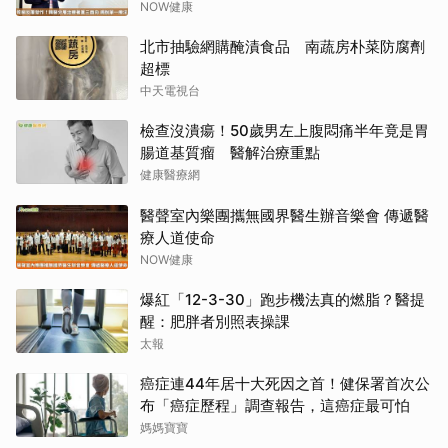
NOW健康
北市抽驗網購醃漬食品 南蔬房朴菜防腐劑
超標
中天電視台
檢查沒潰瘍！50歲男左上腹悶痛半年竟是胃
腸道基質瘤 醫解治療重點
健康醫療網
醫聲室內樂團攜無國界醫生辦音樂會 傳遞醫
療人道使命
NOW健康
爆紅「12-3-30」跑步機法真的燃脂？醫提
醒：肥胖者別照表操課
太報
癌症連44年居十大死因之首！健保署首次公
布「癌症歷程」調查報告，這癌症最可怕
媽媽寶寶