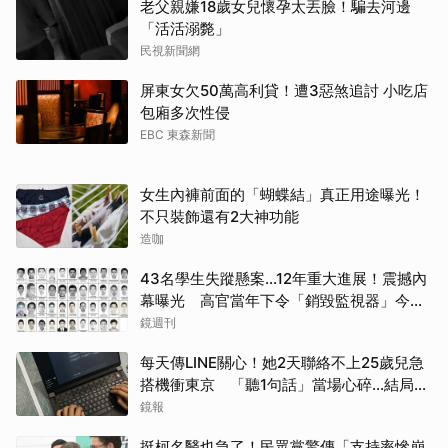
老父親嫌18歲女兒懷孕太丟臉！騙去河邊
「活活溺斃」
民視新聞網
屏東女欠50萬高利貸！遭3惡煞追討 小吃店
包廂多次性侵
EBC 東森新聞
女生內褲前面的「蝴蝶結」真正用途曝光！
不只裝飾還有2大神功能
造咖
43名學生失蹤懸案...12年重大進展！震撼內
幕曝光 高官當年下令「銷毀監視器」今遭
逮
鏡週刊
每天傳LINE關心！她2天聯絡不上25歲兒急
搭機衝東京 「聽1句話」當場心碎...結局看
哭網
鏡報
挺柯名醫也急了！民眾黨驚傳「支持率慘崩