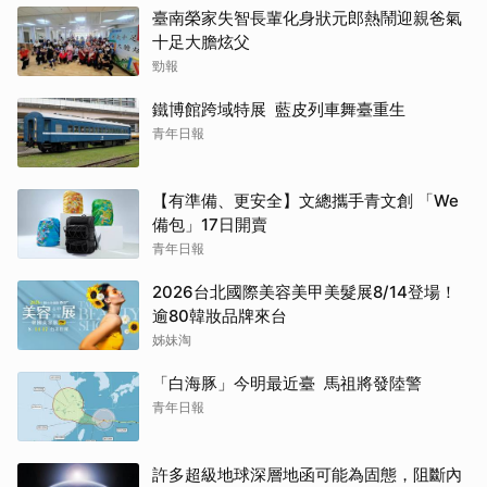
臺南榮家失智長輩化身狀元郎熱鬧迎親爸氣
十足大膽炫父
勁報
鐵博館跨域特展 藍皮列車舞臺重生
青年日報
【有準備、更安全】文總攜手青文創 「We
備包」17日開賣
青年日報
2026台北國際美容美甲美髮展8/14登場！
逾80韓妝品牌來台
姊妹淘
「白海豚」今明最近臺 馬祖將發陸警
青年日報
許多超級地球深層地函可能為固態，阻斷內