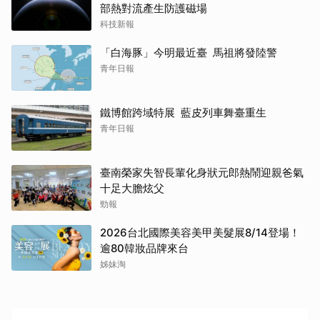
部熱對流產生防護磁場
科技新報
「白海豚」今明最近臺 馬祖將發陸警
青年日報
鐵博館跨域特展 藍皮列車舞臺重生
青年日報
臺南榮家失智長輩化身狀元郎熱鬧迎親爸氣
十足大膽炫父
勁報
2026台北國際美容美甲美髮展8/14登場！
逾80韓妝品牌來台
姊妹淘