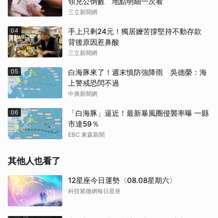
領充公倒數 地點明細一次看
三立新聞網
04
手上只剩24元！獨居嬤苦撐堅持不動存款
背後原因惹鼻酸
三立新聞網
05
白海豚來了！週末慎防強降雨 吳德榮：海
上警戒恐閃不過
中廣新聞網
06
「白海豚」逼近！最新暴風圈侵襲率曝 一縣
市達59％
EBC 東森新聞
其他人也看了
12星座今日運勢〈08.08星期六〉
科技紫微網每日星座