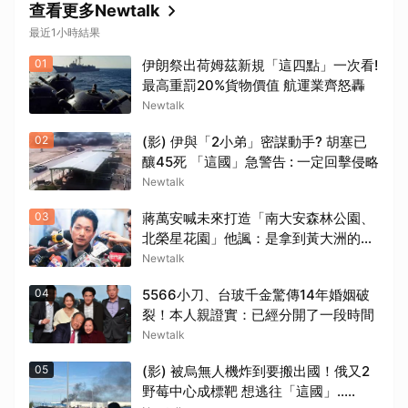
查看更多Newtalk
最近1小時結果
01
伊朗祭出荷姆茲新規「這四點」一次看!
最高重罰20%貨物價值 航運業齊怒轟
Newtalk
02
(影) 伊與「2小弟」密謀動手? 胡塞已
釀45死 「這國」急警告 : 一定回擊侵略
Newtalk
03
蔣萬安喊未來打造「南大安森林公園、
北榮星花園」他諷：是拿到黃大洲的稿
子？
Newtalk
04
5566小刀、台玻千金驚傳14年婚姻破
裂！本人親證實：已經分開了一段時間
Newtalk
05
(影) 被烏無人機炸到要搬出國！俄又2
野莓中心成標靶 想逃往「這國」.....