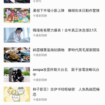
部認違法：按人處罰每案2萬
今周刊
暑假下半場小新上陣 橡樹街末日動作驚悚
卡優新聞網
職場爸爸壓力爆表！全年真正休息僅2.1天
卡優新聞網
錦霞樓重返南紡購物 夢時代黑毛屋新開張
卡優新聞網
aespa攻蛋炸裂大台北 親子放電攻略玩台
中
卡優新聞網
柿子影言》吉伊卡哇暗秘密 人魚島細思極
恐
卡優新聞網