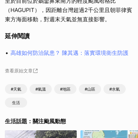
至於目前位於鵝鑾鼻東南方的輕度颱風哈格比
（HAGUPIT），因距離台灣超過2千公里且朝菲律賓
東方海面移動，對週末天氣並無直接影響。
延伸閱讀
高雄如何防治鼠患？ 陳其邁：落實環境衛生防護
查看原始文章
#天氣
#氣溫
#地區
#山區
#水氣
生活
生活話題：關注颱風動態