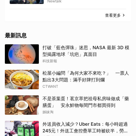
Newtalk
查看更多
最新訊息
打破「藍色彈珠」迷思，NASA 最新 3D 模
型揭露地球「坑疤」真面目
科技新報
松屋小編問「為何大家不來吃？」 一票人
點出3大問題：滿手好牌打到爛
CTWANT
不是茶葉蛋！茗京萃把祖母私房味做成「藥
膳蛋」 安永鮮物每間門市都買得到
姊妹淘
外送員收入減少？Uber Eats：每小時超過
245元！外送工會控疊單工時被砍半，勞動