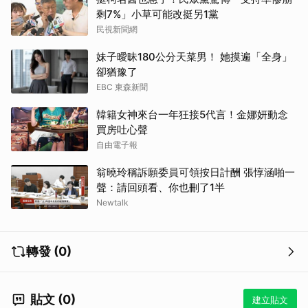
剩7%」小草可能改挺另1黨
民視新聞網
妹子曖昧180公分天菜男！ 她摸遍「全身」
卻猶豫了
EBC 東森新聞
韓籍女神來台一年狂接5代言！金娜妍動念
買房吐心聲
自由電子報
翁曉玲稱訴願委員可領按日計酬 張惇涵啪一
聲：請回頭看、你也刪了1半
Newtalk
轉發 (0)
貼文 (0)
建立貼文