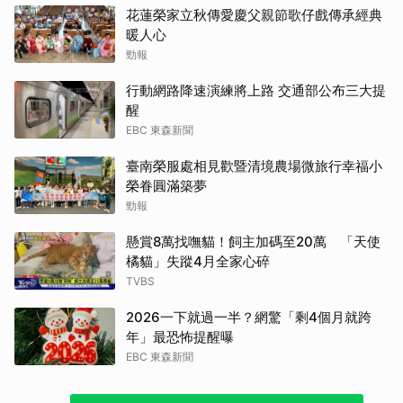
花蓮榮家立秋傳愛慶父親節歌仔戲傳承經典
暖人心
勁報
行動網路降速演練將上路 交通部公布三大提
醒
EBC 東森新聞
臺南榮服處相見歡暨清境農場微旅行幸福小
榮眷圓滿築夢
勁報
懸賞8萬找嘸貓！飼主加碼至20萬 「天使
橘貓」失蹤4月全家心碎
TVBS
2026一下就過一半？網驚「剩4個月就跨
年」最恐怖提醒曝
EBC 東森新聞