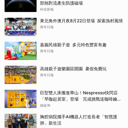
部熱對流產生防護磁場
科技新報
東北角外澳月夜8月22日登場 探索漁村風情
青年日報
嘉義民雄親子遊 多元特色豐富有趣
青年日報
高雄親子遊樂園區開園 暑假免費玩
青年日報
巨型雙人床搬進華山！Nespresso快閃店
「早咖起居室」登場 完成挑戰送咖啡鑰匙
圈
姊妹淘
胸腔病院攜手AI機器人打造長者「智慧護
肺」新生活