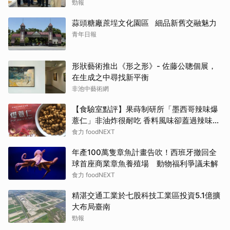
勁報
蒜頭糖廠蔗埕文化園區 細品新舊交融魅力
青年日報
形狀藝術推出《形之形》- 佐藤公聰個展，
在生成之中尋找新平衡
非池中藝術網
【食驗室點評】果蒔制研所「墨西哥辣味爆
薏仁」非油炸很耐吃 香料風味卻蓋過辣味特
色
食力 foodNEXT
年產100萬隻章魚計畫告吹！西班牙撤回全
球首座商業章魚養殖場 動物福利爭議未解
食力 foodNEXT
精湛交通工業於七股科技工業區投資5.1億擴
大布局臺南
勁報