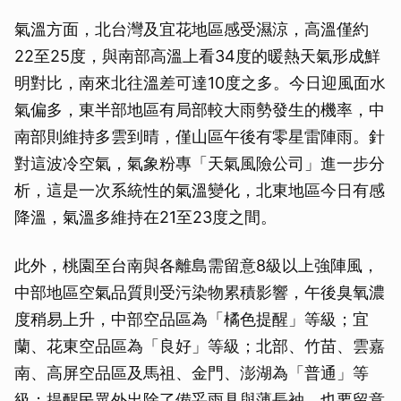
氣溫方面，北台灣及宜花地區感受濕涼，高溫僅約
22至25度，與南部高溫上看34度的暖熱天氣形成鮮
明對比，南來北往溫差可達10度之多。今日迎風面水
氣偏多，東半部地區有局部較大雨勢發生的機率，中
南部則維持多雲到晴，僅山區午後有零星雷陣雨。針
對這波冷空氣，氣象粉專「天氣風險公司」進一步分
析，這是一次系統性的氣溫變化，北東地區今日有感
降溫，氣溫多維持在21至23度之間。
此外，桃園至台南與各離島需留意8級以上強陣風，
中部地區空氣品質則受污染物累積影響，午後臭氧濃
度稍易上升，中部空品區為「橘色提醒」等級；宜
蘭、花東空品區為「良好」等級；北部、竹苗、雲嘉
南、高屏空品區及馬祖、金門、澎湖為「普通」等
級；提醒民眾外出除了備妥雨具與薄長袖，也要留意