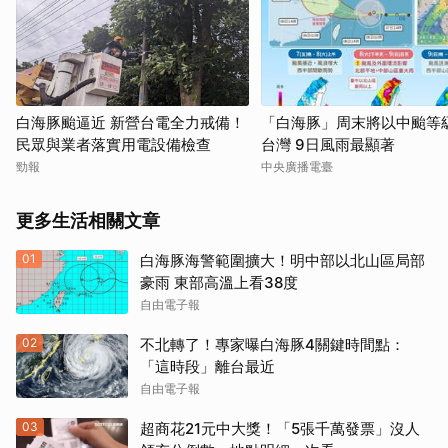
白海豚颱逼近 新營台電全力戒備！
「白海豚」周末將以中颱等
民眾與業者落實用電設備檢查
台灣 9日風雨最顯著
勁報
中央廣播電臺
更多生活相關文章
01
白海豚海警範圍擴大！明中部以北山區局部
豪雨 東部高溫上看38度
自由電子報
02
不北轉了！專家曝白海豚4關鍵時間點：
「這時段」離台最近
自由電子報
03
超商花21元中大獎！「5張千萬發票」沒人