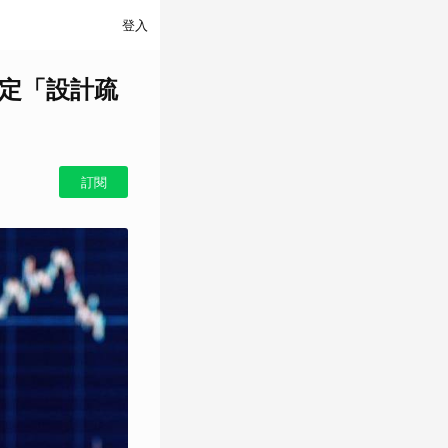
登入
裁定「設計疏
訂閱