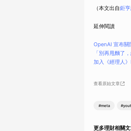
（本文出自
鉅亨
延伸閱讀
OpenAI 宣
「別再甩麵了，
加入《經理人》
查看原始文章
#meta
#you
更多理財相關文