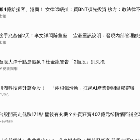
搬4億給掮客、港商！ 女律師瞎扯：買BNT須先投資 檢方：教法律
太報
接手兆基僅2天！李文詳閃辭董座 宏碁重訊說明：發現內部管理缺
太報
台股大彈千點是假象？杜金龍警告「2類股」別久抱
民視新聞網
川湖科技躍升萬金股！ 「兩根鐵滑軌」扛起AI產業鏈關鍵秘密曝
TVBS
台股開高走低跌171點 盤後有玄機？外資狂賣407億元卻悄悄回補空
Newtalk