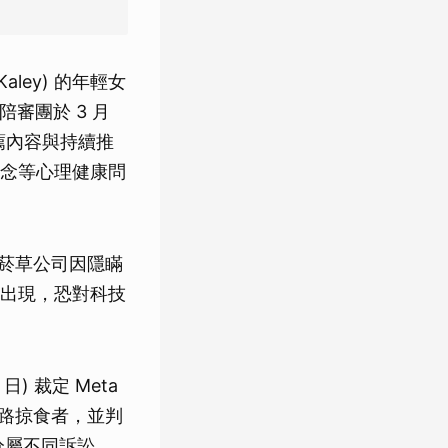
ley) 的年輕女
，陪審團於 3 月
薦內容與持續推
念等心理健康問
代菸草公司因隱瞞
出現，恐對科技
 裁定 Meta
網路掠食者，並判
件分屬不同訴訟，