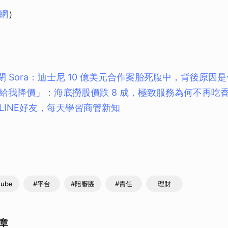
取消
網
）
布關閉 Sora：迪士尼 10 億美元合作案胎死腹中，背後原因
給我降價」：海底撈股價跌 8 成，極致服務為何不再吃
LINE好友，每天學習商管新知
tube
#平台
#陪審團
#責任
理財
章