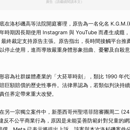
廣告（請繼續閱讀本文）
月底在洛杉磯高等法院開庭審理，原告為一名化名 K.G.M.(Ka
期因長期使用 Instagram 與 YouTube 而產生成癮
議，最終裁定支持原告主張。原告指出，長時間接觸平台推
以停止使用，進而導致嚴重身體形象扭曲、憂鬱及自殺意
形容為社群媒體產業的「大菸草時刻」，類比 1990 年
賠巨額賠償的歷史性事件。法律界認為，若類似判決持續
責任界定帶來重大改變。
另一宗獨立案件中，新墨西哥州聖塔菲陪審團周二 (24 日)
s 蓄意違反不公平商業行為，原因是未能妥善防範針對兒童的
美元賠償。Meta 已表示將提出上訴。該案與本次洛杉磯案