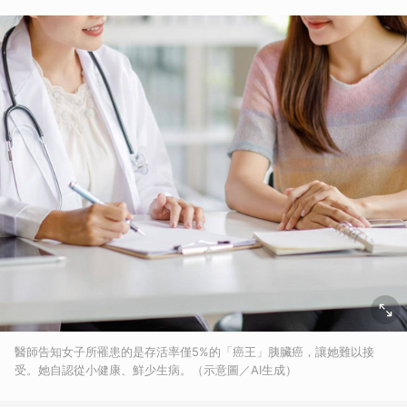
醫師告知女子所罹患的是存活率僅5%的「癌王」胰臟癌，讓她難以接
受。她自認從小健康、鮮少生病。（示意圖／AI生成）