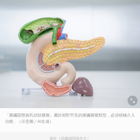
「胰臟固態偽乳頭狀腫瘤」屬於相對罕見的胰臟腫瘤類型，必須積極介入
治療。（示意圖／AI生成）
廣告（請繼續閱讀本文）