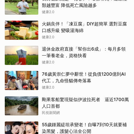
類越豐富 降低死亡風險越多
健康2.0
火鍋良伴！「凍豆腐」DIY超簡單 選對豆腐
口感升級 變吸湯海綿
健康2.0
退休金政府直接「幫你出6成」：每月多領
一筆養老金，資格快看
健康2.0
76歲黃崇仁夢中辭世！從負債1200億到AI
代工，九命怪貓傳奇落幕
健康2.0
剛果客船驚現疑似伊波拉死者 逼近1700萬
人口首都
民視新聞網
55歲鍾麗緹坦承變老！自曝7到10天就要補
染黑髮，護髮心法全公開