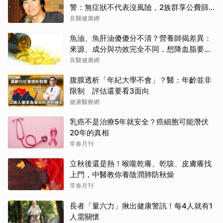
警：無症狀不代表沒風險，2族群享公費篩
檢
良醫健康網
魚油、魚肝油傻傻分不清？營養師揭差異：
來源、成分與功效完全不同，想降血脂要吃
「它」
良醫健康網
腹膜透析「年紀大學不會」？醫：年齡並非
限制 評估還要看3面向
健康醫療網
乳癌不是治療5年就安全？癌細胞可能潛伏
20年的真相
常春月刊
立秋後還是熱！喉嚨乾癢、乾咳、皮膚癢找
上門，中醫教你養陰潤肺防秋燥
常春月刊
長者「量六力」揪出健康警訊！每4人就有1
人需關懷