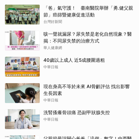
「爸」氣守護！ 臺南醫院舉辦「勇.健父親
節」癌篩暨健康促進活動
台灣好新聞
咳一聲就漏尿？尿失禁是老化自然現象？醫
揭：不同尿失禁的治療方式
華人健康網
40歲以上成人 近5成腰圍過粗
中華日報
現在身高不等於未來 AI骨齡評估 找出影響
生長因素
中華日報
洗腎搔癢骨頭痛 恐副甲狀腺失控
中華日報
父親節最該關心爸爸「這個」數字！中西醫