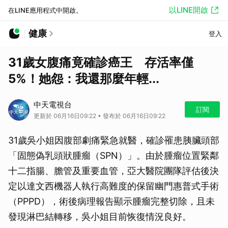
以LINE開啟
在LINE應用程式中開啟。
健康
登入
31歲女腹痛竟確診癌王 存活率僅
5%！她怨：我還那麼年輕...
中天電視台
訂閱
更新於 06月16日09:22 • 發布於 06月16日09:22
31歲吳小姐因腹部劇痛緊急就醫，確診罹患胰臟頭部
「固態偽乳頭狀腫瘤（SPN）」。由於腫瘤位置緊鄰
十二指腸、膽管及重要血管，亞大醫院團隊評估後決
定以達文西機器人執行高難度的保留幽門惠普式手術
（PPPD），術後病理報告顯示腫瘤完整切除，且未
發現淋巴結轉移，吳小姐目前恢復情況良好。