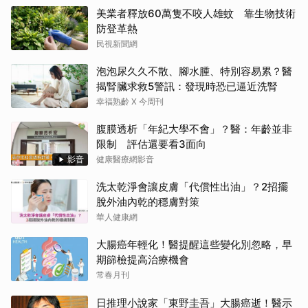
美業者釋放60萬隻不咬人雄蚊 靠生物技術
防登革熱
民視新聞網
泡泡尿久久不散、腳水腫、特別容易累？醫
揭腎臟求救5警訊：發現時恐已逼近洗腎
幸福熟齡 X 今周刊
腹膜透析「年紀大學不會」？醫：年齡並非
限制 評估還要看3面向
影音
健康醫療網影音
洗太乾淨會讓皮膚「代償性出油」？2招擺
脫外油內乾的穩膚對策
華人健康網
大腸癌年輕化！醫提醒這些變化別忽略，早
期篩檢提高治療機會
常春月刊
日推理小說家「東野圭吾」大腸癌逝！醫示