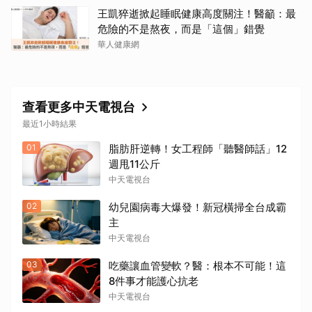
王凱猝逝掀起睡眠健康高度關注！醫籲：最
危險的不是熬夜，而是「這個」錯覺
華人健康網
查看更多中天電視台
最近1小時結果
01
脂肪肝逆轉！女工程師「聽醫師話」12
週甩11公斤
中天電視台
02
幼兒園病毒大爆發！新冠橫掃全台成霸
主
中天電視台
03
吃藥讓血管變軟？醫：根本不可能！這
8件事才能護心抗老
中天電視台