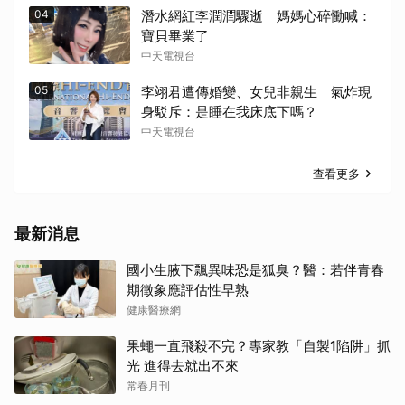
04
潛水網紅李潤潤驟逝 媽媽心碎慟喊：
寶貝畢業了
中天電視台
05
李翊君遭傳婚變、女兒非親生 氣炸現
身駁斥：是睡在我床底下嗎？
中天電視台
查看更多
最新消息
國小生腋下飄異味恐是狐臭？醫：若伴青春
期徵象應評估性早熟
健康醫療網
果蠅一直飛殺不完？專家教「自製1陷阱」抓
光 進得去就出不來
常春月刊