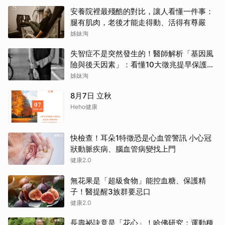
安養院裡最殘酷的對比，讓人看懂一件事：
腿有肌肉，老後才能走得動、活得有尊嚴
姊妹淘
失智症不是突然發生的！醫師解析「基因風
險與後天因素」：看懂10大徵兆提早保護大
腦
姊妹淘
8月7日 立秋
Heho健康
快檢查！耳朵1特徵恐是心血管警訊 小心冠
狀動脈疾病、腦血管病變找上門
健康2.0
無花果是「超級食物」能控血糖、保護精
子！醫提醒3族群要忌口
健康2.0
長壽祕訣竟是「花心」！哈佛研究：運動種