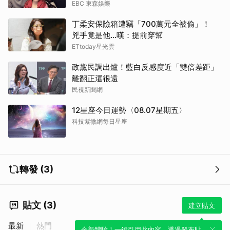
EBC 東森娛樂
丁柔安保險箱遭竊「700萬元全被偷」！
兇手竟是他...嘆：提前穿幫
ETtoday星光雲
政黨民調出爐！藍白反感度近「雙倍差距」
離翻正還很遠
民視新聞網
12星座今日運勢〈08.07星期五〉
科技紫微網每日星座
轉發 (3)
貼文 (3)
建立貼文
最新
熱門
全新體驗！一鍵引用此內容，透過發布貼