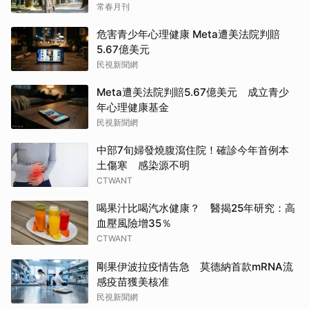
常春月刊
危害青少年心理健康 Meta遭美法院判賠
5.67億美元
民視新聞網
Meta遭美法院判賠5.67億美元 成立青少
年心理健康基金
民視新聞網
中部7旬婦發燒腹瀉住院！確診今年首例本
土傷寒 感染源不明
CTWANT
喝果汁比喝汽水健康？ 醫揭25年研究：高
血壓風險增35％
CTWANT
剛果伊波拉疫情告急 莫德納首款mRNA流
感疫苗獲美核准
民視新聞網