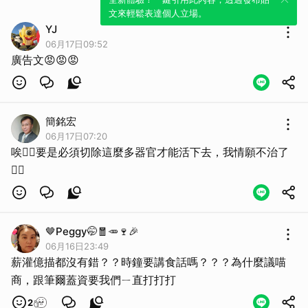
文來輕鬆表達個人立場。
YJ
06月17日09:52
廣告文😡😡😡
簡銘宏
06月17日07:20
唉😮‍💨要是必須切除這麼多器官才能活下去，我情願不治了
😮‍💨
🤎Peggy🤭🧧🥕🍷🎉
06月16日23:49
薪灌億描都沒有錯？？時鐘要講食話嗎？？？為什麼議喵
商，跟筆爾蓋資要我們ㄧ直打打打
2