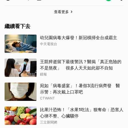
查看更多
繼續看下去
幼兒園病毒大爆發！新冠橫掃全台成霸主
中天電視台
取消
王凱猝逝留下最後警訊？醫揭「真正危險的
不是熬夜」 很多人天天如此卻不自知
鏡報
宛如「病毒盛宴」！暑假3流行病齊發 醫
示警：再次戴上口罩吧
CTWANT
比果汁恐怖！「水果1吃法」狠奪命：恐害人
心律不整、心臟驟停
三立新聞網