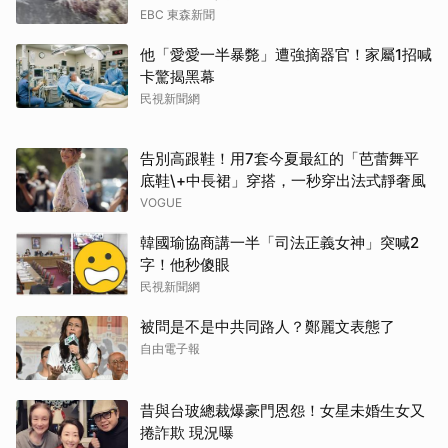
EBC 東森新聞
他「愛愛一半暴斃」遭強摘器官！家屬1招喊
卡驚揭黑幕
民視新聞網
告別高跟鞋！用7套今夏最紅的「芭蕾舞平
底鞋\+中長裙」穿搭，一秒穿出法式靜奢風
VOGUE
韓國瑜協商講一半「司法正義女神」突喊2
字！他秒傻眼
民視新聞網
被問是不是中共同路人？鄭麗文表態了
自由電子報
昔與台玻總裁爆豪門恩怨！女星未婚生女又
捲詐欺 現況曝