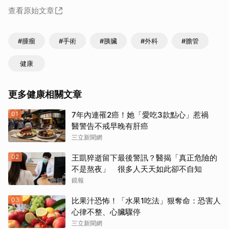
查看原始文章
#腫瘤
#手術
#胰臟
#外科
#膽管
健康
更多健康相關文章
01
7年內連罹2癌！她「愛吃3款點心」惹禍
醫警告不戒早晚有肝癌
三立新聞網
02
王凱猝逝留下最後警訊？醫揭「真正危險的
不是熬夜」 很多人天天如此卻不自知
鏡報
03
比果汁恐怖！「水果1吃法」狠奪命：恐害人
心律不整、心臟驟停
三立新聞網