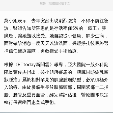
廣告（請繼續閱讀本文）
吳小姐表示，去年突然出現劇烈腹痛，不得不前往急
診，醫師告知所罹患的是存活率僅5%的「癌王」胰
臟癌，讓她難以接受。她自認從小健康、鮮少生病，
面對確診消息一度天天以淚洗面，幾經掙扎後最終選
擇信任醫療團隊，勇敢接受手術治療。
根據《ETtoday新聞雲》報導，亞大醫院一般外科副
院長葉俊杰指出，吳小姐所罹患的「胰臟固態偽乳頭
狀腫瘤」屬於相對罕見的胰臟腫瘤類型，必須積極介
入治療。由於腫瘤生長於胰臟頭部，周圍緊鄰十二指
腸、膽管及重要血管，經完整評估後，醫療團隊決定
執行保留幽門惠普式手術。