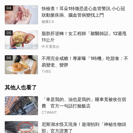
04
快檢查！耳朵1特徵恐是心血管警訊 小心冠
狀動脈疾病、腦血管病變找上門
健康2.0
05
脂肪肝逆轉！女工程師「聽醫師話」12週甩
11公斤
中天電視台
06
不用完全戒糖！專家曝「1時機」吃甜食：不
易變老、變胖
TVBS
其他人也看了
「車是我的、油也是我的」睡車竟被收住宿
費 官方一句話打臉飯店
CTWANT
尼斯湖水怪又現身！遊湖拍到「神秘生物頭
部」官方證實了