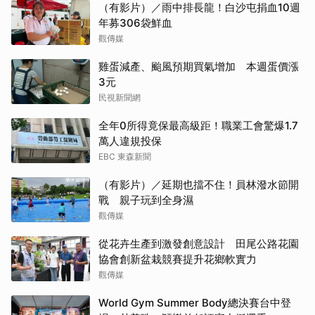
（有影片）／雨中排長龍！白沙屯捐血10週
年募306袋鮮血
觀傳媒
雞蛋減產、颱風預期買氣增加 本週蛋價漲
3元
民視新聞網
全年0所得竟保最高級距！職業工會驚爆1.7
萬人違規投保
EBC 東森新聞
（有影片）／延期也擋不住！員林潑水節開
戰 親子玩到全身濕
觀傳媒
從花卉生產到激發創意設計 田尾公路花園
協會創新盆栽競賽提升花鄉軟實力
觀傳媒
World Gym Summer Body總決賽台中登