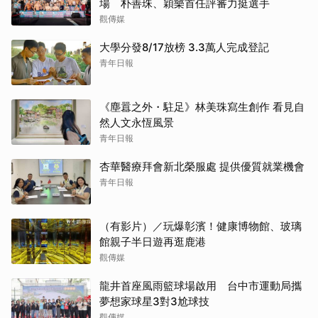
場 朴善珠、穎樂首任評審力挺選手
觀傳媒
大學分發8/17放榜 3.3萬人完成登記
青年日報
《塵囂之外・駐足》林美珠寫生創作 看見自
然人文永恆風景
青年日報
杏華醫療拜會新北榮服處 提供優質就業機會
青年日報
（有影片）／玩爆彰濱！健康博物館、玻璃
館親子半日遊再逛鹿港
觀傳媒
龍井首座風雨籃球場啟用 台中市運動局攜
夢想家球星3對3尬球技
觀傳媒