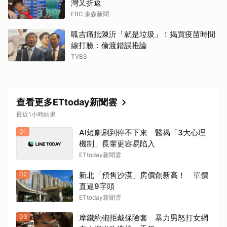
灣又折返
EBC 東森新聞
呱吉痛批陳沂「就是垃圾」！揭買疫苗時間
線打臉：偷渡錯誤推論
TVBS
查看更多ETtoday新聞雲
最近1小時結果
01
AI短劇刷到停不下來 醫揭「3大心理
機制」長輩更容易陷入
ETtoday新聞雲
02
新北「預售沙漠」房價創新高！ 單價
直逼9字頭
ETtoday新聞雲
03
摩鐵約砲拒戴保險套 暴力男怒打女網