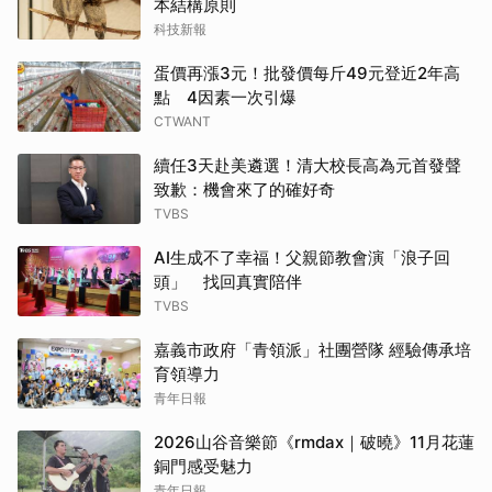
本結構原則
科技新報
蛋價再漲3元！批發價每斤49元登近2年高
點 4因素一次引爆
CTWANT
續任3天赴美遴選！清大校長高為元首發聲
致歉：機會來了的確好奇
TVBS
AI生成不了幸福！父親節教會演「浪子回
頭」 找回真實陪伴
TVBS
嘉義市政府「青領派」社團營隊 經驗傳承培
育領導力
青年日報
2026山谷音樂節《rmdax｜破曉》11月花蓮
銅門感受魅力
青年日報