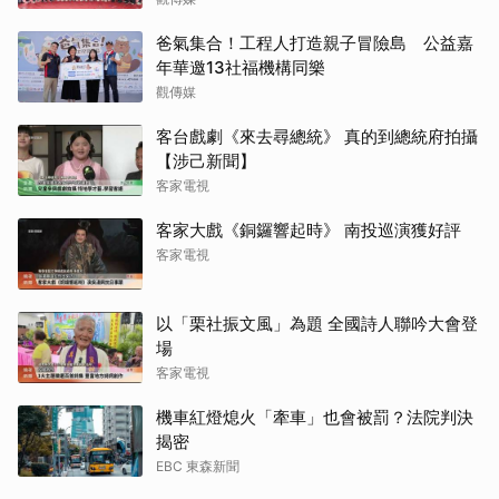
爸氣集合！工程人打造親子冒險島 公益嘉
年華邀13社福機構同樂
觀傳媒
客台戲劇《來去尋總統》 真的到總統府拍攝
【涉己新聞】
客家電視
客家大戲《銅鑼響起時》 南投巡演獲好評
客家電視
以「栗社振文風」為題 全國詩人聯吟大會登
場
客家電視
機車紅燈熄火「牽車」也會被罰？法院判決
揭密
EBC 東森新聞