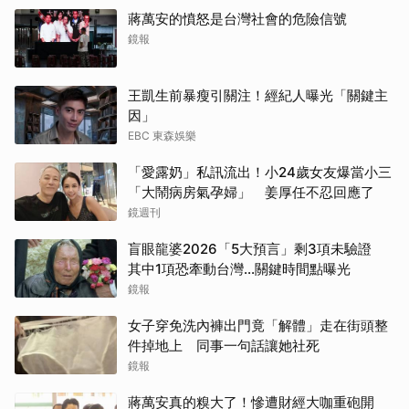
蔣萬安的憤怒是台灣社會的危險信號
鏡報
王凱生前暴瘦引關注！經紀人曝光「關鍵主
因」
EBC 東森娛樂
「愛露奶」私訊流出！小24歲女友爆當小三
「大鬧病房氣孕婦」 姜厚任不忍回應了
鏡週刊
盲眼龍婆2026「5大預言」剩3項未驗證
其中1項恐牽動台灣...關鍵時間點曝光
鏡報
女子穿免洗內褲出門竟「解體」走在街頭整
件掉地上 同事一句話讓她社死
鏡報
蔣萬安真的糗大了！慘遭財經大咖重砲開