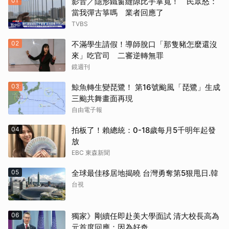
01
影音／隱形鐵窗縫隙比手掌寬！ 民眾怒：
當我彈古箏嗎 業者回應了
TVBS
02
不滿學生請假！導師脫口「那隻豬怎麼還沒
來」吃官司 二審逆轉無罪
鏡週刊
03
鯨魚轉生變琵鷺！ 第16號颱風「琵鷺」生成
三颱共舞畫面再現
自由電子報
04
拍板了！賴總統：0-18歲每月5千明年起發
放
EBC 東森新聞
05
全球最佳移居地揭曉 台灣勇奪第5狠甩日.韓
台視
06
獨家》剛續任即赴美大學面試 清大校長高為
元首度回應：因為好奇