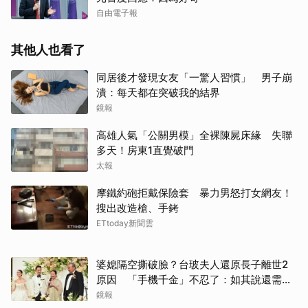
自由電子報
其他人也看了
同居後才發現女友「一驚人習慣」 男子崩
潰：每天都在突破我的結界
鏡報
高雄人氣「公關男模」全裸陳屍床緣 失聯
多天！房東1直覺破門
太報
摩鐵約砲拒戴保險套 暴力男怒打女網友！
搜出改造槍、手銬
ETtoday新聞雲
婆媳隔空撕破臉？台玻夫人還原長子離世2
原因 「手機千金」不忍了：如其說還需要
離開嗎？
鏡報