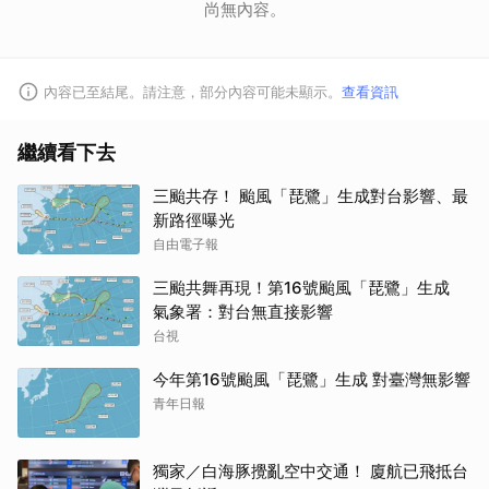
尚無內容。
內容已至結尾。請注意，部分內容可能未顯示。
查看資訊
繼續看下去
三颱共存！ 颱風「琵鷺」生成對台影響、最
新路徑曝光
自由電子報
三颱共舞再現！第16號颱風「琵鷺」生成
氣象署：對台無直接影響
台視
今年第16號颱風「琵鷺」生成 對臺灣無影響
青年日報
獨家／白海豚攪亂空中交通！ 廈航已飛抵台