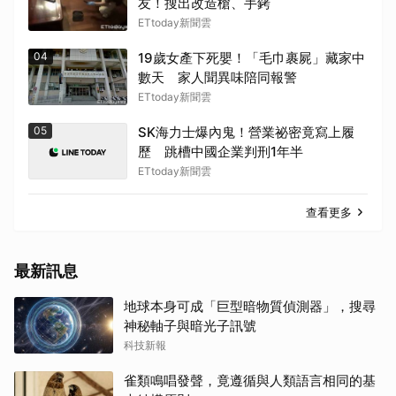
友！搜出改造槍、手銬
ETtoday新聞雲
04
19歲女產下死嬰！「毛巾裹屍」藏家中
數天 家人聞異味陪同報警
ETtoday新聞雲
05
SK海力士爆內鬼！營業祕密竟寫上履
歷 跳槽中國企業判刑1年半
ETtoday新聞雲
查看更多
最新訊息
地球本身可成「巨型暗物質偵測器」，搜尋
神秘軸子與暗光子訊號
科技新報
雀類鳴唱發聲，竟遵循與人類語言相同的基