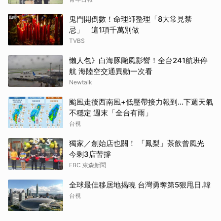
鬼門開倒數！命理師整理「8大常見禁
忌」 這1項千萬別做
TVBS
懶人包》白海豚颱風影響！全台241航班停
航 海陸空交通異動一次看
Newtalk
颱風走後西南風+低壓帶接力報到...下週天氣
不穩定 週末「全台有雨」
台視
獨家／創始店也關！ 「鳳梨」茶飲曾風光
今剩3店苦撐
EBC 東森新聞
全球最佳移居地揭曉 台灣勇奪第5狠甩日.韓
台視