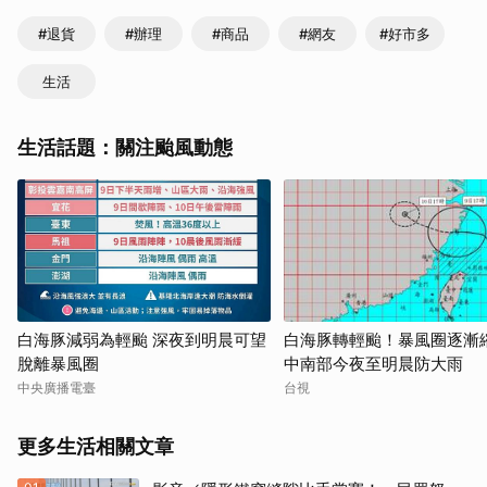
#退貨
#辦理
#商品
#網友
#好市多
生活
生活話題：關注颱風動態
白海豚減弱為輕颱 深夜到明晨可望
白海豚轉輕颱！暴風圈逐
脫離暴風圈
中南部今夜至明晨防大雨
中央廣播電臺
台視
更多生活相關文章