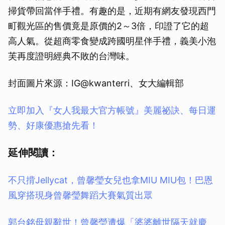
掃貨帶回當伴手禮。有趣的是，近期有網友發現西門
町觀光區的售價竟是原價的2～3倍，印證了它的超
高人氣。從超商零食變成跨國明星伴手禮，義美小泡
芙再度證明經典不敗的台灣味。
封面圖片來源：IG@kwanterri、女大編輯部
立即加入『女人我最大官方帳號』美麗祕訣、每日運
勢、好康優惠搶先看！
延伸閱讀：
不只揹Jellycat，曾馨瑩女兒也拿MIU MIU包！巴恩
風穿搭現身曾馨瑩舞蹈大賽氣質出眾
郭台銘母親辭世！曾馨瑩遭爆「婆婆離世隔天就慶