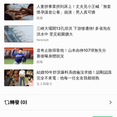
人妻拼事業拼到床上！丈夫見小王喊「無套
懷孕讓老公養」崩潰：男人真可憐
鏡報
三峽大壩開13孔排洪 下游慘遭殃! 多省泡在
洪水中 受災範圍擴大
Newtalk
道奇止敗得靠他！山本由伸107球無失分
賽後曝身體狀況
鏡報
結婚10年舒淇爆料馮德倫沒求婚！認剛認識
完全不來電：他每一任女友我都很熟
女人我最大
轉發 (0)