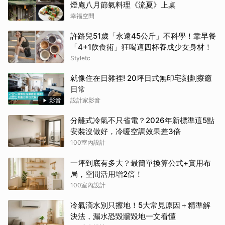
燈庵八月節氣料理《流夏》上桌
幸福空間
許路兒51歲「永遠45公斤」不科學！靠早餐
「4+1飲食術」狂喝這四杯養成少女身材！
Styletc
就像住在日雜裡! 20坪日式無印宅刻劃療癒
日常
影音
設計家影音
分離式冷氣不只省電？2026年新標準這5點
安裝沒做好，冷暖空調效果差3倍
100室內設計
一坪到底有多大？最簡單換算公式+實用布
局，空間活用增2倍！
100室內設計
冷氣滴水別只擦地！5大常見原因＋精準解
決法，漏水恐毀牆毀地一文看懂