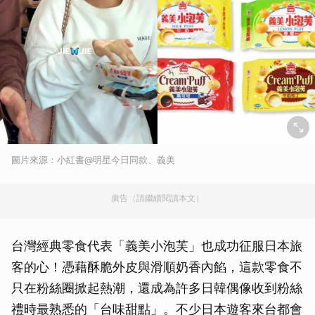
圖片來源：小紅書@明星今日同款、義美
廣告（請繼續閱讀本文）
台灣經典零食代表「義美小泡芙」也成功征服日本旅
客的心！憑藉酥脆外皮與滑順奶香內餡，這款零食不
只在粉絲圈掀起熱潮，還成為許多日韓偶像收到粉絲
禮時最熟悉的「台味甜點」。不少日本遊客來台都會