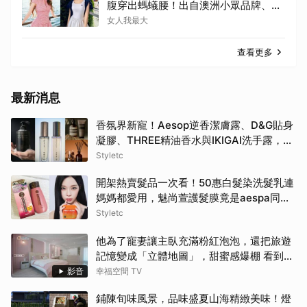
腹穿出螞蟻腰！出自澳洲小眾品牌、價
格不貴還寄台灣
女人我最大
查看更多
最新消息
香氛界新寵！Aesop逆香潔膚露、D&G貼身
凝膠、THREE精油香水與IKIGAI洗手露，用
高質感香氣包覆妳的盛夏日常
Styletc
開架熱賣髮品一次看！50惠白髮染洗髮乳連
媽媽都愛用，魅尚萱護髮膜竟是aespa同
款！
Styletc
他為了寵妻讓主臥充滿粉紅泡泡，還把旅遊
記憶變成「立體地圖」，甜蜜感爆棚 看到這
間誰不嫁？！
影音
幸福空間 TV
鋪陳旬味風景，品味盛夏山海精緻美味！燈