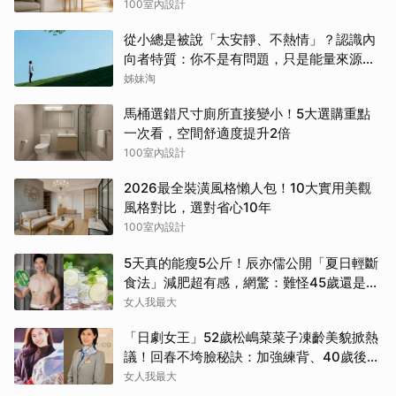
100室內設計
從小總是被說「太安靜、不熱情」？認識內
向者特質：你不是有問題，只是能量來源不
同
姊妹淘
馬桶選錯尺寸廁所直接變小！5大選購重點
一次看，空間舒適度提升2倍
100室內設計
2026最全裝潢風格懶人包！10大實用美觀
風格對比，選對省心10年
100室內設計
5天真的能瘦5公斤！辰亦儒公開「夏日輕斷
食法」減肥超有感，網驚：難怪45歲還是男
神
女人我最大
「日劇女王」52歲松嶋菜菜子凍齡美貌掀熱
議！回春不垮臉秘訣：加強練背、40歲後飲
食是關鍵！
女人我最大