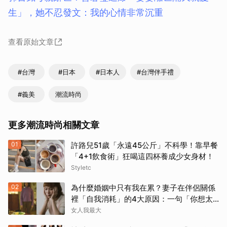
生」，她不忍發文：我的心情非常沉重
查看原始文章
#台灣
#日本
#日本人
#台灣伴手禮
取消
#義美
潮流時尚
更多潮流時尚相關文章
01
許路兒51歲「永遠45公斤」不科學！靠早餐
「4+1飲食術」狂喝這四杯養成少女身材！
Styletc
02
為什麼婚姻中只有我在累？妻子在伴侶關係
裡「自我消耗」的4大原因：一句「你想太
多」讓人無奈
女人我最大