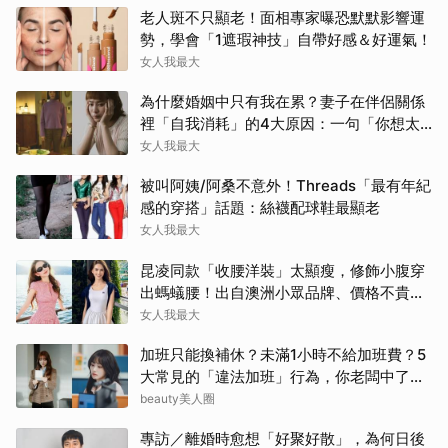
老人斑不只顯老！面相專家曝恐默默影響運
勢，學會「1遮瑕神技」自帶好感＆好運氣！
女人我最大
為什麼婚姻中只有我在累？妻子在伴侶關係
裡「自我消耗」的4大原因：一句「你想太
多」讓人無奈
女人我最大
被叫阿姨/阿桑不意外！Threads「最有年紀
感的穿搭」話題：絲襪配球鞋最顯老
女人我最大
昆凌同款「收腰洋裝」太顯瘦，修飾小腹穿
出螞蟻腰！出自澳洲小眾品牌、價格不貴還
寄台灣
女人我最大
加班只能換補休？未滿1小時不給加班費？5
大常見的「違法加班」行為，你老闆中了幾
項？
beauty美人圈
專訪／離婚時愈想「好聚好散」，為何日後