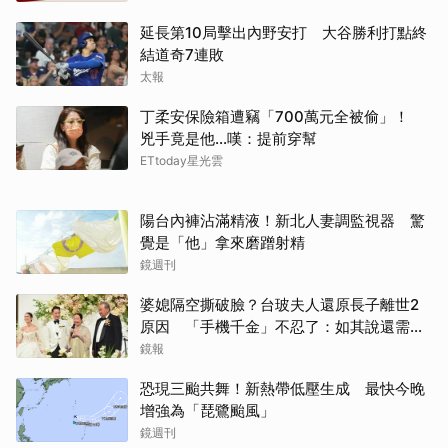
延長第10局擊出內野安打 大谷勝利打點終
結道奇7連敗
太報
丁柔安保險箱遭竊「700萬元全被偷」！
兇手竟是他...嘆：提前穿幫
ETtoday星光雲
陽台內褲沾滿精液！新北人妻調監視器 驚
覺是「他」拿來磨蹭射精
鏡週刊
婆媳隔空撕破臉？台玻夫人還原長子離世2
原因 「手機千金」不忍了：如其說還需要
離開嗎？
鏡報
恐現三颱共舞！新熱帶低壓生成 最快今晚
增強為「琵鷺颱風」
鏡週刊