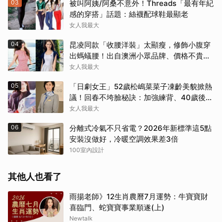
03
被叫阿姨/阿桑不意外！Threads「最有年紀
感的穿搭」話題：絲襪配球鞋最顯老
女人我最大
04
昆凌同款「收腰洋裝」太顯瘦，修飾小腹穿
出螞蟻腰！出自澳洲小眾品牌、價格不貴還
寄台灣
女人我最大
05
「日劇女王」52歲松嶋菜菜子凍齡美貌掀熱
議！回春不垮臉秘訣：加強練背、40歲後飲
食是關鍵！
女人我最大
06
分離式冷氣不只省電？2026年新標準這5點
安裝沒做好，冷暖空調效果差3倍
100室內設計
其他人也看了
雨揚老師》12生肖農曆7月運勢：牛寶寶財
喜臨門、蛇寶寶事業順遂(上)
Newtalk