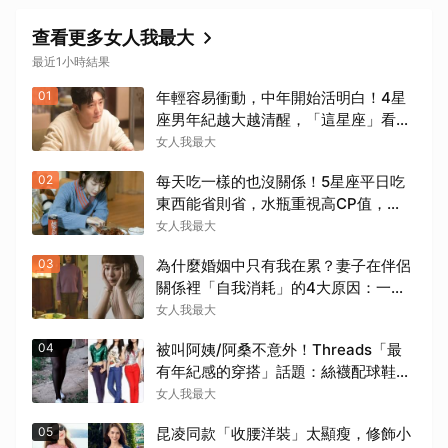
查看更多女人我最大
最近1小時結果
01
年輕容易衝動，中年開始活明白！4星
座男年紀越大越清醒，「這星座」看透
人心、不再討好任何人
女人我最大
02
每天吃一樣的也沒關係！5星座平日吃
東西能省則省，水瓶重視高CP值，
「他」省下來吃大餐
女人我最大
03
為什麼婚姻中只有我在累？妻子在伴侶
關係裡「自我消耗」的4大原因：一句
「你想太多」讓人無奈
女人我最大
04
被叫阿姨/阿桑不意外！Threads「最
有年紀感的穿搭」話題：絲襪配球鞋最
顯老
女人我最大
05
昆凌同款「收腰洋裝」太顯瘦，修飾小