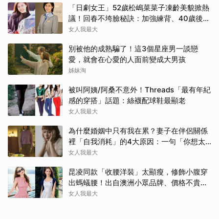
「日劇女王」52歲松嶋菜菜子凍齡美貌掀熱
議！回春不垮臉秘訣：加強練背、40歲後飲
食是關鍵！
女人我最大
別被他的成熟騙了！這3個星座男一談戀
愛，就會在心愛的人面前變成大男孩
姊妹淘
被叫阿姨/阿桑不意外！Threads「最有年紀
感的穿搭」話題：絲襪配球鞋最顯老
女人我最大
為什麼婚姻中只有我在累？妻子在伴侶關係
裡「自我消耗」的4大原因：一句「你想太
多」讓人無奈
女人我最大
昆凌同款「收腰洋裝」太顯瘦，修飾小腹穿
出螞蟻腰！出自澳洲小眾品牌、價格不貴還
寄台灣
女人我最大