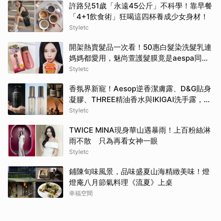
許路兒51歲「永遠45公斤」不科學！靠早餐
「4+1飲食術」狂喝這四杯養成少女身材！
Styletc
開架熱賣髮品一次看！50惠白髮染洗髮乳連
媽媽都愛用，魅尚萱護髮膜竟是aespa同
款！
Styletc
香氛界新寵！Aesop逆香潔膚露、D&G貼身
凝膠、THREE精油香水與IKIGAI洗手露，用
高質感香氣包覆妳的盛夏日常
Styletc
TWICE MINA現身華山遇暴雨！上百粉絲淋
雨不散 只為再看女神一眼
Styletc
鋪陳旬味風景，品味盛夏山海精緻美味！燈
燈庵八月節氣料理《流夏》上桌
幸福空間