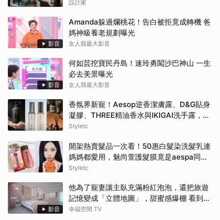
設計家
Amanda躲過爛桃花！告白被拒竟成轉機 爸
媽神級養老規劃曝光
影音
女人我最大影音
何如芸挖寶民丹島！速玲勇闖沙巴神山 一生
必去美景曝光
影音
女人我最大影音
香氛界新寵！Aesop逆香潔膚露、D&G貼身
凝膠、THREE精油香水與IKIGAI洗手露，用
高質感香氣包覆妳的盛夏日常
Styletc
開架熱賣髮品一次看！50惠白髮染洗髮乳連
媽媽都愛用，魅尚萱護髮膜竟是aespa同
款！
Styletc
他為了寵妻讓主臥充滿粉紅泡泡，還把旅遊
記憶變成「立體地圖」，甜蜜感爆棚 看到這
間誰不嫁？！
影音
幸福空間 TV