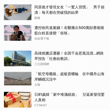
同居後才發現女友「一驚人習慣」 男子崩
潰：每天都在突破我的結界
鏡報
遭控收民進黨錢！名醫搬出500萬財產嗆賭
藍白粉直接變「俗辣」
自由電子報
高雄燒臘店遭砸！全因千金惹風流債…網路
早預告「社會給教訓」
三立新聞網
「航空母艦級」超級貨櫃輪 在中國舟山海
岸觸礁沉沒中
太報
日81歲婦「家中堆滿紙箱」 兒返家發現驚
人真相
CTWANT