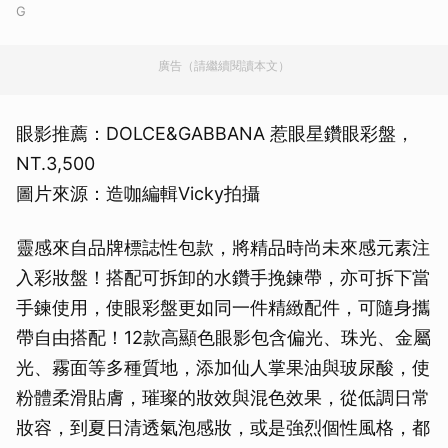
G
廣告（請繼續閱讀本文）
眼影推薦：DOLCE&GABBANA 惹眼星鑽眼彩盤，
NT.3,500
圖片來源：造咖編輯Vicky拍攝
靈感來自品牌標誌性包款，將精品時尚未來感元素注
入彩妝盤！搭配可拆卸的水鑽手挽鍊帶，亦可拆下當
手鍊使用，使眼彩盤更如同一件精緻配件，可隨身攜
帶自由搭配！12款高顯色眼影包含偏光、珠光、金屬
光、霧面等多種質地，添加仙人掌果油與玻尿酸，使
粉體柔滑貼膚，璀璨的妝效與混色效果，從低調日常
妝容，到夏日清透氣泡感妝，或是強烈個性風格，都