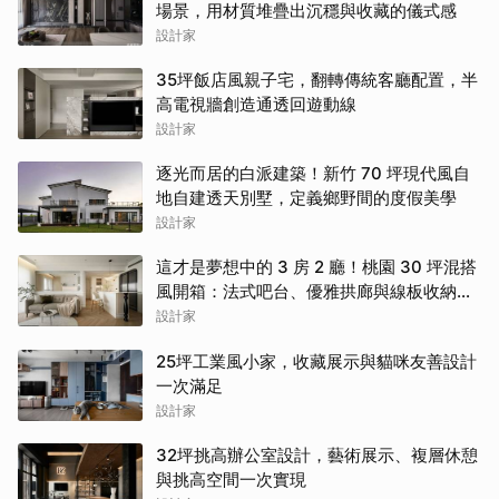
場景，用材質堆疊出沉穩與收藏的儀式感
設計家
35坪飯店風親子宅，翻轉傳統客廳配置，半
高電視牆創造通透回遊動線
設計家
逐光而居的白派建築！新竹 70 坪現代風自
地自建透天別墅，定義鄉野間的度假美學
設計家
這才是夢想中的 3 房 2 廳！桃園 30 坪混搭
風開箱：法式吧台、優雅拱廊與線板收納讓
人美到不想出門
設計家
25坪工業風小家，收藏展示與貓咪友善設計
一次滿足
設計家
32坪挑高辦公室設計，藝術展示、複層休憩
與挑高空間一次實現