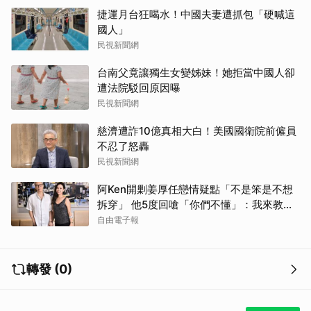
捷運月台狂喝水！中國夫妻遭抓包「硬喊這
國人」
民視新聞網
台南父竟讓獨生女變姊妹！她拒當中國人卻
遭法院駁回原因曝
民視新聞網
慈濟遭詐10億真相大白！美國國衛院前僱員
取消
不忍了怒轟
民視新聞網
阿Ken開剿姜厚任戀情疑點「不是笨是不想
拆穿」 他5度回嗆「你們不懂」：我來教育
你們
自由電子報
轉發 (0)