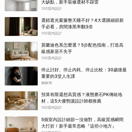
大缺點，新手裝修選材不踩雷
100室內設計
選錯遮光窗簾整天睡不好？4大選購細節新
手必看，房間漆黑率翻3倍
100室內設計
莫蘭迪色系怎麼選？5步配色指南，打造高
級感家居不失手
100室內設計
停止討好、停止內耗、停止比較：30歲後最
重要的3堂人生課
姊妹淘
預算有限還想高質感？液態磨石PK傳統地
材，這5大優勢讓設計師都推薦
100室內設計
5個室內設計細節一沒做對，高級質感瞬間
大打折！新手最常忽略『這些小地方』