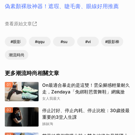
偽素顏裸妝神器！遮瑕、睫毛膏、眼線好用推薦
查看原始文章
#眼影
#qqu
#su
#vi
#眼影棒
潮流時尚
更多潮流時尚相關文章
01
On最適合暴走的是這雙！雲朵腳感輕量耐久
走，Zendaya「免綁鞋芭蕾舞鞋」網瘋搶
女人我最大
02
停止討好、停止內耗、停止比較：30歲後最
重要的3堂人生課
姊妹淘