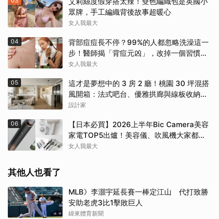
03
艾莉絲度假穿搭太辣！雙色編織包是英國小
眾牌，手工編織背後故事超暖心
女人我最大
04
背部痘痘長不停？99%的人都忽略洗澡這一
步！醫師揭「背痘元凶」，改掉一個習慣真
的差很多
女人我最大
05
這才是夢想中的 3 房 2 廳！桃園 30 坪混搭
風開箱：法式吧台、優雅拱廊與線板收納讓
人美到不想出門
設計家
06
【日本必買】2026上半年Bic Camera美容
家電TOP5出爐！美容儀、吹風機大家都搶
這幾款
女人我最大
其他人也看了
MLB》李灝宇延長賽一棒定江山 代打致勝
安助老虎3比1擊敗巨人
緯來體育新聞