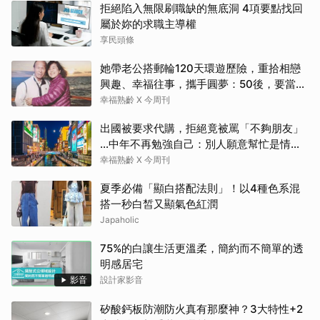
拒絕陷入無限刷職缺的無底洞 4項要點找回
屬於妳的求職主導權
享民頭條
她帶老公搭郵輪120天環遊歷險，重拾相戀
興趣、幸福往事，攜手圓夢：50後，要當懂
生活演員！
幸福熟齡 X 今周刊
出國被要求代購，拒絕竟被罵「不夠朋友」
…中年不再勉強自己：別人願意幫忙是情
分，不是本分
幸福熟齡 X 今周刊
夏季必備「顯白搭配法則」！以4種色系混
搭一秒白皙又顯氣色紅潤
Japaholic
75%的白讓生活更溫柔，簡約而不簡單的透
明感居宅
影音
設計家影音
矽酸鈣板防潮防火真有那麼神？3大特性+2