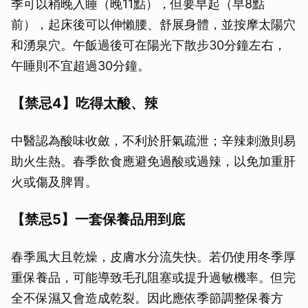
季可以稍晚入睡（晚11點），但要早起（早8點
前），起床後可以伸懶腰、舒展身體，並按摩太陽穴
和湧泉穴。午飯過後可在陽光下散步30分鐘左右，
午睡則不宜超過30分鐘。
【禁忌4】吃得太酸、辣
中醫認為酸味收斂，不利於肝氣疏泄；辛辣刺激則易
助火生熱。春季飲食應避免過酸或過辣，以免加重肝
火或傷及脾胃。
【禁忌5】一套保養品用到底
春季風大且乾燥，皮膚水分流失快。若仍使用冬季厚
重保養品，可能導致毛孔阻塞或提升過敏機率。但完
全不保濕又會造成乾裂。因此應依季節調整保養方