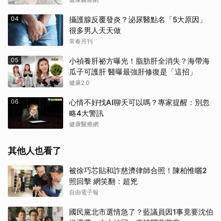
04
攝護腺反覆發炎？泌尿醫點名「5大原因」
很多男人天天做
常春月刊
05
小禎養肝祕方曝光！脂肪肝全消失？海帶海
瓜子可護肝 醫曝最強肝修復是「這招」
健康2.0
06
心情不好找AI聊天可以嗎？專家提醒：別忽
略4大警訊
健康醫療網
其他人也看了
被徐巧芯貼和詐慈濟律師合照！陳柏惟曬2
照回擊 網笑翻：超兇
自由電子報
國民黨北市選情急了？藍議員因1事竟要沈伯