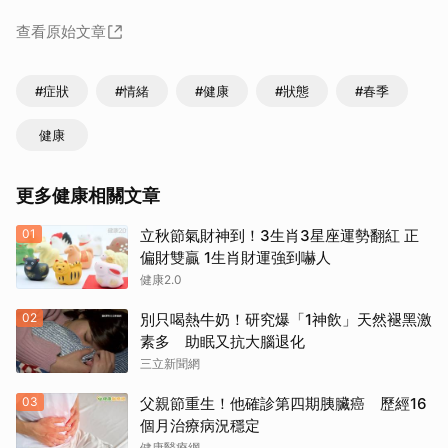
查看原始文章
#症狀
#情緒
#健康
#狀態
#春季
健康
更多健康相關文章
01
立秋節氣財神到！3生肖3星座運勢翻紅 正
偏財雙贏 1生肖財運強到嚇人
健康2.0
02
別只喝熱牛奶！研究爆「1神飲」天然褪黑激
素多 助眠又抗大腦退化
三立新聞網
03
父親節重生！他確診第四期胰臟癌 歷經16
個月治療病況穩定
取消
健康醫療網