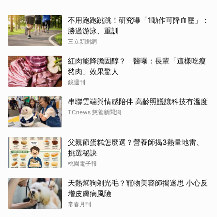
不用跑跑跳跳！研究曝「1動作可降血壓」：
勝過游泳、重訓
三立新聞網
紅肉能降膽固醇？ 醫曝：長輩「這樣吃瘦
豬肉」效果驚人
鏡週刊
串聯雲端與情感陪伴 高齡照護讓科技有溫度
TCnews 慈善新聞網
父親節蛋糕怎麼選？營養師揭3熱量地雷、
挑選秘訣
桃園電子報
天熱幫狗剃光毛？寵物美容師揭迷思 小心反
增皮膚病風險
常春月刊
花慈40初心相伴 千人跑向健康迎向醫療希