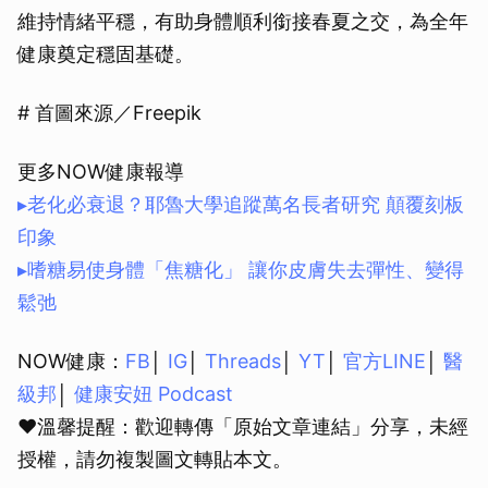
維持情緒平穩，有助身體順利銜接春夏之交，為全年
健康奠定穩固基礎。
# 首圖來源／Freepik
更多NOW健康報導
▸老化必衰退？耶魯大學追蹤萬名長者研究 顛覆刻板
印象
▸嗜糖易使身體「焦糖化」 讓你皮膚失去彈性、變得
鬆弛
NOW健康：
FB
│
IG
│
Threads
│
YT
│
官方LINE
│
醫
級邦
│
健康安妞 Podcast
❤溫馨提醒：歡迎轉傳「原始文章連結」分享，未經
授權，請勿複製圖文轉貼本文。