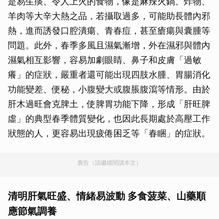
是易生痰、令人上火的食物，像是麻辣火鍋、炸物、
羊肉等大辛大熱之品，若攝取過多，可能助長體內邪
熱，進而誘發口腔潰瘍、青春痘，甚至瘡瘍與囊腫等
問題。此外，春季多風且濕氣漸增，外在濕邪與體內
濕氣相互影響，容易加劇眼睛、鼻子和皮膚「過敏
癢」的症狀，嚴重者還可能出現四肢水腫、胃腸消化
功能變差、便秘，小腹變大或腹脹腹瀉等情形。由於
肝木過旺會克脾土，使脾胃功能下降，形成「肝旺脾
虛」的典型春季體質變化，也因此長期處於高壓工作
狀態的人，更容易出現疲倦困乏等「春睏」的症狀。
廣告（請繼續閱讀本文）
清明肝氣旺盛、情緒易波動 多食菠菜、山藥順
應節氣調養