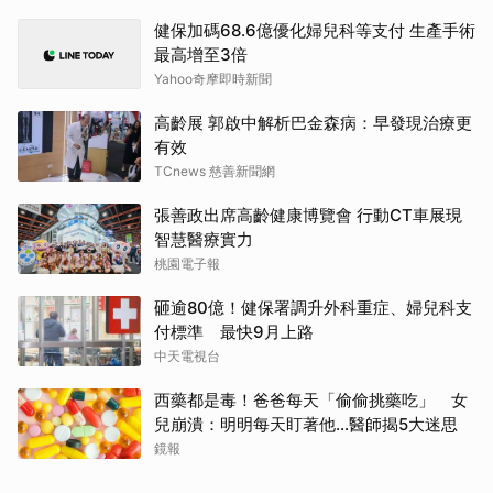
Yahoo奇摩即時新聞
高齡展 郭啟中解析巴金森病：早發現治療更
有效
TCnews 慈善新聞網
張善政出席高齡健康博覽會 行動CT車展現
智慧醫療實力
桃園電子報
砸逾80億！健保署調升外科重症、婦兒科支
付標準 最快9月上路
中天電視台
西藥都是毒！爸爸每天「偷偷挑藥吃」 女
兒崩潰：明明每天盯著他…醫師揭5大迷思
鏡報
失智照護不只找回家的路 更要補上社會安
全網缺口
台灣好新聞