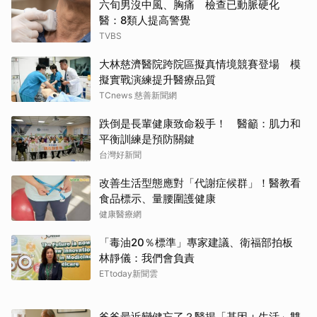
TCnews 慈善新聞網
跌倒是長輩健康致命殺手！ 醫籲：肌力和
平衡訓練是預防關鍵
台灣好新聞
改善生活型態應對「代謝症候群」！醫教看
食品標示、量腰圍護健康
健康醫療網
「毒油20％標準」專家建議、衛福部拍板
林靜儀：我們會負責
ETtoday新聞雲
爸爸最近變健忘了？醫揭「基因＋生活」雙
重風險
中天電視台
8月健保擴大給付！癌症與骨鬆新藥估萬人
受惠
中天電視台