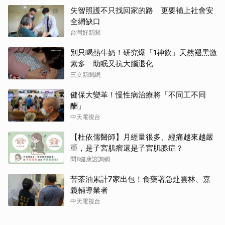
別只喝熱牛奶！研究爆「1神飲」天然褪黑激
素多 助眠又抗大腦退化
三立新聞網
健保大變革！慢性病治療將「不同工不同
酬」
中天電視台
【杜依儒醫師】月經量很多、經痛越來越嚴
重，是子宮肌瘤還是子宮肌腺症？
問8健康諮詢網
苦茶油累計7家出包！食藥署急赴雲林、嘉
義輔導業者
中天電視台
紅肉不是壞人！36名長者連吃8周 膽固醇
竟明顯下降
中天電視台
從早療到校園！愛德華氏症男童畢業 唐氏