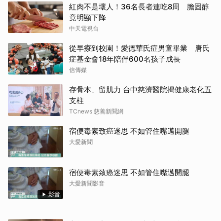
症基金會18年陪伴600名孩子成長
信傳媒
存骨本、留肌力 台中慈濟醫院揭健康老化五
支柱
TCnews 慈善新聞網
宿便毒素致癌迷思 不如管住嘴邁開腿
大愛新聞
宿便毒素致癌迷思 不如管住嘴邁開腿
大愛新聞影音
影音
六旬男沒中風、胸痛 檢查已動脈硬化
醫：8類人提高警覺
TVBS
大林慈濟醫院跨院區擬真情境競賽登場 模
擬實戰演練提升醫療品質