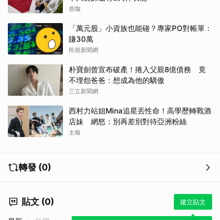
造咖
「萬元股」小資族也能碰？專家PO對帳單：
賺30萬
民視新聞網
朴寶劍曾宣布破產！捲入父親8億債務 竟
不埋怨爸爸：想成為他的驕傲
三立新聞網
西村力站姐Mina追星丟性命！高學歷轉戰酒
店妹 網怒：別再差別對待亞洲粉絲
太報
轉發 (0)
貼文 (0)
建立貼文