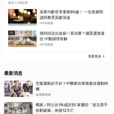
最近1小時結果
01
高希均辭世享耆壽90歲！ 一生推廣閱
讀與教育貢獻深遠
NOW健康
02
撞到頭沒出血卻一直頭暈？腦震盪後遺
症 中醫調理有解
NOW健康
查看更多
最新消息
空腹運動好不好？中醫教你掌握最佳運動時
機
健康醫療網
獨家／阿公比YA成訣別! 家屬控「達文西手
術劃破腸」術後12天亡