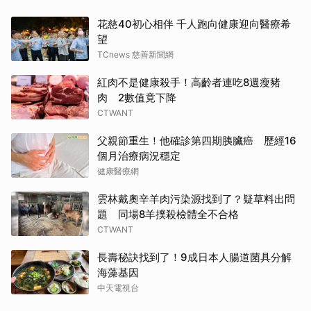
望
TCnews 慈善新聞網
紅肉不是健康殺手！高齡者連吃8週瘦豬
肉 2數值竟下降
CTWANT
父親節重生！他確診第四期胰臟癌 歷經16
個月治療病況穩定
健康醫療網
雲林戴奧辛羊肉污染源找到了？疑草料出問
題 同場8羊撲殺檢體全不合格
CTWANT
長壽秘訣找到了！9成日本人腸道菌具分解
海藻基因
中天電視台
健保加碼68.6億優化婦兒科等支付 生產手術
最高增至3倍