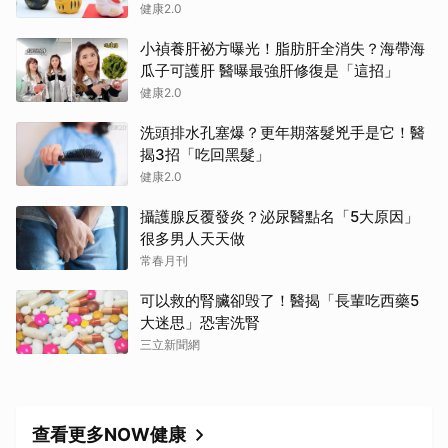
健康2.0
小禎養肝祕方曝光！脂肪肝全消失？海帶海
瓜子可護肝 醫曝最強肝修復是「這招」
健康2.0
洗頭排水孔塞爆？更年期落髮兇手是它！醫
揭3招「吃回黑髮」
健康2.0
攝護腺反覆發炎？泌尿醫點名「5大原因」
很多男人天天做
常春月刊
可以救的腎臟卻毁了！醫揭「長輩吃西藥5
大迷思」恐害洗腎
三立新聞網
查看更多NOW健康