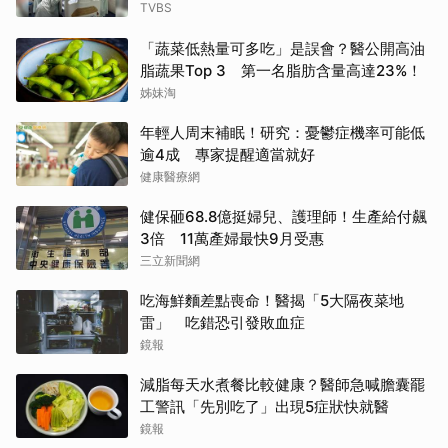
TVBS
「蔬菜低熱量可多吃」是誤會？醫公開高油
脂蔬果Top 3 第一名脂肪含量高達23%！
姊妹淘
年輕人周末補眠！研究：憂鬱症機率可能低
逾4成 專家提醒適當就好
健康醫療網
健保砸68.8億挺婦兒、護理師！生產給付飆
3倍 11萬產婦最快9月受惠
三立新聞網
吃海鮮麵差點喪命！醫揭「5大隔夜菜地
雷」 吃錯恐引發敗血症
鏡報
減脂每天水煮餐比較健康？醫師急喊膽囊罷
工警訊「先別吃了」出現5症狀快就醫
鏡報