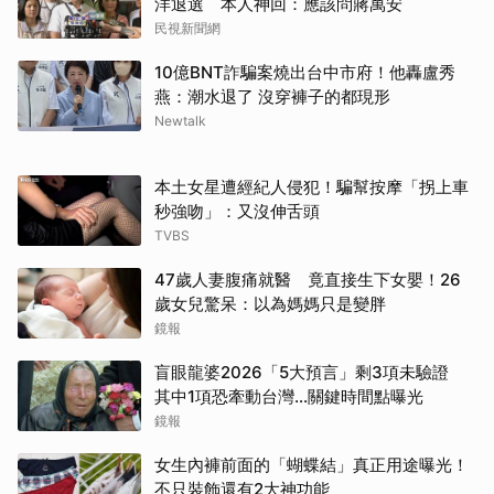
洋退選 本人神回：應該問蔣萬安
民視新聞網
10億BNT詐騙案燒出台中市府！他轟盧秀
燕：潮水退了 沒穿褲子的都現形
Newtalk
本土女星遭經紀人侵犯！騙幫按摩「拐上車
秒強吻」：又沒伸舌頭
TVBS
47歲人妻腹痛就醫 竟直接生下女嬰！26
歲女兒驚呆：以為媽媽只是變胖
鏡報
盲眼龍婆2026「5大預言」剩3項未驗證
其中1項恐牽動台灣...關鍵時間點曝光
鏡報
女生內褲前面的「蝴蝶結」真正用途曝光！
不只裝飾還有2大神功能