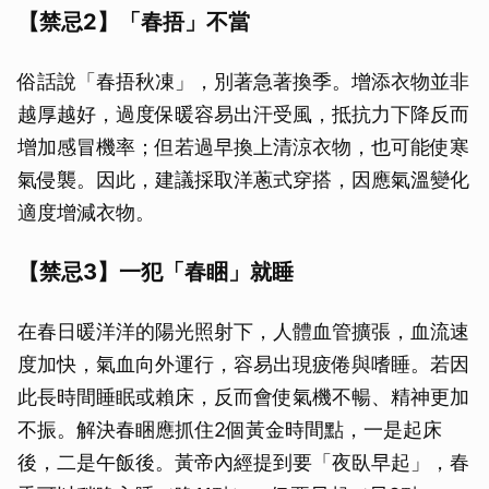
【禁忌2】「春捂」不當
俗話說「春捂秋凍」，別著急著換季。增添衣物並非
越厚越好，過度保暖容易出汗受風，抵抗力下降反而
增加感冒機率；但若過早換上清涼衣物，也可能使寒
氣侵襲。因此，建議採取洋蔥式穿搭，因應氣溫變化
適度增減衣物。
【禁忌3】一犯「春睏」就睡
在春日暖洋洋的陽光照射下，人體血管擴張，血流速
度加快，氣血向外運行，容易出現疲倦與嗜睡。若因
此長時間睡眠或賴床，反而會使氣機不暢、精神更加
不振。解決春睏應抓住2個黃金時間點，一是起床
後，二是午飯後。黃帝內經提到要「夜臥早起」，春