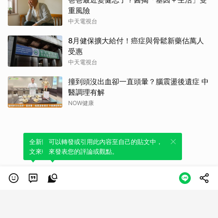
撞到頭沒出血卻一直頭暈？腦震盪後遺症 中
醫調理有解
NOW健康
全新體驗！一鍵引用此內容，透過發布貼
可以轉發或引用此內容至自己的貼文中，
文來輕鬆表達個人立場。
來發表您的評論或觀點。
類別
服務條款
隱私權政策
服務聲明