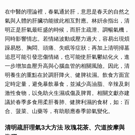
在中醫的理論裡，春氣通於肝，意思是春天的自然之
氣與人體的肝臟功能彼此相互對應。林姸余指出，清
明正是肝氣最旺盛的時候，而肝主疏泄、調暢氣機，
同時影響情志。若情緒波動或壓力過大，容易出現煩
躁易怒、胸悶、頭痛、失眠等症狀；再加上清明掃墓
追思可能引發悲傷情緒，也可能使肝氣鬱結化火，進
一步增加血壓升高與心腦血管的相關風險。因此，清
明養生的重點在於調肝降火、健脾祛濕。飲食方面宜
定時定量，避免暴飲暴食，並減少高油脂、辛辣及刺
激性食物，以免助火生濕或傷及脾胃。相關文獻亦建
議於春季多食用柔肝養肺、健脾利濕的食材，如：百
合、菠菜、山藥等，有助順應春季節氣變化。
清明疏肝理氣3大方法 玫瑰花茶、穴道按摩與