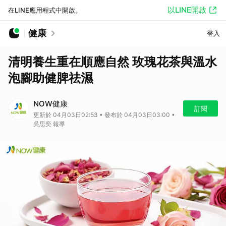
以LINE開啟
在LINE應用程式中開啟。
健康
登入
清明養生重在順應自然 玫瑰花茶與溫水
泡腳助健脾祛濕
NOW健康
訂閱
更新於 04月03日02:53 • 發布於 04月03日03:00 •
吳思奕 報導